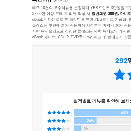
이렇듯 푸의 말은 팍팍한 현실과 익숙해진 것만큼
매주 10건의 우수리뷰를 선정하여 YES포인트 3만원을 드
3,000원 이상 구매 후 리뷰 작성 시
일반회원 300원, 마니아
곰돌이 푸를 기억하고 그리워하는 독자들을 위한 책이
eBook은 다운로드 후 작성한 리뷰만 YES포인트 지급됩니
클래스는 첫번째 회차 주문확정 시점부터 마지막 회차 주문
어떤 상황에서든 여유와 미소를 잊지 않는 곰돌이
사락 독서모임으로 진행된 클래스는 사락 독서모임 게시판
잊어가는 우리에게, 다시 한번 행복에 관한 희망과
eBook 페이백, CD/LP, DVD/Blu-ray, 패션 및 판매금
웃음 짓게 만드는 푸를, 진심 어린 말로 우리의 마
모습을 퀄리티 높은 디즈니의 삽화로 소장할 수 있는
292
나를 지키기 위해 자꾸만 나를 잃어가는 세상 속에서
나로 살기 위한 곰돌이 푸의 마음을 들여다보는 말.
“푸는 말이야,
머리는 별로 좋지 않지만 절대 나쁜 일은 하지 않아!
별점별로 리뷰를 확인해 보세
바보 같은 짓을 해도 푸가 하면 잘 돼.”
65%
이 책 『곰돌이 푸, 행복한 일은 매일 있어』는 
26%
니체의 말 중에서 오늘날의 우리에게도 도움이 될 
8%