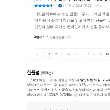
s****0
2018-05-02
신고
|
|
|
어렸을적 tv에서 보던 곰돌이 푸가 그려진 책
에 마음이 끌리며 첫장을 읽고이 책은 곰돌이 
간간과 일에 치이는 현대인에게 자신을 돌아보며
4명
이 이 리뷰를 추천합니다.
1
2
3
4
5
6
7
8
9
10
한줄평
(868건)
1,000원 이상 구매 후 한줄평 작성 시
일반회원 50원, 마니
eBook은 다운로드 후 작성한 리뷰만 YES포인트 지급됩니
클래스는 첫번째 회차 주문확정 시점부터 마지막 회차 주문
eBook 페이백, CD/LP, DVD/Blu-ray, 패션 및 판매금