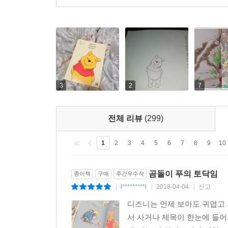
* 만화 <곰돌이 푸>를 모르는 사람이라도, 사랑
찌르는 명대사들이 숨어 있었다니! _ID newa***
* 곰을 좋아할 나이도 지났건만, 아직까지 내 마음
luck****
* 어릴 때는 그저 착하고 귀여운 곰돌이 푸가 
3
2
7
싶어지네요._ID cityme****
전체 리뷰
(299)
*‘매일 행복한 건 아니지만, 행복한 일은 매일 있어
hyse*****
1
2
3
4
5
6
7
8
9
10
곰돌이 푸의 토닥임
종이책
구매
주간우수작
l*********l
2018-04-04
신고
|
|
|
디즈니는 언제 보아도 귀엽고 
서 사거나 제목이 한눈에 들