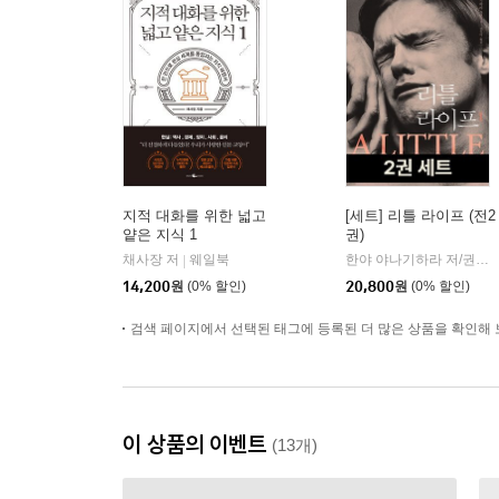
지적 대화를 위한 넓고
[세트] 리틀 라이프 (전2
얕은 지식 1
권)
채사장 저
웨일북
한야 야나기하라 저/권진아 역
|
14,200
원
(0% 할인)
20,800
원
(0% 할인)
검색 페이지에서 선택된 태그에 등록된 더 많은 상품을 확인해 
이 상품의 이벤트
(13개)