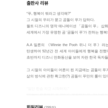
출판사 리뷰
행복은 우리의 눈앞에 있지만 그것을 깨닫는 사람은
“푸, 행복이 뭐라고 생각해?”
행복은 자신을 발견해주기를 기다리고 있습니다.
그 시절의 우리가 묻고 곰돌이 푸가 답하다.
그리고 그 행복은 우리 자신만이 찾을 수 있죠.
월트 디즈니의 명작 애니메이션 「곰돌이 푸」 삽화
--- p.101
세계에서 가장 유명한 곰 ‘곰돌이 푸’가 전하는 행복
지나간 시간은 되돌아오지 않습니다.
A.A 밀른의 《Winnie the Pooh 위니 더
아직 찾아오지 않은 행복을 마냥 기다리기 보다는
탄생하여 92년간 전 세계 아이들에게 행복을 전했다
지금의 행복을 충분히 느끼는 것이 중요하지 않을까
초반까지 디즈니 만화동산을 보며 자란 한국 독자들
--- p.125
그 시절의 아이들이 어른이 된 지금에는 곰돌이 푸
삶의 방식에 관한 확고한(?) 곰돌이 푸만의 룰이 있
“일단 한숨 자고 시작하자.”
“기분이 우울해질 것 같아도 걱정하지 마. 그냥 배가
“사람들은 불가능한 것은 없다고 말하지. 하지만 난 
회원리뷰
(299건)