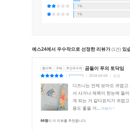
여전히 먼 곳에 있고, 나는 어떤 사람인지, 나는 
1%
느껴질 때, 이 책을 펼치면 어떤 페이지를 열든 푸
1%
것이다. 어린 시절 우리의 마음을 행복으로 물들여
멋지지 않으면 어떤가요? 눈앞의 행복을 꽉 잡으세
행복이 눈앞에 있는데도 나의 대외적인 이미지 때
예스24에서 우수작으로 선정한 리뷰가
(1건)
있습
되나요? 멋지지 않아도 됩니다. 다른 사람의 시선은 그
_본문 중에서
곰돌이 푸의 토닥임
종이책
구매
주간우수작
이렇듯 이 책은 행복한 기억으로 남아 있는 곰돌이
l*********l
2018-04-04
신고
|
|
|
편안하게 스며들어오는 푸의 이야기 속에서 오늘을 
디즈니는 언제 보아도 귀엽고 
서 사거나 제목이 한눈에 들
곰돌이 푸를 사랑하는 독자들의 응원의 메시지
게 되는 거 같다표지가 귀엽고
용도 좋을 거...
더보기
* 가끔 바보 같아 보일 정도로 천하태평해 보이던 
곰돌이 푸>를 봐야겠어요._ID seok04****
66명
이 이 리뷰를 추천합니다.