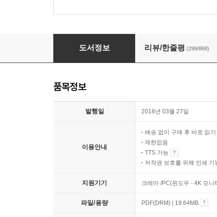
곰돌이 푸, 행복한 일은 매일 있어
도서정보
리뷰/한줄평
(299/868)
품목정보
발행일
2018년 03월 27일
배송 없이 구매 후 바로 읽
제한없음
이용안내
TTS 가능
저작권 보호를 위해 인쇄 기
지원기기
크레마 /PC(윈도우 - 4K 모
파일/용량
PDF(DRM) | 19.64MB