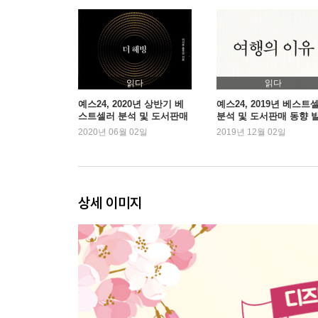
‘멋진 하루를 보냈어’라고 말할 수 있는 삶
가장 좋은 것도, 가장 나쁜 것도, 사실 별거 아니에
몸은 거짓말을 하지 않아요
좀처럼 마음이 잡히지 않을 때는
잠시 생각을 내려놓으세요
읽다
읽다
잠재된 가능성을 잊지 마세요
예스24, 2020년 상반기 베
예스24, 2019년 베스트
스트셀러 분석 및 도서판매
분석 및 도서판매 동향 
아무런 생각없이 말하고 있는건 아닌가요
동향 발표
2020년 06월 02일
2019년 12월 02일
다른 사람의 말에 흔들리지 말아요
부정적인 감정을 너무 자주 드러내지 말아요
가끔은 아이처럼 생각해 보세요
나를 향한 비난에 나를 맡기지 마세요
상세 이미지
2장. 모든 문제는 생각보다 단순하다
나의 길은 나만이 정할 수 있어요
눈에 보이는 것이 항상 진실은 아니에요
남이 말하는 대로 사는 삶은 의미가 없어요