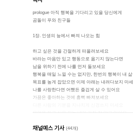
prologue 아직 행복을 기다리고 있을 당신에게
곰돌이 푸와 친구들
1장. 인생의 늪에서 빠져 나오는 힘
하고 싶은 것을 간절하게 떠올려보세요
바라는 마음만 있고 행동으로 옮기지 않는다면
남을 위하기 전에 나를 먼저 돌보세요
행복을 매일 느낄 수는 없지만, 한번의 행복이 내 
목표를 높게 잡았으면 이제 아래는 내려다보지 마
나를 사랑한다면 어쨌든 즐겁게 살 수 있어요
가끔은 좋아하는 것에 흠뻑 빠져보세요
다른 사람의 기분을 지나치게 신경쓰지 마세요
무엇을 하고 싶은 지는 내가 가장 잘 알고 있어요
실수를 했더라도 너무 자책하지 말아요
채널예스 기사
일의 가치는 돈으로 결정되지 않아요
(44개)