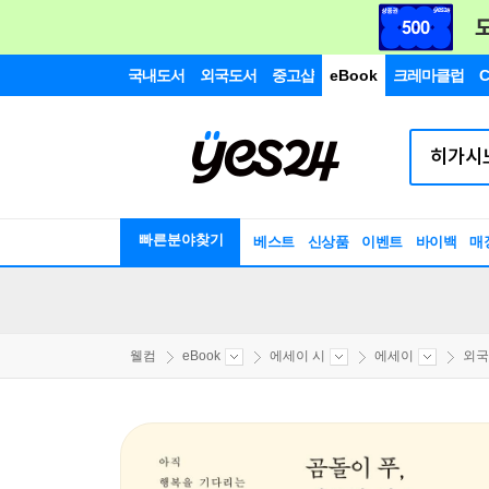
국내도서
외국도서
중고샵
eBook
크레마클럽
C
빠른분야찾기
베스트
신상품
이벤트
바이백
매
웰컴
eBook
에세이 시
에세이
외국