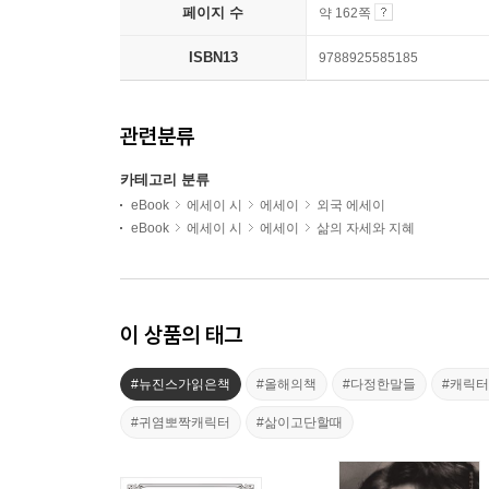
페이지 수
약 162쪽
ISBN13
9788925585185
관련분류
카테고리 분류
eBook
에세이 시
에세이
외국 에세이
eBook
에세이 시
에세이
삶의 자세와 지혜
이 상품의 태그
#뉴진스가읽은책
#올해의책
#다정한말들
#캐릭
#귀염뽀짝캐릭터
#삶이고단할때