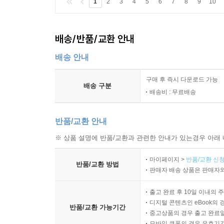
1
2
3
4
5
6
7
8
9
10
8. 새는 더 이상 노래하지 않고,
9. 죽음의 강
배송/반품/교환 안내
인간이 눈앞의 이익에만 급급하여 저지른 잘못이 
배송 안내
들어 예시하였다. 예컨대 먹이사슬을 통해 새들의 
구매 후 즉시 다운로드 가능
멸종 위기로 몰아가고 있다.
배송 구분
배송비 : 무료배송
새들에게 닥쳐올 비극적인 운명을 잘 말해주는 몇 가
반품/교환 안내
것이 우리에게 친숙한 울새 이야기다. 수많은 미
지나간 옛일이 되어버렸고, 언젠가부터 사람들은 
※ 상품 설명에 반품/교환과 관련한 안내가 있는경우 아래 
병충해 때문에 고통받으며서부터이다. 느릅나무병 
마이페이지 >
반품/교환 신청
반품/교환 방법
판매자 배송 상품은 판매자와
처음 1954년 대학 구내에서 소규모로 시작되었
일대에서 매미나방과 모기 박멸 계획이 시행되자 
출고 완료 후 10일 이내의 
적은 양이 살포된 1954년에는 별 문제가 없어
디지털 콘텐츠인 eBook의 
반품/교환 가능기간
잘못되었음을 분명히 알 수 있었다. 죽어가는 울
중고상품의 경우 출고 완료일
모바일 쿠폰의 경우 유효기간(