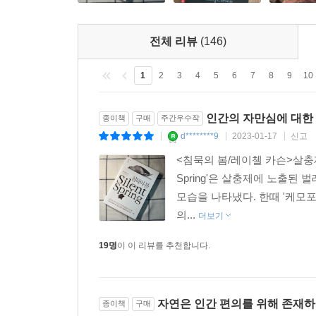
책은 “자신이 저주하는 살충제보다 더 독하다”고 말
전체 리뷰
(146)
하지만 1962년 9월 27일 출간된 이 책은 국민적 
선정되었으며, 가을에만 60만 부가 팔리는 초베스트
1
2
3
4
5
6
7
8
9
10
10권’ 중 4위에 선정되었으며, 미국 랜덤하우스가 선
인간의 자만심에 대한
종이책
구매
주간우수작
출간 50년 만에 다시 만나는 『침묵의 봄』!
d********9
2023-01-17
신고
|
|
|
<침묵의 봄/레이첼 카슨>살충제 
미국에서 1962년 처음 발간된 이 책은, 그간 우
Spring'은 살충제에 노출된
정식 한국어 저작권 계약을 맺은 최초의 책이며,
모습을 나타냈다. 한때 '케모포
변화시킨 100인 중 한 사람이고, 이 책이 21세
의...
여전히 미흡한 수준이어서 안타깝기 그지없다. 이
더보기
지구 사랑을 엿볼 수 있는 기회가 되길 바란다.
19명
이 이 리뷰를 추천합니다.
이 책의 집필 동기
자연은 인간 편의를 위해 존재
종이책
구매
레이첼 카슨이 『침묵의 봄』을 집필하게 된 직접적