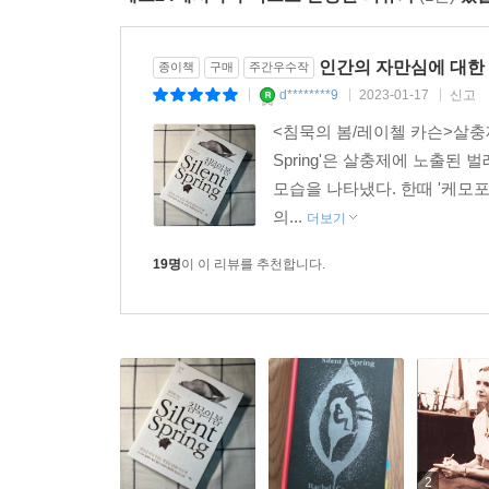
위기로 핵전쟁이 일어나려는 찰나에 연구 내용을 발
인간의 자만심에 대한
종이책
구매
주간우수작
또 잘 알다시피 무분별한 살충제 사용으로 파괴되
d********9
2023-01-17
신고
|
|
|
막으려는 화학업계의 거센 방해에도 카슨은 환경
<침묵의 봄/레이첼 카슨>살충제 
촉발시켰다. 1963년 케네디 대통령은 환경 문
Spring'은 살충제에 노출된
암연구소는 DDT의 암 유발 증거를 제시함으로써 
모습을 나타냈다. 한때 '케모포
대통령에게 자연보호 전국 순례를 건의했으며, 이를 
의...
더보기
미국의 전 부통리 앨 고어는 이 책이 출간된 날이
19명
이 이 리뷰를 추천합니다.
역사에서 이 책의 출간은 환경을 이슈로 전폭적인 
레이첼 카슨, 〈타임〉 지가 뽑은 20세기를 변화시킨 
이 책을 통해 최초로 환경 문제의 심각성과 중요성
처음 그녀에 대한 언론과 화학업계의 깎아내리기는
농업에 별다른 해를 주지 않는다고 주장하며 “레
저널리스트와 평론가들은 카슨을 “감정에 호소하는
2