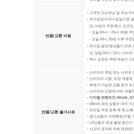
새들의 모습은 거의 찾아볼 수 없었다. 둥지도, 
화학물질이 살포된 지역은 치명적인 함정이 되어, 그
고객의 단순변심 및 착오구
직수입양서/직수입일서중 일
여러모로 판단해볼 때, 울새들은 살충제와 직접적
단, 아래의 주문/취소 조건인
어업과 원양 어업을 통해 수많은 사람은 매우 중
오늘 00시 ~ 06시 30분 
반품/교환 비용
오늘 06시 30분 이후 주문
사실에는 의심의 여지가 없다.
직수입 음반/영상물/기프트 
단, 당일 00시~13시 사이
10. 공중에서 무차별적으로
박스 포장은 택배 배송이 가
화학물질을 사용하는 영농기술에 대한 효과와 비용에
소비자의 책임 있는 사유로 
비행기들이 남아돌자, 이런 경고는 사람들의 뇌리
소비자의 사용, 포장 개봉에 
복제가 가능한 상품 등의 포장을 
공중에서 무차별적으로 살포되고 있다. 그리고 구
소비자의 요청에 따라 개별
못한 재앙처럼 독극물과 접촉하게 되었다. 숲과 경
디지털 컨텐츠인 eBook, 
eBook 대여 상품은 대여 기
매미나방 퇴치 사업은 부분적인 살포와 절제된 관
모바일 쿠폰 등록 후 취소/환
반품/교환 불가사유
중고상품이 구매확정(자동 
보여주었다. 1957년 좁은 바다를 사이에 두고 뉴
LP상품의 재생 불량 원인이 기
해안 지역에서 매미나방 방제가 이루어졌다. 이유는
시간의 경과에 의해 재판매가
도시에 서식하는 곤충이 아니다.