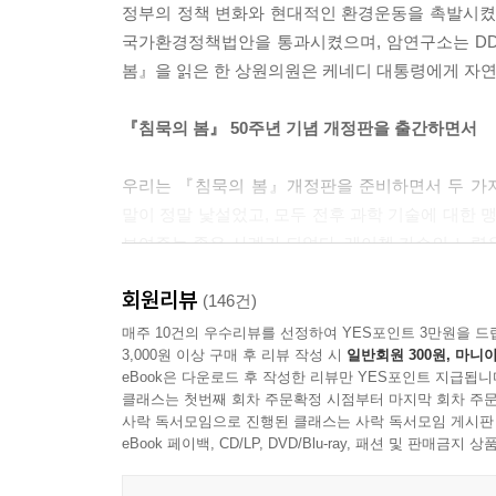
정부의 정책 변화와 현대적인 환경운동을 촉발시켰다.
국가환경정책법안을 통과시켰으며, 암연구소는 DDT
봄』을 읽은 한 상원의원은 케네디 대통령에게 자연보
『침묵의 봄』 50주년 기념 개정판을 출간하면서
우리는 『침묵의 봄』개정판을 준비하면서 두 가지
말이 정말 낯설었고, 모두 전후 과학 기술에 대한 
보여주는 좋은 사례가 되었다. 레이첼 카슨의 노력
두 번째는 우리가 아직도 과학과 기술에 대한 맹신
회원리뷰
세상을 파괴하는 실험으로 한 발씩 더 나아가고 있
(146건)
않나 되돌아보는 계기가 되었으면 한다.
매주 10건의 우수리뷰를 선정하여 YES포인트 3만원을 드
3,000원 이상 구매 후 리뷰 작성 시
일반회원 300원, 마니아
eBook은 다운로드 후 작성한 리뷰만 YES포인트 지급됩니
2002년 출간본과 개정판이 다른 점
클래스는 첫번째 회차 주문확정 시점부터 마지막 회차 주문
사락 독서모임으로 진행된 클래스는 사락 독서모임 게시판
서문과 후기가 완전히 새롭게 단장되었으며, 200
eBook 페이백, CD/LP, DVD/Blu-ray, 패션 및 판매금
완전히 바뀌었다.