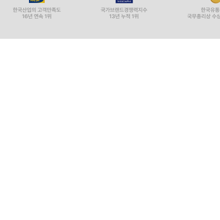
11. 보르자 가문의 꿈을 넘어서
오염된 식품을 통해 소량이지만 서서히 오랜 기간
옆에 있는 약국에서 약을 살 때에도 ‘독극물 장부
아무런 질문도 받지 않는다. 바야흐로 심각한 독극물
돌아다니면 아무리 대담한 소비자라도 깜짝 놀랄 것
살충제 관련 코너에 커다란 해골과 엇갈린 뼈다귀
떠올릴 것이다. 하지만 살충제는 편안하고 기분 좋
목욕용품과 세탁용 비누가 즐비한 가운데 살충제들은
어린아이나 부주의한 어른이 이 살충제를 건드려 떨
부엌에서 사용하는 유독물질은 매우 호감 가는 용기에
벽지는 한 면뿐 아니라 양면에 모두 살충 성분이 묻
안내책자를 만들어 배포한다. 쉽게 손이 닿지 않는 
미국 식품의약국은 ‘허용량’이라는 오염의 최대한계