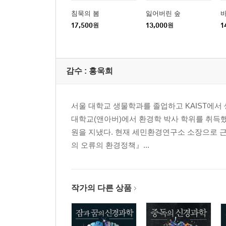
침묵의 봄
잃어버린 숲
17,500
원
13,000
원
1
감수 :
홍욱희
서울 대학교 생물학과를 졸업하고 KAIST에서
대학교(앤아버)에서 환경학 박사 학위를 취득했
원을 지냈다. 현재 세민환경연구소 소장으로 
의 오류의 환경정책』...
작가의 다른 상품