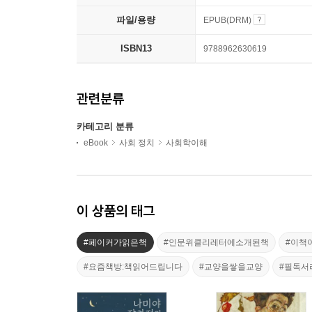
파일/용량
EPUB(DRM)
ISBN13
9788962630619
관련분류
카테고리 분류
eBook
사회 정치
사회학이해
이 상품의 태그
#페이커가읽은책
#인문위클리레터에소개된책
#이책
#요즘책방:책읽어드립니다
#교양을쌓을교양
#필독서