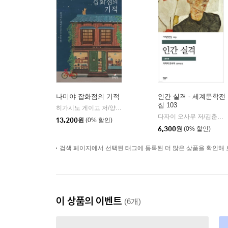
나미야 잡화점의 기적
인간 실격 - 세계문학전
집 103
히가시노 게이고 저/양윤옥 역
현대문학
|
다자이 오사무 저/김춘미 역
13,200
원
(0% 할인)
6,300
원
(0% 할인)
검색 페이지에서 선택된 태그에 등록된 더 많은 상품을 확인해 
이 상품의 이벤트
(6개)