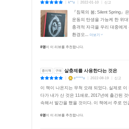
k**u
2022-01-10
신고
|
|
|
말미암는다. 편지의 내용은 정부 소속 비행기가 
죽었다는 것이었다. 친구는 DDT를 사용한 당국에 
『침묵의 봄; Silent Spr
보내고 그 사본을 카슨에게 보냈던 것이다. 이를 
운동의 탄생을 가능케 한 위대
위험성을 알리는 책을 저술하기로 결심했다. 그녀
충격적 자극을 우리 대중에게 
전념했다.
환경오...
더보기
8명
이 이 리뷰를 추천합니다.
이 책의 내용
1. 내일을 위한 우화
살충제를 사용한다는 것은
종이책
구매
e*****u
2022-08-19
신고
자연의 조화가 아름다운 어느 작은 마을에, 어느 날
|
|
|
봄의 소리, 새들의 소리가 사라진 죽음의 공간으로 
이 책이 나온지는 무척 오래 되었다. 실제로 이 
다가 내가 산 것은 11쇄로, 2017년에 출간된
낯선 정적이 감돌았다. 새들은 도대체 어디로 가버
속해서 발간을 했을 것이다. 이 책에서 주로 언급
모이를 쪼아 먹던 뒷마당은 버림받은 듯 쓸쓸했다. 죽
6명
이 이 리뷰를 추천합니다.
(……) 이런 마을이 실제로 존재하지는 않지만 미국
슬그머니 찾아오며 상상만 하던 비극은 너무나도 쉽