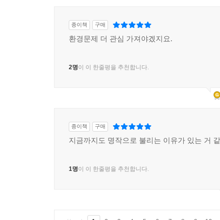
세례를 받더라도 그 누구도 항의하지 않는다.
종이책
구매
야생동물의 죽음에 대해 공정하게 판단하려는 
환경문제 더 관심 가져야겠지요.
연구하는 생물학자들은 화학약품 살포가 심각한 
없으며 설령 그런 피해가 있다고 해도 별로 심각하지
2명
이 이 한줄평을 추천합니다.
여기서 가장 중요한 것은 증인들의 신빙성이다. 
적합한 증인이다. 곤충학자는 그리 적절하다고 말할 
화학물질 제조업자들을 비롯해 정부기관의 방제 
어떤 증거도 발견하지 못했다고 선언한다. 성서에
종이책
구매
너그러움을 발휘해, 그들이 진실을 외면하는 것은 
지금까지도 명작으로 불리는 이유가 있는 거 
몰라도 이들을 합당한 증인으로 받아들이기는 힘들
1명
이 이 한줄평을 추천합니다.
살충제는 대부분 비선택적이다. 없애려는 특정한
사용하는 것이다. 따라서 이런 살충제와 접촉하는 모
높이 날아가는 종달새가 모두 위험에 빠진다.