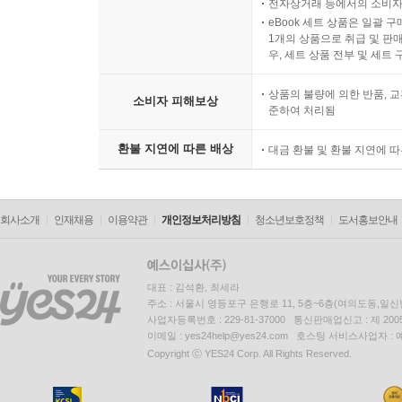
전자상거래 등에서의 소비자
eBook 세트 상품은 일괄 
1개의 상품으로 취급 및 판매
그럼에도 1957년 미국 농무부와 뉴욕 주 농무통
우, 세트 상품 전부 및 세트
목장, 양어장, 해안 습지에도 살충제를 뿌렸다. 
정원의 꽃나무에 덮개를 씌우려던 한 주부는 미
상품의 불량에 의한 반품, 교
소비자 피해보상
준하여 처리됨
통근자들도 살충제 세례를 받았다.
환불 지연에 따른 배상
대금 환불 및 환불 지연에 
세계적으로 유명한 조류학자 로버트 커시먼 머피가
신청했다. 그렇지만 그 신청은 거부되었고, 반대운동
명령을 받아내기 위해 끈질기게 노력했다. 하지만 
회사소개
인재채용
이용약관
개인정보처리방침
청소년보호정책
도서홍보안내
말았다. 사람들은 즉시 대법원으로 달려갔지만 대
더글러스는 “많은 전문가와 신뢰할 만한 관리가 D
말했다.
대표 : 김석환, 최세라
주소 : 서울시 영등포구 은행로 11, 5층~6층(여의도동,일신
사업자등록번호 : 229-81-37000 통신판매업신고 : 제 200
롱아일랜드 지역 주민들이 제기한 소송은 살충제의
이메일 : yes24help@yes24.com 호스팅 서비스사업자 :
방제 당국의 권위와 압력에 경계심을 갖게 되었다
Copyright ⓒ YES24 Corp. All Rights Reserved.
상당히 값비싼 비용을 치르고도 실제로는 아무것도 