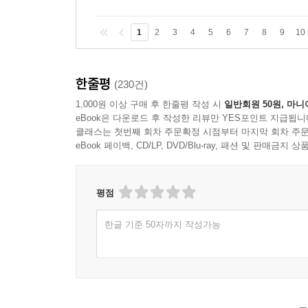
DDT 축적은 아주 적은 양부터 시작해 상당 수준에
먹을 때 DDT를 0.1ppm만 흡수해도 100배나 많
1
2
3
4
5
6
7
8
9
10
동물실험 결과 염화탄화수소 성분의 살충제는 태
(……) 인생을 시작하는 바로 그 순간부터 화학물질
한줄평
(230건)
4. 지표수와 지하수, 5. 토양의 세계, 6. 지구의 녹색
1,000원 이상 구매 후 한줄평 작성 시
일반회원 50원, 마니
eBook은 다운로드 후 작성한 리뷰만 YES포인트 지급됩니
이들 각종 유독성 화학물질의 남용이 물질문명의 반
클래스는 첫번째 회차 주문확정 시점부터 마지막 회차 주문
각다귀를 없애기 위해 DDT보다 독성이 약한 DDD
eBook 페이백, CD/LP, DVD/Blu-ray, 패션 및 판매금
마리가 죽었다. 그리고 1957년 남아 있던 각다귀
새들을 조사한 결과 어떤 전염병의 증거도 나타나
평점
검출되었다. 호수에 투입한 DDD는 0.02ppm이
통해 독극물이 점차적으로 축적되었기 때문이다.
한글 기준 50자까지 작성가능
하지만 곧 이보다 더 놀라운 사실이 드러났다. 화학
것은 아니었다. 호수에 살고 있는 생물체의 몸 속으
DDD가 검출되었다. 여기서 우리는 자연을 구성하