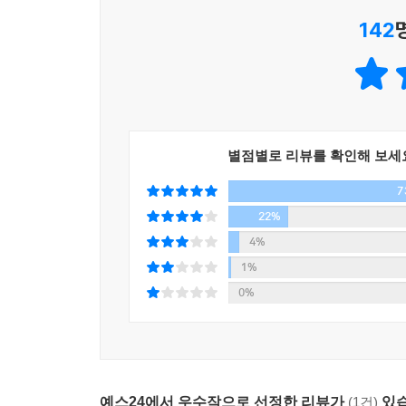
142
이 책의 의의
20세기에 가장 큰 영향을 미쳤으며, 21세기인 현재
1962년 여름 동안 〈뉴요커〉에 연재했던 내용을
받은 박해만큼이나 큰 공격을 미국 화학공업계로부
별점별로 리뷰를 확인해 보세
몰고 왔다는 점에서 스토 여사와 비등하다고 하
7
공로뿐인 데 비해 카슨 여사는 아무도 모르고, 따
변혁했다는 점에서 더 큰 찬사를 받았다(노융희 서
22%
리어는 “역사를 바꾼 책은 그리 많지 않다. 그중에
4%
있다.
1%
0%
환경을 이슈로 전폭적인 사회운동을 촉발시킨 기폭
『침묵의 봄』에서 카슨은 방사능 낙진으로 인해 더
비축이라는 장막에 대항하기 위해 이 책을 썼다. 카
예스24에서 우수작으로 선정한 리뷰가
(1건)
있습
점은 그저 우연이 아니다. 미국 육군이 비키니 섬에