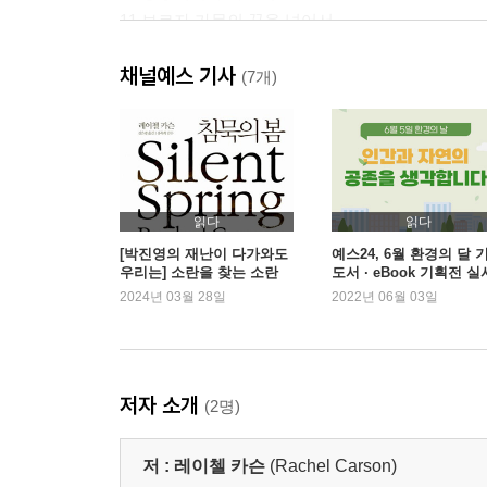
11 보르자 가문의 꿈을 넘어서
12 인간이 치러야 할 대가
채널예스 기사
13 작은 창을 통해서
(7개)
14 네 명 중 한 명
15 자연의 반격
16 밀려오는 비상사태
17 가지 않은 길
읽다
읽다
후기: 에드워드 O. 윌슨
[박진영의 재난이 다가와도
예스24, 6월 환경의 달 
우리는] 소란을 찾는 소란
도서 · eBook 기획전 실
옮긴이의 글
2024년 03월 28일
2022년 06월 03일
참고문헌
찾아보기
저자 소개
(2명)
저 :
레이첼 카슨
(Rachel Carson)