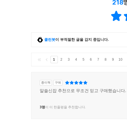
218
토양에 뿌려지는 살충제에 관해 꼭 기억해야 할 것은
지나도록 검출되는데, 그 자체로 남아 있기도 하지
후 10년이 지나 그 모래토양에서 검출된 적도 있다
더욱 강한 화학물질은 적어도 9년간 영향을 미친
있다.
클린봇
이 부적절한 글을 감지 중입니다.
인간이나 가축에게 해를 끼치는 식물뿐 아니라 먹
장소에 있다면 바로 제거의 표적이 되는 것이다.
1
2
3
4
5
6
7
8
9
10
대지, 식물과 식물, 식물과 동물 사이에는 절대
네트워크의 일부이다. 우리는 가끔 이런 관계를 교란
정신을 바짝 차리고 사려 깊게 생각해야 한다.
종이책
구매
알쓸신잡 추천으로 무조건 믿고 구매했습니다.
7. 불필요한 파괴
3명
이 이 한줄평을 추천합니다.
과도한 화학물질의 사용으로 얼룩진 농업기술에 
자연의 그 어떤 존재도 농약살포용 기구를 든 인
우연한 희생자는 대수롭지 않게 취급된다. 방제 대