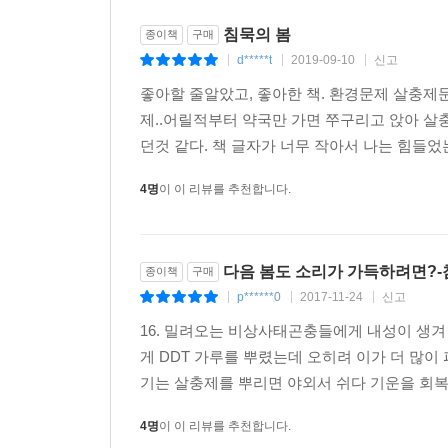
2. 참아야 하는 의무
침묵의 봄
종이책
구매
d*****t
2019-09-10
신고
|
|
|
농약ㆍ살충제ㆍ제초제 등의 효과를 모르면서 마구
좋아할 줄알았고, 좋아한 책. 환경문제 살충제문
아니다. 살충제 살포 과정은 끝없는 나선형처럼 
제..어릴적부터 약국만 가면 쭈구리고 앉아 살충
만들어내려는 노력이 계속되었다. 그런데 다윈이 
던것 같다. 책 글자가 너무 작아서 나는 힘들었는데
그러다 보니 이런 곤충에 사용하기 위한 더욱 
계속되었다. 나중에 다시 설명하겠지만, 해충은 살
4명
이 이 리뷰를 추천합니다.
이 화학전에서 결코 승리를 거두지 못하며, 그저 격
3. 죽음의 비술
다음 봄도 소리가 가득하려면?-
종이책
구매
p******0
2017-11-24
신고
|
|
|
살충제의 사용량이 1947년에서 1960년 사이
16. 밀려오는 비상사태곤충들에게 내성이 생겨
염화탄화수소계 가운데 DDT를 들고 있다. 187
게 DDT 가루를 뿌렸는데 오히려 이가 더 많
서술하면서, 생태계에서 먹이사슬을 통한 전파와 
기는 살충제를 뿌리면 야외서 쉬다 기운을 회복하
또 한 부류인 유기인산계 화학물질인 파라티온, 말
4명
이 이 리뷰를 추천합니다.