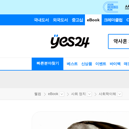
국내도서
외국도서
중고샵
eBook
크레마클럽
C
빠른분야찾기
베스트
신상품
이벤트
바이백
매
웰컴
eBook
사회 정치
사회학이해