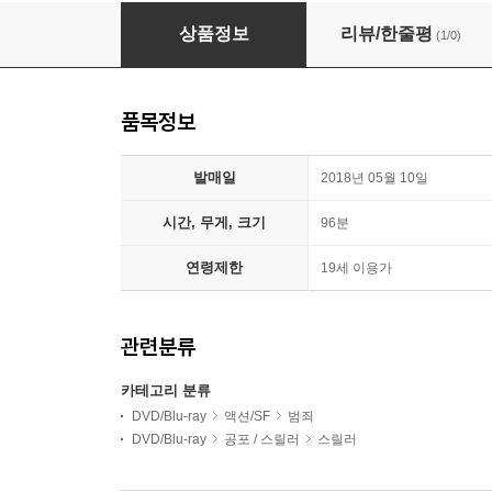
톰보이 리벤저 (1Disc)
상품정보
리뷰/한줄평
(1/0)
품목정보
발매일
2018년 05월 10일
시간, 무게, 크기
96분
연령제한
19세 이용가
관련분류
카테고리 분류
DVD/Blu-ray
액션/SF
범죄
DVD/Blu-ray
공포 / 스릴러
스릴러