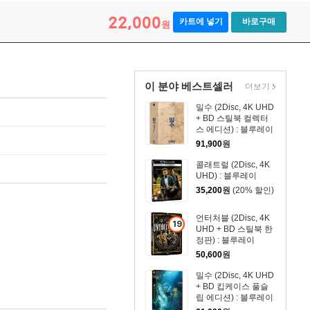
22,000
카트에 넣기
바로구매
원
이 분야 베스트셀러
더보기
밀수 (2Disc, 4K UHD
+ BD 스틸북 컬렉터
스 에디션) : 블루레이
91,900
원
콜래트럴 (2Disc, 4K
UHD) : 블루레이
35,200
원
(20% 할인)
언터처블 (2Disc, 4K
19
UHD + BD 스틸북 한
세
정판) : 블루레이
이
50,600
원
상
밀수 (2Disc, 4K UHD
상
+ BD 킵케이스 풀슬
품
립 에디션) : 블루레이