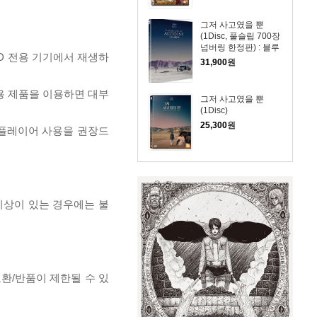
그저 사고였을 뿐
(1Disc, 풀슬립 700장
넘버링 한정판) : 블루
D 전용 기기에서 재생하
레이
31,900
원
전용 제품을 이용하면 대부
그저 사고였을 뿐
(1Disc)
25,300
원
 플레이어 사용을 권장드
이상이 있는 경우에는 불
교환/반품이 제한될 수 있