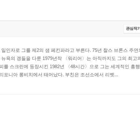
관심작가
일인자로 그를 제2의 샘 페킨파라고 부른다. 75년 찰스 브론스 주
 뉴욕의 갱들을 다룬 1979년작 〈워리어〉는 아직까지도 그의 최고
머피를 스크린에 등장시킨 1982년 〈48시간〉으로 그는 세계적인 
일, 캘리포니아 롱비치에서 태어났다. 부친은 조선소에서 리벳...