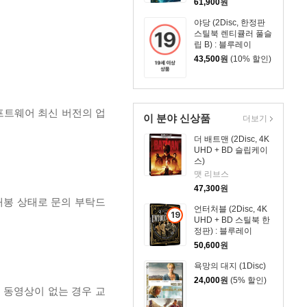
61,900
원
야당 (2Disc, 한정판
스틸북 렌티큘러 풀슬
립 B) : 블루레이
43,500
원
(10% 할인)
프트웨어 최신 버전의 업
이 분야 신상품
더보기
더 배트맨 (2Disc, 4K
UHD + BD 슬립케이
스)
맷 리브스
47,300
원
개봉 상태로 문의 부탁드
언터처블 (2Disc, 4K
19
UHD + BD 스틸북 한
세
정판) : 블루레이
이
50,600
원
상
욕망의 대지 (1Disc)
상
24,000
원
(5% 할인)
품
, 동영상이 없는 경우 교