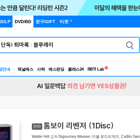
D/LP
DVD/BD
문구
/GIFT
티켓
독서유형검사
RBTI Lab
장안내
채널예스
사락
예스펀딩
클래스24
독서유형검사
AI 일문백답
의견 남기면 YES상품권!
톰보이 리벤저 (1Disc)
DVD
Walter Hill
감독/
Sigourney Weaver
,
미셸 로드리게즈
,
Caitlin Ger