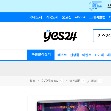
국내도서
외국도서
중고샵
eBook
크레마클럽
C
빠른분야찾기
베스트
신상품
이벤트
바이백
매
웰컴
DVD/Blu-ray
액션/SF
범죄