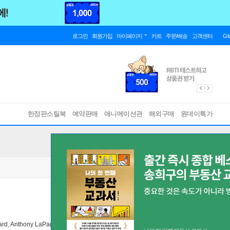
로그인
회원가입
마이페이지
카트
주문/배송
고객센터
Gl
한정판스틸북
예약판매
애니메이션관
해외구매
원데이특가
ard
,
Anthony LaPaglia
출연
아이엠비씨
2018년 05월 10일