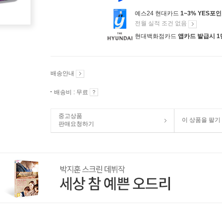
예스24 현대카드
1~3% YES포
전월 실적 조건 없음
현대백화점카드
앱카드 발급시 1
배송안내
배송비 : 무료
중고상품
이 상품을 팔기
판매요청하기