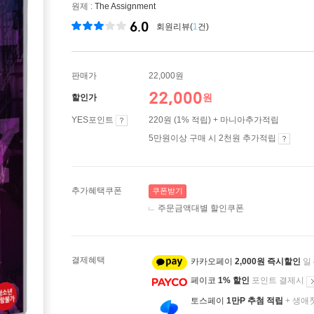
원제 :
The Assignment
6.0
회원리뷰(
1
건)
판매가
22,000원
22,000
원
할인가
YES포인트
220원 (1% 적립) + 마니아추가적립
5만원이상 구매 시 2천원 추가적립
추가혜택쿠폰
쿠폰받기
주문금액대별 할인쿠폰
결제혜택
카카오페이
2,000원 즉시할인
일
페이코
1% 할인
포인트 결제시
토스페이
1만P 추첨 적립
+ 생애