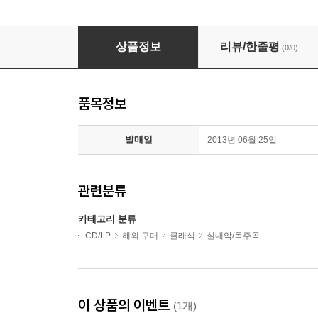
파스퀴니: 두 대의 오르간을 위한 소나타 (Pasquini: So
상품정보
리뷰/한줄평
(0/0)
품목정보
발매일
2013년 06월 25일
관련분류
카테고리 분류
CD/LP
해외 구매
클래식
실내악/독주곡
이 상품의 이벤트
(1개)