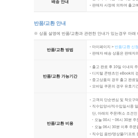
배송 안내
판매자 사정에 의하여 출고
반품/교환 안내
※ 상품 설명에 반품/교환과 관련한 안내가 있는경우 아래 
마이페이지 >
반품/교환 신청
반품/교환 방법
판매자 배송 상품은 판매자와
출고 완료 후 10일 이내의 
디지털 콘텐츠인 eBook의 
반품/교환 가능기간
중고상품의 경우 출고 완료일
모바일 쿠폰의 경우 유효기간(
고객의 단순변심 및 착오구
직수입양서/직수입일서중 일
단, 아래의 주문/취소 조건인
오늘 00시 ~ 06시 30분 
반품/교환 비용
오늘 06시 30분 이후 주문
직수입 음반/영상물/기프트 