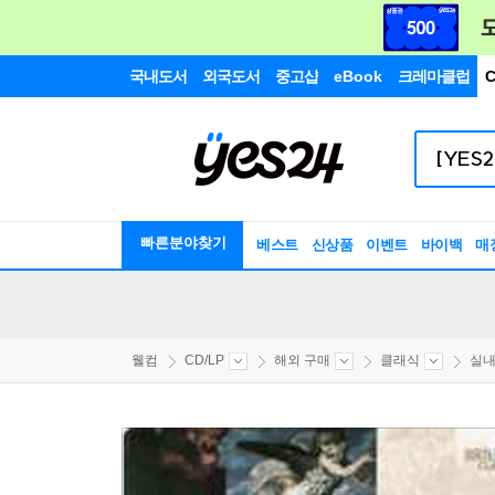
국내도서
외국도서
중고샵
eBook
크레마클럽
C
빠른분야찾기
베스트
신상품
이벤트
바이백
매
웰컴
CD/LP
해외 구매
클래식
실내