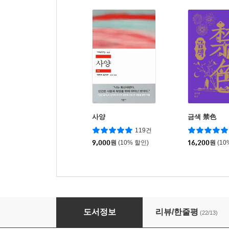
사양
금색 禁色
119건
9,000
원
(10% 할인)
16,200
원
(10
산소리
도서정보
리뷰/한줄평
(22/13)