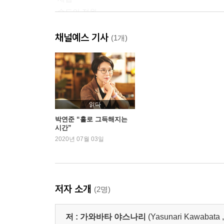
-수도의 정원
-상처 후
채널예스 기사
-빗속
(1개)
-모기떼
-뱀 알
-가을 물고기
작품 해설 - 성(性), 죽음, 꿈의 하모니
읽다
연보
박연준 “홀로 그득해지는
시간”
2020년 07월 03일
저자 소개
(2명)
저 :
가와바타 야스나리
(Yasunari Kawab