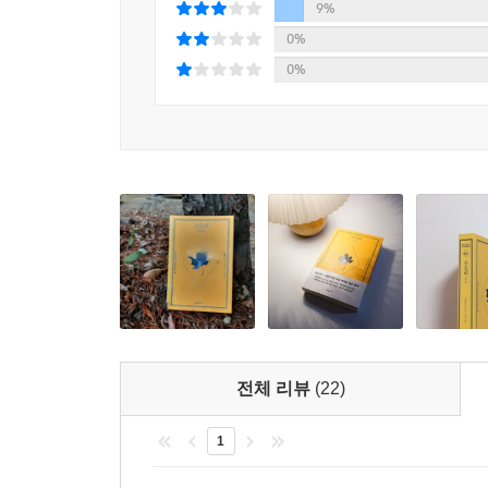
죽음과 욕망, 금기를 파헤치는 위험한 유희
9%
공상 속 두 장의 사진 같은 아기는 현실에 수없이 있
0%
---「새집」중에서
일본에서 ‘산소리’는 죽기 전에만 들을 수 있다고 
0%
있다. 희미한 기억과 노쇠한 몸을 이끌고 친구들
만일 신고의 욕망이 원하는 대로 허용되어 그의 인생
싶다”라고 할 정도로 온몸으로 인생의 무게를 버
고 싶었던 것이 아니었을까?
자각하게 하면서 마음 한구석을 슬프게 하는 차가
그 마음이 억압되고 왜곡되어 꿈에 초라한 형태로 나
비가 오는구나, 하며 가볍게 들은 빗소리가 지금은 
그러나 『산소리』에서 그려진 노년은 쓸쓸한 허무
갤 것 같은 빗소리였다.
그리고 가져서는 안 되는 여인을 향한 위험한 정열
---「상처 후」중에서
열네댓 살 소녀가 성녀(聖女)가 되는 소설을 읽고,
기쿠코에 대한 애틋한 욕망은 단순히 주책맞은 노인
“천 년이든 오만 년이든 연꽃 씨앗의 생명은 길구나
의 유희이자, 하루에도 몇 번이나 의식과 무의식
쿠코를 보았다.
욕망이라는 두 가지 오래된 금기에 과감하게 균열을
“우리들도 지하에 천 년이나 이천 년 정도 묻혀서 죽
“땅속에 묻혀 있다니.” 기쿠코는 중얼거리듯 말했다.
전체 리뷰
(22)
“무덤이 아니고 말이다. 죽는 것이 아니라, 쉬는 
적 난제도 완전히 해결되고 세계는 낙원이 되어 있을
1