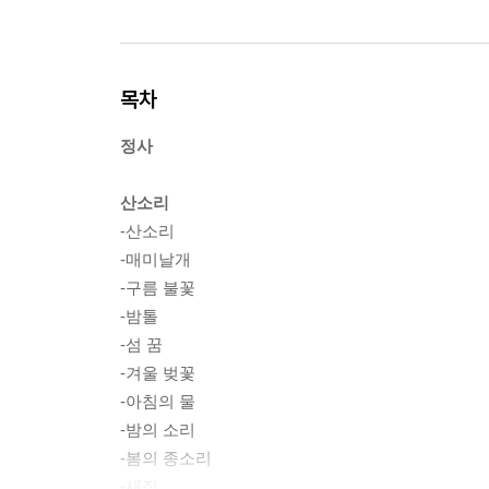
목차
정사
산소리
-산소리
-매미날개
-구름 불꽃
-밤톨
-섬 꿈
-겨울 벚꽃
-아침의 물
-밤의 소리
-봄의 종소리
-새집