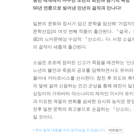
몽한 세계에서 마주한 노년의 회한과 금기의 욕망
50년 연륜으로 빚어낸 만년의 걸작과 만나다!
일본의 문화와 정서가 담긴 문학을 엄선해 ‘가깝지만
문학선집]의 여섯 번째 작품이 출간된다. 『설국
成)의 노마문예상 수상작 『산소리』다. 서정 소설의
의 걸작이 새롭게 출간된다.
소설은 초로에 접어든 신고가 죽음을 예견하는 ‘산소
노년의 불안과 죽음의 공포를 담백하면서도 유머러
풀어내 카타르시스를 선사한다. 참전 후 외도와 폭력
의 덫에 걸려 신음하는 인간 군상을 통해 패전이 일
상징이자 가와바타 야스나리의 제자인 미시마 유키오
과 미묘한 계절의 변화를 섬세한 묘사와 농익은 문장
전후 일본 문학의 최고봉으로 손꼽히는 『산소리』는
킬 것이다.
책의 일부 내용을 미리 읽어보실 수 있습니다.
미리보기