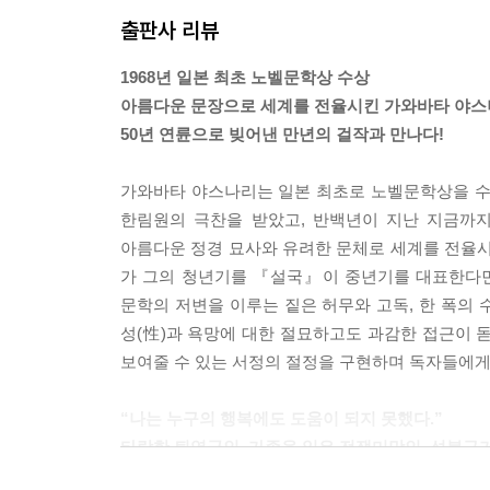
만 그는 남성을 느꼈다.
출판사 리뷰
여름도 희미해지고 바람 한 점 없는 저녁 무렵이었다
꽃술 원반 주위의 꽃잎이 여성인 듯 노랗게 보인다.
1968년 일본 최초 노벨문학상 수상
“나는 말이지, 요즘 머릿속이 매우 멍해져서 해바라
아름다운 문장으로 세계를 전율시킨 가와바타 야
---「매미 날개」중에서
50년 연륜으로 빚어낸 만년의 걸작과 만나다!
마을이 달빛으로 훤하여 신고는 하늘을 보았다.
가와바타 야스나리는 일본 최초로 노벨문학상을 수
달은 불꽃 속에 있었다. 달 주위에는 부동명왕(不動
한림원의 극찬을 받았고, 반백년이 지난 지금까지
한 형태의 구름이 있었다.
아름다운 정경 묘사와 유려한 문체로 세계를 전율시
차가우면서 뿌연 구름의 불꽃, 차가우면서 뿌연 달의
가 그의 청년기를 『설국』이 중년기를 대표한다면
“어젯밤에는 제대로 못 잤으니까 오늘 밤에는 일찍 
문학의 저변을 이루는 짙은 허무와 고독, 한 폭의
드디어 인생의 결정을 내릴 시기가 온 듯했다. 결정해
성(性)과 욕망에 대한 절묘하고도 과감한 접근이 
---「구름 불꽃」중에서
보여줄 수 있는 서정의 절정을 구현하며 독자들에게
눈과 입이 실로 생생하다. 우멍한 눈구멍에 검은 눈
“나는 누구의 행복에도 도움이 되지 못했다.”
큼 다가가자 검고 부리부리한 눈망울이 밑에서 떠오
타락한 퇴역군인, 가족을 잃은 전쟁미망인, 성불구
었다.
전쟁의 상흔을 안고 살아가는 시대의 얼굴
그러자 모든 게 거짓말처럼 사라졌다. 잠시 거친 호흡