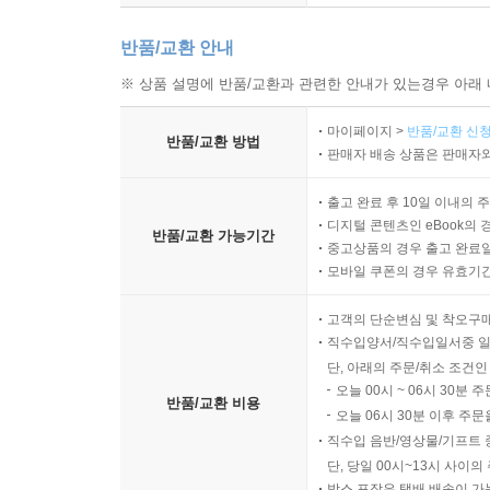
반품/교환 안내
※ 상품 설명에 반품/교환과 관련한 안내가 있는경우 아래 
마이페이지 >
반품/교환 신청
반품/교환 방법
판매자 배송 상품은 판매자와
출고 완료 후 10일 이내의 
디지털 콘텐츠인 eBook의 
반품/교환 가능기간
중고상품의 경우 출고 완료일
모바일 쿠폰의 경우 유효기간(
고객의 단순변심 및 착오구
직수입양서/직수입일서중 일
단, 아래의 주문/취소 조건인
오늘 00시 ~ 06시 30분 
반품/교환 비용
오늘 06시 30분 이후 주문
직수입 음반/영상물/기프트 
단, 당일 00시~13시 사이
박스 포장은 택배 배송이 가