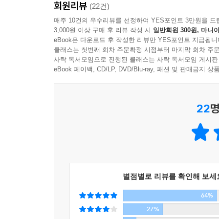
회원리뷰
(22건)
하늘의 사련(邪戀)이라고 느낄 만큼 신고는 두근거렸
한적한 가마쿠라 산골에 사는 초로의 노인 신고.
매주 10건의 우수리뷰를 선정하여 YES포인트 3만원을 드
보았다.
3,000원 이상 구매 후 리뷰 작성 시
일반회원 300원, 마니아
세어버리고, 이유 없이 객혈을 하고, 40년 동안
---「섬 꿈」중에서
eBook은 다운로드 후 작성한 리뷰만 YES포인트 지급됩니
죽음의 예고처럼 다가오고 평온했던 일상은 균열이 
클래스는 첫번째 회차 주문확정 시점부터 마지막 회차 주문
자살 소동까지 벌인 사위 아이하라, 결혼에 실패해 
사락 독서모임으로 진행된 클래스는 사락 독서모임 게시판
“염색은 속임수야. 속임수를 떠올리는 우리에게는 기
자식들의 불행을 방관했다는 압박과 회한에 사로잡
eBook 페이백, CD/LP, DVD/Blu-ray, 패션 및 판매금
“기타모토는 죽었다고 했잖아. 자네가 얘기한 것처
그리고 사그라지지 않는 금기의 욕망이 꿈과 현실
“부자연스러운 기적은 오래 가지 못해. 기타모토는
는 것은 다르다고 생각해. 머리털이 검어졌다고 한들
22
명
『산소리』는 1949년에 쓰이기 시작하여 5년간 세
명을 단축시킨 걸지도 몰라. 하지만 기타모토의 필사
곳곳에는 일본인들의 정신적 충격과 또 다른 억압
진 정수리에 옆 머리카락을 발처럼 넘긴 모습이었다
거치며 성불구자가 되고, 아들인 슈이치는 전쟁터
---「아침의 물」중에서
남편과 아이를 모두 잃은 전쟁미망인이다. 그런
돌아온다. 퇴폐와 무력감에 취해 비틀거리며 하루하
미국 군용기가 낮게 날아왔다. 그 소리에 깜짝 놀라
자체였다. 전쟁이 초래한 죽음의 냄새 속에서 살
지며 지나갔다. 아기도 그림자를 보았으리라.
별점별로 리뷰를 확인해 보세
수상하며 전후 일본 문학의 최고봉으로 자리매김했
“이 애는 공습을 모르지. 전쟁을 모르는 아이가 벌
64%
“지금 구니코 눈빛을 사진에 담아뒀으면 좋았을걸. 
꿈과 현실의 기로에 선 한 노인의 고뇌와 갈등
27%
아기가 공습을 받아 비참하게 죽는다.