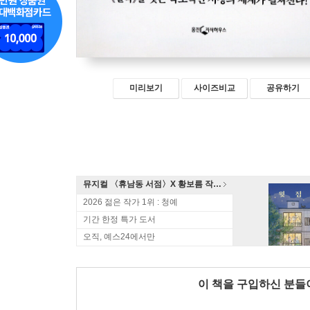
미리보기
사이즈비교
공유하기
뮤지컬 〈휴남동 서점〉X 황보름 작가 북토크
2026 젊은 작가 1위 : 청예
기간 한정 특가 도서
오직, 예스24에서만
이 책을 구입하신 분