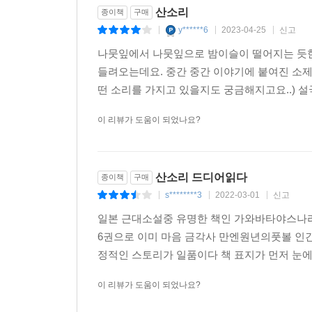
산소리
종이책
구매
y******6
2023-04-25
신고
|
|
|
나뭇잎에서 나뭇잎으로 밤이슬이 떨어지는 듯한
들려오는데요. 중간 중간 이야기에 붙여진 소제목은
떤 소리를 가지고 있을지도 궁금해지고요..) 설
이 리뷰가 도움이 되었나요?
산소리 드디어읽다
종이책
구매
s********3
2022-03-01
신고
|
|
|
일본 근대소설중 유명한 책인 가와바타야스나
6권으로 이미 마음 금각사 만엔원년의풋볼 인
정적인 스토리가 일품이다 책 표지가 먼저 눈
이 리뷰가 도움이 되었나요?