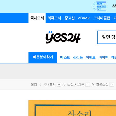
국내도서
외국도서
중고샵
eBook
크레마클럽
C
빠른분야찾기
베스트
신상품
이벤트
바이백
매
웰컴
국내도서
소설/시/희곡
일본소설