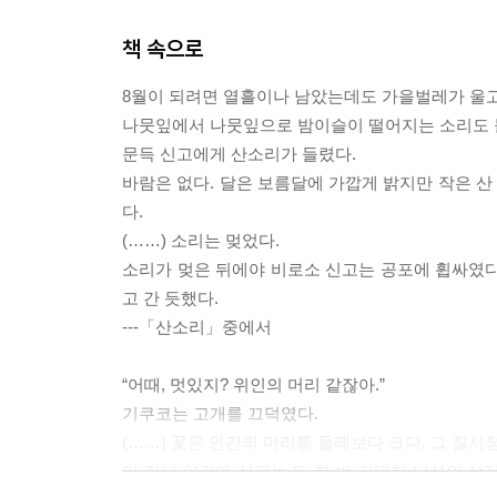
책 속으로
8월이 되려면 열흘이나 남았는데도 가을벌레가 울고
나뭇잎에서 나뭇잎으로 밤이슬이 떨어지는 소리도 
문득 신고에게 산소리가 들렸다.
바람은 없다. 달은 보름달에 가깝게 밝지만 작은 
다.
(……) 소리는 멎었다.
소리가 멎은 뒤에야 비로소 신고는 공포에 휩싸였다
고 간 듯했다.
---「산소리」중에서
“어때, 멋있지? 위인의 머리 같잖아.”
기쿠코는 고개를 끄덕였다.
(……) 꽃은 인간의 머리통 둘레보다 크다. 그 질
이 지닌 양감에 신고는 또 한 번 거대한 남성의 상