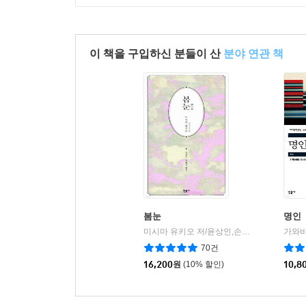
이 책을 구입하신 분들이 산
분야 연관 책
봄눈
명인
미시마 유키오 저/윤상인,손혜경 공역
민음
|
70건
16,200
원
(10% 할인)
10,8