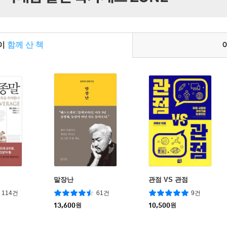
들이
함께 산 책
말장난
관점 VS 관점
114건
61건
9건
13,600
원
10,500
원