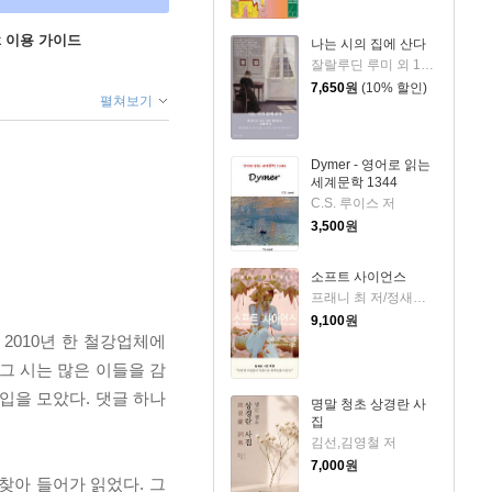
ok 이용 가이드
나는 시의 집에 산다
잘랄루딘 루미 외 15인 저
7,650
원
(10% 할인)
펼쳐보기
Dymer - 영어로 읽는
세계문학 1344
C.S. 루이스 저
3,500
원
소프트 사이언스
프래니 최 저/정새벽 역
9,100
원
2010년 한 철강업체에
그 시는 많은 이들을 감
입을 모았다. 댓글 하나
명말 청초 상경란 사
집
김선,김영철 저
7,000
원
찾아 들어가 읽었다. 그