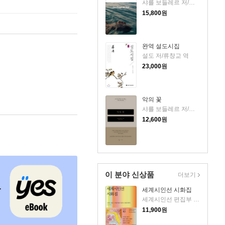
샤를 보들레르 저/박효은 역
15,800
원
완역 설도시집
설도 저/류창교 역
23,000
원
악의 꽃
샤를 보들레르 저/황현산 역
12,600
원
이 분야 신상품
더보기
세계시인선 시화집
세계시인선 편집부 편/호라티우스 등저/파울 클레 그림
11,900
원