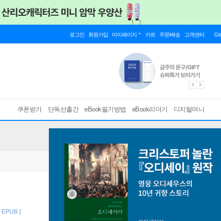
로그인
회원가입
마이페이지
카트
주문/배송
고객센터
Gl
쿠폰받기
단독선출간
eBook필기방법
eBook리더기
디지털머니
[ EPUB ]