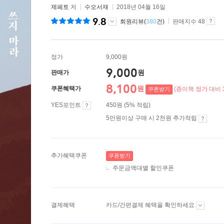
제페토
저
수오서재
2018년 04월 16일
9.8
회원리뷰(
380
건)
판매지수 48
정가
9,000원
9,000
원
판매가
8,100
원
쿠폰혜택가
(종이책 정가 대비 
쿠폰받기
YES포인트
450원 (5% 적립)
5만원이상 구매 시 2천원 추가적립
추가혜택쿠폰
쿠폰받기
주문금액대별 할인쿠폰
결제혜택
카드/간편결제 혜택을 확인하세요