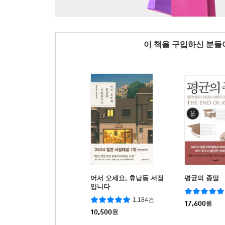
이 책을 구입하신 분
어서 오세요, 휴남동 서점
평균의 종말
입니다
1,184건
17,600
원
10,500
원