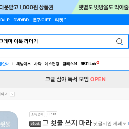
D/LP
DVD/BD
문구
/GIFT
티켓
독서유형검사
RBTI Lab
장안내
채널예스
사락
예스펀딩
클래스24
독서유형검사
크클 심야 독서 모임
OPEN
의 시
소득공제
EPUB
그 쇳물 쓰지 마라
댓글시인 제페토
eBook