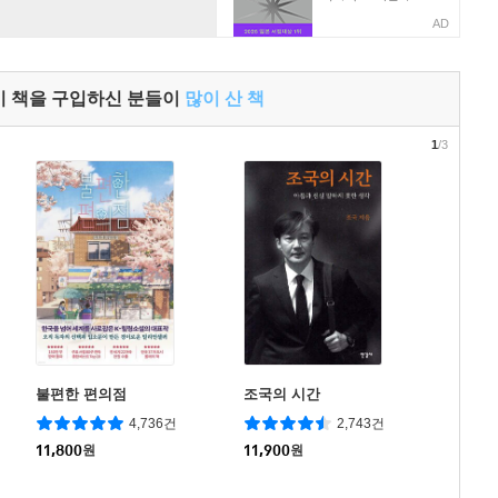
AD
이 책을 구입하신 분들이
많이 산 책
1
/3
불편한 편의점
조국의 시간
4,736건
2,743건
11,800
원
11,900
원