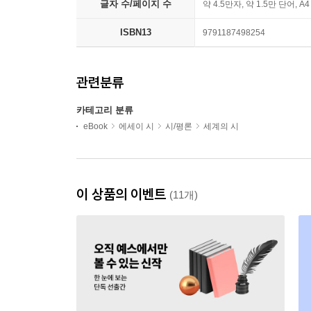
글자 수/페이지 수
약 4.5만자, 약 1.5만 단어, A
ISBN13
9791187498254
관련분류
카테고리 분류
eBook
에세이 시
시/평론
세계의 시
이 상품의 이벤트
(11개)