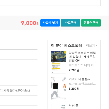
9,000
카트에 넣기
바로구매
원클릭구매
원
이 분야 베스트셀러
더보기
차라투스트라는 이렇
게 말했다 - 세계문학
전집 094
프리드리히 니체 저/장희창 역
7,700
원
기억이 나를 본다
토마스 트란스트뢰메르 저/이경수 역
6,300
원
사용 불가) /PC(Mac)
악의 꽃