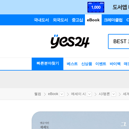
국내도서
외국도서
중고샵
eBook
크레마클럽
C
빠른분야찾기
베스트
신상품
이벤트
바이백
매
웰컴
eBook
에세이 시
시/평론
세계