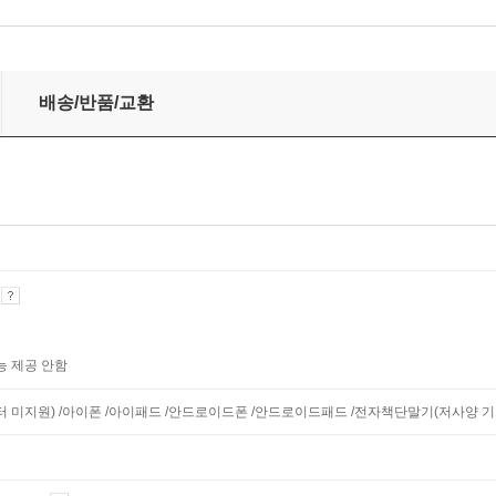
배송/반품/교환
기
능 제공 안함
니터 미지원) /아이폰 /아이패드 /안드로이드폰 /안드로이드패드 /전자책단말기(저사양 기기 