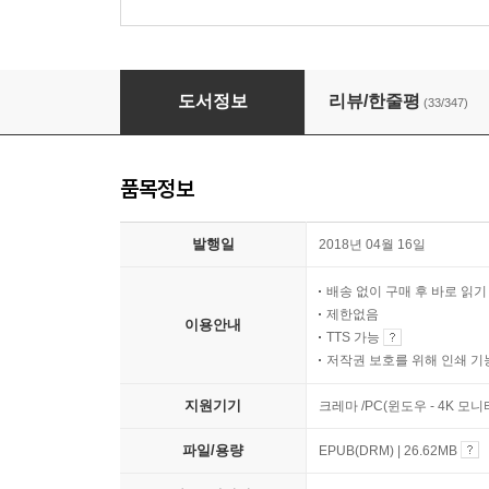
그 쇳물 쓰지 마라
도서정보
리뷰/한줄평
(33/347)
품목정보
발행일
2018년 04월 16일
배송 없이 구매 후 바로 읽
제한없음
이용안내
TTS 가능
저작권 보호를 위해 인쇄 기
지원기기
크레마 /PC(윈도우 - 4K 모
파일/용량
EPUB(DRM) | 26.62MB