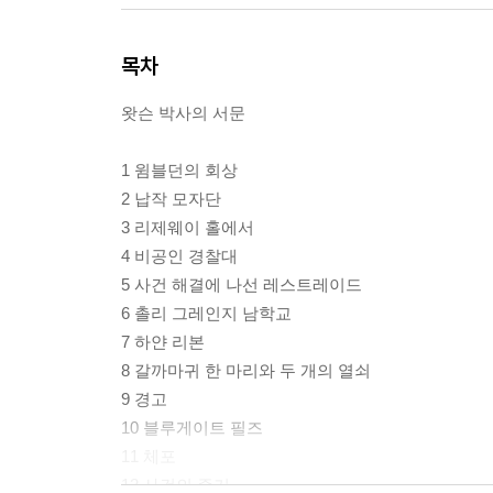
목차
왓슨 박사의 서문
1 윔블던의 회상
2 납작 모자단
3 리제웨이 홀에서
4 비공인 경찰대
5 사건 해결에 나선 레스트레이드
6 촐리 그레인지 남학교
7 하얀 리본
8 갈까마귀 한 마리와 두 개의 열쇠
9 경고
10 블루게이트 필즈
11 체포
12 사건의 증거