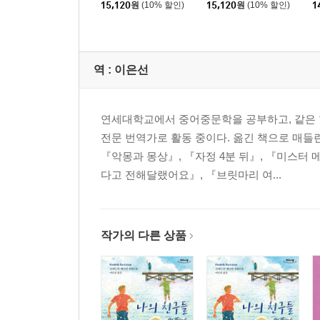
15,120
원
(10% 할인)
15,120
원
(10% 할인)
1
역 :
이은선
연세대학교에서 중어중문학을 공부하고, 같은 
전문 번역가로 활동 중이다. 옮긴 책으로 매들
『악몽과 몽상』, 『자정 4분 뒤』, 『미스터
다고 전해달랬어요』, 『브릿마리 여...
작가의 다른 상품