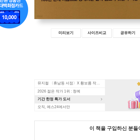
미리보기
사이즈비교
공유하기
뮤지컬 〈휴남동 서점〉X 황보름 작가 북토크
2026 젊은 작가 1위 : 청예
기간 한정 특가 도서
오직, 예스24에서만
이 책을 구입하신 분