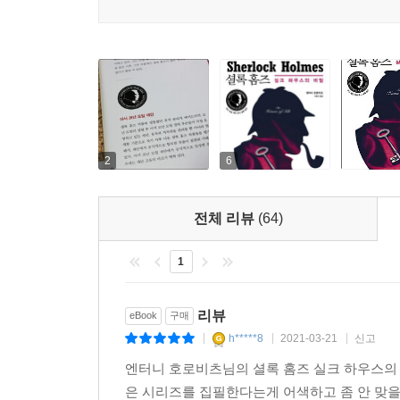
호로비츠는 『셜록 홈즈 실크 하우스의 비밀』에서
바라보는 왓슨 박사의 서정적인 시선을 통해, 아
홈즈 이야기를 탄생시켰다.
아서 코난 도일 재단
2
6
셜록 홈즈 작품에 정통했던 유작 관리자 에이드리
저작권을 관리할 뿐 아니라 엄격한 기준으로 작가 
전체 리뷰
(64)
있다. 아서 코난 도일 재단에서 공식적으로 인정한 
1
『셜록 홈즈 실크 하우스의 비밀』에 쏟아진 언론의
리뷰
eBook
구매
독자들이 코난 도일에게 기대하는 것을 잘 알고 있
h*****8
2021-03-21
신고
|
|
|
브라보, 원작과 똑같이 멋지고 우아한 홈즈 소설! 
엔터니 호로비츠님의 셜록 홈즈 실크 하우스의 
코난 도일 사후 처음으로 공인된 셜록 홈즈 소설이
은 시리즈를 집필한다는게 어색하고 좀 안 맞
위대한 탐정 셜록 홈즈는 죽기 않는다. ―『텔레그