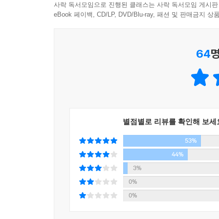
추리 소설을 읽기 않는 독자라도 누구나 알고 있는 
사락 독서모임으로 진행된 클래스는 사락 독서모임 게시판
를 닦았는데 좀 건성으로 닦았다는 것을. 게다가 
처음 등장했다. 홈즈는 실제의 역사적 인물만큼이나 
eBook 페이백, CD/LP, DVD/Blu-ray, 패션 및 판매금
“그야 허드슨 부인이 외투를 받아주었으니 장갑까지
없이 많은 인터넷 커뮤니티가 형성되어 있다. 역사
“그랬더라면 악수를 했을 때 자네 손이 왜 그렇게 
이렇게 밝히고 있다. “여기서 공개하려는 사건이 
“다 맞는 말일세.” 나는 솔직히 인정했다. “그런데
64
명
넣어 달라고 할 것이다. 향후 100년 동안 봉투
나?”
관점에서 그린 셜록 홈즈의 마지막 초상을 유품으로 
“자네가 들어오자마자 옷에서 진한 커피 냄새가 나더
를 놓치는 바람에 당초 예상보다 훨씬 오랫동안 아
“독자들이 코난 도일에게 기대하는 것을 잘 알고 있
피숍으로 들어갔겠지. 록하트 커피숍이었나? 거기 
“호로비츠는 홈즈 세상을 정확하게 집어냈다.” ― 
짧은 침묵이 흘렀고 잠시 후 나는 웃음을 터뜨렸다. 
별점별로 리뷰를 확인해 보세
이니 말일세.”
작가가 제시하는 공정한 단서들에 맞춰 홈즈와 함께
“상당히 초보적인 수준일세.” 그는 한손을 나른하게
53%
홈즈의 추리 방식과 논리를 완벽하게 재현한 작품
겠지만 지금 현관에……”
44%
『셜록 홈즈 실크 하우스의 비밀』에서도 깊은 관
3%
---본문 중에서
진실을 알아차리는 홈즈의 추리 방식은 그대로지만
0%
마지막 두 챕터에서 밝혀지는 진실들은 기괴하면서
0%
추리의 단서들을 펼쳐 놓으며 소설 속에서는 홈즈
정답을 찾아내는 재미가 쏠쏠하다. 영화화까지 진행