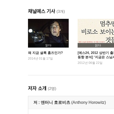
13 독극물
채널예스 기사
14 어둠 속으로
(3개)
15 홀로웨이 구치소
16 사라진 홈즈
17 메시지
18 점술사
19 실크 하우스
읽다
읽다
20 킬런 오도너휴
왜 지금 셜록 홈즈인가?
[예스24, 2012 상반기 
동향 분석] ‘지금은 스님
2014년 01월 17일
대’ 100위내 스님 저서가
2012년 06월 22일
왓슨 박사의 후기
권, 왜 인기일까?
감사의 글
저자 소개
(2명)
저 :
앤터니 호로비츠
(Anthony Horowitz)