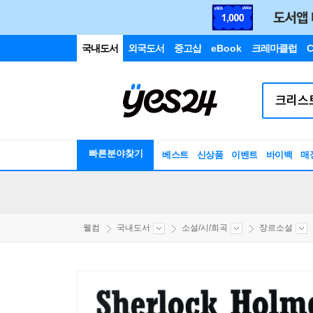
국내도서
외국도서
중고샵
eBook
크레마클럽
C
빠른분야찾기
베스트
신상품
이벤트
바이백
매
웰컴
국내도서
소설/시/희곡
장르소설