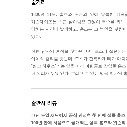
줄거리
“홈즈!” 나는 큰소리로 외쳤다. “어떻게 이럴 수가 있
“내 말이 틀렸나?”
1890년 11월, 홈즈와 왓슨의 앞에 유복한 
“아닐세. 모두 맞았네. 하지만 무슨 수로……?”
카스테어즈는 최근 살아남은 단원이 복수를 위해 
“관찰과 추리를 동원하면 하나가 다른 사실로 연결되
당하는 사건이 발생하고, 홈즈는 그 범인을 부랑아
“그래도 듣고 싶으니 설명을 부탁하네.”
있다.
“뭐, 고맙게도 여기까지 찾아와주었으니 순순히 자네
상황부터 시작해볼까? 내가 알기로는 자네 결혼 2주
한편 남자의 흔적을 찾아낸 아이 로스가 실종되는
“그렇다네, 홈즈. 모레일세.”
아이의 흔적을 좇는데, 로스가 잔혹하게 뼈가 마디
“그렇다면 아내와 떨어져 지내기에 이례적인 시기가
“실크 하우스”라는 말을 따라 아편굴로 잠입한 홈즈
지낼 수밖에 없는 이유가 있는 거겠지. 그 이유가 
된 샐리가 누워 있다. 그리고 그 앞에 방금 발사된
교사로 캠버웰에 사는 세실 포레스터 부인의 아들을
무척 잘해주었으니 두 사람은 지금까지도 가깝게 지
“사실 그렇다네.”
“그러니 자네 부인을 호출한 사람이 포레스터 부인일
출판사 리뷰
파서 그렇겠다는 생각이 나더군. 예전 가정교사가 옆
“그 아이의 이름은 리처드이고 올해 아홉 살일세.”
코난 도일 재단에서 공식 인정한 첫 번째 셜록 홈즈
가 뭔가?”
100년 만에 처음으로 공개되는 셜록 홈즈와 왓슨의