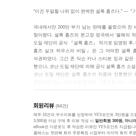
“좀더 심각한 질병이었으면 자네가 가겠다고 했겠지.
“여기까지는 모든 면에서 상당히 단순한 추론 과정이
“이건 두말할 나위 없이 완벽한 셜록 홈즈다.” ―
자네가 무슨 수로 알아차렸는지 그 부분은 설명이 안
“친애하는 왓슨, 자네는 나에게 펼쳐놓은 책과 같
국내에서만 200만 부가 넘는 판매를 올렸으며 전
앉아서 차를 홀짝이는데 자네 바로 옆 테이블에 놓인
찾아왔다. 셜록 홈즈의 본고장 영국에서 ‘올해의 작
을 뒤집어놓았지. 왜 그랬을까? 몇 주 전에 노턴 
도일 재단의 공식 『셜록 홈즈』 작가로 임명된 후,
객을 조사한 결과 맨 처음 밝혀진 사실들이 오늘 
홈즈 실크 하우스의 비밀』은 그 어떠한 셜록 
아니었겠나.”
석권하였다. 그간 존 딕슨 카나 스티븐 킹과 같
“그 기사를 보고 났더니 여행길에 오른 아내가 생각나
했으나, 코난 도일 재단에 의해 공식 셜록 홈즈 소설
“신문에서 떠난 자네의 시선은 책? 옆 카펫으로 향
코난 도일 재단은 셜록 홈즈의 작품에 정통했던 
에 자네 왕진가방을 두었던 곳이니 그걸 보고 아내가
운영하고 있는 재단으로 엄격한 기준으로 작가 사후
“다 넘겨짚은 거로군, 홈즈.” 나는 억지를 부렸다. 
“내가 넘겨짚는 행위를 얼마나 규탄하는지 자네도 알
“코난 도일 재단이 처음으로 공식적으로 인정한 새로
짚기하고는 차원이 다른 문제일세. 포레스터 부인이
회원리뷰
“브라보, 원작과 똑같이 멋지고 우아한 홈즈 소설!”
(64건)
발하는 열차를 운행하고 있지. 안 그래도 이 사실을
매주 10건의 우수리뷰를 선정하여 YES포인트 3만원을 드
않았나. 내가 앉아 있는 이 자리에서 손잡이에 달린
3,000원 이상 구매 후 리뷰 작성 시
일반회원 300원, 마니아
역사상 가장 유명한 탐정 셜록 홈즈의 부활을 알리
“그 나머지 부분은 어찌된 건가?”
eBook은 다운로드 후 작성한 리뷰만 YES포인트 지급됩니
클래스는 첫번째 회차 주문확정 시점부터 마지막 회차 주문
“현재 하녀가 없고, 집을 허둥지둥 나섰다는 거 말인