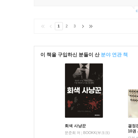
c
1
2
3
이 책을 구입하신 분들이 산
분야 연관 책
회색 사냥꾼
결정판
10권
문준희 저
BOOKK(부크크)
|