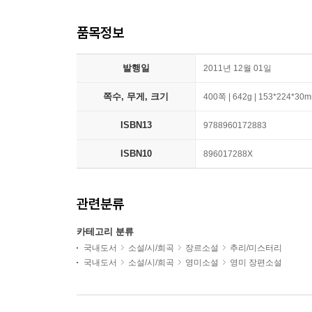
품목정보
발행일
2011년 12월 01일
쪽수, 무게, 크기
400쪽 | 642g | 153*224*30
ISBN13
9788960172883
ISBN10
896017288X
관련분류
카테고리 분류
국내도서
소설/시/희곡
장르소설
추리/미스터리
국내도서
소설/시/희곡
영미소설
영미 장편소설