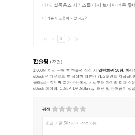
니다. 셜록홈즈 시리즈를 다시 보니까 너무 좋네
코난 도일 재단이 처음으로 공식적으로 인정한 새로운
코난 도일 재단에서 선택한 첫 번째 공식 작가, 앤
이 리뷰가 도움이 되었나요?
이건 두말 할 나위 없이 완벽한 셜록 홈즈다. ―『
이 작품으로 왓슨 박사는 자기 마음속 이야기를 전할
마지막 순간까지 궁금하게 만들 책! ―『쇼트리스
1
호로비츠는 홈즈 세상을 정확하게 집어냈다. ― 『
한줄평
(23건)
1,000원 이상 구매 후 한줄평 작성 시
일반회원 50원, 마니
eBook은 다운로드 후 작성한 리뷰만 YES포인트 지급됩니
클래스는 첫번째 회차 주문확정 시점부터 마지막 회차 주문
eBook 페이백, CD/LP, DVD/Blu-ray, 패션 및 판매금
평점
한글 기준 50자까지 작성가능