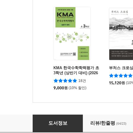
KMA 한국수학학력평가 초
부처스 크로
3학년 (상반기 대비) (2026
년용)
18건
15,120
원
(10
9,000
원
(10% 할인)
셜록 홈즈 실크 하우스의 비밀
도서정보
리뷰/한줄평
(64/23)