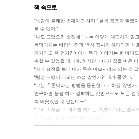
책 속으로
“독감이 불쾌한 존재이긴 하지.” 셜록 홈즈가 말했
볼 수 있어.”
“나도 그랬으면 좋겠네.” 나는 이렇게 대답하다 말
동댕이치는 바람에 잔과 받침 접시가 하마터면 서로 
가기라도 한 건가? 아이나 독감 이야기는 한 마디도 
측할 수 있었을 테니까. 하지만 아내가 집을 비운 이
“자네 표정을 보니 내가 무슨 마술사라도 되는 것 같
“탐정 뒤팽이 나오는 소설 말인가?” 내가 물었다.
“그는 추론이라는 방법을 동원한다고 하질 않던가.
연구하면 눈썹 하나 깜빡하는 것만으로도 모든 걸 알
짝 비웃었던 것 같은데―”
“그리고 지금 그 대가를 치르는 거겠지.” 나는 솔직
이가 걸린 병을 유추해냈다는 건가?”
“그것뿐만이 아닐세.” 홈즈가 대답했다. “자네는 
쳤고. 어쩌면 요즘 하녀 없이 지낸 탓이겠지만.”