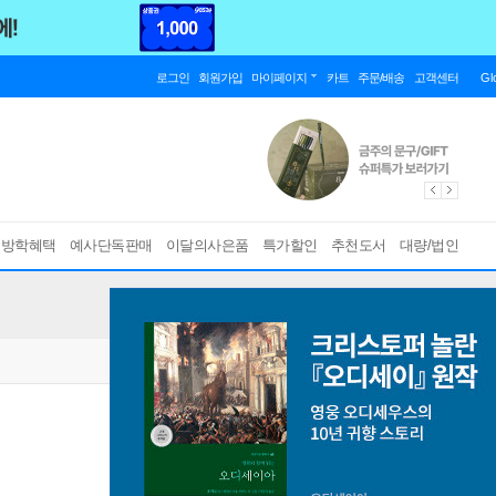
로그인
회원가입
마이페이지
카트
주문/배송
고객센터
Gl
름방학혜택
예사단독판매
이달의사은품
특가할인
추천도서
대량/법인