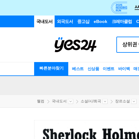
국내도서
외국도서
중고샵
eBook
크레마클럽
C
빠른분야찾기
베스트
신상품
이벤트
바이백
매
웰컴
국내도서
소설/시/희곡
장르소설