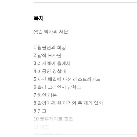
목차
왓슨 박사의 서문
1 윔블던의 회상
2 납작 모자단
3 리제웨이 홀에서
4 비공인 경찰대
5 사건 해결에 나선 레스트레이드
6 촐리 그레인지 남학교
7 하얀 리본
8 갈까마귀 한 마리와 두 개의 열쇠
9 경고
10 블루게이트 필즈
11 체포
12 사건의 증거