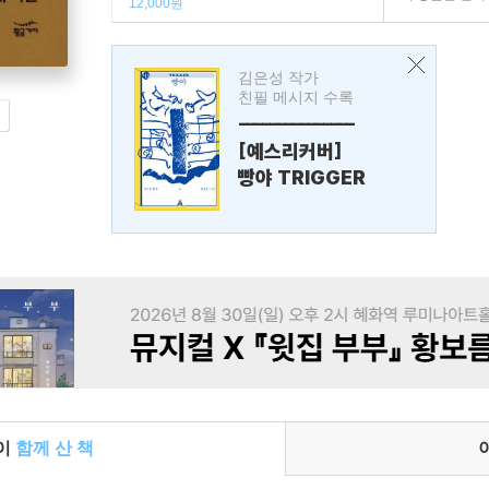
12,000원
김은성 작가
친필 메시지 수록
---------------
[예스리커버]
빵야 TRIGGER
들이
함께 산 책