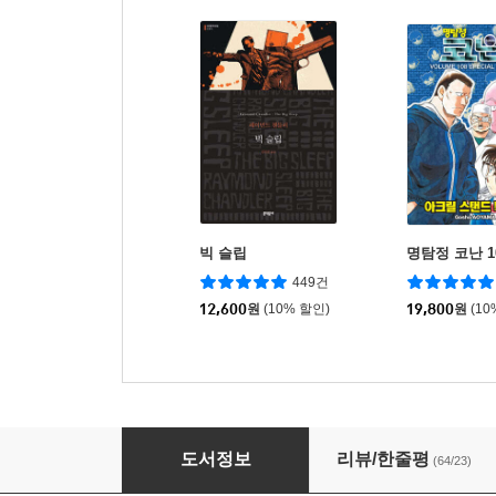
빅 슬립
명탐정 코난 1
449건
12,600
원
(10% 할인)
19,800
원
(10
셜록 홈즈 실크 하우스의 비밀
도서정보
리뷰/한줄평
(64/23)