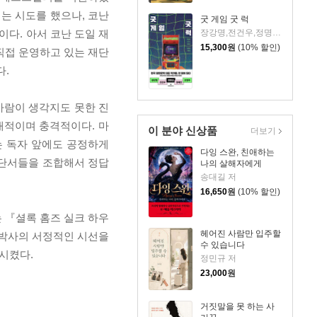
는 시도를 했으나, 코난
굿 게임 굿 럭
장강명,전건우,정명섭,정해연,조영주 저
이다. 아서 코난 도일 재
15,300
원
(10% 할인)
직접 운영하고 있는 재단
다.
사람이 생각지도 못한 진
대적이며 충격적이다. 마
이 분야 신상품
더보기
는 독자 앞에도 공정하게
다잉 스완, 친애하는
 단서들을 조합해서 정답
나의 살해자에게
송대길 저
16,650
원
(10% 할인)
 『셜록 홈즈 실크 하우
헤어진 사람만 입주할
 박사의 서정적인 시선을
수 있습니다
시켰다.
정민규 저
23,000
원
거짓말을 못 하는 사