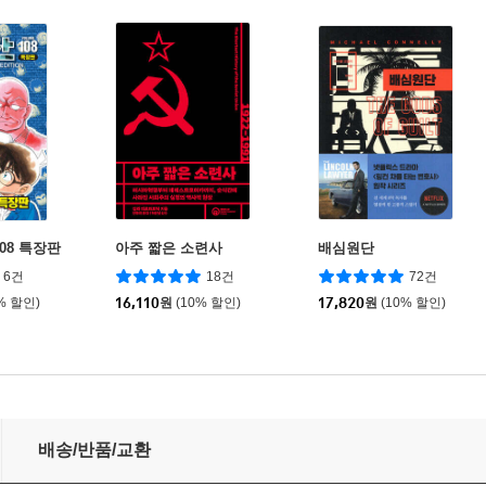
08 특장판
아주 짧은 소련사
배심원단
6건
18건
72건
% 할인)
16,110
원
(10% 할인)
17,820
원
(10% 할인)
배송/반품/교환