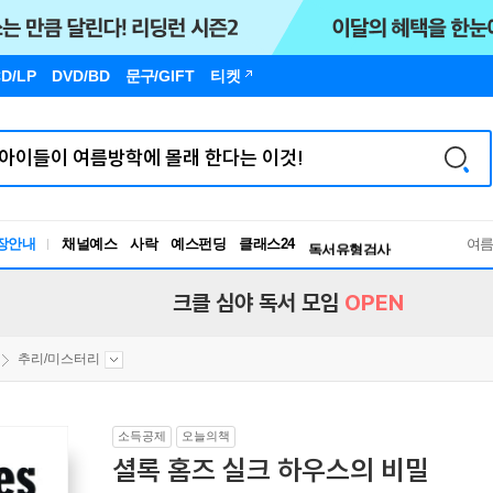
D/LP
DVD/BD
문구
/GIFT
티켓
장안내
채널예스
사락
예스펀딩
클래스24
독서유형검사
여
RBTI Lab
독서유형검사
크클 심야 독서 모임
OPEN
추리/미스터리
소득공제
오늘의책
셜록 홈즈 실크 하우스의 비밀