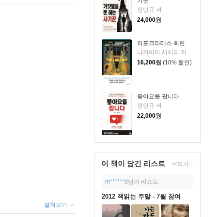
기꾼
정민규 저
24,000
원
히포크라테스 회한
나카야마 시치리 저/민경욱 역
16,200
원
(10% 할인)
좋아요를 팝니다
정민규 저
22,000
원
이 책이 담긴
리스트
더보기
m******d
님의 리스트
2012 책읽는 주말 - 7월 참여
펼쳐보기