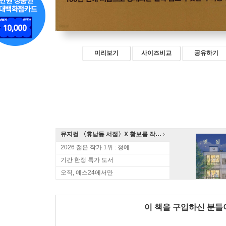
미리보기
사이즈비교
공유하기
뮤지컬 〈휴남동 서점〉X 황보름 작가 북토크
2026 젊은 작가 1위 : 청예
기간 한정 특가 도서
오직, 예스24에서만
이 책을 구입하신 분