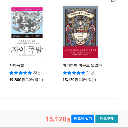
4
/4
자아폭발
이리하여 아무도 없었다
23건
24건
19,800
원
(10% 할인)
15,120
원
(10% 할인)
15,120
카트에 넣기
바로구매
원