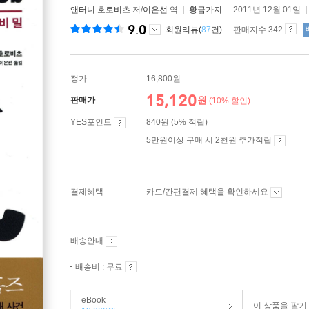
앤터니 호로비츠
저/
이은선
역
황금가지
2011년 12월 01일
9.0
회원리뷰(
87
건)
판매지수 342
정가
16,800원
15,120
원
판매가
(10% 할인)
YES포인트
840원 (5% 적립)
5만원이상 구매 시 2천원 추가적립
결제혜택
카드/간편결제 혜택을 확인하세요
배송안내
배송비 : 무료
eBook
이 상품을 팔기