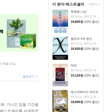
이 분야 베스트셀러
더보기
투명한 나선
히가시노 게이고 저/김선영 역
19,800
원
(10% 할인)
용의자 X의 헌신
히가시노 게이고 저/양억관 역
16,920
원
(10% 할인)
년 08월 31일
악의
히가시노 게이고 저/양윤옥 역
15,120
원
(10% 할인)
펼쳐보기
매스커레이드 라이프
히가시노 게이고 저/김은모 역
18,000
원
(10% 할인)
터뷰, 기나긴 집필 기간을
의 베스트셀러를 석권하였