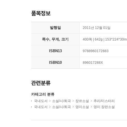
품목정보
발행일
2011년 12월 01일
쪽수, 무게, 크기
400쪽 | 642g | 153*224*30
ISBN13
9788960172883
ISBN10
896017288X
관련분류
카테고리 분류
국내도서
소설/시/희곡
장르소설
추리/미스터리
국내도서
소설/시/희곡
영미소설
영미 장편소설