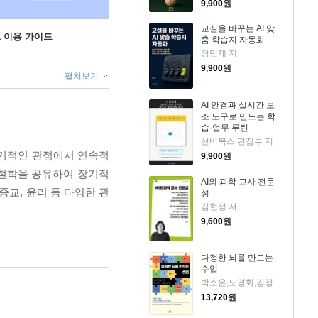
9,900
원
교실을 바꾸는 AI 맞
ok 이용 가이드
춤 학습지 자동화
정민제 저
9,900
원
펼쳐보기
AI 안경과 실시간 보
조 도구로 만드는 학
습·업무 루틴
선비북스 편집부 저
장기적인 관점에서 연속적
9,900
원
 철학을 공유하여 장기적
AI와 과학 교사 전문
종교, 윤리 등 다양한 관
성
김현정 저
9,600
원
다정한 뇌를 만드는
수업
박소은,노경화,김정하,정미숙,전지훈,이종필,박지현,박지영 저
13,720
원