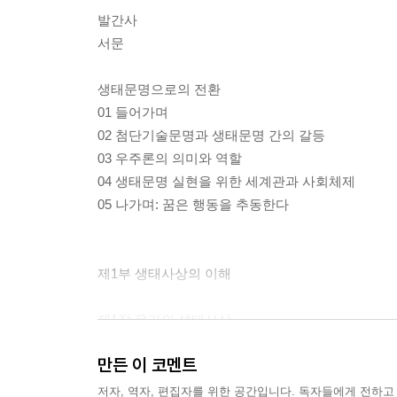
발간사
서문
생태문명으로의 전환
01 들어가며
02 첨단기술문명과 생태문명 간의 갈등
03 우주론의 의미와 역할
04 생태문명 실현을 위한 세계관과 사회체제
05 나가며: 꿈은 행동을 추동한다
제1부 생태사상의 이해
제1장 유가의 생태사상
01 들어가며
만든 이 코멘트
02 동중서의 천인감응설
03 장횡거의 기의 생동적 생태설
저자, 역자, 편집자를 위한 공간입니다. 독자들에게 전하고