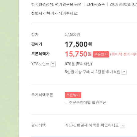
한국환경정책
,
평가연구원
등편
크레파스북
2018년 02월 0
첫번째 리뷰어가 되어주세요.
정가
17,500원
17,500
원
판매가
15,750
원
쿠폰혜택가
(종이책 정가 대비
쿠폰받기
YES포인트
870원 (5% 적립)
5만원이상 구매 시 2천원 추가적립
추가혜택쿠폰
쿠폰받기
주문금액대별 할인쿠폰
결제혜택
카드/간편결제 혜택을 확인하세요