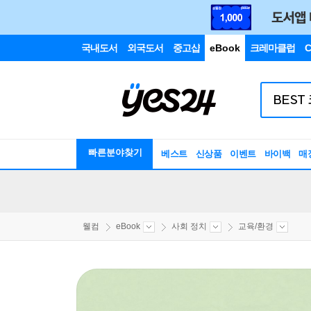
국내도서
외국도서
중고샵
eBook
크레마클럽
C
빠른분야찾기
베스트
신상품
이벤트
바이백
매
웰컴
eBook
사회 정치
교육/환경