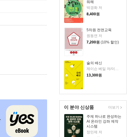
워해
박경화 저
8,400
원
5차원 전면교육
원동연 저
7,200
원
(10% 할인)
술의 배신
제이슨 베일 저/이원기 역
13,300
원
이 분야 신상품
더보기
주제 하나로 완성하는
AI 온라인 강좌 제작
시스템
정민제 저