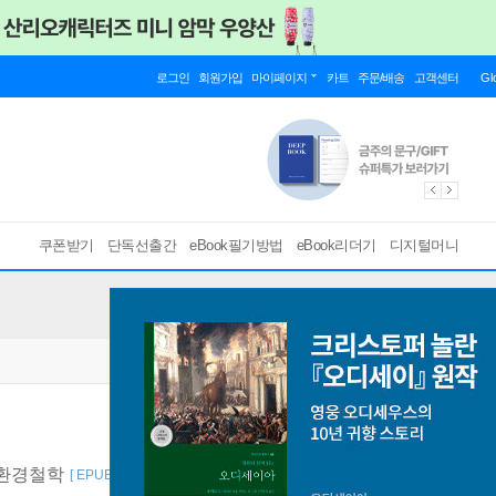
로그인
회원가입
마이페이지
카트
주문/배송
고객센터
Gl
쿠폰받기
단독선출간
eBook필기방법
eBook리더기
디지털머니
 환경철학
[ EPUB ]