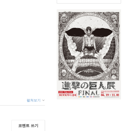
펼쳐보기
코멘트 쓰기