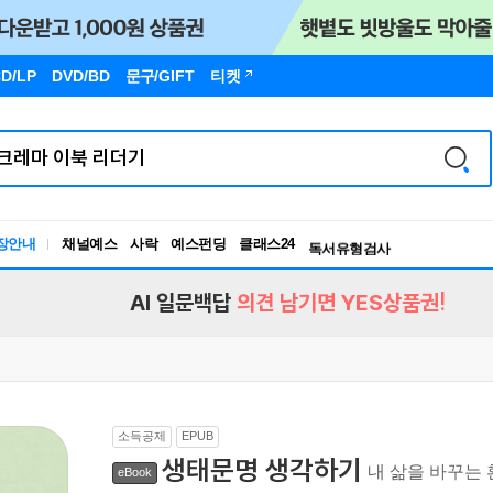
D/LP
DVD/BD
문구
/GIFT
티켓
독서유형검사
RBTI Lab
장안내
채널예스
사락
예스펀딩
클래스24
독서유형검사
AI 일문백답
의견 남기면 YES상품권!
소득공제
EPUB
생태문명 생각하기
내 삶을 바꾸는
eBook