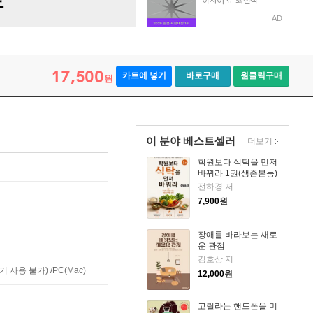
AD
17,500
카트에 넣기
바로구매
원클릭구매
원
이 분야 베스트셀러
더보기
학원보다 식탁을 먼저
바꿔라 1권(생존본능)
전하경 저
7,900
원
장애를 바라보는 새로
운 관점
김호상 저
사용 불가) /PC(Mac)
12,000
원
고릴라는 핸드폰을 미