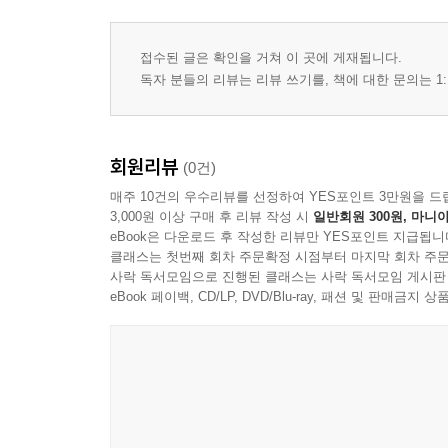
04 주자의 이기론적 생태설
05 왕양명의 양지 생태설
접수된 글은 확인을 거쳐 이 곳에 게재됩니다.
06 정제두의 영통(靈通) 생태설
독자 분들의 리뷰는 리뷰 쓰기를, 책에 대한 문의는 1:
07 마무리
제2장 도가의 생태사상
회원리뷰
(0건)
01 들어가며
매주 10건의 우수리뷰를 선정하여 YES포인트 3만원을 드
02 자연관과 문명
3,000원 이상 구매 후 리뷰 작성 시
일반회원 300원, 마니아
03 장자의 생태사상
eBook은 다운로드 후 작성한 리뷰만 YES포인트 지급됩니
04 노자의 생태사상
클래스는 첫번째 회차 주문확정 시점부터 마지막 회차 주문
05 맺음말
사락 독서모임으로 진행된 클래스는 사락 독서모임 게시판
eBook 페이백, CD/LP, DVD/Blu-ray, 패션 및 판매금
제3장 불교의 생태사상
01 들어가며
02 연기와 평등의 세계
03 화엄의 법계(法界)와 생태
04 선(禪)과 생태