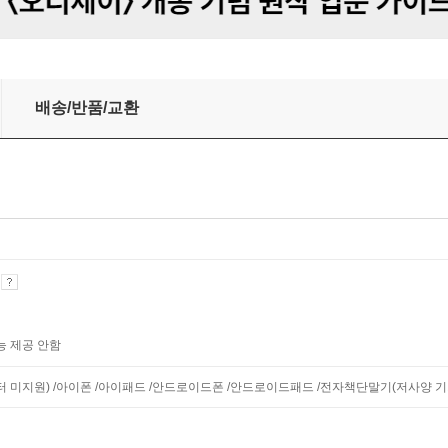
배송/반품/교환
기
능 제공 안함
니터 미지원) /아이폰 /아이패드 /안드로이드폰 /안드로이드패드 /전자책단말기(저사양 기기 