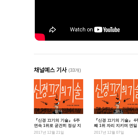
채널예스 기사
(33개)
읽다
읽다
『신경 끄기의 기술』 6주
『신경 끄기의 기술』 4
연속 1위로 굳건히 정상 지
째 1위 자리 지키며 연일
켜
제
2017년 12월 21일
2017년 12월 07일