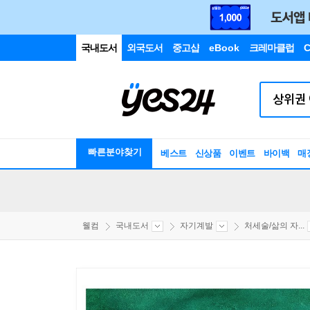
국내도서
외국도서
중고샵
eBook
크레마클럽
C
빠른분야찾기
베스트
신상품
이벤트
바이백
매
웰컴
국내도서
자기계발
처세술/삶의 자...