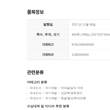
품목정보
발행일
2017년 11월 08일
쪽수, 무게, 크기
404쪽 | 590g | 153*225*30
ISBN13
9791196045500
ISBN10
119604550X
관련분류
카테고리 분류
국내도서
자기계발
처세술/삶의 자세
국내도서
자기계발
성공학/경력관리
국내도서
자기계발
화술/협상/회의진행
수상내역 및 미디어 추천 분류