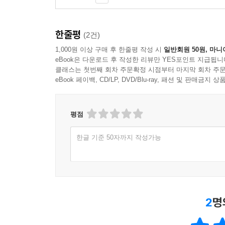
4. 참고문헌 작성 후 점검 사항
제8장 영문초록
한줄평
(2건)
1. 영문초록의 내용
1,000원 이상 구매 후 한줄평 작성 시
일반회원 50원, 마니
2. 영문초록의 시제
eBook은 다운로드 후 작성한 리뷰만 YES포인트 지급됩니
3. 영문초록의 문법적인 사항들
클래스는 첫번째 회차 주문확정 시점부터 마지막 회차 주문
eBook 페이백, CD/LP, DVD/Blu-ray, 패션 및 판매금
제9장 부록
1. 부록 작성
평점
2. 부록 작성의 실제
1) 측정도구
한글 기준 50자까지 작성가능
2) 프로그램의 내용구성 타당도 평정결과
3) 활동안 및 활동지 예시
4) 프로그램 운영 매뉴얼
2
명
제3부 관계연구: 매개연구 중심