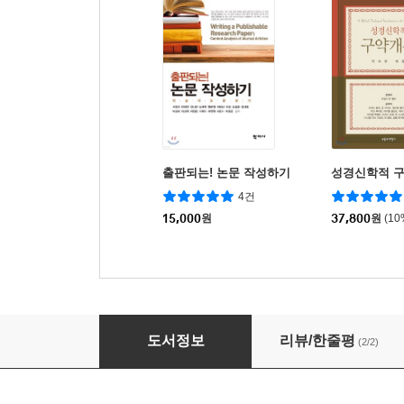
출판되는! 논문 작성하기
성경신학적 
4건
15,000
원
37,800
원
(1
학위논문 작성의 실제
도서정보
리뷰/한줄평
(2/2)