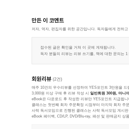
6) 자료 처리
3. 프로그램 개발과정
만든 이 코멘트
1) 기획단계
2) 설계단계
저자, 역자, 편집자를 위한 공간입니다. 독자들에게 전하고
3) 구안단계
4) 실행단계
접수된 글은 확인을 거쳐 이 곳에 게재됩니다.
5) 평가단계
독자 분들의 리뷰는 리뷰 쓰기를, 책에 대한 문의는 1:
4. 연구방법 작성 후 점검 사항
제4장 결과
회원리뷰
(2건)
1. 결과 작성
매주 10건의 우수리뷰를 선정하여 YES포인트 3만원을 드
2. 결과 작성 시 고려 사항
3,000원 이상 구매 후 리뷰 작성 시
일반회원 300원, 마니아
1) 가설검정 결과 제시 및 설명
eBook은 다운로드 후 작성한 리뷰만 YES포인트 지급됩니
2) 연구가설(문제)과 관계있는 내용만 연구 결과로
클래스는 첫번째 회차 주문확정 시점부터 마지막 회차 주문
사락 독서모임으로 진행된 클래스는 사락 독서모임 게시판
3. 결과 작성의 실제
eBook 페이백, CD/LP, DVD/Blu-ray, 패션 및 판매금
1) 프로그램 개발 연구 결과분석
2) 프로그램 재구성 연구 결과분석