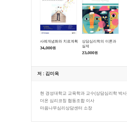
3) 마무리
3. 이론적 배경 작성의 실제
1) 연구대상에 대한 설명
2) 연구대상 관련 변인(효과변인)에 대한 설명
3) 처치프로그램 관련 선행연구를 종합한 연구의 
4. 이론적 배경 작성 시 유의 사항
사례개념화와 치료계획
상담심리학의 이론과
5. 이론적 배경 작성 후 점검 사항
실제
34,000
원
23,000
원
제3장 연구방법
1. 실험연구설계
저 :
김미옥
1) 연구설계
2) 타당도 검증
2. 연구방법 작성
현 경성대학교 교육학과 교수(상담심리학 박사
1) 연구대상
더온 심리코칭 협동조합 이사
2) 실험설계
마음나무심리상담센터 소장
3) 측정도구
4) 처치프로그램
5) 절차