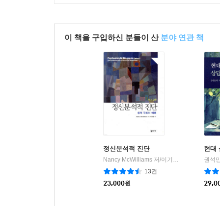
3. 이론적 배경 작성 후 점검 사항
제3장 연구방법
이 책을 구입하신 분들이 산
분야 연관 책
1. 연구대상 및 절차 작성
1) 연구대상
2) 표집과 표집방법
3) 연구대상 작성 방법
4) 절차
5) 절차 작성 방법
2. 측정도구 작성
1) 측정도구
2) 타당도와 신뢰도
정신분석적 진단
현대
Nancy McWilliams 저/이기련 공역
학지사
권석만
|
3) 측정도구 작성 방법
13건
3. 자료 처리 작성
23,000
원
29,0
4. 연구방법 작성 후 점검 사항
제4장 결과