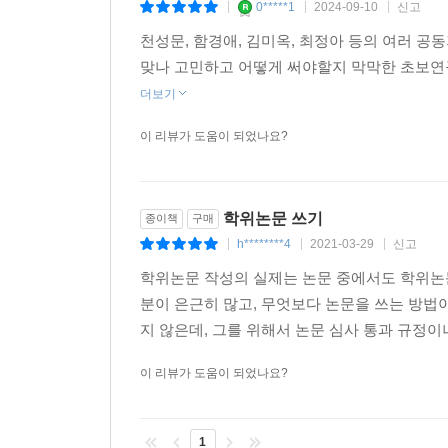
0*****1
2024-09-10
신고
2. 제언 작성
|
|
|
1) 연구의 제한점
천성문, 함경애, 김미옥, 최정아 등의 여러 공
2) 후속연구를 위한 제언
맞나 고민하고 어떻게 써야할지 막막한 초보연
3. 요약, 결론 및 제언 작성 후 점검 사항
더보기
이 리뷰가 도움이 되었나요?
제7장 참고문헌
1. 참고문헌 목록 작성
1) 저자명
2) 서명(학술지명)
학위논문 쓰기
종이책
구매
3) 출판사명
h********4
2021-03-29
신고
|
|
|
4) 참고문헌 표기 시 사용하는 약어
학위논문 작성의 실제는 논문 중에서도 학위논
2. 본문에서의 참고문헌 인용
분이 은근히 많고, 무엇보다 논문을 쓰는 방법
1) 국내 문헌과 동서양 문헌이 모두 포함될 경우
지 않은데, 그를 위해서 논문 심사 통과 규정이나
2) 여러 저자가 수행한 연구를 인용할 경우
3) 재인용의 경우
이 리뷰가 도움이 되었나요?
4) 번역서의 경우
3. 참고문헌 작성의 실제
1