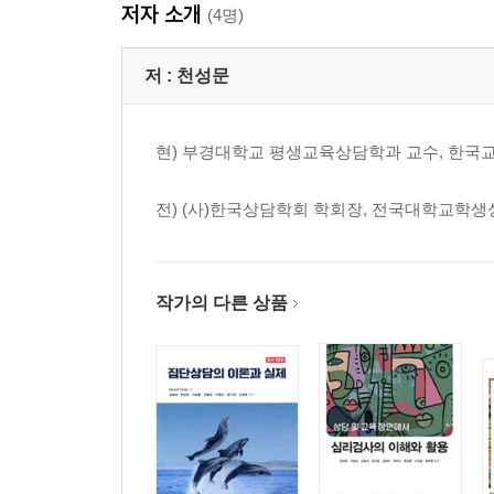
저자 소개
1) 연구주제 선정 시 고려 사항
(4명)
2) 가능한 연구로 주제 발전시키기
3) 문헌 탐색
저 :
천성문
4. 연구논문 작성하기
1) 서론
현) 부경대학교 평생교육상담학과 교수, 한국
2) 이론적 배경
3) 연구방법
전) (사)한국상담학회 학회장, 전국대학교학생
4) 연구 결과
5) 논의
6) 의의 및 한계점(함의/제언)
작가의 다른 상품
제2부 집단차이 연구: 프로그램 개발 및 재구성 연
제1장 서론
1. 연구의 필요성 및 목적 작성
1) 도입부(논문을 쓰는 동기)