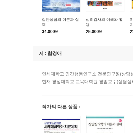
2) 선행연구 고찰
3) 선행연구와의 연결성
4) 연구의 목적
집단상담의 이론과 실
심리검사의 이해와 활
제
용
5) 서론 작성 시 유의 사항
34,000
원
28,000
원
2
2. 연구문제 및 연구가설 작성
1) 연구문제 작성 형식
2) 연구가설 작성 형식
저 :
함경애
3. 용어의 정의
1) 개념적 정의와 조작적 정의
2) 용어의 정의 작성 시 유의 사항
연세대학교 인간행동연구소 전문연구원(상담심
4. 서론 작성 후 점검 사항
현재 경성대학교 교육대학원 겸임교수(상담심리학
제2장 이론적 배경
1. 이론적 배경 목차 작성
작가의 다른 상품
2. 이론적 배경 서술 전개 방식
1) 도입
2) 전개