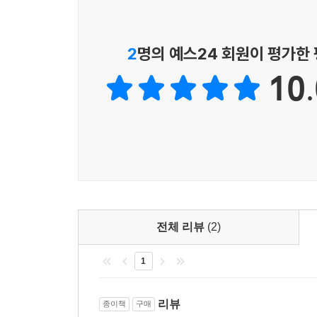
3) 집단차이 연구 통계처리: 공분산분석(ANCOVA)
4. 결과 작성 후 점검 사항
2
명의 예스24 회원이 평가한
제5장 논의
10.
1. 논의 작성
2. 논의 작성의 실제
3. 논의 작성 시 고려 사항
1) 연구목적에 따른 결과 요약
2) 결과 설명 및 해석
3) 선행연구와의 일치 혹은 불일치성
4. 연구의 의의 작성
5. 논의 작성 후 점검 사항
전체 리뷰
(2)
제6장 요약, 결론 및 제언
1
1. 요약 및 결론 작성
1) 요약
리뷰
2) 결론
종이책
구매