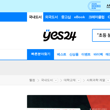
국내도서
외국도서
중고샵
eBook
크레마클럽
C
빠른분야찾기
베스트
신상품
이벤트
바이백
매
웰컴
국내도서
대학교재
사회과학 계열