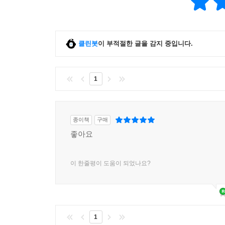
제1장 서론
1. 연구의 필요성 및 목적 작성
2. 연구문제 작성
클린봇
이 부적절한 글을 감지 중입니다.
3. 용어의 정의
1) 용어 정의의 필요성
2) 개념적 정의와 조작적 정의
1
4. 서론 작성 시 유의 사항 및 연습문제
5. 서론 작성 후 점검 사항
종이책
구매
제2장 이론적 배경
좋아요
1. 이론적 배경 목차 작성
1) 목차 구성의 주요 변인
이 한줄평이 도움이 되었나요?
2) 목차 구성 방법
2. 이론적 배경 서술 전개 방식
1) 도입
2) 전개
1
3) 마무리