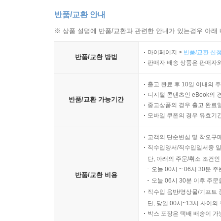
2) 결론
반품/교환 안내
2. 제언 작성
1) 연구의 제한점
※ 상품 설명에 반품/교환과 관련한 안내가 있는경우 아래 
2) 후속연구를 위한 제언
마이페이지 >
반품/교환 신청
3. 요약, 결론 및 제언 작성 후 점검 사항
반품/교환 방법
판매자 배송 상품은 판매자와
제7장 참고문헌 및 영문초록
출고 완료 후 10일 이내의 
1. 참고문헌 작성
디지털 콘텐츠인 eBook의 
반품/교환 가능기간
2. 영문초록 작성
중고상품의 경우 출고 완료일
모바일 쿠폰의 경우 유효기간(
1) 영문 표현의 유의 사항
고객의 단순변심 및 착오구
제8장 부록
직수입양서/직수입일서중 일
단, 아래의 주문/취소 조건인
오늘 00시 ~ 06시 30분 
반품/교환 비용
오늘 06시 30분 이후 주문
부록 기초통계처리
직수입 음반/영상물/기프트 
참고문헌
단, 당일 00시~13시 사이
박스 포장은 택배 배송이 가