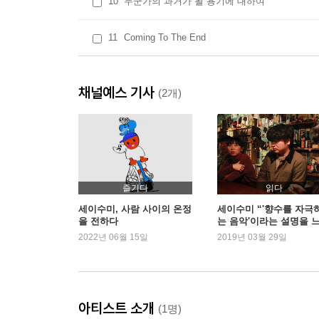
10
누군가의 과거가 될 용기에 대하여
11
Coming To The End
채널예스 기사
(2개)
즐기다
읽다
세이수미, 사람 사이의 온정
세이수미 “'향수를 자극
을 전하다
는 음악'이라는 설명을 
때”
2022년 06월 15일
2019년 03월 29일
아티스트 소개
(1명)