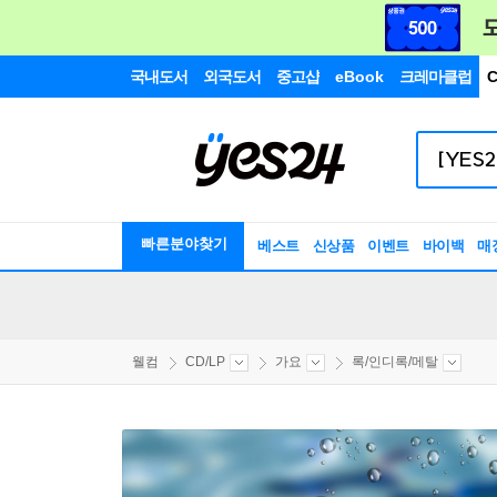
국내도서
외국도서
중고샵
eBook
크레마클럽
C
빠른분야찾기
베스트
신상품
이벤트
바이백
매
웰컴
CD/LP
가요
록/인디록/메탈