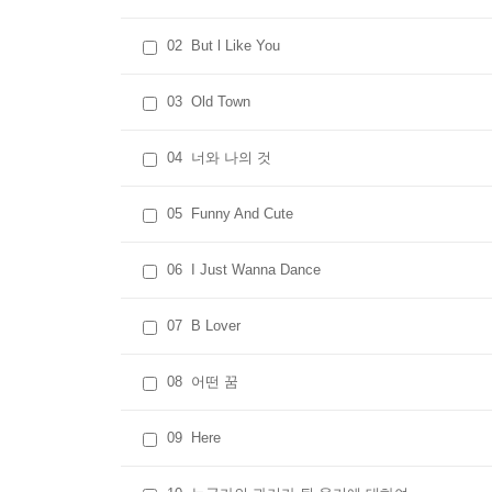
02
But l Like You
03
Old Town
04
너와 나의 것
05
Funny And Cute
06
I Just Wanna Dance
07
B Lover
08
어떤 꿈
09
Here