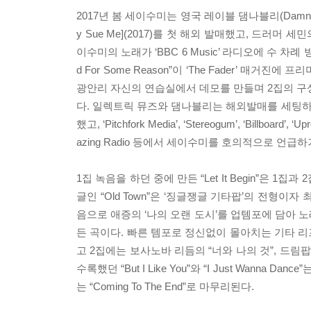
2017년 봄 세이수미는 영국 레이블 댐나블리(Damn
y Sue Me](2017)를 첫 해외 발매했고, 드러머 세
이수미의 노래가 ‘BBC 6 Music’ 라디오에 수 
d For Some Reason”이 ‘The Fader’ 
광안리 자신의 연습실에서 데모를 만들며 2집의 구
다. 일렉트릭 뮤즈와 댐나블리는 해외발매를 세팅하고 홍보
했고, ‘Pitchfork Media’, ‘Stereogum’, ‘Billboard’
azing Radio 등에서 세이수미를 호의적으로 언급
1집 녹음을 하던 중에 만든 “Let It Begin”은
글인 “Old Town”은 ‘징글쟁글 기타팝’의 전형
음으로 애증의 ‘나의 오랜 도시’를 업템포에 담아 노래
든 곡이다. 빠른 템포로 정신없이 몰아치는 기타 리프
고 2집에는 보사노바 리듬의 “너와 나의 것”, 드림팝 
수록했던 “But I Like You”와 “I Just Wan
는 “Coming To The End”로 마무리된다.