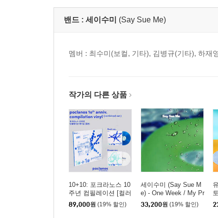
밴드 :
세이수미
(Say Sue Me)
멤버 : 최수미(보컬, 기타), 김병규(기타), 하재
작가의 다른 상품
10+10: 포크라노스 10
세이수미 (Say Sue M
유
주년 컴필레이션 [컬러
e) - One Week / My Pr
토
2LP]
oblem [7인치 Vinyl]
89,000
원
(19% 할인)
33,200
원
(19% 할인)
2