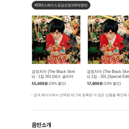
#EBS스페이스공감선정100대명반
검정치마 (The Black Skirt
검정치마 (The Black Skir
s) - 1집 201 [레드 글리터
s) 1집 - 201 [Special Edit
컬러 LP]
n][재발매]
55,000
원
(19% 할인)
17,800
원
(19% 할인)
검색 페이지에서 선택된 태그에 등록된 더 많은 상품을 확인해 
음반소개