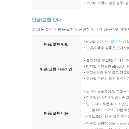
포스터 수량이 많은 경우, 
반품/교환 안내
※ 상품 설명에 반품/교환과 관련한 안내가 있는경우 아래 
마이페이지 >
반품/교환 신청
반품/교환 방법
판매자 배송 상품은 판매자와
출고 완료 후 10일 이내의 
디지털 콘텐츠인 eBook의 
반품/교환 가능기간
중고상품의 경우 출고 완료일
모바일 쿠폰의 경우 유효기간(
고객의 단순변심 및 착오구
직수입양서/직수입일서중 일
단, 아래의 주문/취소 조건인
오늘 00시 ~ 06시 30분 
반품/교환 비용
오늘 06시 30분 이후 주문
직수입 음반/영상물/기프트 