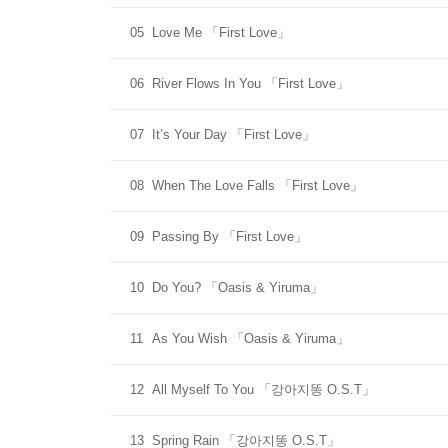
05
Love Me 「First Love」
06
River Flows In You 「First Love」
07
It’s Your Day 「First Love」
08
When The Love Falls 「First Love」
09
Passing By 「First Love」
10
Do You? 「Oasis & Yiruma」
11
As You Wish 「Oasis & Yiruma」
12
All Myself To You 「강아지똥 O.S.T」
13
Spring Rain 「강아지똥 O.S.T」