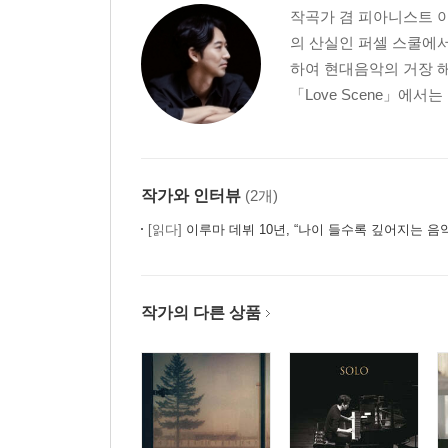
작곡가 겸 피아니스트 이
의 산실인 퍼셀 스쿨에
하여 현대음악의 거장 해
「Love Scene」에서
작가와 인터뷰
(2개)
[읽다]
이루마 데뷔 10년, “나이 들수록 깊어지는 음
작가의 다른 상품