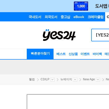
국내도서
외국도서
중고샵
eBook
크레마클럽
C
빠른분야찾기
베스트
신상품
이벤트
바이백
매
웰컴
CD/LP
뉴에이지
New Age
N