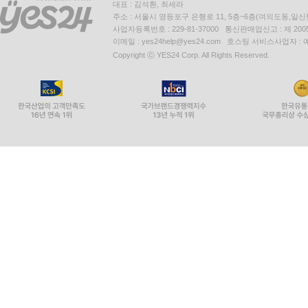
대표 : 김석환, 최세라
주소 : 서울시 영등포구 은행로 11, 5층~6층(여의도동,일신
사업자등록번호 : 229-81-37000 통신판매업신고 : 제 200
이메일 : yes24help@yes24.com 호스팅 서비스사업자 :
Copyright ⓒ YES24 Corp. All Rights Reserved.