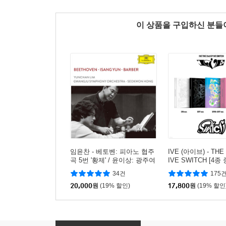
이 상품을 구입하신 분
임윤찬 - 베토벤: 피아노 협주
IVE (아이브) - THE 
곡 5번 '황제' / 윤이상: 광주여
IVE SWITCH [4종
영원히 / 바버: 현을 위한 아
덤발송]
34건
175
다지오 (Beethoven / Isang Y
un / Barber)
20,000
원
(19% 할인)
17,800
원
(19% 할인