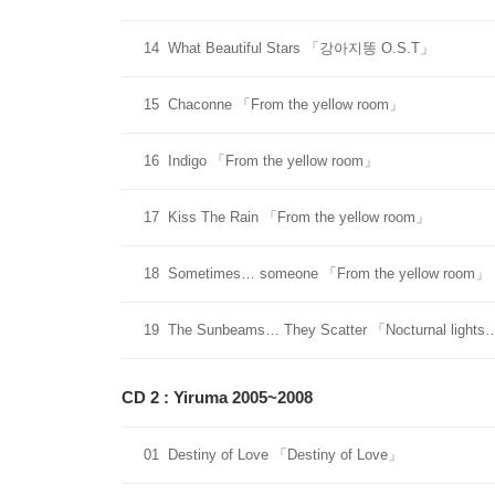
14
What Beautiful Stars 「강아지똥 O.S.T」
15
Chaconne 「From the yellow room」
16
Indigo 「From the yellow room」
17
Kiss The Rain 「From the yellow room」
18
Sometimes… someone 「From the yellow room」
19
The Sunbeams… They Scatter 「Nocturnal lights…
CD 2 : Yiruma 2005~2008
01
Destiny of Love 「Destiny of Love」