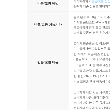
마이페이지 >
반품/교환 신청
반품/교환 방법
판매자 배송 상품은 판매자와
출고 완료 후 10일 이내의 
디지털 콘텐츠인 eBook의 
반품/교환 가능기간
중고상품의 경우 출고 완료일
모바일 쿠폰의 경우 유효기간(
고객의 단순변심 및 착오구
직수입양서/직수입일서중 일
단, 아래의 주문/취소 조건인
오늘 00시 ~ 06시 30분 
반품/교환 비용
오늘 06시 30분 이후 주문
직수입 음반/영상물/기프트 
단, 당일 00시~13시 사이
박스 포장은 택배 배송이 가
소비자의 책임 있는 사유로 
소비자의 사용, 포장 개봉에 
복제가 가능한 상품 등의 포장을 
소비자의 요청에 따라 개별