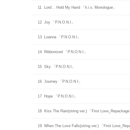
11
Lord… Hold My Hand 「h.i.s. Monologue」
12
Joy 「P.N.O.N.I」
13
Loanna 「P.N.O.N.I」
14
Ribbonized 「P.N.O.N.I」
15
Sky 「P.N.O.N.I」
16
Journey 「P.N.O.N.I」
17
Hope 「P.N.O.N.I」
18
Kiss The Rain(string ver.) 「First Love_Repackag
19
When The Love Falls(string ver.) 「First Love_R