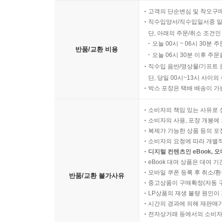
고객의 단순변심 및 착오구
직수입양서/직수입일서중 일
단, 아래의 주문/취소 조건인
오늘 00시 ~ 06시 30분 
반품/교환 비용
오늘 06시 30분 이후 주문
직수입 음반/영상물/기프트 
단, 당일 00시~13시 사이
박스 포장은 택배 배송이 가
소비자의 책임 있는 사유로 
소비자의 사용, 포장 개봉에 
복제가 가능한 상품 등의 포장을 
소비자의 요청에 따라 개별
디지털 컨텐츠인 eBook, 
eBook 대여 상품은 대여 기
모바일 쿠폰 등록 후 취소/환
반품/교환 불가사유
중고상품이 구매확정(자동 
LP상품의 재생 불량 원인이 기
시간의 경과에 의해 재판매가
전자상거래 등에서의 소비자