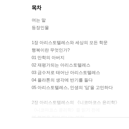
목차
여는 말
등장인물
1장 아리스토텔레스와 세상의 모든 학문
행복이란 무엇인가?
01 만학의 아버지
02 재평가되는 아리스토텔레스
03 금수저로 태어난 아리스토텔레스
04 플라톤의 생각에 반기를 들다
05 아리스토텔레스, 인생의 ‘답’을 고민하다
2장 아리스토텔레스의 《니코마코스 윤리학》
《니코마코스 윤리학》을 읽기 전에
06 행복을 찾아 떠나는 여정
07 행복(行福)