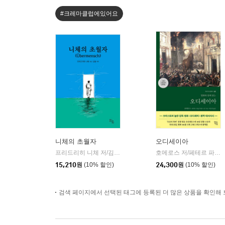
#크레마클럽에있어요
니체의 초월자
오디세이아
프리드리히 니체 저/김철 편역
히읏
호메로스 저/페테르 파울 루벤스 그림/박문재 역
|
15,210
원
(10% 할인)
24,300
원
(10% 할인)
검색 페이지에서 선택된 태그에 등록된 더 많은 상품을 확인해 