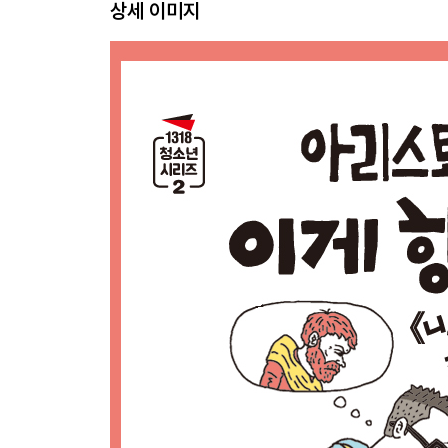
상세 이미지
08 덕(德)
09 중용(中庸)
10 아리스토텔레스의 행복
11 우리가 찾아야 할 행복
맺는 말