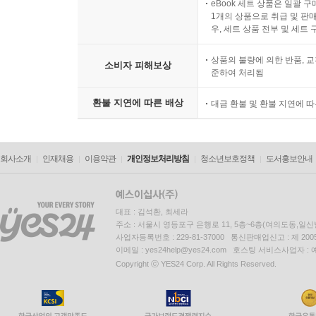
eBook 세트 상품은 일괄 
1개의 상품으로 취급 및 판매
우, 세트 상품 전부 및 세트
상품의 불량에 의한 반품, 교
소비자 피해보상
준하여 처리됨
환불 지연에 따른 배상
대금 환불 및 환불 지연에 
회사소개
인재채용
이용약관
개인정보처리방침
청소년보호정책
도서홍보안내
대표 : 김석환, 최세라
주소 : 서울시 영등포구 은행로 11, 5층~6층(여의도동,일신
사업자등록번호 : 229-81-37000 통신판매업신고 : 제 200
이메일 : yes24help@yes24.com 호스팅 서비스사업자 :
Copyright ⓒ YES24 Corp. All Rights Reserved.