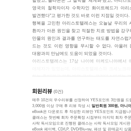
말했고, 플라톤은 그 철학을 ‘체계화’했고, 아리스
영국의 철학자이자 수학자인 화이트헤드가 아리
발견했다”고 평가한 것도 바로 이런 지점일 것이다.
행복을 고민한 아리스토텔레스는 오늘날 우리의 시
환자가 아픈 원인을 찾고 적절한 치료 방법을 강
만물의 원인과 결과를 연구하는 태도를 자연스럽게
드는 것도 이런 영향을 무시할 수 없다. 아울
대왕과의 만남에도 도움이 되었을 것이다.
아리스토텔레스는 17살 나이에 마케도니아에서 
애제자가 있었는데, 아리스토텔레스와 크세노크라테
하는 준마’라고 평한 반면 크세노크라테스에게는 ‘
정도의 잠재성이 지니고 얼마나 열심히 공부했는지 
회원리뷰
학문에 정진한 결과 아리스토텔레스는 스승인 플라톤을 
(0건)
추구하여 ‘만학의 아버지’로 불린다. 그는 자신의 ‘
매주 10건의 우수리뷰를 선정하여 YES포인트 3만원을 드
3,000원 이상 구매 후 리뷰 작성 시
일반회원 300원, 마니아
2400년 전 아리스토텔레스가 고민한 ‘행복’은 인
eBook은 다운로드 후 작성한 리뷰만 YES포인트 지급됩니
때문이다. 1318 청소년들이 아리스토텔레스가 말
클래스는 첫번째 회차 주문확정 시점부터 마지막 회차 주문
목표는 ‘행복’이고, 행복을 추구하는 방법으로 ‘덕
사락 독서모임으로 진행된 클래스는 사락 독서모임 게시판
‘중용’을 제시한다. 그의 생각을 잘 정리한 《아
eBook 페이백, CD/LP, DVD/Blu-ray, 패션 및 판매금