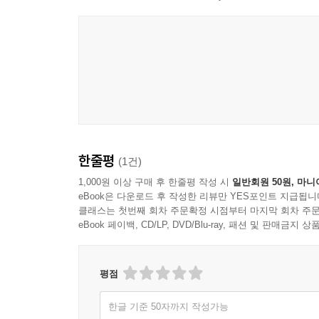
안내서가 되어준다.
1318 청소년 시리즈,
철학을 즐겁게 이야기하는 시간
‘생각비행 1318 청소년 시리즈’는 다양한 동서양
생각을 청소년 스스로 자유롭게 키워나가도록 도와
한줄평
(1건)
고전은 어렵고 딱딱하다는 고정관념에서 벗어날 수 
작가의 고민 등을 풍부하게 담았다. 이
1,000원 이상 구매 후 한줄평 작성 시
일반회원 50원, 마니
eBook은 다운로드 후 작성한 리뷰만 YES포인트 지급됩니
런 복합적인 이야기가 작가의 작품에 어떻게 구현
클래스는 첫번째 회차 주문확정 시점부터 마지막 회차 주문
결부되어 있는지 생각할 수 있도록 최근의
eBook 페이백, CD/LP, DVD/Blu-ray, 패션 및 판매금
사례를 곁들여 자연스러운 사고의 확장을 꾀했다.
‘생각비행 1318 청소년 시리즈’는 철학을 어려운
고민을 각자의 문제로 가져와 삶을 풍부하게 하는
평점
주고자 한다.
한글 기준 50자까지 작성가능