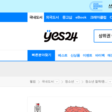
국내도서
외국도서
중고샵
eBook
크레마클럽
C
빠른분야찾기
베스트
신상품
이벤트
바이백
매
웰컴
국내도서
청소년
청소년 철학/종...