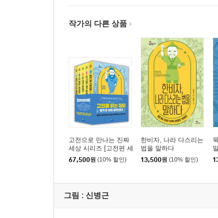
작가의 다른 상품
고전으로 만나는 진짜
한비자, 나라 다스리는
묵
세상 시리즈 [고전편 세
법을 말하다
트]
67,500
원
(10% 할인)
13,500
원
(10% 할인)
1
그림 :
신병근