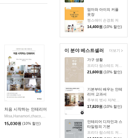
엄마와 아이의 커플
옷장
쩡스애미 손경희 저
14,400
원
(10% 할인)
이 분야 베스트셀러
더보기
가구 생활
프리다 람스테드 저/김난령 역
21,600
원
(10% 할인)
기본부터 배우는 인테
리어 교과서
주부의 벗사 저/박승희 역
17,820
원
(10% 할인)
처음 시작하는 인테리어
Misa,Hanamori,chaco,Nana 저/박승희 역
즐거운상상
|
인테리어 디자인과 스
15,030
원
(10% 할인)
타일링의 기본
프리다 람스테드 저/이유진 역