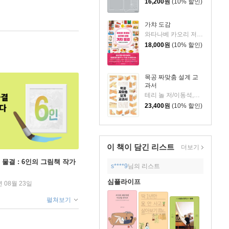
16,200
원
(10% 할인)
가챠 도감
와타나베 카오리 저/이예진 역
18,000
원
(10% 할인)
목공 짜맞춤 설계 교
과서
테리 놀 저/이동석,정철태 감수/이은경 역
23,400
원
(10% 할인)
이 책이 담긴
리스트
더보기
 물결 : 6인의 그림책 작가
s****9
님의 리스트
심플라이프
년 08월 23일
펼쳐보기