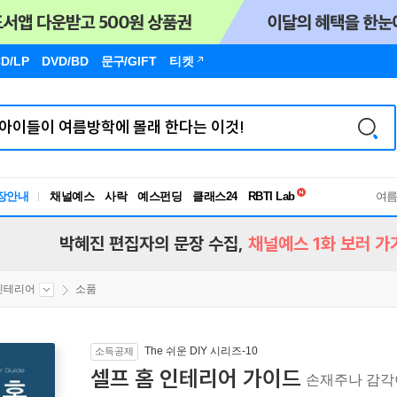
D/LP
DVD/BD
문구
/GIFT
티켓
독서유형검사
장안내
채널예스
사락
예스펀딩
클래스24
RBTI Lab
여
독서유형검사
박혜진 편집자의 문장 수집,
채널예스 1화 보러 가
인테리어
소품
The 쉬운 DIY 시리즈-10
소득공제
셀프 홈 인테리어 가이드
손재주나 감각이