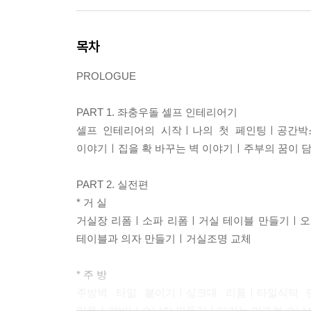
목차
PROLOGUE
PART 1. 좌충우돌 셀프 인테리어기
셀프 인테리어의 시작ㅣ나의 첫 페인팅ㅣ공간박스
이야기ㅣ집을 확 바꾸는 벽 이야기ㅣ주부의 꿈이 담
PART 2. 실전편
* 거 실
거실장 리폼ㅣ소파 리폼ㅣ거실 테이블 만들기ㅣ오
테이블과 의자 만들기ㅣ거실조명 교체
* 주 방
주방벽 타일 붙이기ㅣ싱크대 리폼ㅣ타일식탁 
리폼ㅣ캐비닛 수납장 만들기ㅣ다기능 머그컵 수납