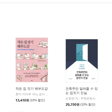
작은 집 짓기 해부도감
건축주만 알려줄 수 있
는 집짓기 진실
누스
혼마 이타루 저/노경아 역
더숲
|
손창완 저
주택문화사
|
13,410
원
(10% 할인)
20,700
원
(10% 할인)