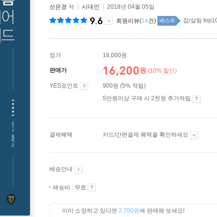
선은경
저
시대인
2018년 04월 05일
9.6
집/살림 top1
회원리뷰(
14
건)
베스트
정가
18,000원
16,200
원
판매가
(10% 할인)
YES포인트
900원 (5% 적립)
5만원이상 구매 시 2천원 추가적립
결제혜택
카드/간편결제 혜택을 확인하세요
배송안내
배송비 : 무료
이미 소장하고 있다면
2,700원
에 판매해 보세요!