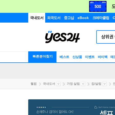
국내도서
외국도서
중고샵
eBook
크레마클럽
C
빠른분야찾기
베스트
신상품
이벤트
바이백
매
웰컴
국내도서
가정 살림
집/살림