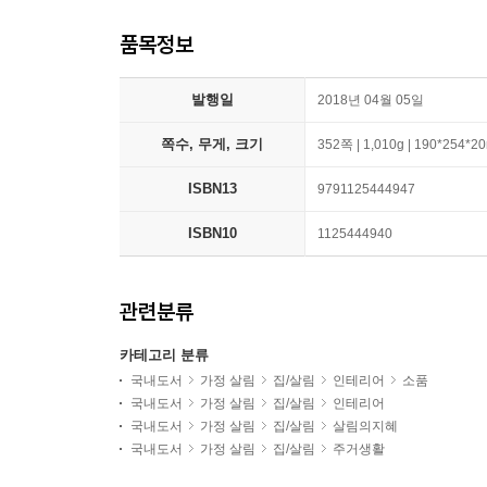
품목정보
발행일
2018년 04월 05일
쪽수, 무게, 크기
352쪽 | 1,010g | 190*254*
ISBN13
9791125444947
ISBN10
1125444940
관련분류
카테고리 분류
국내도서
가정 살림
집/살림
인테리어
소품
국내도서
가정 살림
집/살림
인테리어
국내도서
가정 살림
집/살림
살림의지혜
국내도서
가정 살림
집/살림
주거생활