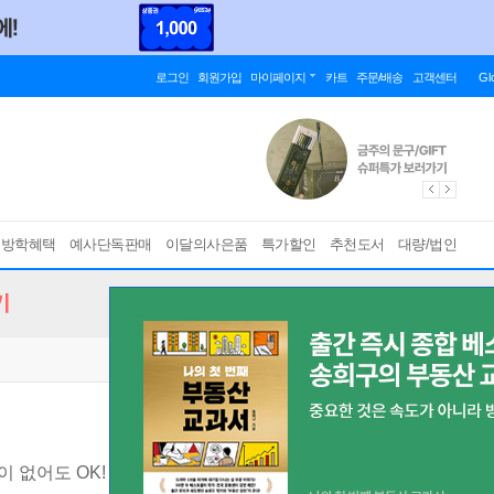
로그인
회원가입
마이페이지
카트
주문/배송
고객센터
Gl
름방학혜택
예사단독판매
이달의사은품
특가할인
추천도서
대량/법인
기
 없어도 OK!
[ 개정판 ]