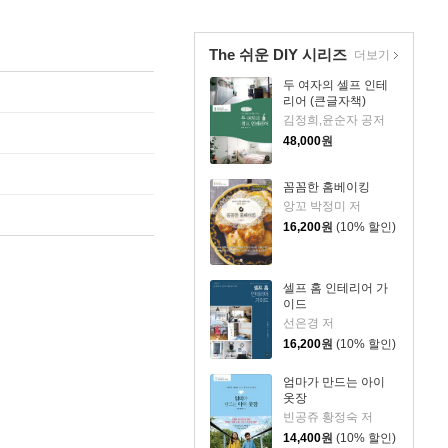
The 쉬운 DIY 시리즈
더보기
두 여자의 셀프 인테
리어 (큰글자책)
김정희,윤순자 공저
48,000
원
꼼꼼한 홈베이킹
앙꼬 박정미 저
16,200
원
(10% 할인)
셀프 홈 인테리어 가
이드
선은경 저
16,200
원
(10% 할인)
엄마가 만드는 아이
옷장
빈공쥬 황정숙 저
14,400
원
(10% 할인)