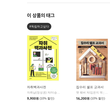
이 상품의 태그
#독립하고싶다
자취백과사전
집수리 셀프 교과서
자취남(정성권) 저/이승주 감수
21세기북스
맷 웨버 저/김은지 역
보
|
|
9,900
원
(10% 할인)
16,200
원
(10% 할인)