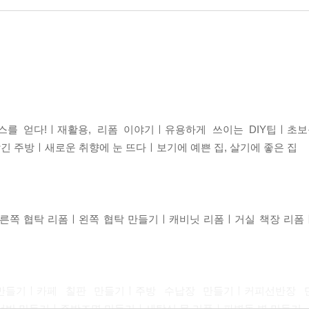
를 얻다!ㅣ재활용, 리폼 이야기ㅣ유용하게 쓰이는 DIY팁ㅣ초보
긴 주방ㅣ새로운 취향에 눈 뜨다ㅣ보기에 예쁜 집, 살기에 좋은 집
른쪽 협탁 리폼ㅣ왼쪽 협탁 만들기ㅣ캐비닛 리폼ㅣ거실 책장 리폼
만들기ㅣ카페 칠판 만들기ㅣ주방 수납장 만들기ㅣ커피선반장 
선반 만들기ㅣ주방조명 만들기ㅣ세탁실 문 리폼ㅣ파벽돌 벽 만들기