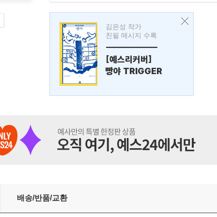
김은성 작가
친필 메시지 수록
---------------
[예스리커버]
빵야 TRIGGER
배송/반품/교환