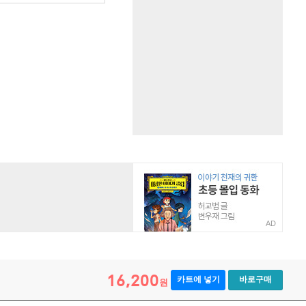
AD
16,200
카트에 넣기
바로구매
원