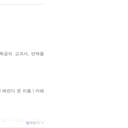
목공의 교과서, 반제품
ㅣ베란다 문 리폼ㅣ카페
만들기ㅣ냉장고 시트지
펼쳐보기