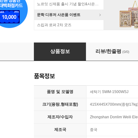
노르잇 신제품 출시 기념 할인&사은품 증정!
문학 디퓨저 사은품 이벤트
스킵과 로퍼 2차 굿즈
신일 미니 살균 세탁기 3kg SWM-1500WSJ
상품정보
리뷰/한줄평
(0/0)
품목정보
품명 및 모델명
세탁기 SWM-1500WSJ
크기(용량,형태포함)
415X445X700mm(중량17kg
제조자/수입자
Zhongshan Donlim Weili Ele
제조국
중국