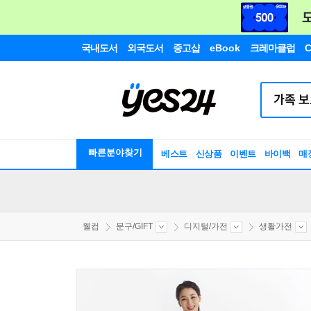
국내도서
외국도서
중고샵
eBook
크레마클럽
C
빠른분야찾기
베스트
신상품
이벤트
바이백
매
웰컴
문구/GIFT
디지털/가전
생활가전