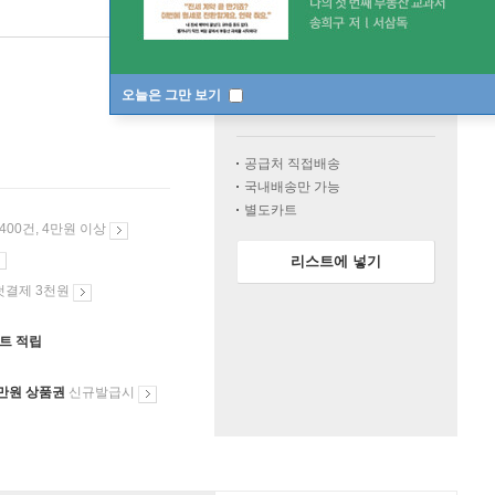
일시품절
한정판매
오늘은 그만 보기
수량
공급처 직접배송
국내배송만 가능
별도카트
 400건, 4만원 이상
리스트에 넣기
첫결제 3천원
인트 적립
만원 상품권
신규발급시