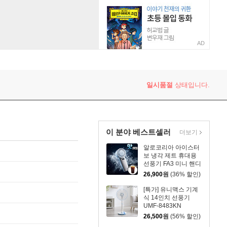
AD
일시품절
상태입니다.
이 분야 베스트셀러
더보기
알로코리아 아이스터
보 냉각 제트 휴대용
선풍기 FA3 미니 핸디
손풍기 손선풍기
26,900
원
(36% 할인)
[특가] 유니맥스 기계
식 14인치 선풍기
UMF-8483KN
26,500
원
(56% 할인)