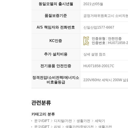
동일모델의 출시년월
2021년/05월
품질보증기준
공정거래위원회고시 소비자분
A/S 책임자와 전화번호
신일산업1577-6667
인증유형 : 안전인증
KC인증
인증번호 :
HU071858-
추가 설치비용
상세 설명 참조
전기용품 안전인증
HU071858-20017C
정격전압/소비전력/에너지소
220V/60Hz 세탁시 200W 삶
비효율등급
관련분류
카테고리 분류
문구/GIFT
디지털/가전
생활가전
세탁기
문구/GIFT
리빙
생활가전/주방가전
생활가전