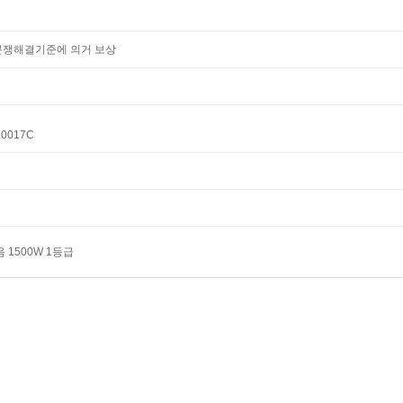
쟁해결기준에 의거 보상
20017C
음 1500W 1등급