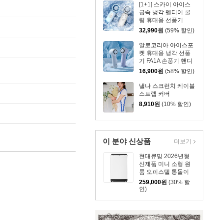
[1+1] 스카이 아이스
급속 냉각 펠티어 쿨
링 휴대용 선풍기
32,990
원
(59% 할인)
알로코리아 아이스포
켓 휴대용 냉각 선풍
기 FA1A 손풍기 핸디
16,900
원
(58% 할인)
낼나 스크런치 케이블
스트랩 커버
8,910
원
(10% 할인)
이 분야 신상품
더보기
현대큐밍 2026년형
신제품 미니 소형 원
룸 오피스텔 통돌이
세탁기 7kg
259,000
원
(30% 할
인)