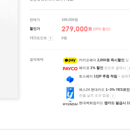
판매가
348,000원
279,000
원
할인가
(20% 할인)
YES포인트
0원
결제혜택
카카오페이
2,000원 즉시할인
일
페이코
1% 할인
포인트 결제시
토스페이
1만P 추첨 적립
+ 생애
예스24 현대카드
1~3% YES포
전월 실적 조건 없음
현대백화점카드
앱카드 발급시 1