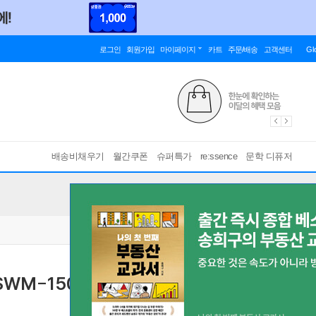
로그인
회원가입
마이페이지
카트
주문/배송
고객센터
Gl
배송비채우기
월간쿠폰
슈퍼특가
re:ssence
문학 디퓨저
SWM-1500WSJ