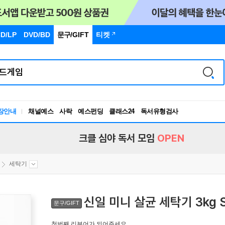
D/LP
DVD/BD
문구
/GIFT
티켓
장안내
채널예스
사락
예스펀딩
클래스24
독서유형검사
RBTI Lab
독서유형검사
크클 심야 독서 모임
OPEN
세탁기
신일 미니 살균 세탁기 3kg 
문구/GIFT
첫번째 리뷰어가 되어주세요.