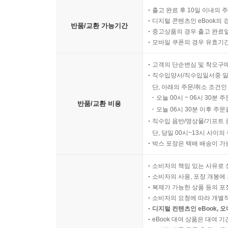
출고 완료 후 10일 이내의 
디지털 콘텐츠인 eBook의 
반품/교환 가능기간
중고상품의 경우 출고 완료일
모바일 쿠폰의 경우 유효기간(
고객의 단순변심 및 착오구
직수입양서/직수입일서중 일
단, 아래의 주문/취소 조건인
오늘 00시 ~ 06시 30분 
반품/교환 비용
오늘 06시 30분 이후 주문
직수입 음반/영상물/기프트 
단, 당일 00시~13시 사이
박스 포장은 택배 배송이 가
소비자의 책임 있는 사유로 
소비자의 사용, 포장 개봉에 
복제가 가능한 상품 등의 포장을 
소비자의 요청에 따라 개별
디지털 컨텐츠인 eBook, 
eBook 대여 상품은 대여 기