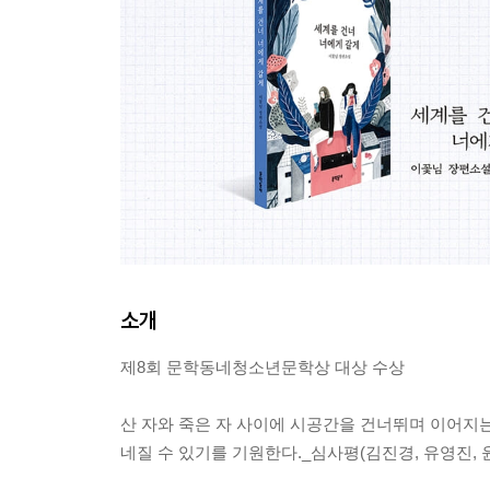
소개
제8회 문학동네청소년문학상 대상 수상
산 자와 죽은 자 사이에 시공간을 건너뛰며 이어지는
네질 수 있기를 기원한다._심사평(김진경, 유영진, 