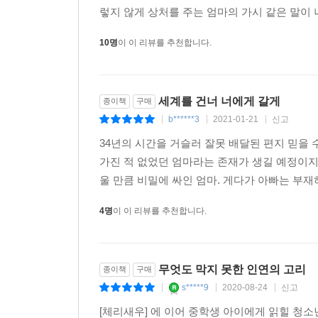
언니. 요즘은 어쩐지 자꾸만 이상한 생각이 들어.
렇지 않게 상처를 주는 엄마의 가시 같은 말이 나
자꾸만 불안해져.
10명
이 이 리뷰를 추천합니다.
이번에 온 편지는 지우개로 박박 지워 놓은 것처럼 
언니가 사는 세계와 내가 사는 세계는 점점 더 가까
세계를 건너 너에게 갈게
종이책
구매
b******3
2021-01-21
신고
|
|
|
언니 아직 거기 있는 거지?
34년의 시간을 거슬러 잘못 배달된 편지 믿을 
가진 적 없었던 엄마라는 존재가 생길 예정이지
_ 2017년 은유의 편지 중에서
울 만큼 비밀에 싸인 엄마. 게다가 아빠는 부재하
4명
이 이 리뷰를 추천합니다.
두 사람이 살아가는 시간의 속도가 다르지 않다면 
아이의 고민을 같이 듣게 된다. 또 한편으로 독자
무엇도 막지 못한 인연의 고리
종이책
구매
비밀까지도. 시간의 흐름이 다르지 않았다면 이 
s*****9
2020-08-24
신고
|
|
|
우리는 이야기의 아름다움에 고개를 끄떡이게 된다.
[체리새우] 에 이어 중학생 아이에게 읽힐 청