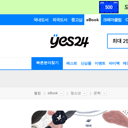
국내도서
외국도서
중고샵
eBook
크레마클럽
C
빠른분야찾기
베스트
신상품
이벤트
바이백
매
웰컴
eBook
청소년
문학