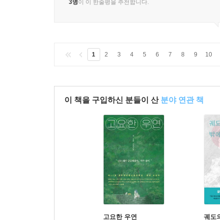
3명
이 이 한줄평을 추천합니다.
1
2
3
4
5
6
7
8
9
10
이 책을 구입하신 분들이 산
분야 연관 책
고요한 우연
궤도의