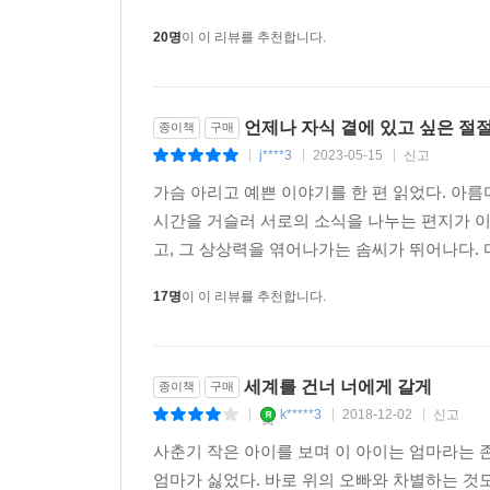
실패를 거듭하던 중 과거의 은유는 뜻밖의 장소에서
20명
이 이 리뷰를 추천합니다.
연결하는 또 다른 끈을 만나게 된 것이다. 여기서
언제나 자식 곁에 있고 싶은 절
종이책
구매
j****3
2023-05-15
신고
|
|
|
이제야 알겠어.
가슴 아리고 예쁜 이야기를 한 편 읽었다. 아
그 먼 시간을 건너 네 편지가 나한테 도착한 이유를.
시간을 거슬러 서로의 소식을 나누는 편지가 이
고, 그 상상력을 엮어나가는 솜씨가 뛰어나다. 
‘초딩’으로 시작됐던 호칭이 너, 언니, 이모 등으로
17명
이 이 리뷰를 추천합니다.
가까이 서로의 존재를 느끼며, 그 모든 호칭을 초
안부인사를 전하며, 짝사랑 실패담이나 미래의 꿈을
태어난 해까지 계속된다. 그리고 마지막에 이르러 
세계를 건너 너에게 갈게
독자들은 두 은유의 편지가 먼 시간을 건너 서로에게
종이책
구매
k*****3
2018-12-02
신고
|
|
|
사춘기 작은 아이를 보며 이 아이는 엄마라는 
엄마가 싫었다. 바로 위의 오빠와 차별하는 것도