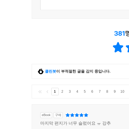
깨달았다. 시간과 공간을 넘나드는 이야기는 소설
영원히 잃어버린 사람들을 위로해 주는, 소중한 
것이다._유영진(아동청소년문학평론가)
381
이 소설은 매력 있다. 계속 읽게 만드는 것. 감동을
(소설가)
클린봇
이 부적절한 글을 감지 중입니다.
1
2
3
4
5
6
7
8
9
10
eBook
구매
마지막 편지가 너무 슬펐어요 ㅠ 강추