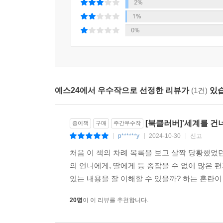
그렇게 짜증 나게 완벽한 언니를 둔다는 건 상상도 
2%
ㅋㅋ_2016년 은유의 편지 중에서
1%
0%
정말 너희 아빠가 엄마에 대해 아무것도 알려 주지 않
편지 중에서
예스24에서 우수작으로 선정한 리뷰가
(1건)
있습
[북클러버]'세계를 건너
종이책
구매
주간우수작
우리가 편지를 주고받게 된 건 결코 우연이 아니야.
p******y
2024-10-30
신고
|
|
|
처음 이 책의 차례 목록을 보고 살짝 당황했었던
난 엄마의 비밀을 풀고, 넌 인생을 바꾸고.
의 언니에게, 딸에게 등 종잡을 수 없이 많은 
있는 내용을 잘 이해할 수 있을까? 하는 혼란이
둘은 각자가 서 있는 시간을 이용해 서로의 고민을
만한 미래의 일을 알려 주고, 과거의 은유는 현재의 
20명
이 이 리뷰를 추천합니다.