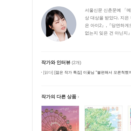
32. 행복해하고 있을 언니에게
서울신문 신춘문예 「메
33. 은유에게
상 대상을 받았다. 지
34. 우리 귀염둥이 은유에게
은 아이2』,『당연하게도
35. 이모 아닌 언니에게
없는지 잊은 건 아닌지』
36. 여전히 내 동생인 은유에게
37. 여전히 궁금해하고 있을 언니에게
38. 미래의 동생에게
39. 언니에게
작가와 인터뷰
(2개)
40. 딸에게
[읽다]
[젊은 작가 특집] 이꽃님 "불편해서 모른척했지만 
41. 보내지 못한 편지_은유에게
작가의 편지
작가의 다른 상품