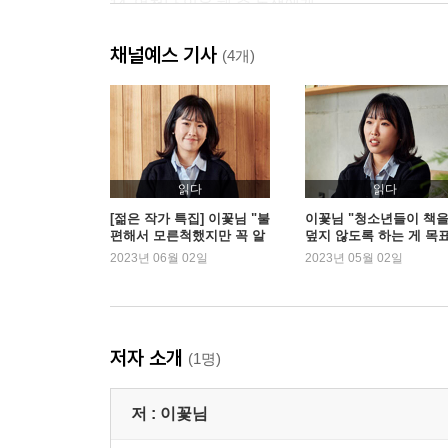
14. 엄청난 일을 해 줄 동생에게
15. 과거의 너에게
채널예스 기사
16. 은유에게
(4개)
17. 과거에게
18. 미래의 은유에게
19. 이름 똑같은 "언니"에게
20. 고통과 시련을 준 은유에게
21. 정말정말 미안한 언니에게
읽다
읽다
22. 굳게 믿는 동생에게
[젊은 작가 특집] 이꽃님 "불
이꽃님 "청소년들이 책
편해서 모른척했지만 꼭 알
덮지 않도록 하는 게 목
23. 즐거운 하루를 보내고 있을 언니에게
아야 하는 이야기"
요"
2023년 06월 02일
2023년 05월 02일
24. 미래의 동생에게
25. 고마운 언니에게
26. 잘하고 있는 동생에게
27. 과거의 언니에게
저자 소개
(1명)
28. 불쌍한 동생에게
29. 일백 퍼센트 믿는 언니에게
저 :
이꽃님
30. 날 걱정해 주는 고마운 동생에게
31. 또 미래 동생에게