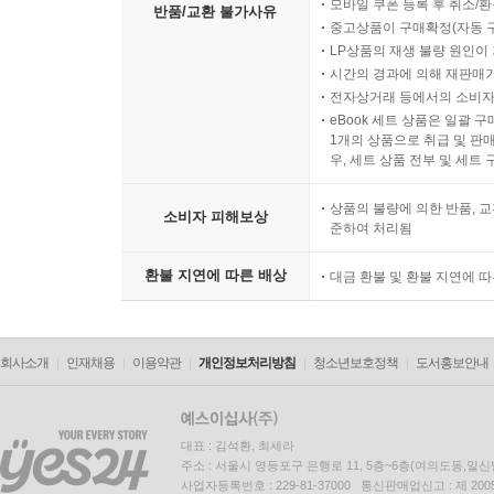
모바일 쿠폰 등록 후 취소/환
반품/교환 불가사유
중고상품이 구매확정(자동 
LP상품의 재생 불량 원인이 기
시간의 경과에 의해 재판매가
전자상거래 등에서의 소비자
eBook 세트 상품은 일괄 
1개의 상품으로 취급 및 판매
우, 세트 상품 전부 및 세트
상품의 불량에 의한 반품, 교
소비자 피해보상
준하여 처리됨
환불 지연에 따른 배상
대금 환불 및 환불 지연에 
회사소개
인재채용
이용약관
개인정보처리방침
청소년보호정책
도서홍보안내
대표 : 김석환, 최세라
주소 : 서울시 영등포구 은행로 11, 5층~6층(여의도동,일신
사업자등록번호 : 229-81-37000 통신판매업신고 : 제 200