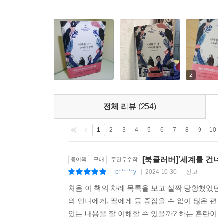
나는 과거 속 너희 부모님을 찾아서 너희 엄마의 
준다든지, 드래곤볼이 어디에 떨어져 있는지 알려 준
뭐, 그게 어렵다면 그냥 편하게 학력고사 시험문제를
2
(…)
전체 리뷰
(254)
내가 너희 엄마 찾아 줄게.
1
2
3
4
5
6
7
8
9
10
찾아서 너희 엄마가 어떤 사람이었는지, 어떻게 돌아
[북클러버]'세계를 건너
종이책
구매
주간우수작
_1990년 은유의 편지 중에서
p******y
2024-10-30
신고
|
|
|
처음 이 책의 차례 목록을 보고 살짝 당황했었던
의 언니에게, 딸에게 등 종잡을 수 없이 많은 
있는 내용을 잘 이해할 수 있을까? 하는 혼란이
현재의 은유가 제공하는 정보를 바탕으로, 과거에 