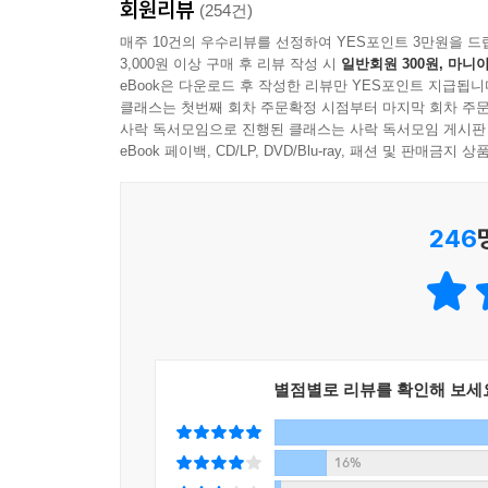
회원리뷰
평을 받았다.
(254건)
매주 10건의 우수리뷰를 선정하여 YES포인트 3만원을 드
3,000원 이상 구매 후 리뷰 작성 시
일반회원 300원, 마니아
eBook은 다운로드 후 작성한 리뷰만 YES포인트 지급됩니
클래스는 첫번째 회차 주문확정 시점부터 마지막 회차 주문
34년의 시간을 거슬러 잘못 배달된 편지
사락 독서모임으로 진행된 클래스는 사락 독서모임 게시판
eBook 페이백, CD/LP, DVD/Blu-ray, 패션 및 판매금
믿을 수 없는 기적의 시작
246
2016년, 아빠의 재혼을 앞두고 은유는 마음이 어
대해선 아무것도 모른다. 세상에 존재했는지조차 의
여자’의 존재는 껄끄럽다. 그런 은유에게 아빠는 1
거슬러 1982년에 사는 또 다른 은유에게 도착
장난으로 답장을 보내고 있다고 오해한 현재의 은유.
터놓는 사이로 발전한다.
별점별로 리뷰를 확인해 보세
16%