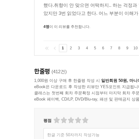
했다.취향이 안 맞으면 어떡하지.. 하는 걱정과
았지만 3번 읽었다고 한다. 어느 부분이 이해가
4명
이 이 리뷰를 추천합니다.
? 심사평
1
2
3
4
5
6
7
8
9
10
문학은 무엇을 이야기하는가보다 그것을 어떻게 드
생명을 얻을 수도 있다. 사실 가장 흔한 주제에
한줄평
(412건)
갈게』는 이 어려운 일에 성공한 작품이다._김진경(
1,000원 이상 구매 후 한줄평 작성 시
일반회원 50원, 마니
eBook은 다운로드 후 작성한 리뷰만 YES포인트 지급됩니
클래스는 첫번째 회차 주문확정 시점부터 마지막 회차 주문
은유가 과거 은유를 통해 엄마를 찾는 과정은 치
eBook 페이백, CD/LP, DVD/Blu-ray, 패션 및 판매금
잊는 일이 아니라 맘껏 그리워하고, 아파하고, 슬퍼
작품이 아프고 고단한 요즘 청소년들의 마음도 따뜻
평점
한글 기준 50자까지 작성가능
본심 바로 전날 이 원고를 다시 읽었다. 두 번째 읽