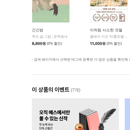
긴긴밤
이처럼 사소한 것들
루리 글,그림
문학동네
클레어 키건 저/홍한별 역
|
|
8,800
원
(0% 할인)
11,000
원
(0% 할인)
검색 페이지에서 선택된 태그에 등록된 더 많은 상품을 확인해 
이 상품의 이벤트
(7개)