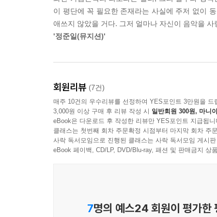
《청춘의 사운드》에서 다뤄지는 음악인들이다. 검정
이 평단에 꼭 필요한 존재라는 사실에 주저 없이 동
메이저 전반에 걸친 30여 팀의 앨범·곡들을 소개하
애쓰지 않았을 거다. 그저 얼마나 자신이 음악을 사
현재의 한국 대중음악에 대한 이해를 확장시킬 수
'정준일(뮤지션)'
무엇인지에 대해서도 생각해보게 될 것이다. 그리
청춘과 음악에 대한 기억을 다시금 되살려볼 수도 
회원리뷰
(7건)
매주 10건의 우수리뷰를 선정하여 YES포인트 3만원을 드
3,000원 이상 구매 후 리뷰 작성 시
일반회원 300원, 마니아
eBook은 다운로드 후 작성한 리뷰만 YES포인트 지급됩니
클래스는 첫번째 회차 주문확정 시점부터 마지막 회차 주문
사락 독서모임으로 진행된 클래스는 사락 독서모임 게시판
eBook 페이백, CD/LP, DVD/Blu-ray, 패션 및 판매금
7
명의 예스24 회원이 평가한