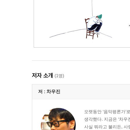
저자 소개
(1명)
저 :
차우진
오랫동안 ‘음악평론가’로
생각했다. 지금은 ‘차우
사실 뭐라고 불리든, 사