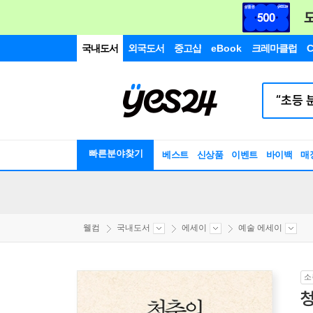
국내도서
외국도서
중고샵
eBook
크레마클럽
C
빠른분야찾기
베스트
신상품
이벤트
바이백
매
웰컴
국내도서
에세이
예술 에세이
소