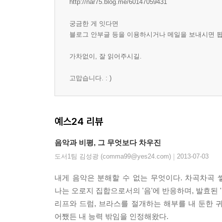
http://nar75.blog.me/60147059431
궁금한 게 잇다면
블로그 안부글 등을 이용하시거나 메일을 보내시면 됩
가차없이, 잘 읽어주시길.
고맙습니다. : )
예스24 리뷰
음악과 비평, 그 무엇보다 차우진
|
도서1팀 김성광 (comma99@yes24.com)
2013-07-03
내게 음악은 분해할 수 없는 무엇이다. 차곡차곡 
나는 오로지 집합으로서의 '음'에 반응하며, 발효된 
리프와 드럼, 브라스를 절개하는 해부를 내 둔한 
어쨌든 내 능력 밖임을 인정해왔다.