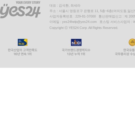
대표 : 김석환, 최세라
주소 : 서울시 영등포구 은행로 11, 5층~6층(여의도동,일신
사업자등록번호 : 229-81-37000 통신판매업신고 : 제 200
이메일 : yes24help@yes24.com 호스팅 서비스사업자 :
Copyright ⓒ YES24 Corp. All Rights Reserved.