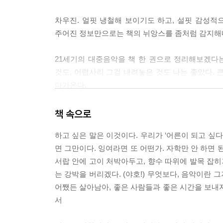
차우진. 얼핏 냉철해 보이기도 하고, 설핏 감성적
주어진 정보만으로는 책의 뉘앙스를 좀처럼 감지해내지
21세기의 대중음악을 책 한 권으로 정리해보겠다
것도, 어렵사리 그걸 내려놓은 것도 나는 좋았다. 
다가온다.
청춘. 그때는 그렇게 멀어 보이던 서른이 되어도 
책 속으로
뿐이다. 결국 우리는 항상 성장과 상실, 그 어디
하고 싶은 말은 이것이다. 우리가 ‘어른이 되고 싶다
질문을 품고 그는 브로콜리 너마저에서 시작해 가을
면 그만이다. 잉여라면 또 어떤가. 자학만 안 하면
그 사이에 듬성듬성 놓인 차우진의 생각들이 참 좋았
서랍 안에 고이 처박아두고, 향수 따위에 발목 잡히
는 강박을 버리겠다. (야호!) 무엇보다, 음악이란 
80년대의 런던보이즈의 정서에 맞닿은 샤이니의 《
어쨌든 살아남아, 좋은 사람들과 좋은 시간을 보내자.
얘기하면서는 노스탤지어에 대한 생각을 털어놓는다
서
얘기한다. 소개하는 음반이나 곡과의 연관은 밀접
단단해보였다.