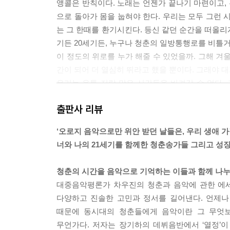
앵콜은 반칙이다. 노래는 언젠가 끝나기 마련이고, 
으로 돌아가 몸을 눕혀야 한다. 우리는 모두 그런 시
는 그 한때를 환기시킨다. 등신 같던 순간을 떠올리게
기든 20세기든, 누구나 청춘의 일방통행로를 비틀
그러니까 이런 것이다. 특정 음악이나 음악가가 
이 정도의 위로를 누가 해줄 수 있었을까. 그해 겨울
신화적인 위치에 놓고싶어 한다. 21세기의 비평
간이 되어 더 열심히 뛰라고 했을 뿐이다. 그래야 
펫샵보이즈기도 하고 런던보이즈기도 하고 김완선이
우리는 온통 지랄 맞은 시간들을 비켜갈 수 없다. 
자의적이고 경험적이다. 그래서 대표적인 언어보다는 
「‘우리는 모두 그렇게 어른이 된다: 브로콜리 너
몸에 새겨진 시대의 감수성, 샤이니 《JoJo》
출판사 리뷰
사실, 청춘은 애당초 그런 시간이다. 오랜 경제 불
가진 게 많은 사람일수록 자신이 무언가 많은 걸 
‘오로지 음악으로만 위안 받던 날들은, 우리 생애 가
다. 하고 싶은 건 많은데 이것저것 도와주는 게 없으
것이다. 가령 도시 사람들은 고향 같은 걸 잃어
너와 나의 21세기를 함께한 청춘송가들 그리고 성장
회생활도 통장 잔고도 뭐 하나 제대로 된 게 없는데 
생각한다.... 사실 시골이든 아날로그든 그 속의
은 게 있기나 한지 아무것도 모른 채 졸업장 하나
향수에 빠진 우리들이 더 인간적으로, 더 비판적으로, 혹
청춘의 시간을 음악으로 기억하는 이들과 함께 나
가 섬뜩해지는 건 바로 그때다. 《싸구려 커피》는 
대중음악평론가 차우진의 청춘과 음악에 관한 에세
가 떨어지는 장판’을 딛고 싸구려 커피를 마시는 자를 
비평가는 사적인 취향을 최대한 숨기고 뭐든지 객관
다양하고 진솔한 고민과 정서를 길어낸다. 언제나
공적이든 취향 그 자체가 아니라 그게 형성된 맥
때문에 동시대의 청춘들에게 음악이란 그 무엇보
연애가 망해도, 취직이 안 되고 미래가 막막해도 어
자기고백이어야 하지 않겠는가. --- 한계를 인정할 것,
무언가다. 저자는 장기하의 데뷔음반에서 ‘열정’이
연한 채 애쓰느니 아무것도 하지 않는 게 더 유용할