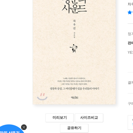
차
정
판
Y
결
구
미리보기
사이즈비교
공유하기