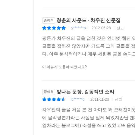
청춘의 사운드 - 차우진 산문집
종이책
y*******o
2012-05-28
신고
|
|
|
평론가 차우진의 글을 접한 것은 인터넷 웹진 웨이브(
글들을 접하진 않았지만 되도록 그의 글들을 접
다. 아주 분석적이거나,매우 세련된 글을 쓴다고
이 리뷰가 도움이 되었나요?
빛나는 문장, 감동적인 소리
종이책
b******d
2011-11-23
신고
|
|
|
차우진의 글을 처음 본 건 아마도 꽤 오래전이
에 음악평론가라는 사실을 알게 되었지만난 왠
열차라는 블로그에) 소설을 쓰고 있었고또 음악