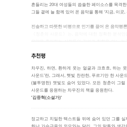
흔들리는 20대 여성들의 씁쓸한 페이소스를 목격한다
원하는 것이 남들과 다를 뿐이므로. 그러니 비슷한 
그들 곁에 늘 함께 있어 온 음악을 통해 ‘지금, 이곳,
걷어내보자”고 말하는 《청춘만만세》는 차라리 선동일 것
그리고 무엇보다도.
진솔하고 따뜻한 비평으로 인기를 끌어 온 음악평
언젠가 우리 모두 나이를 먹고, 나는 늙고 당신은 
비평가 역시 답을 알 수 없는 존재라는 것. 좋고
《청춘의 사운드》는, 음악에 대한 정확한 분석만큼
공기 나쁜 지하 클럽에서 어그러지는 기타 연주를 집
확신에 주저하는 사람이 나는 좋다. 또한 오늘날
음악을 좋아하는 사람들의 감성과 취향을 어느 누
외 배송도 마다하지 않던 때가 있었음을, 인터넷의 
밥벌이란 명목으로 자신이 하는 일에 대해 냉철하게 
위치한” 이 책을 펴내면서, 음악 관련지를 비롯
좋겠다. 나도 이 책을 쓰면서, 그게 비록 잠시일지
추천평
깨달았다. 이 시대의 청춘들에게 ‘어른 되기’에의
리를 잠시나마 나란히 앉히고서 이야기하도록 만들어
완성되지 않는 성장과, 지워버릴 수 없는 상실사
어디에서 기인하는지 고민했다. 그리고 그 밑에는 2
겠다. 대체로 불안과 좌절이 매복하고 있겠지만, 그
카르페 디엠류의 얘기는 결국 오늘을 즐길 여유가
차우진, 하면, 환하게 웃는 얼굴과 크흐흐, 하는 
것을 발견했다. 이러한 양상은 역시 21세기적, 즉
이상을 살아갈 것 같은 느낌이 든다. 그의 글에 담
사운드’란, 그래서, 햇빛 찬란한, 푸르기만 한 사운
불안하게 서 있는 청춘들의 초상을 그려냈고, 그러
--- 「에필로그」 중에서
만난 첫 책으로 내게 기억될 것이다.
(불투명한) 잿빛도 숨어 있었다. 모든 청춘이 그
태도의 결과다.
사운드를 응원하는 차우진의 책을 응원한다.
'김중혁(소설가)'
21세기 한국의 대중음악을 풍성하게 만들어준 청
브로콜리 너마저 · 장기하 · 옥상달빛 · 불나방 스타 쏘
샤이니 · UV · 시와 · 황보령 · 달빛요정역전만루홈런
정교하고 치밀한 텍스트들 뒤에 숨어 있던 그를 실제
· 백현진 · 사비나 앤 드론즈 · 10cm · f(x) · 흐른……
화난 가슴근육의 외모와는 달리, 그의 말투와 생각은