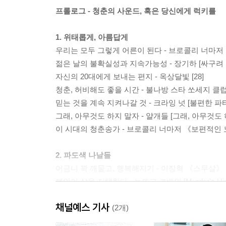
프롤로그 - 청춘의 사운드, 혹은 당신에게 럭키를
1. 위태롭게, 아름답게
우리는 모두 그렇게 어른이 된다 - 브로콜리 너마
젊은 날의 불확실성과 지속가능성 - 장기하 [싸구려 
자신의 20대에게 보내는 편지 - 옥상달빛 [28]
청춘, 허비해도 좋을 시간 - 불나방 스타 쏘세지 
믿는 것을 계속 지켜나갈 것 - 크라잉 넛 [불편한 파
그래, 아무것도 하지 말자 - 얄개들 [그래, 아무것도 
이 시대의 청춘송가 - 브로콜리 너마저 《보편적인
2. 파도색 나날들
어금니 꽉 깨물고, 행복해지기 - 이장혁 《스무살》
불안이 삶을 지탱한다 - 눈뜨고 코베인 [Murder's Hig
나를 뚫고 지나간 차가운 서정 - 미선이 [Drifting]
채널예스 기사
몸에 새겨진 시대의 감수성 - 샤이니 《JoJo》
(2개)
노스탤지어, 어쩌면 그것은 농담 - UV [집행유예]