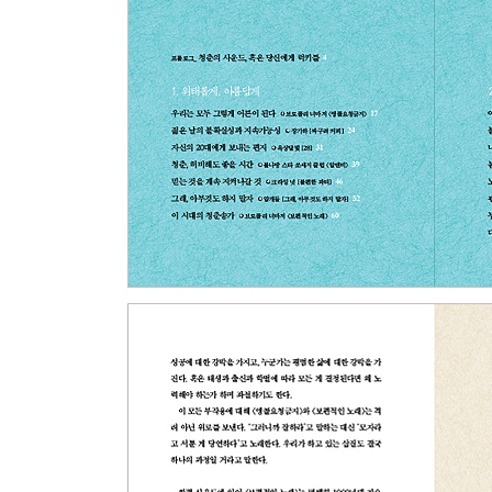
귀여운 남자의 탄생 - 10cm 《오늘밤은 어둠이 
저기와 여기, 말의 거리 - f(x) [Nu 예삐오]
그녀만의 것이 아닌 그녀의 목소리 - 가을방학 [가을
비겁하지 않게 산다는 것 - 흐른 [흐른]
에필로그_그럼에도 불구하고 다시, 이를 악물고
비평가의 語_내 거대하고 사랑스런 물음표에 관하
*앨범은 [], 노래는《》로 표기.