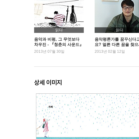
괜찮아, 모든 건 다 변하니까 - 시와 [시와,] 외
무얼 해도 슬펐던 시절의 풍경 - 황보령 [Shine In The
다른 속도로 살아가기 - 달빛요정역전만루홈런 [Infield
읽다
읽다
3. 꽃을 문 토끼들의 초상
음악과 비평, 그 무엇보다
음악평론가를 꿈꾸신다
차우진 - 『청춘의 사운드』
요? 얼른 다른 꿈을 찾
우리는 어쩌면 고아들처럼 - 에피톤 프로젝트 [유실
요 - 차우진
2013년 07월 30일
2013년 02월 12일
적을 만들자, 사랑을 키우듯 - 검정치마 [Don't You Worry
어른이 부르는 구식의 사랑 노래 - 양양 《오 사랑
하여, 어떻게 먹고살 것인가 - 하헌진 《카드빚 블
당연하게 여기던 것들의 멱살을 잡고 - 노라조 《
상세 이미지
나는 너와 어째서 다른가 - 칵스 [Access Ok]
한계를 인정할 것, 부끄럽고 힘들어도 - 브라운 아이드 
4. 너와 나의 21세기
시속 140 km와 어른 되기 - 메이트 [Play OST]
잔뜩 어깨를 움츠린 수컷의 고백 - 백현진 [반성의 시
어둠 속에서, 매혹당한 채로 - 사비나 앤 드론즈 [Gay