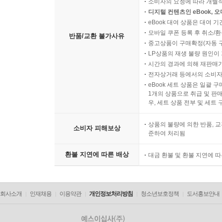
소비자의 요청에 따라 개별
디지털 컨텐츠인 eBook, 
eBook 대여 상품은 대여 기
모바일 쿠폰 등록 후 취소/환
반품/교환 불가사유
중고상품이 구매확정(자동 
LP상품의 재생 불량 원인이 기
시간의 경과에 의해 재판매가
전자상거래 등에서의 소비자
eBook 세트 상품은 일괄 
1개의 상품으로 취급 및 판매
우, 세트 상품 전부 및 세트
상품의 불량에 의한 반품, 교
소비자 피해보상
준하여 처리됨
환불 지연에 따른 배상
대금 환불 및 환불 지연에 
회사소개
인재채용
이용약관
개인정보처리방침
청소년보호정책
도서홍보안내