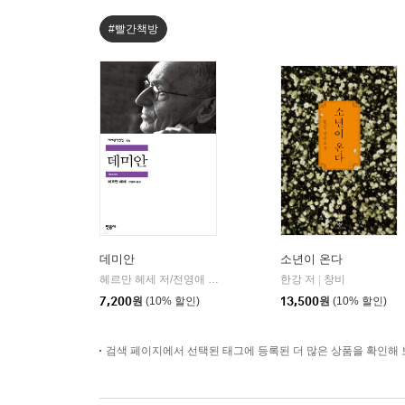
#빨간책방
데미안
소년이 온다
헤르만 헤세 저/전영애 역
민음사
한강 저
창비
|
|
7,200
원
(10% 할인)
13,500
원
(10% 할인)
검색 페이지에서 선택된 태그에 등록된 더 많은 상품을 확인해 