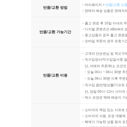
마이페이지 >
반품/교환 신청
반품/교환 방법
판매자 배송 상품은 판매자와
출고 완료 후 10일 이내의 
디지털 콘텐츠인 eBook의 
반품/교환 가능기간
중고상품의 경우 출고 완료일
모바일 쿠폰의 경우 유효기간(
고객의 단순변심 및 착오구
직수입양서/직수입일서중 일
단, 아래의 주문/취소 조건인
오늘 00시 ~ 06시 30분 
반품/교환 비용
오늘 06시 30분 이후 주문
직수입 음반/영상물/기프트 
단, 당일 00시~13시 사이
박스 포장은 택배 배송이 가
소비자의 책임 있는 사유로 
소비자의 사용, 포장 개봉에 
복제가 가능한 상품 등의 포장을 