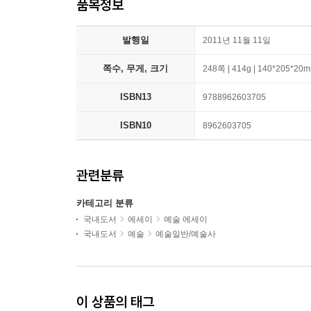
품목정보
발행일
2011년 11월 11일
쪽수, 무게, 크기
248쪽 | 414g | 140*205*20
ISBN13
9788962603705
ISBN10
8962603705
관련분류
카테고리 분류
국내도서
에세이
예술 에세이
국내도서
예술
예술일반/예술사
이 상품의 태그