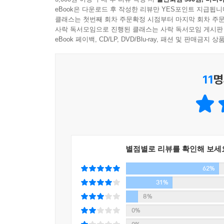
순례』가 다른 클래식음악 에쎄이와 다른 점이 있다
eBook은 다운로드 후 작성한 리뷰만 YES포인트 지급됩니
소년시절에서 청년시절, 그리고 지금에 이르기까지
클래스는 첫번째 회차 주문확정 시점부터 마지막 회차 주문
사락 독서모임으로 진행된 클래스는 사락 독서모임 게시판
넘치는, 에피소드들로 가득 차 있어 흡사 한편의 소
eBook 페이백, CD/LP, DVD/Blu-ray, 패션 및 판매금
말러와 윤이상: 음악의 ‘고전적 가치’를 찾아서
이 책에는 수많은 음악가와 연주자, 지휘자,
11
명
유대인이었던 지휘자 겸 작곡가 구스타프 말러와
윤이상이다. 구스타프 말러는 뛰어난 재능을 인
궁정가극단 음악감독직을 박탈당하고 불행 속에 죽
상연을 금지당하는 수모를 겪는다. 윤이상은 박정희
강력한 요구로 풀려나 독일에서 왕성한 음악활동
별점별로 리뷰를 확인해 보세
간간이 언급해왔으나, 이 책에서는 윤이상과의 인
관련된 4편의 글은 이 책의 백미로, 정치적 수
62%
어두운 현실에 갇히지 않고 아름다운 음악을 작곡
31%
음악적인 천재들이었으나, 파시즘에 억압당한 인물
8%
있다. 지금도 앞으로도 이들의 음악을 사랑하는 
0%
이것이 바로 이것이 그들 작품이 지니는 ‘고전적 가