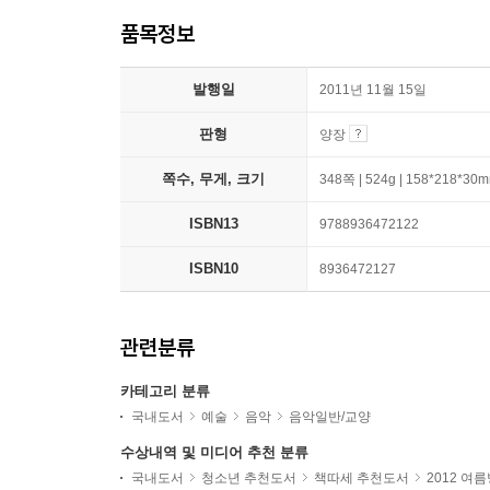
품목정보
발행일
2011년 11월 15일
판형
양장
쪽수, 무게, 크기
348쪽 | 524g | 158*218*30
ISBN13
9788936472122
ISBN10
8936472127
관련분류
카테고리 분류
국내도서
예술
음악
음악일반/교양
수상내역 및 미디어 추천 분류
국내도서
청소년 추천도서
책따세 추천도서
2012 여