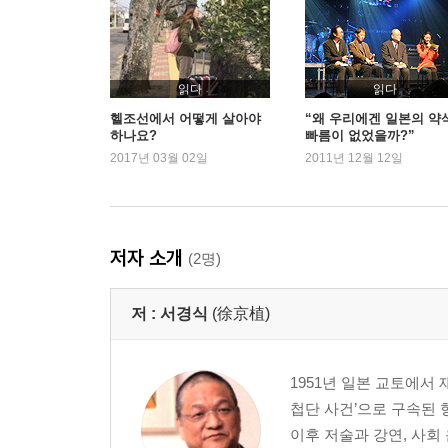
죽음은 차가운 밤
상처 입은 용
쿠사쯔 국제아카데미
화염 속의 천사
읽다
읽다
하늘로 올라간 용
헬조선에서 어떻게 살아야
“왜 우리에겐 일본의 약
하나요?
빠름이 없었을까?”
망각은 인생의 행복
2017년 03월 02일
2011년 12월 12일
미소의 나라
모짜르트가 내던져진 구덩이
《마술 피리》
말러의 무덤 1
저자 소개
(2명)
말러의 무덤 2
루쩨른음악제
저 :
서경식
(徐京植)
트립셴 산책
이런 데서 음악이라니
귀에는 눈꺼풀이 없다
1951년 일본 교토에서
죽음으로 가는 여행 1
첩단 사건’으로 구속된 
죽음으로 가는 여행 2
이후 저술과 강연, 사회