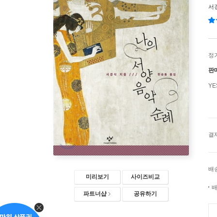
서
정
판
Y
결
배
미리보기
사이즈비교
배
파트너샵
공유하기