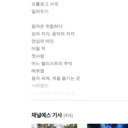
프롤로그 서곡
일러두기
음악은 위험하다
성의 자각, 음악의 자각
연상의 여인
어릴 적
첫사랑
어느 첼리스트의 추억
레퀴엠
음의 세계, 색을 즐기는 곳
서베를린
'저 너머'에 흐르는 음향
전통에 뿌리 내린 피아니스트
보수파의 반격
채널예스 기사
래틀의 과감한 도전
(4개)
"머리숱이 적어지다니 가여워……"