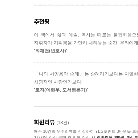
비평서도 성취하기 힘든 것이었으며, 미술 비평
글쓰기의 힘은 『나의 서양음악 순례』에서도 진가
추천평
깊은 성찰로 이끄는 예술로서 음악 본연의 모습이 
이 책에서 삶과 예술, 역사는 때로는 불협화음으
음악에 대한 사랑은 치명적이다
지휘자가 지휘봉을 가만히 내려놓는 순간, 우리에게
『나의 서양음악 순례』는 서경식이 가난한 어린 시
'최재천(변호사)'
재일조선인 집안에서 자랐기에 그에게 음악이란 “
갖고 있었다. 그것은 중산계급이라는 표지였고 교
클래식음악이란 손에 넣을 수 없는 사치스러운 
『나의 서양음악 순례』는 순례라기보다는 치열한 
돌이라도 던져버릴까 하는 생각이 들 정도였다. 그러
치명적인 사랑인가보다!
내 손으로 켜보고 싶다 (…) 애타는 동경을 주체
'로쟈(이현우, 도서평론가)'
적」(본문 43~44면) 중에서
가난에 더해진 문화적 소외로 인해 가지게 된 열등감
클래식음악에, 더 넓게는 고급예술에 대해 우리 
회원리뷰
(13건)
엘리뜨 집안에서 자라나 어릴 적부터 공기처럼 
매주 10건의 우수리뷰를 선정하여 YES포인트 3만원을 드
음악교육을 동반해야 하는 것이기에 더욱 그러하다.
3,000원 이상 구매 후 리뷰 작성 시
일반회원 300원, 마니아