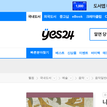
국내도서
외국도서
중고샵
eBook
크레마클럽
C
빠른분야찾기
베스트
신상품
이벤트
바이백
매
웰컴
국내도서
예술
음악
음악일반
소