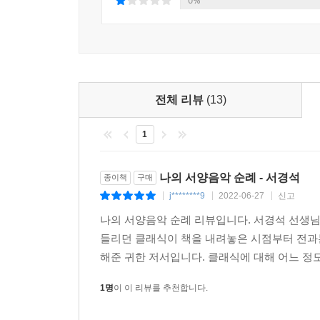
0%
음악이라는 폭력: 아우슈비츠 이후의 음악
히틀러가 클래식음악에 조예가 깊고 특히 베토벤
(ㆍㆍ오케스트라가 있어서 나찌친위대를 위해 오
사용된 사례일 것이다. 아우슈비츠의 생존자 쁘리
했다. 이러한 음악의 그로테스크한 역사는 사악한
전체 리뷰
(13)
말한다. 나찌가 베토벤 《교향곡 9번》을 이용했다
작용도 했을 것이라는 말이다. 즉, 음악의 악용을 
1
베토벤 《교향곡 9번》 4악장의, 듣는 이를 열중
나의 서양음악 순례 - 서경석
종이책
구매
예컨대 바흐의 《마태수난곡》은 한없이 숭고하지만
j********9
2022-06-27
신고
|
|
|
‘무한선율’의 ‘물결’에 몸을 맡겨버리는 것이다
나의 서양음악 순례 리뷰입니다. 서경석 선생님
불편함을 받아들이도록 우리에게 요구하고 있다.
들리던 클래식이 책을 내려놓은 시점부터 전과
―「귀에는 눈꺼풀이 없다」(본문 295~96면) 중에
해준 귀한 저서입니다. 클래식에 대해 어느 정도
서경식과 함께 떠나는 ‘아주 특별한’ 서양음악 순례
1명
이 이 리뷰를 추천합니다.
이 책은 수많은 음악과 음악가들에 대한 흥미진