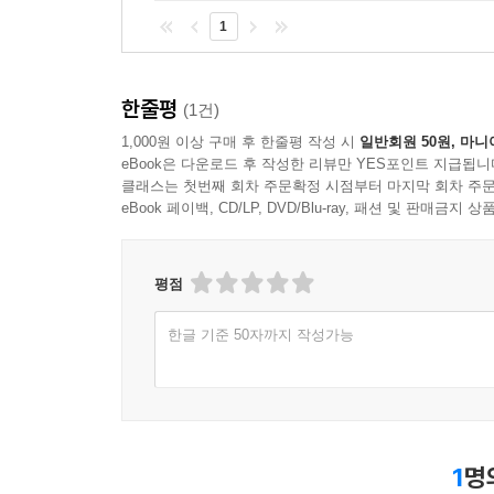
사고하도록 우리를 이끌며, 인간의 귀를 매혹하는 
1
음악 이야기에 빠져들다 보면 어느새 인간, 시
황홀하게 펼쳐진다. 『나의 서양미술 순례』 이후 
한줄평
(1건)
1,000원 이상 구매 후 한줄평 작성 시
일반회원 50원, 마니
eBook은 다운로드 후 작성한 리뷰만 YES포인트 지급됩니
클래스는 첫번째 회차 주문확정 시점부터 마지막 회차 주문
eBook 페이백, CD/LP, DVD/Blu-ray, 패션 및 판매금
평점
한글 기준 50자까지 작성가능
1
명