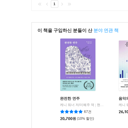
1
이 책을 구입하신 분들이 산
분야 연관 책
완전한 연주
음악
케니 워너 저/이혜주 역
현익출판
케니 
|
67건
26,1
20,700
원
(10% 할인)