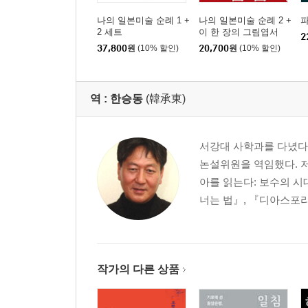
나의 일본미술 순례 1 +
나의 일본미술 순례 2 +
2 세트
이 한 장의 그림엽서
2
37,800
원
(10% 할인)
20,700
원
(10% 할인)
역 :
한승동
(韓承東)
서강대 사학과를 다녔다
논설위원을 역임했다. 
아를 읽는다: 보수의 시
너는 법』, 『디아스포라
작가의 다른 상품