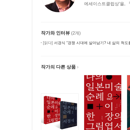
에세이스트클럽상’을, 『
에필로그 - 잘츠부르크의 황혼
부록
나와 F가 뽑은 '오페라'베스트 3
나와 F가 뽑은 '성악과 관현악'베스트 3
작가와 인터뷰
(2개)
[읽다]
서경식 “경쟁 시대에 살아남기? 내 삶의 척도
옮긴이의 말
작가의 다른 상품