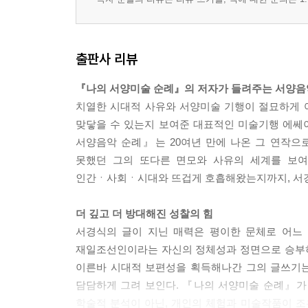
출판사 리뷰
『나의 서양미술 순례』의 저자가 들려주는 서양음
치열한 시대적 사유와 서양미술 기행이 절묘하게 어
맞닿을 수 있는지 보여준 대표적인 미술기행 에쎄이
서양음악 순례』는 20여년 만에 나온 그 연작으
못했던 그의 또다른 면모와 사유의 세계를 보여
인간ㆍ사회ㆍ시대와 뜨겁게 호흡해왔는지까지, 서경
더 깊고 더 방대해진 성찰의 힘
서경식의 글이 지닌 매력은 평이한 문체로 어느 
재일조선인이라는 자신의 정체성과 정면으로 승부하
이른바 시대적 보편성을 획득해나간 그의 글쓰기는
담담하게 그려 보인다. 『나의 서양미술 순례』가
학술적 분석이 아닌, 개인의 체험과 미술작품이 조