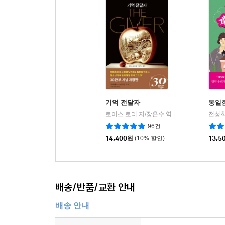
기억 전달자
통일
로이스 로리 저/장은수 역
비룡소
전성희
|
96건
14,400
원
(10% 할인)
13,5
배송/반품/교환 안내
배송 안내