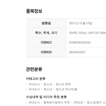
품목정보
발행일
2011년 11월 15일
쪽수, 무게, 크기
304쪽 | 501g | 148*210*30
ISBN13
9788936452032
ISBN10
8936452037
관련분류
카테고리 분류
국내도서
청소년
청소년 문학
국내도서
청소년
청소년 역사/인물
수상내역 및 미디어 추천 분류
국내도서
행복한아침독서 추천
2012년
청소년(중3~고