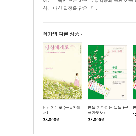
야기 『책만 보는 바보』, 정약용의 둘째 아들
혁에 대한 열정을 담은 『...
작가의 다른 상품
당신에게로 (큰글자도
봄을 기다리는 날들 (큰
서)
글자도서)
1
33,000
원
37,000
원