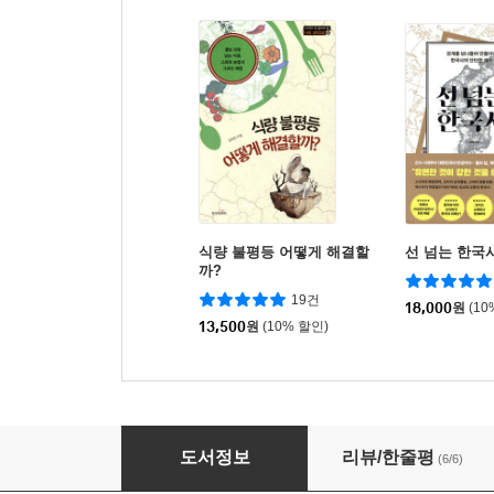
식량 불평등 어떻게 해결할
선 넘는 한국
까?
19건
18,000
원
(10
13,500
원
(10% 할인)
갑신년의 세 친구
도서정보
리뷰/한줄평
(6/6)