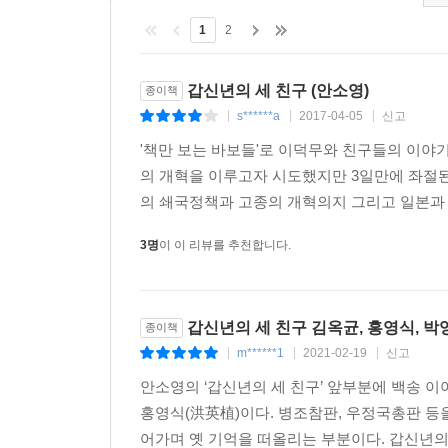
1
2
갑신년의 세 친구 (안소영)
종이책
s******a
2017-04-05
신고
|
|
|
'책만 보는 바보들'로 이덕무와 친구들의 이야기를
의 개혁을 이루고자 시도했지만 3일만에 좌절된
의 쇄국정책과 고종의 개혁의지 그리고 일본과 
3명
이 이 리뷰를 추천합니다.
갑신년의 세 친구 김옥균, 홍영식, 박
종이책
m******1
2021-02-19
신고
|
|
|
안소영의 ‘갑신년의 세 친구’ 앞부분에 백송 이야
홍영식(洪英植)이다. 병조참판, 우정국총판 등
어가며 옛 기억을 떠올리는 부분이다. 갑신년의 