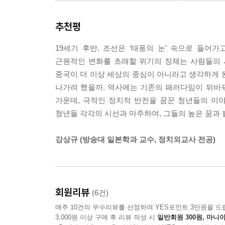
개혁가들의 곁으로 다가간다. 전작이 평생 책을 벗
위해 뜨거운 열정을 불태운 사람들을 둘러싼 역동적
추천평
김옥균, 홍영식, 박영효, 고종… 치열하게 살다 간
19세기 후반, 조선은 ‘태풍의 눈’ 속으로 들어
[갑신년의 세 친구] 속 인물들의 고뇌를 따라가
근원적인 변화를 초래할 위기의 정체는 사람들의 
자제들이지만 계급에 구애받지 않고 그 누구와도 기
중국이 더 이상 세상의 중심이 아니라고 생각하게 된
어리석고 무능한 인물로 그려져 왔던 고종도 새로
나가려 했을까. 역사에는 기존의 패러다임이 뒤바뀌
개혁을 고민한 인물이다. 급변하는 국제 정세를 
가운데, 극적인 정치적 반전을 꿈꾼 청년들의 이야
그간의 선입견과 달리 제한된 정보 속에서도 근대화
청년들 각각의 시선과 마주하여, 그들의 높은 꿈과 
당시 역관으로 청이나 일본 등에서 새로운 문물을 
풍부한 결을 느끼게 해 준다.
강상규 (방송대 일본학과 교수, 정치외교사 전공)
교과서에서 단 몇 줄로 설명되고 마는 갑신정변의 
19세기 후반 조선의 역사는 지금까지 무능한 왕과
그러나 갑신정변이 일어난 1884년 전후는 동아
회원리뷰
(6건)
소용돌이치는 국제 관계 속에서 조선은 중국이 세계
매주 10건의 우수리뷰를 선정하여 YES포인트 3만원을 드
않았다. 게다가 안으로도 세도 정권 시기를 보내면
3,000원 이상 구매 후 리뷰 작성 시
일반회원 300원, 마니아
더욱 절실히 요구되었다. 급진적인 개혁 시도인 갑