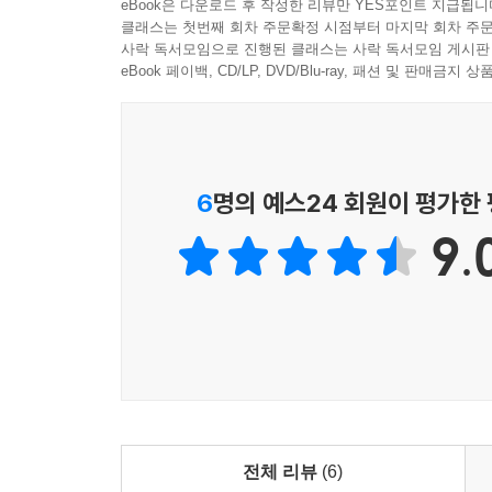
eBook은 다운로드 후 작성한 리뷰만 YES포인트 지급됩니
오늘날 되새겨 보아도 가슴 뭉클하다. 역사 교과서
클래스는 첫번째 회차 주문확정 시점부터 마지막 회차 주문
사락 독서모임으로 진행된 클래스는 사락 독서모임 게시판
정도가 짧고 무미건조하게 서술되어 있지만, [갑
eBook 페이백, CD/LP, DVD/Blu-ray, 패션 및 판매금
국제 관계 등을 몸으로 느끼며 ‘살아 있는 역사’에 
6
명의 예스24 회원이 평가한
9.
전체 리뷰
(6)