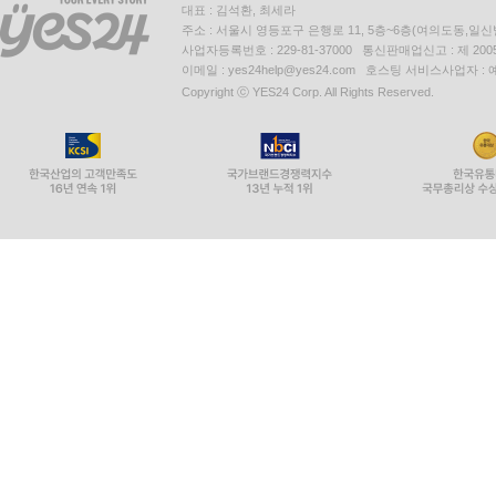
대표 : 김석환, 최세라
주소 : 서울시 영등포구 은행로 11, 5층~6층(여의도동,일신
사업자등록번호 : 229-81-37000 통신판매업신고 : 제 200
이메일 : yes24help@yes24.com 호스팅 서비스사업자 :
Copyright ⓒ YES24 Corp. All Rights Reserved.