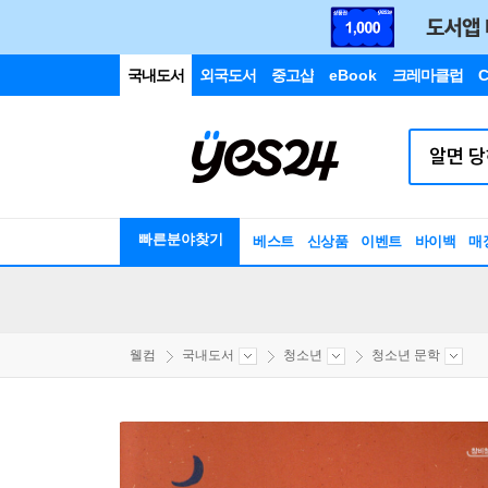
국내도서
외국도서
중고샵
eBook
크레마클럽
C
빠른분야찾기
베스트
신상품
이벤트
바이백
매
웰컴
국내도서
청소년
청소년 문학