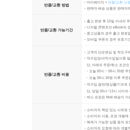
마이페이지 >
반품/교환 신청
반품/교환 방법
판매자 배송 상품은 판매자와
출고 완료 후 10일 이내의 
디지털 콘텐츠인 eBook의 
반품/교환 가능기간
중고상품의 경우 출고 완료일
모바일 쿠폰의 경우 유효기간(
고객의 단순변심 및 착오구
직수입양서/직수입일서중 일
단, 아래의 주문/취소 조건인
오늘 00시 ~ 06시 30분 
반품/교환 비용
오늘 06시 30분 이후 주문
직수입 음반/영상물/기프트 
단, 당일 00시~13시 사이
박스 포장은 택배 배송이 가
소비자의 책임 있는 사유로 
소비자의 사용, 포장 개봉에 
복제가 가능한 상품 등의 포장을 
소비자의 요청에 따라 개별