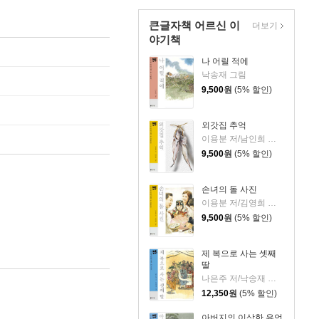
큰글자책 어르신 이
더보기
야기책
나 어릴 적에
낙송재 그림
9,500
원
(5% 할인)
외갓집 추억
이용분 저/남인희 그림
9,500
원
(5% 할인)
손녀의 돌 사진
이용분 저/김영희 그림
9,500
원
(5% 할인)
제 복으로 사는 셋째
딸
나은주 저/낙송재 그림
12,350
원
(5% 할인)
아버지의 이상한 유언