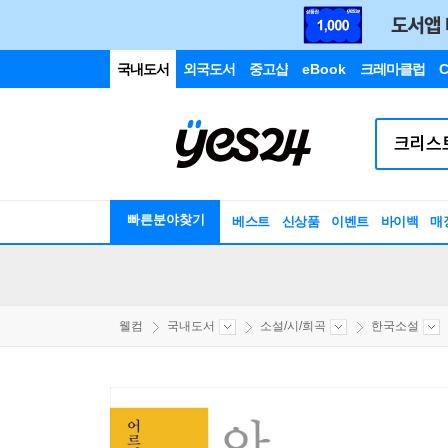
국내도서
외국도서
중고샵
eBook
크레마클럽
C
빠른분야찾기
베스트
신상품
이벤트
바이백
매
웰컴
국내도서
소설/시/희곡
한국소설