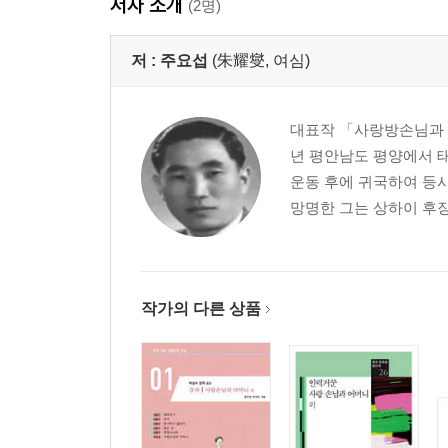
저자 소개
(2명)
저 :
주요섭
(朱耀燮, 여심)
대표작 「사랑방손님과 어머
년 평안남도 평양에서 태
운동 후에 귀국하여 등
망명한 그는 상하이 후장
작가의 다른 상품