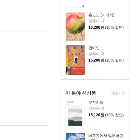
혼모노 (리커버)
성해나 저
16,200
원
(10% 할인)
인비인
성해나 저
16,200
원
(10% 할인)
이 분야 신상품
더보기
무진기행
김승옥 저
15,120
원
(10% 할인)
베르겐에서 잃어버린