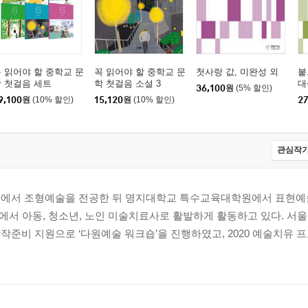
 읽어야 할 중학교 문
꼭 읽어야 할 중학교 문
첫사랑 값, 미완성 외
붙
 첫걸음 세트
학 첫걸음 소설 3
대
36,100
원
(5% 할인)
9,100
원
(10% 할인)
15,120
원
(10% 할인)
27
관심작가
에서 조형예술을 전공한 뒤 명지대학교 특수교육대학원에서 표현예
에서 아동, 청소년, 노인 미술치료사로 활발하게 활동하고 있다. 서
 지원과 창작준비 지원으로 ‘다원예술 워크숍’을 진행하였고, 2020 예술치유