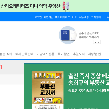
로그인
회원가입
마이페이지
카트
주문/배송
고객센터
Gl
젊은 작가
예사단독판매
이달의사은품
특가할인
추천도서
대량/법인
기