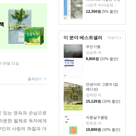
나은주 저/낙송재 그림
12,350
원
(5% 할인)
이 분야 베스트셀러
더보기
무진기행
김승옥 저
9,900
원
(10% 할인)
년 08월 31일
펼쳐보기
안녕이라 그랬어 (집
에디션)
김애란 저
15,120
원
(10% 할인)
으로 있는 영숙과 손님으로
자몽살구클럽
 차분한 필체로 독자에게
한로로 저
부인의 사랑의 좌절과 더
10,800
원
(10% 할인)