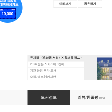
미리보기
공유하기
뮤지컬 〈휴남동 서점〉X 황보름 작가 북토크
2026 젊은 작가 1위 : 청예
기간 한정 특가 도서
오직, 예스24에서만
아네모네의 마담
도서정보
리뷰/한줄평
(0/0)