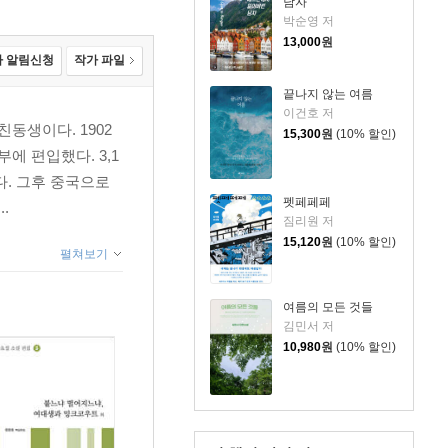
남자
박순영 저
13,000
원
 알림신청
작가 파일
끝나지 않는 여름
이건호 저
동생이다. 1902
15,300
원
(10% 할인)
 편입했다. 3,1
. 그후 중국으로
펫페페페
.
짐리원 저
15,120
원
(10% 할인)
펼쳐보기
여름의 모든 것들
김민서 저
10,980
원
(10% 할인)