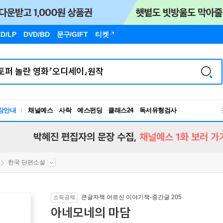
D/LP
DVD/BD
문구
/GIFT
티켓
장안내
채널예스
사락
예스펀딩
클래스24
독서유형검사
RBTI Lab
독서유형검사
박혜진 편집자의 문장 수집,
채널예스 1화 보러 가
한국 단편소설
큰글자책 어르신 이야기책-중간글 205
소득공제
아네모네의 마담