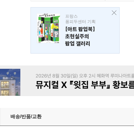
프랑스
퐁피두센터 기획
[아트 팝업북]
초현실주의
팝업 갤러리
배송/반품/교환