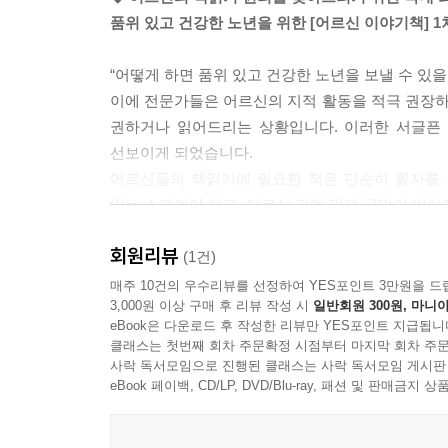
품위 있고 건강한 노년을 위한 [어르신 이야기책] 1차
“어떻게 하면 품위 있고 건강한 노년을 보낼 수 있을
이에 전문가들은 어르신의 지적 활동을 적극 권장
권하거나 읽어드리는 상황입니다. 이러한 서글픈 
선보이게 되었습니다.
어르신들의 책읽기에 필요한 책은 단순히 활자를 
있는 소재여야 하고, 어르신 격에 맞게 글맛이 있어
[어르신 이야기책]은 분당서울대학교병원 신경
회원리뷰
이끌어내기에 적합한 소재의 글로 선정했으며,
(1건)
작업했습니다.
매주 10건의 우수리뷰를 선정하여 YES포인트 3만원을 드
3,000원 이상 구매 후 리뷰 작성 시
일반회원 300원, 마니아
또한 시간과 장소에 구애받지 않고 늘 곁에 두고 펼
eBook은 다운로드 후 작성한 리뷰만 YES포인트 지급됩니
감안하여 읽기 쉽게 단락을 나누었습니다.
클래스는 첫번째 회차 주문확정 시점부터 마지막 회차 주문
글은 우리나라를 대표하는 작가들의 작품에서 가려
사락 독서모임으로 진행된 클래스는 사락 독서모임 게시판
작업한 그 결과물로 40종을 출간하기에 이르렀습니
eBook 페이백, CD/LP, DVD/Blu-ray, 패션 및 판매금
[어르신 이야기책]은 네 종류로 이루어져 있습니다.