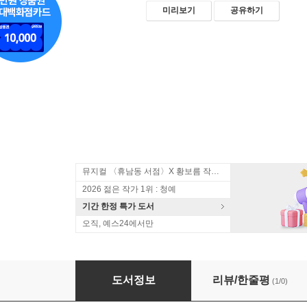
미리보기
공유하기
뮤지컬 〈휴남동 서점〉X 황보름 작가 북토크
2026 젊은 작가 1위 : 청예
기간 한정 특가 도서
오직, 예스24에서만
필묵장수
도서정보
리뷰/한줄평
(1/0)