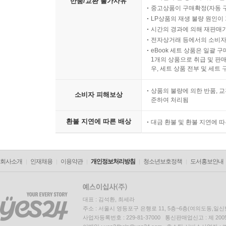
반품/교환 불가사유
중고상품이 구매확정(자동 
LP상품의 재생 불량 원인이 기
시간의 경과에 의해 재판매가
전자상거래 등에서의 소비자
eBook 세트 상품은 일괄 
1개의 상품으로 취급 및 판매
우, 세트 상품 전부 및 세트
상품의 불량에 의한 반품, 교
소비자 피해보상
준하여 처리됨
환불 지연에 따른 배상
대금 환불 및 환불 지연에 
회사소개
인재채용
이용약관
개인정보처리방침
청소년보호정책
도서홍보안내
대표 : 김석환, 최세라
주소 : 서울시 영등포구 은행로 11, 5층~6층(여의도동,일신
사업자등록번호 : 229-81-37000 통신판매업신고 : 제 200