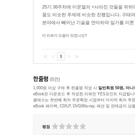
25기 36주차에 이문열의 <사라진 것들을 위하여
서울대학교 의과대학 신경과학교실 교수/
품도 비슷한 주제에 비슷한 진행입니다. 구태여
분당서울대학교병원 신경인지행동센터 책임자/
분야에서 빼어난 기술을 연마하여 일가를 이룬 
대한치매학회 명예이사장
김상윤
이 리뷰가 도움이 되었나요?
1
한줄평
(0건)
1,000원 이상 구매 후 한줄평 작성 시
일반회원 50원, 마니
eBook은 다운로드 후 작성한 리뷰만 YES포인트 지급됩니
클래스는 첫번째 회차 주문확정 시점부터 마지막 회차 주문
eBook 페이백, CD/LP, DVD/Blu-ray, 패션 및 판매금
평점