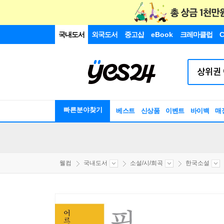
국내도서
외국도서
중고샵
eBook
크레마클럽
C
빠른분야찾기
베스트
신상품
이벤트
바이백
매
웰컴
국내도서
소설/시/희곡
한국소설