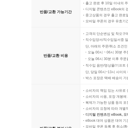
출고 완료 후 10일 이내의 
디지털 콘텐츠인 eBook의 
반품/교환 가능기간
중고상품의 경우 출고 완료일
모바일 쿠폰의 경우 유효기간(
고객의 단순변심 및 착오구
직수입양서/직수입일서중 일
단, 아래의 주문/취소 조건인
오늘 00시 ~ 06시 30분 
반품/교환 비용
오늘 06시 30분 이후 주문
직수입 음반/영상물/기프트 
단, 당일 00시~13시 사이
박스 포장은 택배 배송이 가
소비자의 책임 있는 사유로 
소비자의 사용, 포장 개봉에 
복제가 가능한 상품 등의 포장을 
소비자의 요청에 따라 개별
디지털 컨텐츠인 eBook, 
eBook 대여 상품은 대여 기
모바일 쿠폰 등록 후 취소/환