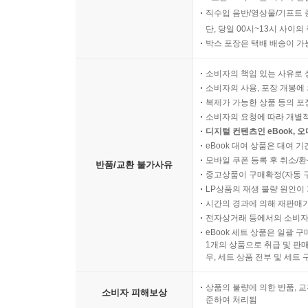
직수입 음반/영상물/기프트 
단, 당일 00시~13시 사이
박스 포장은 택배 배송이 가
소비자의 책임 있는 사유로 
소비자의 사용, 포장 개봉에 
복제가 가능한 상품 등의 포장을 
소비자의 요청에 따라 개별
디지털 컨텐츠인 eBook, 
eBook 대여 상품은 대여 기
모바일 쿠폰 등록 후 취소/환
반품/교환 불가사유
중고상품이 구매확정(자동 
LP상품의 재생 불량 원인이 기
시간의 경과에 의해 재판매가
전자상거래 등에서의 소비자
eBook 세트 상품은 일괄 
1개의 상품으로 취급 및 판매
우, 세트 상품 전부 및 세트
상품의 불량에 의한 반품, 교
소비자 피해보상
준하여 처리됨