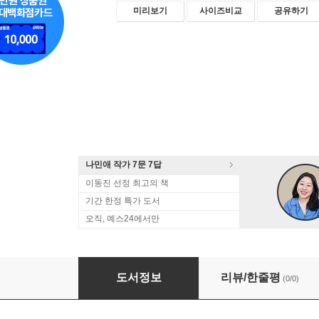
미리보기
사이즈비교
공유하기
나민애 작가 7문 7답
이동진 선정 최고의 책
기간 한정 특가 도서
오직, 예스24에서만
철길 옆 동네의 추억
도서정보
리뷰/한줄평
(0/0)