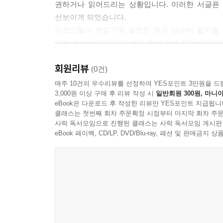
권하거나 읽어드리는 상황입니다. 이러한 서글픈 
선보이게 되었습니다.
어르신들의 책읽기에 필요한 책은 단순히 활자를 
있는 소재여야 하고, 어르신 격에 맞게 글맛이 있어
[어르신 이야기책]은 분당서울대학교병원 신경
회원리뷰
이끌어내기에 적합한 소재의 글로 선정했으며,
(0건)
작업했습니다.
매주 10건의 우수리뷰를 선정하여 YES포인트 3만원을 드
3,000원 이상 구매 후 리뷰 작성 시
일반회원 300원, 마니아
또한 시간과 장소에 구애받지 않고 늘 곁에 두고 펼
eBook은 다운로드 후 작성한 리뷰만 YES포인트 지급됩니
감안하여 읽기 쉽게 단락을 나누었습니다.
클래스는 첫번째 회차 주문확정 시점부터 마지막 회차 주문
글은 우리나라를 대표하는 작가들의 작품에서 가려
사락 독서모임으로 진행된 클래스는 사락 독서모임 게시판
작업한 그 결과물로 40종을 출간하기에 이르렀습니
eBook 페이백, CD/LP, DVD/Blu-ray, 패션 및 판매금
[어르신 이야기책]은 네 종류로 이루어져 있습니다.
긴글(9종)은 글 읽기에 부담이 없는 분들을 위한 책
더 짧은 글을 읽고 싶어하시는 분들을 위한 책, 
실었습니다.
[어르신 이야기책]이 지닌 의미를 김상윤 교수의 ‘추