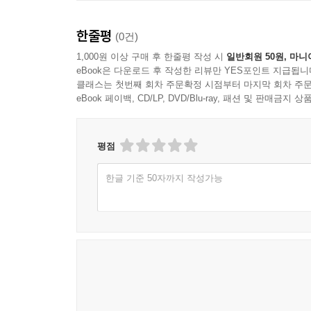
추천의 글
한줄평
(0건)
인간 삶의 목표는 즐거움입니다. 이는 나이에 관
1,000원 이상 구매 후 한줄평 작성 시
일반회원 50원, 마니
eBook은 다운로드 후 작성한 리뷰만 YES포인트 지급됩니
오래가고 깊은 울림을 줍니다.
클래스는 첫번째 회차 주문확정 시점부터 마지막 회차 주문
인지와 사유에서 오는 즐거움을 얻을 수 있는 가장 
eBook 페이백, CD/LP, DVD/Blu-ray, 패션 및 판매금
책을 읽고, 그 내용과 의미를 파악하고, 나만의 
깨우고 훈련시키는 좋은 방법이지요. 이는 모든 
하지만 어르신들도 책을 읽음으로써 얻을 수 있
평점
다가가기 위한 책들이 지성사에서 발간됩니다. 
한글 기준 50자까지 작성가능
독자들의 의견을 통해 더 좋은 책들을 제작하고 출
어르신들의 독서 시간을 늘리는 것은 인지 기능의
‘어르신 이야기책’의 발간에 대한 기대가 자못 큽니다
서울대학교 의과대학 신경과학교실 교수/
분당서울대학교병원 신경인지행동센터 책임자/
대한치매학회 명예이사장
김상윤