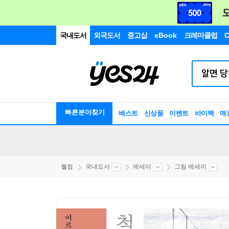
국내도서
외국도서
중고샵
eBook
크레마클럽
C
빠른분야찾기
베스트
신상품
이벤트
바이백
매
웰컴
국내도서
에세이
그림 에세이