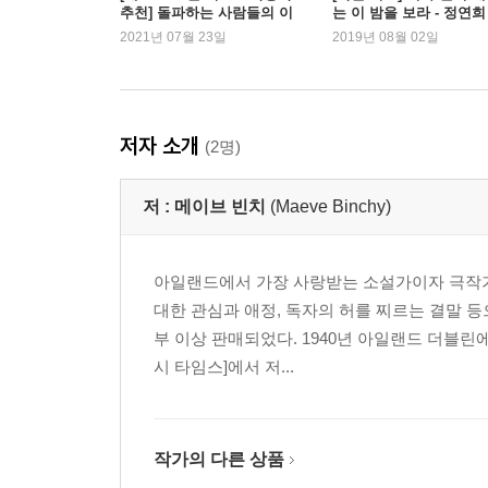
추천] 돌파하는 사람들의 이
는 이 밤을 보라 - 정연희
야기
역가
2021년 07월 23일
2019년 08월 02일
저자 소개
(2명)
저 :
메이브 빈치
(Maeve Binchy)
아일랜드에서 가장 사랑받는 소설가이자 극작가,
대한 관심과 애정, 독자의 허를 찌르는 결말 등
부 이상 판매되었다. 1940년 아일랜드 더블린
시 타임스]에서 저...
작가의 다른 상품