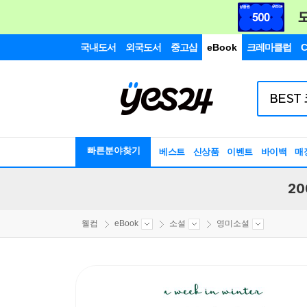
국내도서
외국도서
중고샵
eBook
크레마클럽
C
빠른분야찾기
베스트
신상품
이벤트
바이백
매
20
웰컴
eBook
소설
영미소설