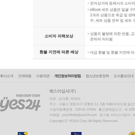
전자상거래 등에서의 소비자
eBook 세트 상품은 일괄 
1개의 상품으로 취급 및 판매
우, 세트 상품 전부 및 세트
상품의 불량에 의한 반품, 교
소비자 피해보상
준하여 처리됨
환불 지연에 따른 배상
대금 환불 및 환불 지연에 
회사소개
인재채용
이용약관
개인정보처리방침
청소년보호정책
도서홍보안내
대표 : 김석환, 최세라
주소 : 서울시 영등포구 은행로 11, 5층~6층(여의도동,일신
사업자등록번호 : 229-81-37000 통신판매업신고 : 제 200
이메일 : yes24help@yes24.com 호스팅 서비스사업자 :
Copyright ⓒ YES24 Corp. All Rights Reserved.