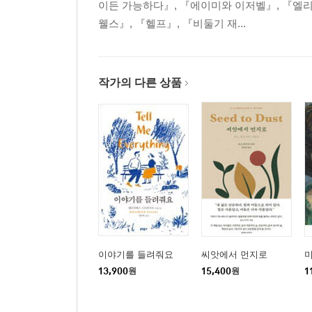
이든 가능하다』, 『에이미와 이저벨』, 『엘리
웰스』, 『헬프』, 『비둘기 재...
작가의 다른 상품
이야기를 들려줘요
씨앗에서 먼지로
미
13,900
원
15,400
원
1