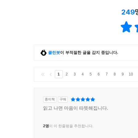
실생활에서 하는 것이 아니었다. _280쪽
249
문제가 그 자체로 말끔히 풀리지 않는 것은 우연들 때
“행운의 일부는 우리가 만드는 거예요.”
“어쩌면. 하지만 우리는 사람들이 우리를 도와주려 할 
클린봇
이 부적절한 글을 감지 중입니다.
1
2
3
4
5
6
7
8
9
10
종이책
구매
읽고 나면 마음이 따뜻해집니다.
2명
이 이 한줄평을 추천합니다.