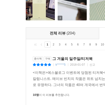
있다. 메이브 빈치의 이 유작은 “그 자체로 고국에 보
2
3
온갖 사연을 가진 모든 사람들의 치유 공간 호텔 스
이곳의 다음 손님은 바로 당신입니다!
전체 리뷰
(204)
아일랜드 서부에 위치한 해안 마을 스토니브리지는
1
2
3
4
5
6
7
8
9
10
위치한 오래된 대저택 스톤하우스. 스토니브리지에도
그 겨울의 일주일/티저북
종이책
구매
오랫동안 고향을 떠나 미국에서 지내던 치키가 스
k******5
2018-01-07
신고
|
|
|
사랑에 빠져, 가족의 만류에도 불구하고 이곳을 등
<이책은>예스블로그 이벤트에 당첨된 티저북<
치키는 가족에게 차마 이 사실을 알리지 못한다.
칼럼니스트. 메이브 빈치의 작품은 위트 넘치는 
일하며 독립적인 삶을 꾸려간다. 하지만 그녀에게
로 유명하다. 그녀의 작품은 40여 개국에서 번역
치키에게 뜻밖의 제안이 찾아온다. 스톤하우스의 
집안 때문에 스톤하우스가 헐릴 상황이라는 것을 
10명
이 이 리뷰를 추천합니다.
스톤하우스를 인수해 호텔로 개조하는 일에 착수한
더블린에서 미혼모의 아들로 태어나 어렵게 살며 불