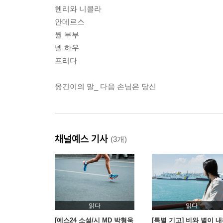
헨리와 니콜라
안데르스
월 부부
넬 하우
프리다
옮긴이의 말_ 다음 손님은 당신
채널예스 기사
(3개)
읽다
읽다
[예스24 소설/시 MD 박형욱
[특별 기고] 비와 별이 