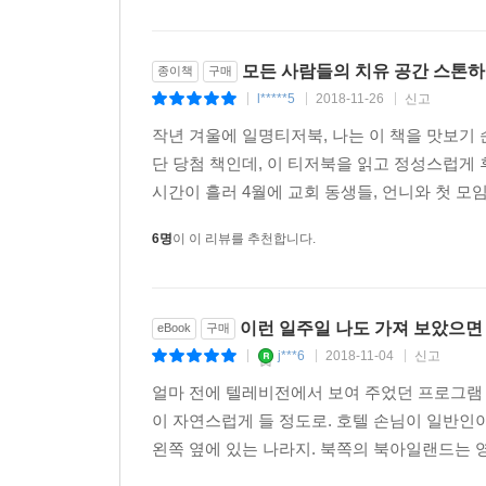
투데이
이 소설을 읽으면 마음이 따뜻해진다. 지친 영혼을 
모든 사람들의 치유 공간 스톤하
종이책
구매
있는 잔잔한 이야기 속에는 때로는 별나면서도 사랑
l*****5
2018-11-26
신고
|
|
|
영혼에 위안을 주는 이 책을 음미하기를. _북 리스
작년 겨울에 일명티저북, 나는 이 책을 맛보기 
단 당첨 책인데, 이 티저북을 읽고 정성스럽게 
다양한 초콜릿이 가득 든 선물 상자 같은 소설. _aarp.
시간이 흘러 4월에 교회 동생들, 언니와 첫 모임할
보석처럼 소중한 소설. 메이브 빈치 특유의 따뜻함이
6명
이 이 리뷰를 추천합니다.
헬로
모든 캐릭터들이 페이지 위에 생생하게 살아 있고,
이런 일주일 나도 가져 보았으면
eBook
구매
j***6
2018-11-04
신고
|
|
|
메이브 빈치는 우리 시대, 인간의 마음과 생각, 영혼
얼마 전에 텔레비전에서 보여 주었던 프로그램 '
이 자연스럽게 들 정도로. 호텔 손님이 일반인
왼쪽 옆에 있는 나라지. 북쪽의 북아일랜드는 영국
▶ 책 속에서