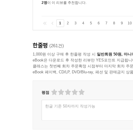
2명
이 이 리뷰를 추천합니다.
“저는 제 인생이 이렇게 될 거라는 생각은 못했거든요
“나도 내 인생이 이렇게 될 거라는 생각은 못했지. 
1
2
3
4
5
6
7
8
9
10
데일리 선생은 인생이란 자기 손에 달린 거라고 다시
한줄평
(261건)
여긴 생각하기에 좋은 장소야. 바닷가에 나가면 더 
1,000원 이상 구매 후 한줄평 작성 시
일반회원 50원, 마니
되지. _127쪽
eBook은 다운로드 후 작성한 리뷰만 YES포인트 지급됩니
클래스는 첫번째 회차 주문확정 시점부터 마지막 회차 주문
“이곳에 치유의 힘이 있다는 말이 어떤 뜻인지 알 
eBook 페이백, CD/LP, DVD/Blu-ray, 패션 및 판매금
같아요.” _223쪽
평점
“그리고 제가 정말로 짜증나는 건 부모님인 것 
어려워지고요.”
한글 기준 50자까지 작성가능
“오, 부모란 늘 잘못 아는 사람들이에요, 올라. 부모가
그는 그 순간 절대로 누군가를 사랑하지 못할 것 같