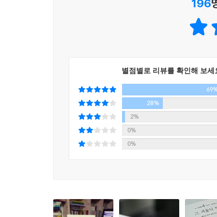
196
2012년 세계인의 축제 올림픽이 한창이던 그 여름
자리를 차지하고 있었다. 스타 작가인 메이브 빈
“아일랜드의 보물이 떠났다”며 국민을 대표해 빈치의
매체들도 “아일랜드인들이 가장 사랑하는 작가의 죽
별점별로 리뷰를 확인해 보세
69
“『그 겨울의 일주일』은 슬프거나 기쁘거나 각
28%
고즈넉한 합창곡 같다. 삶을 격려하는, 삶을 위로하
2%
0%
0%
『그 겨울의 일주일』은 메이브 빈치 사후에 발표된
이곳에 모인 사람들의 이야기를 따뜻하고 위트 있
스톤하우스를 찾는 손님들은 모두 저마다의 문제를
이곳을 방문하게 된다. 그리고 누군가의 삶은 기적처
겨울의 일주일』은 옮긴이의 말처럼 메이브 빈치가
하나의 집약체” 같은 작품이다. 빈치가 평생 품었