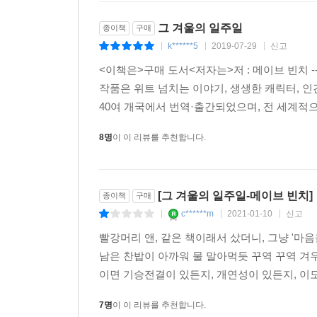
잡힐 처지가 된다. 그의 엄마 눌라는 어린 시절
그 겨울의 일주일
종이책
구매
스톤하우스에서 일하게 된다. 여기에 치키의 조카 
k******5
2019-07-29
신고
|
|
|
있을 계획으로 고향으로 돌아온다. 예약시스템 프로
<이책은>구매 도서<저자는>저 : 메이브 빈치
손님 맞을 준비를 모두 끝낸 스톤하우스. 개장 첫 
작품은 위트 넘치는 이야기, 생생한 캐릭터, 인
있는 젊은 사서 프리다. 비행기를 놓쳐 충동적으로
40여 개국에서 번역·출간되었으며, 전 세계적으로
니콜라. 뭐가 그렇게 못마땅한지 입을 꾹 다물고 있
8명
이 이 리뷰를 추천합니다.
이벤트에 당첨되어 아일랜드 해변의 호텔에 오게 되
되었을까? 제각기 사연을 지닌 이들의 아주 평범하고
[그 겨울의 일주일-메이브 빈치]
종이책
구매
c******m
2021-01-10
신고
▶ 이 책에 쏟아진 찬사
|
|
|
빨강머리 앤, 같은 책이래서 샀더니, 그냥 '마음
아일랜드가 사랑하는 작가의 이 마지막 작품은 그
남은 찬밥이 아까워 물 말아먹듯 꾸역 꾸역 겨우 
따뜻한 선술집에 있는 듯한 기분이 든다. _피플
이면 기승전결이 있든지, 개연성이 있든지, 이도
7명
이 이 리뷰를 추천합니다.
사랑스러운 작품. 빈치의 마지막 소설은 이제는 세