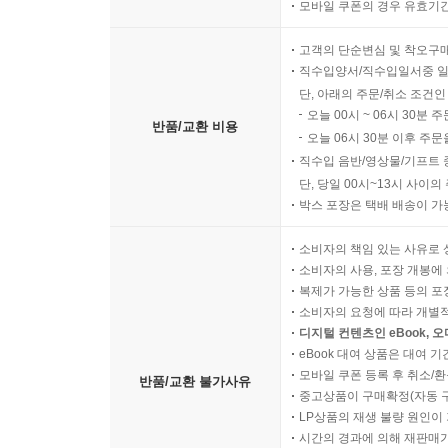
모바일 쿠폰의 경우 유효기간(
고객의 단순변심 및 착오구
직수입양서/직수입일서중 일
단, 아래의 주문/취소 조건인
오늘 00시 ~ 06시 30분 
반품/교환 비용
오늘 06시 30분 이후 주문
직수입 음반/영상물/기프트 
단, 당일 00시~13시 사이
박스 포장은 택배 배송이 가
소비자의 책임 있는 사유로 
소비자의 사용, 포장 개봉에 
복제가 가능한 상품 등의 포장을 
소비자의 요청에 따라 개별
디지털 컨텐츠인 eBook, 
eBook 대여 상품은 대여 기
모바일 쿠폰 등록 후 취소/환
반품/교환 불가사유
중고상품이 구매확정(자동 
LP상품의 재생 불량 원인이 기
시간의 경과에 의해 재판매가