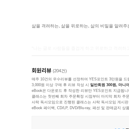
삶을 격려하는, 삶을 위로하는, 삶의 비밀을 알려주
“나는 글로 사람들을 즐겁게 하고 위로하고 격려하고
회원리뷰
“아일랜드인이 가장 사랑하는 작가” “타고난 이야
(204건)
만난다. 위트 있는 이야기, 생생한 캐릭터, 인간 
매주 10건의 우수리뷰를 선정하여 YES포인트 3만원을 드
3,000원 이상 구매 후 리뷰 작성 시
일반회원 300원, 마니아
세계적으로 4천만 부 이상이 판매되었다. 발표하는 작
eBook은 다운로드 후 작성한 리뷰만 YES포인트 지급됩니
상’ ‘밥 휴즈 평생공로상’ ‘아이리시 북 어워드 평
클래스는 첫번째 회차 주문확정 시점부터 마지막 회차 주문
사락 독서모임으로 진행된 클래스는 사락 독서모임 게시판
eBook 페이백, CD/LP, DVD/Blu-ray, 패션 및 판매금
“메이브 빈치의 사랑스러운 황금 빛이 없다면 세상은
우리 모두 그녀의 특별한 재능을 그리워할 것이다.”