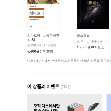
싯다르타 - 세계문학전
코스모스
집 58
칼 세이건 저/홍승수 역
|
헤르만 헤세 저/박병덕 역
민음사
|
18,000
원
(0% 할인)
5,600
원
(0% 할인)
검색 페이지에서 선택된 태그에 등록된 더 많은 상품을 확인해 
이 상품의 이벤트
(13개)