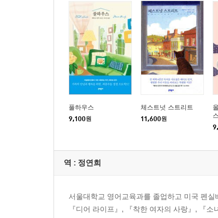
풀하우스
체스트넛 스트리트
9,100
원
11,600
원
9
역 :
정연희
서울대학교 영어교육과를 졸업하고 미국 펜실베
『디어 라이프』, 『착한 여자의 사랑』, 『소