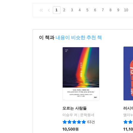
1
2
3
4
5
6
7
8
9
10
이 책과
내용이 비슷한 추천 책
모르는 사람들
러시
이승우 저
문학동네
|
63건
10,500
원
11,1