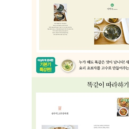
수비드 장조림
차돌배추찜
차돌무조림
연근조림
꽃두부차돌짜글이
Part 3 당근정말시러의 맛 보장
초대요리&주말요리 레시피
닭고기냉채
고마타래닭가슴살샐러드
업그레이드 해파리냉채
새우완자닭고기전골
안동찜닭
고추장닭떡갈비
봉피양 돼지갈비구이
어향가지
간단 깐풍육