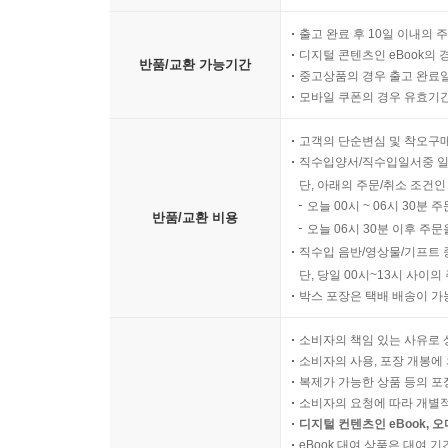
출고 완료 후 10일 이내의 
디지털 콘텐츠인 eBook의 
반품/교환 가능기간
중고상품의 경우 출고 완료일
모바일 쿠폰의 경우 유효기간(
고객의 단순변심 및 착오구
직수입양서/직수입일서중 일
단, 아래의 주문/취소 조건인
오늘 00시 ~ 06시 30분 
반품/교환 비용
오늘 06시 30분 이후 주문
직수입 음반/영상물/기프트 
단, 당일 00시~13시 사이
박스 포장은 택배 배송이 가
소비자의 책임 있는 사유로 
소비자의 사용, 포장 개봉에 
복제가 가능한 상품 등의 포장을 
소비자의 요청에 따라 개별
디지털 컨텐츠인 eBook, 
eBook 대여 상품은 대여 기