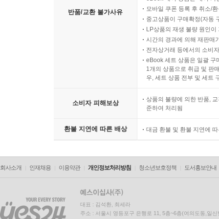
모바일 쿠폰 등록 후 취소/환
반품/교환 불가사유
중고상품이 구매확정(자동 
LP상품의 재생 불량 원인이 기
시간의 경과에 의해 재판매가
전자상거래 등에서의 소비자
eBook 세트 상품은 일괄 
1개의 상품으로 취급 및 판매
우, 세트 상품 전부 및 세트
상품의 불량에 의한 반품, 교
소비자 피해보상
준하여 처리됨
환불 지연에 따른 배상
대금 환불 및 환불 지연에 
회사소개
인재채용
이용약관
개인정보처리방침
청소년보호정책
도서홍보안내
대표 : 김석환, 최세라
주소 : 서울시 영등포구 은행로 11, 5층~6층(여의도동,일신