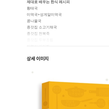
제대로 배우는 한식 레시피
황태국
미역국+성게알미역국
콩나물국
종갓집 소고기채국
종갓집 전복죽
종갓집 두부조림
이북식 가지찜
생태지리
상세 이미지
Intro 솥밥 특강
차돌솥밥
굴솥밥
닭고기솥밥
연어솥밥
종갓집 청포묵무침
Special Recipe 보리차
Part 2 당근정말시러의 우리집 맛 보장