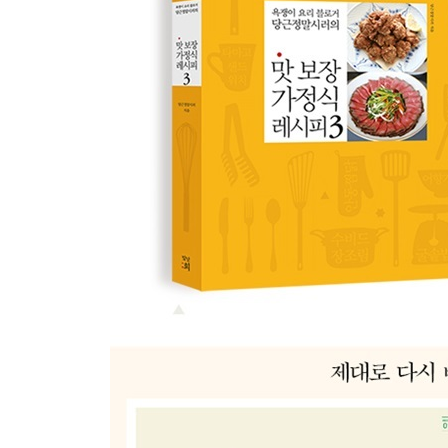
가정식 단골 레시피
통황태고추장찌개
광주식 고추장찌개
불고기잡채밥
유니짜장
고추장양념비빔국수
게살볶음밥
소고기우엉조림
감자채잡채
소고기감자조림
닭날개우엉조림
조기조림
고추장삼겹살
황태구이
대전식 두부두루치기
홈메이드 고추참치
고추장김장아찌
자차이볶음