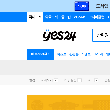
국내도서
외국도서
중고샵
eBook
크레마클럽
C
빠른분야찾기
베스트
신상품
이벤트
바이백
매
웰컴
국내도서
가정 살림
요리
생