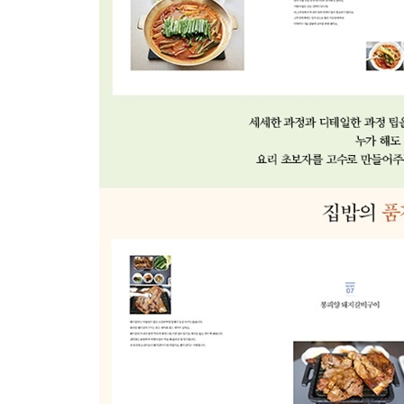
간단 고추잡채
간단 유슬볶음
업그레이드 난자완스
가정식 전가복
수비드 전복장
곰국시집 수비드 양지수육
업그레이드 로스편채
수비드 항정살수육
수비드 닭볶음탕
양장피볶음
스키야키
Part 4 당근정말시러의 맛 보장
간식&안주 레시피
타마고샌드위치
스틱만두
간단 소룡포