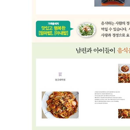
봉골레떡찜
새우튀김
업그레이드 새우완자가라아게
엄지네포차 꼬막무침