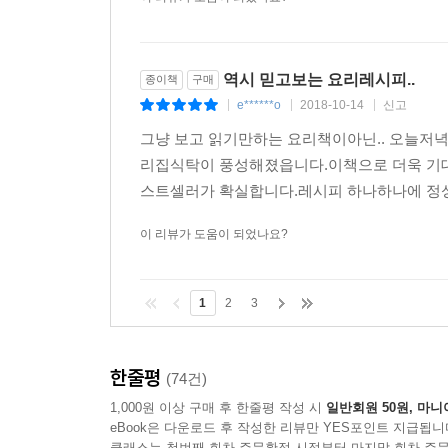
역시 믿고보는 요리레시피..
종이책
구매
e******o
2018-10-14
신고
|
|
|
그냥 보고 읽기만하는 요리책이아닌.. 오늘저녁
리집식탁이 풍성해졌읍니다.이책으로 더욱 기
스트셀러가 확실합니다.레시피 하나하나에 정성
이 리뷰가 도움이 되었나요?
1
2
3
한줄평
(74건)
1,000원 이상 구매 후 한줄평 작성 시
일반회원 50원, 마니
eBook은 다운로드 후 작성한 리뷰만 YES포인트 지급됩니
클래스는 첫번째 회차 주문확정 시점부터 마지막 회차 주문