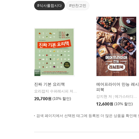
#식사를합시다
#반찬고민
진짜 기본 요리책
에어프라이어 만능 레시
피북
요리잡지 수퍼레시피 저
레시피팩토리(단행)
|
강지현 저
메가스터디북스
|
20,700
원
(10% 할인)
12,600
원
(10% 할인)
검색 페이지에서 선택된 태그에 등록된 더 많은 상품을 확인해 