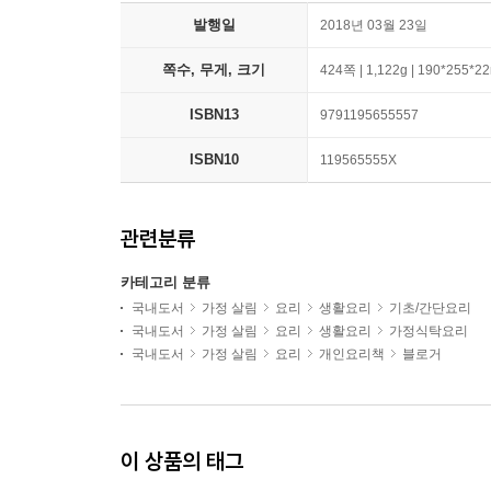
발행일
2018년 03월 23일
쪽수, 무게, 크기
424쪽 | 1,122g | 190*255*
ISBN13
9791195655557
ISBN10
119565555X
관련분류
카테고리 분류
국내도서
가정 살림
요리
생활요리
기초/간단요리
국내도서
가정 살림
요리
생활요리
가정식탁요리
국내도서
가정 살림
요리
개인요리책
블로거
이 상품의 태그