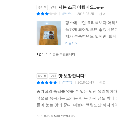
저는 조금 어렵네요..ㅠㅠ
종이책
구매
d******l
2018-03-25
신고
|
|
|
평소에 보던 요리책보다 어려
플하게 되어있으면 좋겠네요다
제가 부족한면도 있지만..쉽
더보기
1명
이 이 리뷰를 추천합니다.
맛 보장합니다!
종이책
구매
r******7
2018-10-17
신고
|
|
|
종가집의 솜씨를 엿볼 수 있는 멋진 요리책이다. 
적으로 중복되는 요리는 한 두 가지 정도 밖에
들어 놓는 것이 좋다. 더불어 백령도산 까나리액
이 리뷰가 도움이 되었나요?