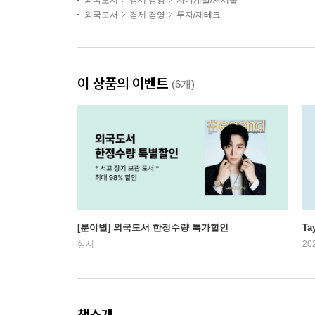
외국도서
경제 경영
자기계발/처세술
외국도서
경제 경영
투자/재테크
이 상품의 이벤트
(6개)
[분야별] 외국도서 한정수량 특가할인
Ta
상시
20
책소개