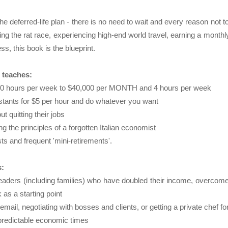
he deferred-life plan - there is no need to wait and every reason not to
 the rat race, experiencing high-end world travel, earning a monthly
s, this book is the blueprint.
n teaches:
 80 hours per week to $40,000 per MONTH and 4 hours per week
istants for $5 per hour and do whatever you want
t quitting their jobs
 the principles of a forgotten Italian economist
ts and frequent 'mini-retirements'.
s:
readers (including families) who have doubled their income, overcom
 as a starting point
email, negotiating with bosses and clients, or getting a private chef f
npredictable economic times