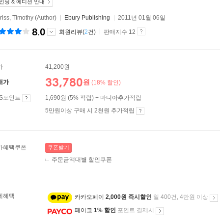
인딩 & 에디션 안내
riss, Timothy (Author)
Ebury Publishing
2011년 01월 06일
8.0
회원리뷰(
2
건)
판매지수 12
가
41,200원
33,780
원
매가
(18% 할인)
ES포인트
1,690원 (5% 적립) + 마니아추가적립
5만원이상 구매 시 2천원 추가적립
가혜택쿠폰
쿠폰받기
주문금액대별 할인쿠폰
제혜택
카카오페이
2,000원 즉시할인
일 400건, 4만원 이상
페이코
1% 할인
포인트 결제시