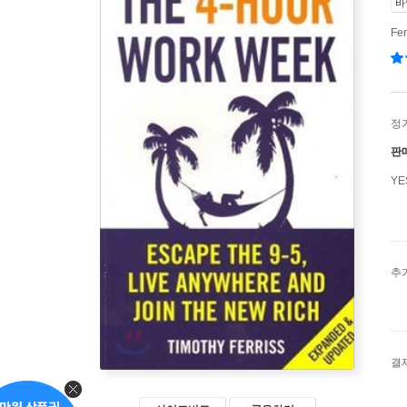
바
Fer
정
판
Y
추
결