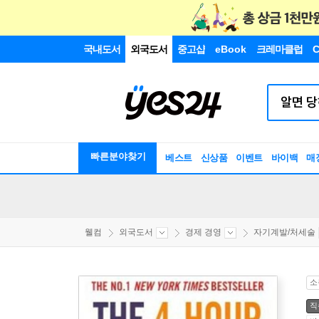
국내도서
외국도서
중고샵
eBook
크레마클럽
C
빠른분야찾기
베스트
신상품
이벤트
바이백
매
웰컴
외국도서
경제 경영
자기계발/처세술
소
직