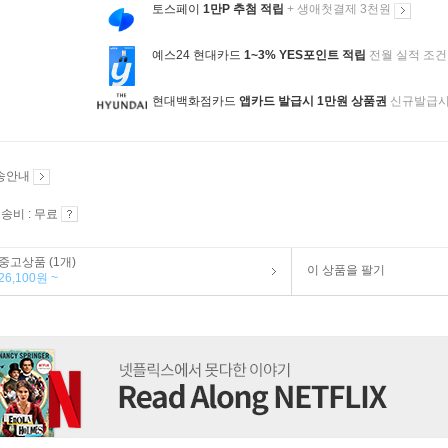
토스페이
1만P 추첨 적립
+ 생애첫결제 3천원
예스24 현대카드
1~3% YES포인트 적립
전월 실적 조건
현대백화점카드
앱카드 발급시 1만원 상품권
신규발급
송안내
송비 : 무료
중고상품 (1개)
이 상품을 팔기
26,100원 ~