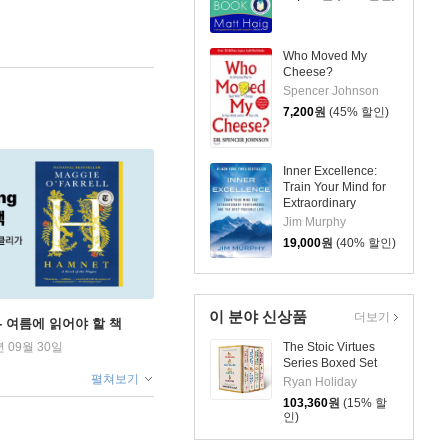
Who Moved My
Cheese?
Spencer Johnson
7,200
원
(45% 할인)
Inner Excellence:
Train Your Mind for
Extraordinary
Performance and the
Jim Murphy
Best Possible Life
19,000
원
(40% 할인)
이 분야 신상품
더보기
ng - 여름에 읽어야 할 책
The Stoic Virtues
년 09월 30일
Series Boxed Set
펼쳐보기
Ryan Holiday
103,360
원
(15% 할
인)