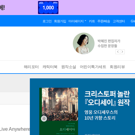
로그인
회원가입
마이페이지
카트
주문/배송
고객센터
Gl
해리포터
캐릭터북
원작소설
어린이특가세트
회원리뷰
 Live Anywhere and Join the New Rich
[ Paperback ]