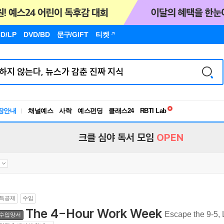
D/LP
DVD/BD
문구
/GIFT
티켓
독서유형검사
RBTI Lab
장안내
채널예스
사락
예스펀딩
클래스24
독서유형검사
크클 심야 독서 모임
OPEN
득공제
수입
The 4-Hour Work Week
Escape the 9-5,
수입양서