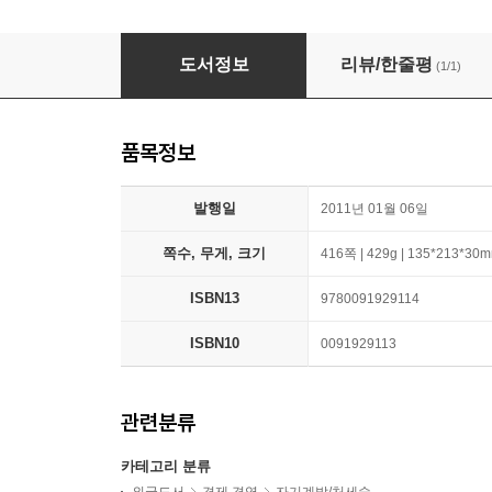
The 4-Hour Work Week
도서정보
리뷰/한줄평
(1/1)
품목정보
발행일
2011년 01월 06일
쪽수, 무게, 크기
416쪽 | 429g | 135*213*30
ISBN13
9780091929114
ISBN10
0091929113
관련분류
카테고리 분류