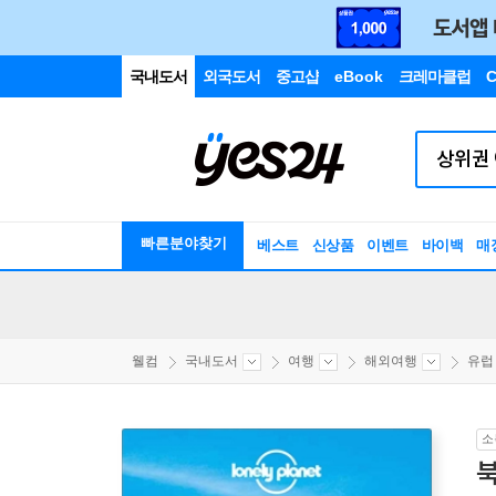
국내도서
외국도서
중고샵
eBook
크레마클럽
C
빠른분야찾기
베스트
신상품
이벤트
바이백
매
웰컴
국내도서
여행
해외여행
유럽
소