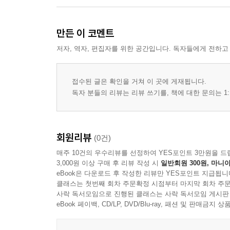
푸넨 섬
오덴세 / 포보르 & 주변 / 스벤보르
만든 이 코멘트
랑엘란 섬
저자, 역자, 편집자를 위한 공간입니다. 독자들에게 전하고
에뢰 섬
유틀란트
오르후스 / 옐링 / 레이크 디스트릭트 / 올보르 / 프
접수된 글은 확인을 거쳐 이 곳에 게재됩니다.
파뇌 섬
독자 분들의 리뷰는 리뷰 쓰기를, 책에 대한 문의는 1:
덴마크에 대한 이해 - 덴마크의 유명 작가들 / 건축 & 
서바이벌 가이드
실용정보
회원리뷰
(0건)
입출국
매주 10건의 우수리뷰를 선정하여 YES포인트 3만원을 드
덴마크 내 교통편
3,000원 이상 구매 후 리뷰 작성 시
일반회원 300원, 마니아
eBook은 다운로드 후 작성한 리뷰만 YES포인트 지급됩니
클래스는 첫번째 회차 주문확정 시점부터 마지막 회차 주문
페로 제도
사락 독서모임으로 진행된 클래스는 사락 독서모임 게시판
여행 포인트 / 여행 시기 / 핵심 정보 / 다른 나라들과의
eBook 페이백, CD/LP, DVD/Blu-ray, 패션 및 판매금
여행 정보 사이트
페로 제도 하이라이트 & 지도