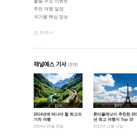
월별 주요 이벤트
추천 여행 일정
국가별 핵심 정보
길 위에서
덴마크
여행 포인트 / 여행 시기 / 핵심 정보 / 다른 나라들과의
채널예스 기사
여행 정보 사이트
(3개)
덴마크 하이라이트 & 지도
코펜하겐 - 역사 / 볼거리 / 코펜하겐 추천 여행 일정 /
정보 / 도착 & 출발 / 코펜하겐 내 교통편
클람펜보르 / 루이지애나 현대미술관
읽다
읽다
셸란 섬
2014년에 떠나야 할 최고의
론리플래닛이 추천한 201
기차 여행
년 최고 여행지 Top 10
로스킬레 / 쾨게 / 트렐레보르
2014년 05월 29일
2013년 12월 12일
보른홀름 섬
뢰네 / 두에 / 구드옘 / 산드비 & 알링에