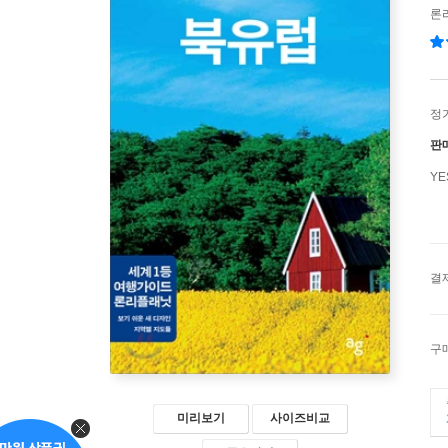
론
정
판
Y
결
구
미리보기
사이즈비교