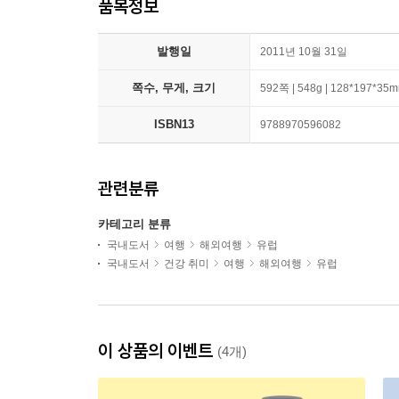
품목정보
발행일
2011년 10월 31일
쪽수, 무게, 크기
592쪽 | 548g | 128*197*35
ISBN13
9788970596082
관련분류
카테고리 분류
국내도서
여행
해외여행
유럽
국내도서
건강 취미
여행
해외여행
유럽
이 상품의 이벤트
(4개)