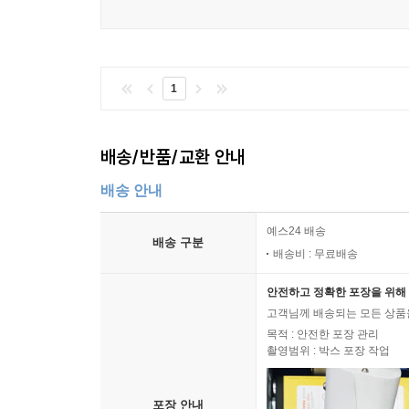
실용정보
입출국
스웨덴 내 교통편
1
노르웨이
여행 포인트 / 여행 시기 / 핵심 정보 / 다른 나라들과의
여행 정보 사이트
배송/반품/교환 안내
노르웨이 하이라이트 & 지도
배송 안내
오슬로 - 역사 / 볼거리 / 오슬로 추천 여행 일정 / 액티
예스24 배송
도착 & 출발 / 오슬로 내 교통편
배송 구분
배송비 : 무료배송
노르웨이 남부
아렌달 / 그림스타드 / 크리스티안산 / 텔레마르크
안전하고 정확한 포장을 위해 
노르웨이 중부
고객님께 배송되는 모든 상품을
목적 : 안전한 포장 관리
릴레함메르 / 뢰로스
촬영범위 : 박스 포장 작업
베르겐 & 피오르 서부
보스 / 하르당에르피오르 / 스타방에르 / 뤼세피오르
포장 안내
노르웨이 북부