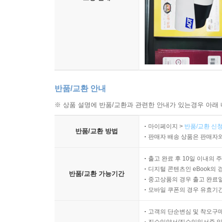
트론헤임 / 보되 / 나르비크 / 로포텐 제도 / 트롬쇠
핀마르크
시르셰네스 / 카라쇼크
스발바르 제도
롱위에아르뷔엔
노르웨이에 대한 이해 - 역사 / 노르웨이인 / 예술 /
반품/교환 안내
서바이벌 가이드
실용정보
※ 상품 설명에 반품/교환과 관련한 안내가 있는경우 아래 
입출국
마이페이지 >
반품/교환 신청
노르웨이 내 교통편
반품/교환 방법
판매자 배송 상품은 판매자와
핀란드
출고 완료 후 10일 이내의 
여행 포인트 / 여행 시기 / 핵심 정보 / 다른 나라들과의
디지털 콘텐츠인 eBook의 
반품/교환 가능기간
여행 정보 사이트
중고상품의 경우 출고 완료일
모바일 쿠폰의 경우 유효기간(
핀란드 하이라이트 & 지도
고객의 단순변심 및 착오구
헬싱키 - 역사 / 볼거리 / 헬싱키 추천 여행 일정 / 액티