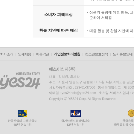
입출국
핀란드 내 교통편
상품의 불량에 의한 반품, 교
소비자 피해보상
준하여 처리됨
탈린
환불 지연에 따른 배상
대금 환불 및 환불 지연에 
여행 포인트 / 여행 시기 / 핵심 정보 / 추천 음식점 
볼거리 / 투어 / 축제 & 이벤트 / 잠잘 곳 / 먹을 곳 /
회사소개
인재채용
이용약관
개인정보처리방침
청소년보호정책
도서홍보안내
상트페테르부르크
여행 포인트 / 여행 시기 / 핵심 정보 / 추천 음식점 
볼거리 / 상트페테르부르크 2일 추천 여행 일정 / 액티비티
대표 : 김석환, 최세라
/ 상트페테르부르크 내 교통편
주소 : 서울시 영등포구 은행로 11, 5층~6층(여의도동,일신
사업자등록번호 : 229-81-37000 통신판매업신고 : 제 200
이메일 : yes24help@yes24.com 호스팅 서비스사업자 :
아이슬란드
Copyright ⓒ YES24 Corp. All Rights Reserved.
여행 포인트 / 여행 시기 / 핵심 정보 / 다른 나라들과의
여행 정보 사이트
아이슬란드 하이라이트 & 지도