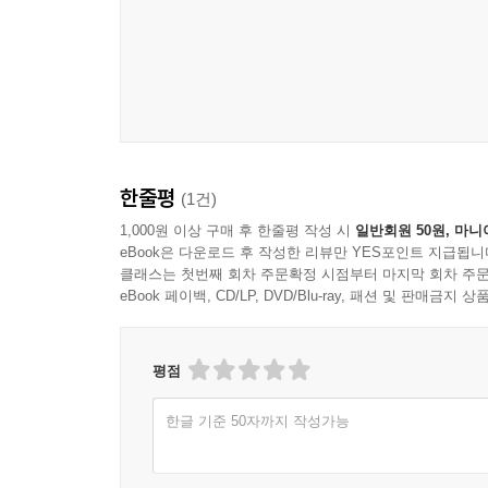
토르샤븐 - 역사 / 볼거리 & 액티비티 / 잠잘 곳 / 먹을
토르샤븐 주변 - 놀소이 섬 / 키르키우뵈우르
산도이 섬 & 스쿠보이
서쪽 섬들 - 바우가르 섬 / 미키네스 섬
클락스비크 & 북쪽 섬들 - 칼소이 섬 / 쿠노이 섬 / 
수두로이 섬 - 트뵈로위리
페로 제도에 대한 이해
한줄평
(1건)
서바이벌 가이드
1,000원 이상 구매 후 한줄평 작성 시
일반회원 50원, 마니
실용정보
eBook은 다운로드 후 작성한 리뷰만 YES포인트 지급됩니
입출국
클래스는 첫번째 회차 주문확정 시점부터 마지막 회차 주문
eBook 페이백, CD/LP, DVD/Blu-ray, 패션 및 판매금
페로 제도 내 교통편
스웨덴
평점
여행 포인트 / 여행 시기 / 핵심 정보 / 다른 나라들과의
여행 정보 사이트
한글 기준 50자까지 작성가능
스웨덴 하이라이트 & 지도