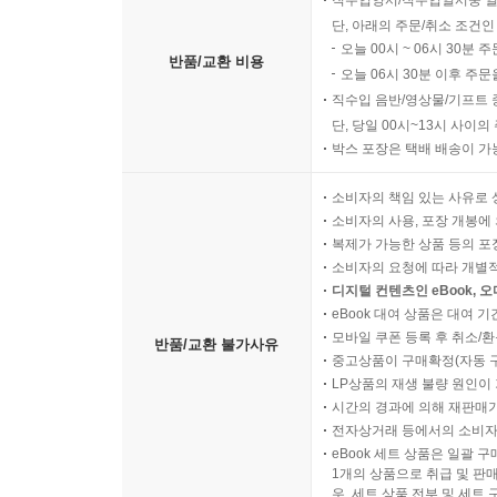
직수입양서/직수입일서중 일
도착 & 출발 / 헬싱키 내 교통편
단, 아래의 주문/취소 조건인
포르보
오늘 00시 ~ 06시 30분 
반품/교환 비용
오늘 06시 30분 이후 주문
남부 해안
직수입 음반/영상물/기프트 
투르쿠 / 난탈리
단, 당일 00시~13시 사이
올란드 군도
박스 포장은 택배 배송이 가
마리에하믄
남서부
소비자의 책임 있는 사유로 
탐페레 / 해멘린나 / 바사
소비자의 사용, 포장 개봉에 
복제가 가능한 상품 등의 포장을 
레이크랜드, 카렐리아, 동부
소비자의 요청에 따라 개별
라펜란타 / 사본린나 / 위배스퀼래 / 쿠오피오 / 요엔
디지털 컨텐츠인 eBook, 
북중부
eBook 대여 상품은 대여 기
오울루 / 쿠사모
모바일 쿠폰 등록 후 취소/환
반품/교환 불가사유
중고상품이 구매확정(자동 
라플란드
LP상품의 재생 불량 원인이 기
로바니에미 / 케미 / 토르니오 / 이나리
시간의 경과에 의해 재판매가
핀란드에 대한 이해 - 역사 / 핀란드인 / 예술 / 숲과
전자상거래 등에서의 소비자
서바이벌 가이드
eBook 세트 상품은 일괄 
1개의 상품으로 취급 및 판매
실용정보
우, 세트 상품 전부 및 세트