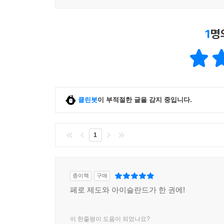
스톡홀름 - 역사 / 볼거리 / 스톡홀름 추천 여행 일정 /
정보 / 도착 & 출발 / 스톡홀름 내 교통편
1
명
스톡홀름 근교 - 피에데르홀마르나 / 박스홀름 / 식
스베알란드
웁살라 / 팔룬
스코네
말뫼 / 룬드 / 트렐레보리 / 위스타드 / 헬싱보리
예탈란드
클린봇
이 부적절한 글을 감지 중입니다.
예테보리 / 스트룀스타드 / 노르셰핑 / 린셰핑 / 바
스몰란드
글라스리셰트 / 칼마르 / 욀란드 섬 / 칼스크로나
1
고틀란드 섬
비스뷔
노를란드
종이책
구매
회가 쿠스텐 / 우메오 / 요크모크 / 키루나 / 아비스코
페로 제도와 아이슬란드가 한 권에!
스웨덴에 대한 이해 - 역사 / 스웨덴인 / 예술 / 자연
서바이벌 가이드
이 한줄평이 도움이 되었나요?