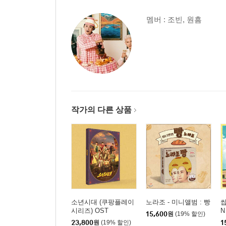
멤버 : 조빈, 원흠
작가의 다른 상품
소년시대 (쿠팡플레이
노라조 - 미니앨범 : 빵
쌉
시리즈) OST
N
15,600
원
(19% 할인)
23,800
원
(19% 할인)
1