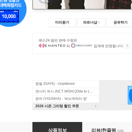
미리듣기
파트너샵
공유하기
예스24 음반 판매 수량은
와
집계에 반영됩니다.
원필 (DAY6) - Unpiltered
엔시티 위시 (NCT WISH) [Ode to Love]
윤하 (YOUNHA) - '써브캐릭터 원'
2026 시즌 그리팅 할인 쿠폰
노라조 5집 - 전국제패
상품정보
리뷰/한줄평
(1/0)