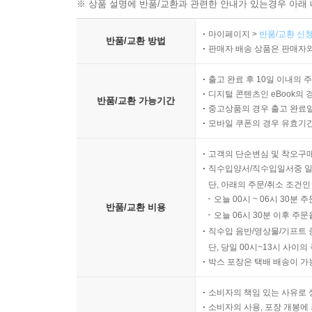
※ 상품 설명에 반품/교환과 관련한 안내가 있는경우 아래 
마이페이지 >
반품/교환 신청
반품/교환 방법
판매자 배송 상품은 판매자와
출고 완료 후 10일 이내의 
디지털 콘텐츠인 eBook의 
반품/교환 가능기간
중고상품의 경우 출고 완료일
모바일 쿠폰의 경우 유효기간(
고객의 단순변심 및 착오구
직수입양서/직수입일서중 일
단, 아래의 주문/취소 조건인
오늘 00시 ~ 06시 30분 
반품/교환 비용
오늘 06시 30분 이후 주문
직수입 음반/영상물/기프트 
단, 당일 00시~13시 사이
박스 포장은 택배 배송이 가
소비자의 책임 있는 사유로 
소비자의 사용, 포장 개봉에 