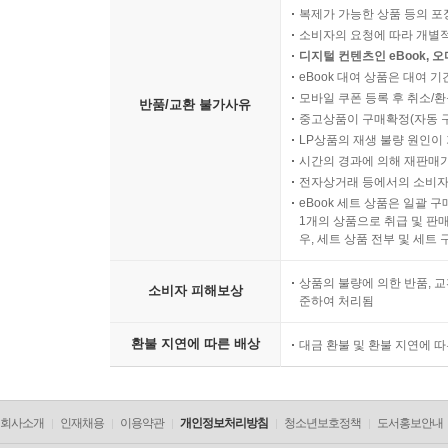
복제가 가능한 상품 등의 포장을 
소비자의 요청에 따라 개별
디지털 컨텐츠인 eBook, 
eBook 대여 상품은 대여 기
모바일 쿠폰 등록 후 취소/환
반품/교환 불가사유
중고상품이 구매확정(자동 
LP상품의 재생 불량 원인이 기
시간의 경과에 의해 재판매가
전자상거래 등에서의 소비자
eBook 세트 상품은 일괄 
1개의 상품으로 취급 및 판매
우, 세트 상품 전부 및 세트
상품의 불량에 의한 반품, 교
소비자 피해보상
준하여 처리됨
환불 지연에 따른 배상
대금 환불 및 환불 지연에 
회사소개
인재채용
이용약관
개인정보처리방침
청소년보호정책
도서홍보안내