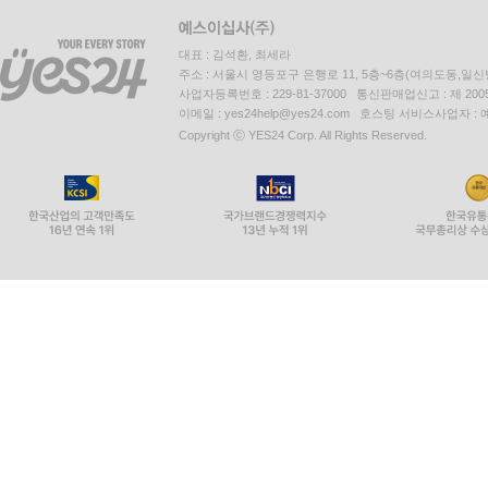
대표 : 김석환, 최세라
주소 : 서울시 영등포구 은행로 11, 5층~6층(여의도동,일신
사업자등록번호 : 229-81-37000 통신판매업신고 : 제 200
이메일 : yes24help@yes24.com 호스팅 서비스사업자 :
Copyright ⓒ YES24 Corp. All Rights Reserved.