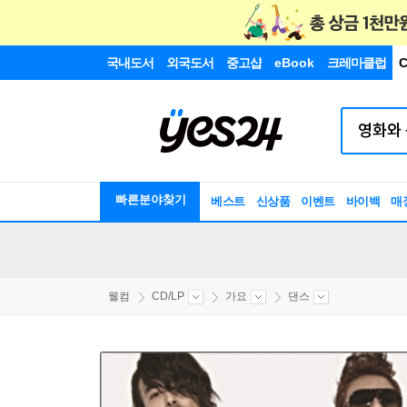
국내도서
외국도서
중고샵
eBook
크레마클럽
C
빠른분야찾기
베스트
신상품
이벤트
바이백
매
웰컴
CD/LP
가요
댄스