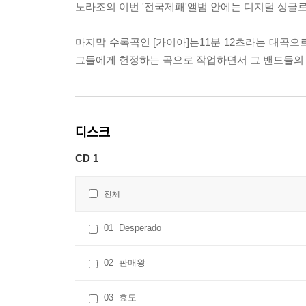
노라조의 이번 '전국제패'앨범 안에는 디지털 싱글로만 
마지막 수록곡인 [가이아]는11분 12초라는 대곡으
그들에게 헌정하는 곡으로 작업하면서 그 밴드들의
디스크
CD 1
전체
01
Desperado
02
판매왕
03
효도