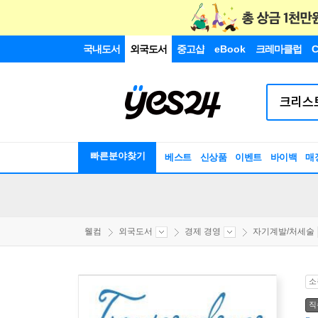
국내도서
외국도서
중고샵
eBook
크레마클럽
C
빠른분야찾기
베스트
신상품
이벤트
바이백
매
웰컴
외국도서
경제 경영
자기계발/처세술
소
직