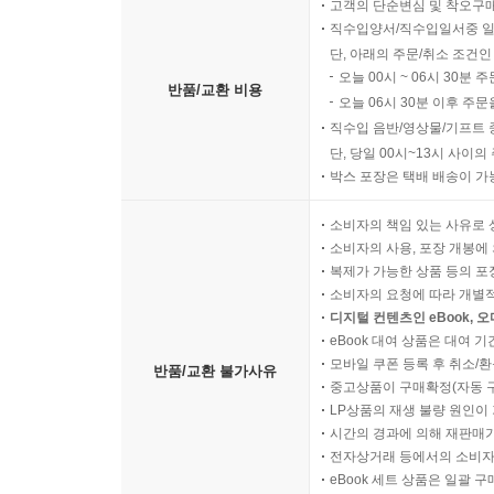
고객의 단순변심 및 착오구
직수입양서/직수입일서중 일
단, 아래의 주문/취소 조건인
오늘 00시 ~ 06시 30분 
반품/교환 비용
오늘 06시 30분 이후 주문
직수입 음반/영상물/기프트 
단, 당일 00시~13시 사이
박스 포장은 택배 배송이 가
소비자의 책임 있는 사유로 
소비자의 사용, 포장 개봉에 
복제가 가능한 상품 등의 포장을 
소비자의 요청에 따라 개별
디지털 컨텐츠인 eBook, 
eBook 대여 상품은 대여 기
모바일 쿠폰 등록 후 취소/환
반품/교환 불가사유
중고상품이 구매확정(자동 
LP상품의 재생 불량 원인이 기
시간의 경과에 의해 재판매가
전자상거래 등에서의 소비자
eBook 세트 상품은 일괄 