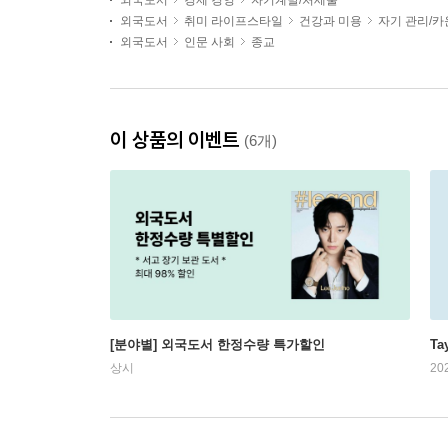
외국도서
경제 경영
자기계발/처세술
외국도서
취미 라이프스타일
건강과 미용
자기 관리/
외국도서
인문 사회
종교
이 상품의 이벤트
(6개)
[분야별] 외국도서 한정수량 특가할인
Ta
상시
20