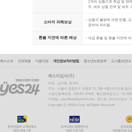
1개의 상품으로 취급 및 판매
우, 세트 상품 전부 및 세트
상품의 불량에 의한 반품, 교
소비자 피해보상
준하여 처리됨
환불 지연에 따른 배상
대금 환불 및 환불 지연에 
회사소개
인재채용
이용약관
개인정보처리방침
청소년보호정책
도서홍보안내
대표 : 김석환, 최세라
주소 : 서울시 영등포구 은행로 11, 5층~6층(여의도동,일신
사업자등록번호 : 229-81-37000 통신판매업신고 : 제 200
이메일 : yes24help@yes24.com 호스팅 서비스사업자 :
Copyright ⓒ YES24 Corp. All Rights Reserved.