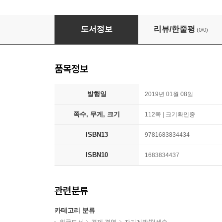
Transcendence: Finding Peace at the End of 
도서정보
리뷰/한줄평
(0/0)
품목정보
발행일
2019년 01월 08일
쪽수, 무게, 크기
112쪽 | 크기확인중
ISBN13
9781683834434
ISBN10
1683834437
관련분류
카테고리 분류