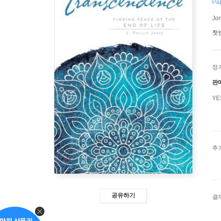
Pap
Jon
첫
정
판
Y
추
공유하기
결