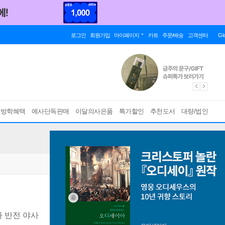
로그인
회원가입
마이페이지
카트
주문/배송
고객센터
Gl
름방학혜택
예사단독판매
이달의사은품
특가할인
추천도서
대량/법인
사 반전 야사