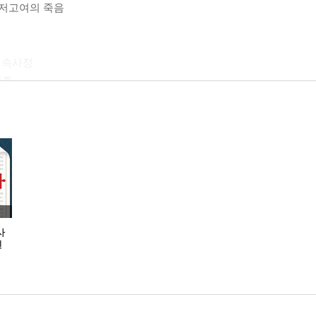
신 저고여의 죽음
를 속사정
광종
의 걸크러시 천추태후
몰락
 얼굴
 부역자들
사
전
패밀리 단종 잔혹사
정
 임사홍
얼굴