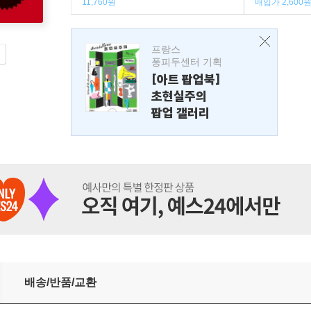
11,760원
매입가 2,600
프랑스
퐁피두센터 기획
[아트 팝업북]
초현실주의
팝업 갤러리
배송/반품/교환