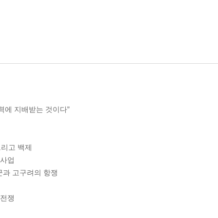
력에 지배받는 것이다”
그리고 백제
복사업
장군과 고구려의 항쟁
타전쟁