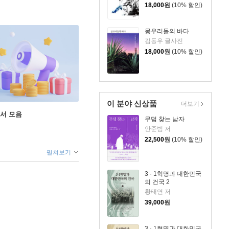
18,000
원
(10% 할인)
뭉우리돌의 바다
김동우 글사진
18,000
원
(10% 할인)
이 분야 신상품
더보기
도서 모음
무덤 찾는 남자
안준범 저
22,500
원
(10% 할인)
펼쳐보기
3 · 1혁명과 대한민국
의 건국 2
황태연 저
39,000
원
3 · 1혁명과 대한민국