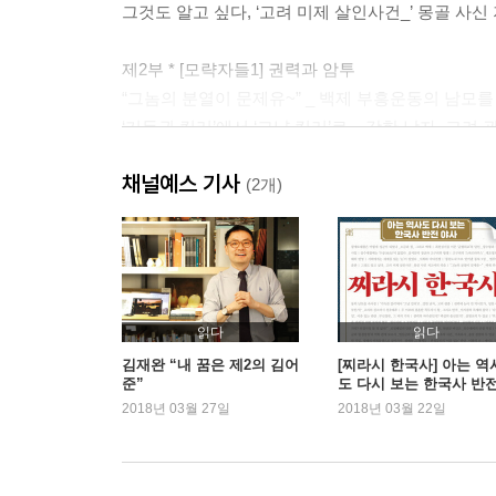
그것도 알고 싶다, ‘고려 미제 살인사건_’ 몽골 사
제2부 * [모략자들1] 권력과 암투
“그놈의 분열이 문제유~” _ 백제 부흥운동의 남모
‘기득권 킬러’에서 ‘그냥 킬러’로 _ 강한 남자, 고려 
권력에 눈이 먼 악녀인가, 당찬 여장부인가_ 고려
채널예스 기사
두 이모와 결혼한 꼭두각시 왕_ 이자겸의 독재와 
(2개)
‘다큐 3일’, 이유 있는 반란_ 무신정변, 그 피의 기록
권력의 파수꾼인가, 백성의 충신인가 _ 삼별초의 두
‘부끄러운 권좌’를 위한 부자의 혈투_ 원나라와 그
신돈은 공민왕의 ‘아바타’였나_ 공민왕과 신돈
읽다
읽다
제3부 * [모략자들2] 왕의 사람들
김재완 “내 꿈은 제2의 김어
[찌라시 한국사] 아는 역
준”
도 다시 보는 한국사 반
“가족은 무슨 가족? 인정사정 볼 것 없다!”_ 로열
야사
2018년 03월 27일
2018년 03월 22일
어둠의 서막, 연산군 비긴즈 _ 인수대비의 인생 역
연산군과 ‘흥청망청’의 역학 관계 보고서_ 연산군과
조선판 간첩 조작 사건, 기축옥사_ 송강 정철의 두 