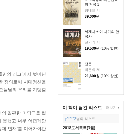
의 건국 1
황태연 저
39,000
원
세계사 + 이 시기의 한
국사
전기기 저
19,530
원
(10% 할인)
정읍
최은희 저
그들만의 리그’에서 벗어난
21,600
원
(10% 할인)
지만 정의로써 시대정신을
 오늘날의 우리를 지탱할
이 책이 담긴
리스트
더보기
편의 질펀한 마당극을 펼
y*****2
님의 리스트
지 못했고 너무 어렵게만
2018도서목록(3월)
강제 연재’를 이어가야만