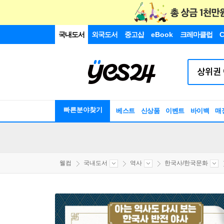
국내도서
외국도서
중고샵
eBook
크레마클럽
C
빠른분야찾기
베스트
신상품
이벤트
바이백
매
웰컴
국내도서
역사
한국사/한국문화