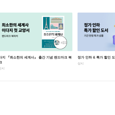
다지 『최소한의 세계사』 출간 기념 랜드마크 북
정가 인하 & 특가 할인 
크
상시
진시