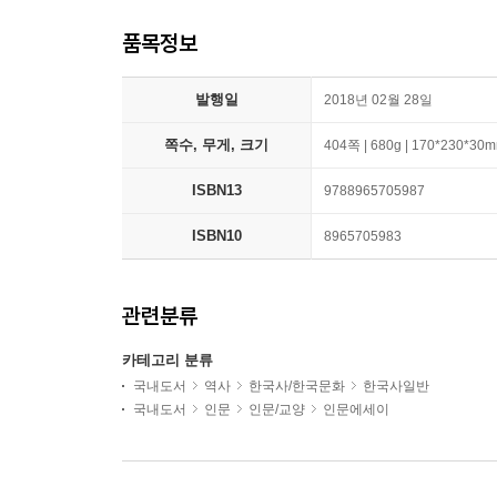
품목정보
발행일
2018년 02월 28일
쪽수, 무게, 크기
404쪽 | 680g | 170*230*30
ISBN13
9788965705987
ISBN10
8965705983
관련분류
카테고리 분류
국내도서
역사
한국사/한국문화
한국사일반
국내도서
인문
인문/교양
인문에세이