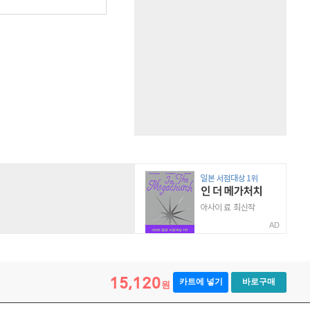
원
AD
15,120
카트에 넣기
바로구매
원