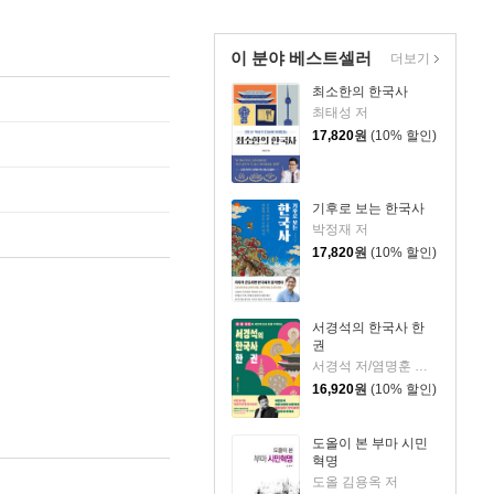
이 분야 베스트셀러
더보기
최소한의 한국사
최태성 저
17,820
원
(10% 할인)
기후로 보는 한국사
박정재 저
17,820
원
(10% 할인)
서경석의 한국사 한
권
서경석 저/염명훈 감수
16,920
원
(10% 할인)
도올이 본 부마 시민
혁명
도올 김용옥 저