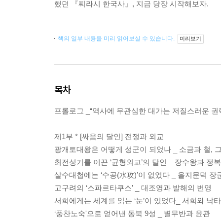
했던 『찌라시 한국사』, 지금 당장 시작해보자.
책의 일부 내용을 미리 읽어보실 수 있습니다.
미리보기
목차
프롤로그 _“역사에 무관심한 대가는 저질스러운 권
제1부 * [싸움의 달인] 전쟁과 외교
광개토대왕은 어떻게 성군이 되었나 _ 소금과 철, 
최전성기를 이끈 ‘균형외교’의 달인 _ 장수왕과 정
살수대첩에는 ‘수공(水攻)’이 없었다 _ 을지문덕 
고구려의 ‘스파르타쿠스’ _ 대조영과 발해의 번영
서희에게는 세계를 읽는 ‘눈’이 있었다_ 서희와 낙
‘풍찬노숙'으로 얻어낸 동북 9성 _ 별무반과 윤관