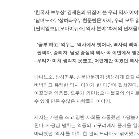
‘한국사 보부상’ 김재완의 뒤집어 쓴 우리 역사 이야
‘남녀노소’, ‘상하좌우’, ‘친문반문’까지, 우리 모두
[딴지일보], [오마이뉴스] 역사 분야 ‘화제의 연재물!
- ‘공부’하고 ‘외우는’ 역사에서 벗어나, 역사적 맥락
- 권력자, 승리자, 남성 중심의 역사 속 이면에서 발
- 우리가 미처 생각지 못했고, 어렵게만 여겼던 역사
남녀노소, 상하좌우, 친문반문까지 생생하게 즐길 수 
비범하고 유쾌한 역사 이야기 한 마당이 펼쳐진다
이끌었던 영웅들, 모두가 외면했으나 불굴의 의지로 
수 있게 만든 수많은 사람들의 이야기.
저자는 가면을 쓰고 양반 사회를 조롱했던 마당놀이
친다. 자긍심 넘치는 역동의 고구려에서 즐거울 일
바라봤던 ‘역사’를 마치 한 편의 드라마로 엮어냈다