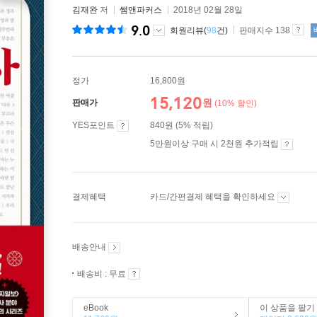
김재완
저
쌤앤파커스
2018년 02월 28일
9.0
회원리뷰(
98
건)
판매지수 138
정가
16,800원
15,120
원
판매가
(10% 할인)
YES포인트
840원 (5% 적립)
5만원이상 구매 시 2천원 추가적립
결제혜택
카드/간편결제 혜택을 확인하세요
배송안내
배송비 : 무료
eBook
이 상품을 팔기