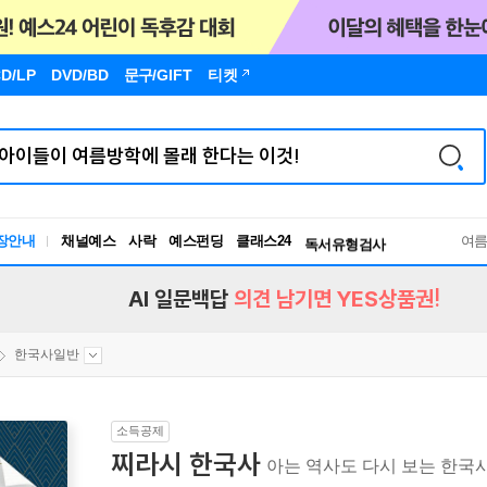
D/LP
DVD/BD
문구
/GIFT
티켓
장안내
채널예스
사락
예스펀딩
클래스24
독서유형검사
여
RBTI Lab
독서유형검사
AI 일문백답
의견 남기면 YES상품권!
한국사일반
소득공제
찌라시 한국사
아는 역사도 다시 보는 한국