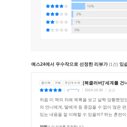
찾아서 너희 엄마가 어떤 사람이었는지, 어떻게 돌아
16%
_1990년 은유의 편지 중에서
2%
현재의 은유가 제공하는 정보를 바탕으로, 과거에 
1%
실패를 거듭하던 중 과거의 은유는 뜻밖의 장소에서
0%
연결하는 또 다른 끈을 만나게 된 것이다. 여기서
이제야 알겠어.
예스24에서 우수작으로 선정한 리뷰가
(1건)
있습
그 먼 시간을 건너 네 편지가 나한테 도착한 이유를.
‘초딩’으로 시작됐던 호칭이 너, 언니, 이모 등으로
가까이 서로의 존재를 느끼며, 그 모든 호칭을 초
[북클러버]'세계를 건너
종이책
구매
주간우수작
안부인사를 전하며, 짝사랑 실패담이나 미래의 꿈을
p******y
2024-10-30
신고
|
|
|
태어난 해까지 계속된다. 그리고 마지막에 이르러 
처음 이 책의 차례 목록을 보고 살짝 당황했었던
독자들은 두 은유의 편지가 먼 시간을 건너 서로에게
의 언니에게, 딸에게 등 종잡을 수 없이 많은 
있는 내용을 잘 이해할 수 있을까? 하는 혼란이
언니. 요즘은 어쩐지 자꾸만 이상한 생각이 들어.