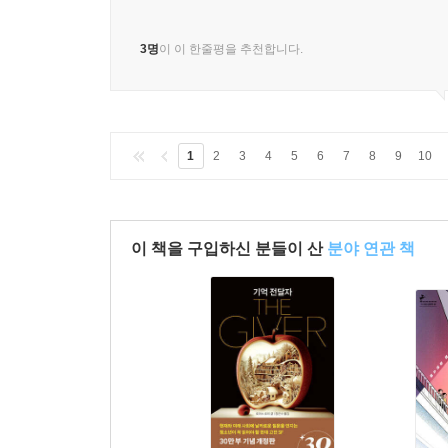
6학년 딸 읽히려고 샀는데 제가 읽다가 눈물이
3명
이 이 한줄평을 추천합니다.
1
2
3
4
5
6
7
8
9
10
이 책을 구입하신 분들이 산
분야 연관 책