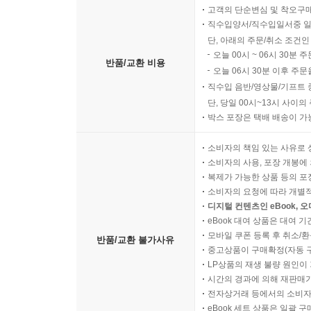
고객의 단순변심 및 착오구
직수입양서/직수입일서중 일
단, 아래의 주문/취소 조건인
오늘 00시 ~ 06시 30분 
반품/교환 비용
오늘 06시 30분 이후 주문
직수입 음반/영상물/기프트 
단, 당일 00시~13시 사이
박스 포장은 택배 배송이 가
소비자의 책임 있는 사유로 
소비자의 사용, 포장 개봉에 
복제가 가능한 상품 등의 포장을 
소비자의 요청에 따라 개별
디지털 컨텐츠인 eBook, 
eBook 대여 상품은 대여 기
모바일 쿠폰 등록 후 취소/환
반품/교환 불가사유
중고상품이 구매확정(자동 
LP상품의 재생 불량 원인이 기
시간의 경과에 의해 재판매가