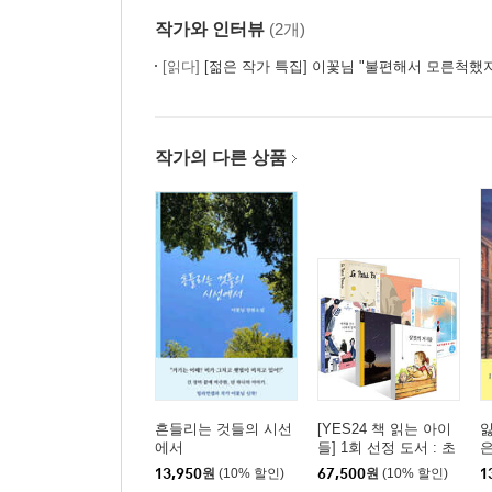
39. 언니에게
작가와 인터뷰
(2개)
40. 딸에게
[읽다]
[젊은 작가 특집] 이꽃님 "불편해서 모른척했지만 
41. 보내지 못한 편지_은유에게
작가의 편지
작가의 다른 상품
흔들리는 것들의 시선
[YES24 책 읽는 아이
잃
에서
들] 1회 선정 도서 : 초
은
등 5~6학년 세트
13,950
원
(10% 할인)
67,500
원
(10% 할인)
1