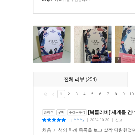
자꾸만 불안해져.
20명
이 이 리뷰를 추천합니다.
이번에 온 편지는 지우개로 박박 지워 놓은 것처럼 
언니가 사는 세계와 내가 사는 세계는 점점 더 가까
언니 아직 거기 있는 거지?
_ 2017년 은유의 편지 중에서
두 사람이 살아가는 시간의 속도가 다르지 않다면 
아이의 고민을 같이 듣게 된다. 또 한편으로 독자
비밀까지도. 시간의 흐름이 다르지 않았다면 이 
2
우리는 이야기의 아름다움에 고개를 끄떡이게 된다.
전체 리뷰
(254)
* 심사평
1
2
3
4
5
6
7
8
9
10
문학은 무엇을 이야기하는가보다 그것을 어떻게 드
생명을 얻을 수도 있다. 사실 가장 흔한 주제에
[북클러버]'세계를 건너
종이책
구매
주간우수작
갈게』는 이 어려운 일에 성공한 작품이다._김진경(
p******y
2024-10-30
신고
|
|
|