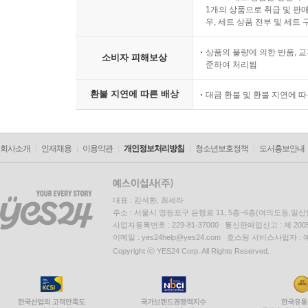
전자상거래 등에서의 소비자
eBook 세트 상품은 일괄 
1개의 상품으로 취급 및 판매
우, 세트 상품 전부 및 세트
상품의 불량에 의한 반품, 교
소비자 피해보상
준하여 처리됨
환불 지연에 따른 배상
대금 환불 및 환불 지연에 
회사소개
인재채용
이용약관
개인정보처리방침
청소년보호정책
도서홍보안내
대표 : 김석환, 최세라
주소 : 서울시 영등포구 은행로 11, 5층~6층(여의도동,일신
사업자등록번호 : 229-81-37000 통신판매업신고 : 제 200
이메일 : yes24help@yes24.com 호스팅 서비스사업자 :
Copyright ⓒ YES24 Corp. All Rights Reserved.