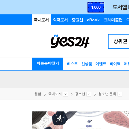
국내도서
외국도서
중고샵
eBook
크레마클럽
C
빠른분야찾기
베스트
신상품
이벤트
바이백
매
웰컴
국내도서
청소년
청소년 문학