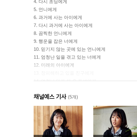
4. 다시 초딩에게
5. 언니에게
6. 과거에 사는 아이에게
7. 다시 과거에 사는 아이에게
8. 끔찍한 언니에게
9. 행운을 잡은 너에게
10. 믿기지 않는 곳에 있는 언니에게
11. 엄청난 일을 겪고 있는 너에게
12. 미래의 아이에게
13. 창피해하고 있을 친구에게
14. 엄청난 일을 해 줄 동생에게
15. 과거의 너에게
채널예스 기사
16. 은유에게
(5개)
17. 과거에게
18. 미래의 은유에게
19. 이름 똑같은 ‘언니’에게
20. 고통과 시련을 준 은유에게
21. 정말정말 미안한 언니에게