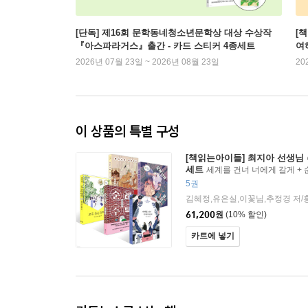
[단독] 제16회 문학동네청소년문학상 대상 수상작
[
『아스파라거스』출간 - 카드 스티커 4종세트
여
2026년 07월 23일 ~ 2026년 08월 23일
20
이 상품의 특별 구성
[책읽는아이들] 최지아 선생님 
세트
세계를 건너 너에게 갈게 + 
는 장례식 + 오백 년째 열다섯 1
5권
61,200
원
(10% 할인)
카트에 넣기