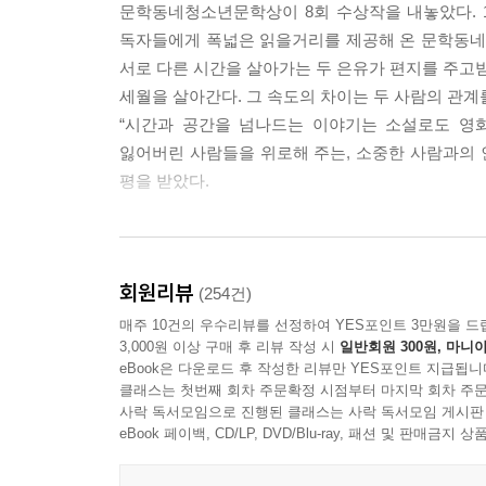
문학동네청소년문학상이 8회 수상작을 내놓았다. 
독자들에게 폭넓은 읽을거리를 제공해 온 문학동네
서로 다른 시간을 살아가는 두 은유가 편지를 주고받으
세월을 살아간다. 그 속도의 차이는 두 사람의 관
“시간과 공간을 넘나드는 이야기는 소설로도 영화
잃어버린 사람들을 위로해 주는, 소중한 사람과의 
평을 받았다.
34년의 시간을 거슬러 잘못 배달된 편지
회원리뷰
믿을 수 없는 기적의 시작
(254건)
2016년, 아빠의 재혼을 앞두고 은유는 마음이 어
매주 10건의 우수리뷰를 선정하여 YES포인트 3만원을 드
3,000원 이상 구매 후 리뷰 작성 시
일반회원 300원, 마니아
대해선 아무것도 모른다. 세상에 존재했는지조차 의
eBook은 다운로드 후 작성한 리뷰만 YES포인트 지급됩니
여자’의 존재는 껄끄럽다. 그런 은유에게 아빠는 1
클래스는 첫번째 회차 주문확정 시점부터 마지막 회차 주문
거슬러 1982년에 사는 또 다른 은유에게 도착
사락 독서모임으로 진행된 클래스는 사락 독서모임 게시판
장난으로 답장을 보내고 있다고 오해한 현재의 은유.
eBook 페이백, CD/LP, DVD/Blu-ray, 패션 및 판매금
터놓는 사이로 발전한다.