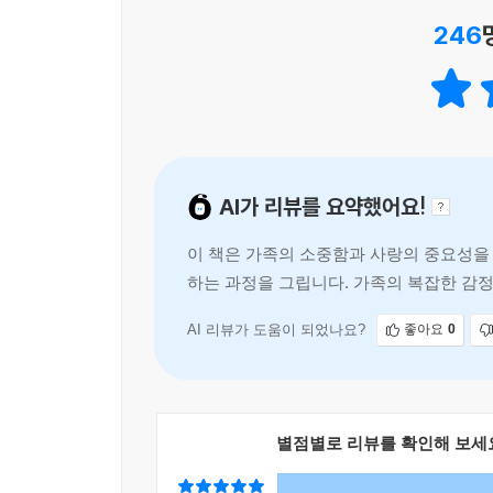
246
그렇게 짜증 나게 완벽한 언니를 둔다는 건 상상도 
ㅋㅋ_2016년 은유의 편지 중에서
정말 너희 아빠가 엄마에 대해 아무것도 알려 주지 않
편지 중에서
AI가 리뷰를 요약했어요!
우리가 편지를 주고받게 된 건 결코 우연이 아니야.
이 책은 가족의 소중함과 사랑의 중요성을 
난 엄마의 비밀을 풀고, 넌 인생을 바꾸고.
하는 과정을 그립니다. 가족의 복잡한 감
둘은 각자가 서 있는 시간을 이용해 서로의 고민을
감으로 독자를 사로잡으며, 과거와
만한 미래의 일을 알려 주고, 과거의 은유는 현재의 
AI 리뷰가 도움이 되었나요?
좋아요
0
나는 과거 속 너희 부모님을 찾아서 너희 엄마의 
준다든지, 드래곤볼이 어디에 떨어져 있는지 알려 준
뭐, 그게 어렵다면 그냥 편하게 학력고사 시험문제를
(…)
별점별로 리뷰를 확인해 보세
내가 너희 엄마 찾아 줄게.