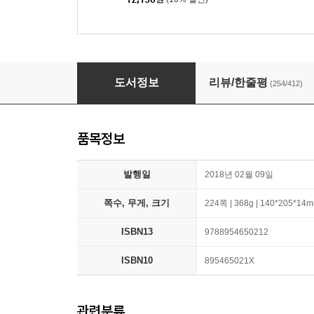
세계를 건너 너에게 갈게
도서정보
리뷰/한줄평
(254/412)
품목정보
발행일
2018년 02월 09일
쪽수, 무게, 크기
224쪽 | 368g | 140*205*14
ISBN13
9788954650212
ISBN10
895465021X
관련분류