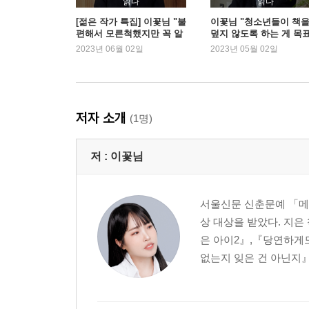
읽다
읽다
22. 굳게 믿는 동생에게
[젊은 작가 특집] 이꽃님 "불
이꽃님 "청소년들이 책
편해서 모른척했지만 꼭 알
덮지 않도록 하는 게 목
23. 즐거운 하루를 보내고 있을 언니에게
아야 하는 이야기"
요"
2023년 06월 02일
2023년 05월 02일
24. 미래의 동생에게
25. 고마운 언니에게
26. 잘하고 있는 동생에게
27. 과거의 언니에게
저자 소개
(1명)
28. 불쌍한 동생에게
29. 일백 퍼센트 믿는 언니에게
저 :
이꽃님
30. 날 걱정해 주는 고마운 동생에게
31. 또 미래 동생에게
32. 행복해하고 있을 언니에게
서울신문 신춘문예 「메
33. 은유에게
상 대상을 받았다. 지
34. 우리 귀염둥이 은유에게
은 아이2』,『당연하게도
35. 이모 아닌 언니에게
없는지 잊은 건 아닌지』
36. 여전히 내 동생인 은유에게
37. 여전히 궁금해하고 있을 언니에게
38. 미래의 동생에게