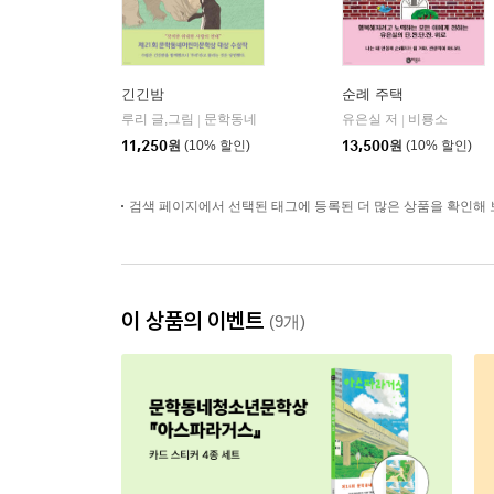
긴긴밤
순례 주택
루리 글,그림
문학동네
유은실 저
비룡소
|
|
11,250
원
(10% 할인)
13,500
원
(10% 할인)
검색 페이지에서 선택된 태그에 등록된 더 많은 상품을 확인해 
이 상품의 이벤트
(9개)