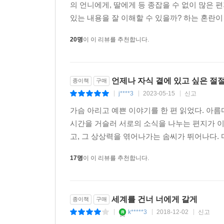
처음 이 책의 차례 목록을 보고 살짝 당황했었던
은유가 과거 은유를 통해 엄마를 찾는 과정은 치
의 언니에게, 딸에게 등 종잡을 수 없이 많은 
잊는 일이 아니라 맘껏 그리워하고, 아파하고, 슬퍼
있는 내용을 잘 이해할 수 있을까? 하는 혼란이
작품이 아프고 고단한 요즘 청소년들의 마음도 따뜻
20명
이 이 리뷰를 추천합니다.
본심 바로 전날 이 원고를 다시 읽었다. 두 번째 읽
깨달았다. 시간과 공간을 넘나드는 이야기는 소설
영원히 잃어버린 사람들을 위로해 주는, 소중한 
언제나 자식 곁에 있고 싶은 절
종이책
구매
것이다._유영진(아동청소년문학평론가)
j****3
2023-05-15
신고
|
|
|
이 소설은 매력 있다. 계속 읽게 만드는 것. 감동을
가슴 아리고 예쁜 이야기를 한 편 읽었다. 아
(소설가)
시간을 거슬러 서로의 소식을 나누는 편지가 이
고, 그 상상력을 엮어나가는 솜씨가 뛰어나다. 
17명
이 이 리뷰를 추천합니다.
세계를 건너 너에게 갈게
종이책
구매