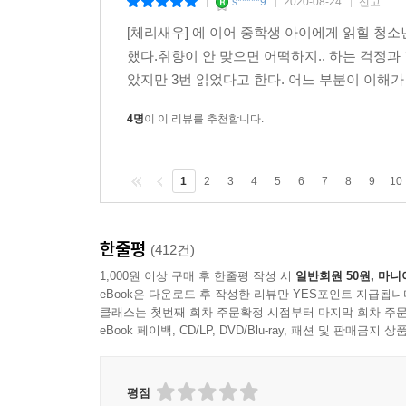
무엇도 막지 못한 인연의 고리
종이책
구매
s*****9
2020-08-24
신고
|
|
|
[체리새우] 에 이어 중학생 아이에게 읽힐 청
했다.취향이 안 맞으면 어떡하지.. 하는 걱정과
았지만 3번 읽었다고 한다. 어느 부분이 이해가
4명
이 이 리뷰를 추천합니다.
1
2
3
4
5
6
7
8
9
10
한줄평
(412건)
1,000원 이상 구매 후 한줄평 작성 시
일반회원 50원, 마니
eBook은 다운로드 후 작성한 리뷰만 YES포인트 지급됩니
클래스는 첫번째 회차 주문확정 시점부터 마지막 회차 주문
eBook 페이백, CD/LP, DVD/Blu-ray, 패션 및 판매금