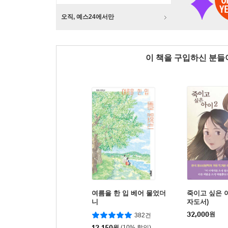
오직, 예스24에서만
이 책을 구입하신 분
여름을 한 입 베어 물었더
죽이고 싶은 아
니
자도서)
32,000
원
382건
12,150
원
(10% 할인)