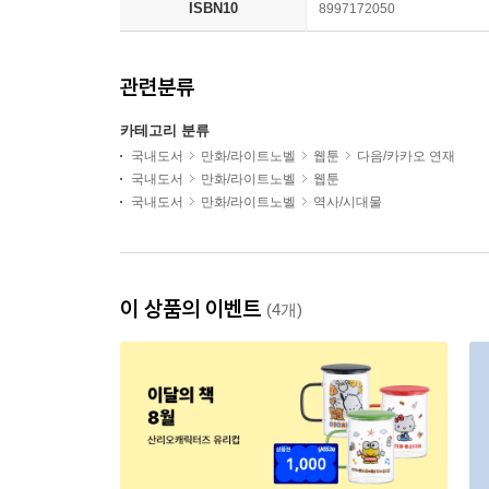
ISBN10
8997172050
관련분류
카테고리 분류
국내도서
만화/라이트노벨
웹툰
다음/카카오 연재
국내도서
만화/라이트노벨
웹툰
국내도서
만화/라이트노벨
역사/시대물
이 상품의 이벤트
(4개)