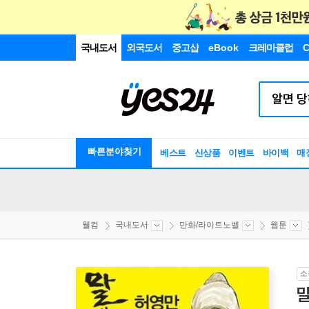
국내도서
외국도서
중고샵
eBook
크레마클럽
C
빠른분야찾기
베스트
신상품
이벤트
바이백
매
웰컴
국내도서
만화/라이트노벨
웹툰
소
말