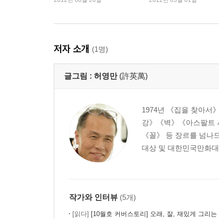
2012년 06월 26일
2012년 05월 01일
저자 소개
(1명)
글그림 :
허영만
(許英萬)
1974년 《집을 찾아
강》《벽》《아스팔트 
《꼴》 등 장르를 넘나드
대상 및 대한민국만화대상,
작가와 인터뷰
(5개)
[읽다]
[10월호 커버스토리] 오래, 잘, 재밌게 그리는