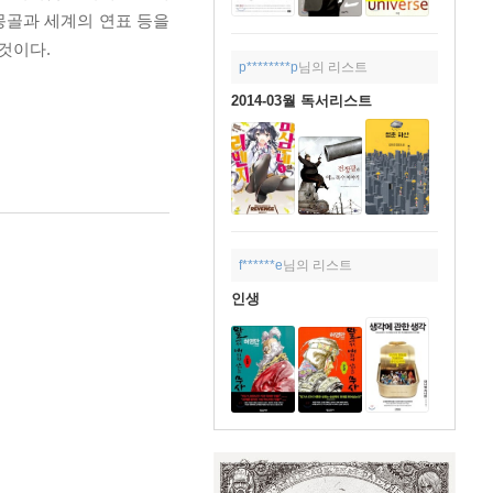
몽골과 세계의 연표 등을
것이다.
p********p
님의 리스트
2014-03월 독서리스트
f******e
님의 리스트
인생