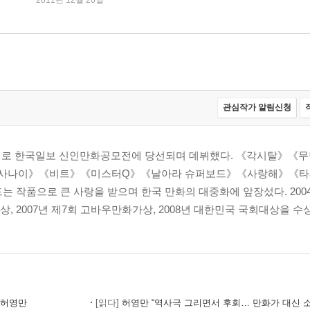
2011년 12월 26일
관심작가 알림신청
서》로 한국일보 신인만화공모전에 당선되며 데뷔했다. 《각시탈》《무
사나이》《비트》《미스터Q》《날아라 슈퍼보드》《사랑해》《타
는 작품으로 큰 사랑을 받으며 한국 만화의 대중화에 앞장섰다. 20
 2007년 제7회 고바우만화가상, 2008년 대한민국 국회대상을 수상하
 허영만
[읽다]
허영만 “역사극 그리면서 후회… 만화가 대신 소