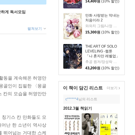
14,400
원
(10% 할인)
꾸준하게 독서모임
만화 사랑받는 막내는
처음이라 2
와와치 그림/나정 글/미래나비 원저
펼쳐보기
15,300
원
(10% 할인)
THE ART OF SOLO
LEVELING -웹툰
「나 혼자만 레벨업」
공식 아트북-
추공 원저/장성락 그림
43,200
원
(10% 할인)
작 활동을 계속해온 허영만
 몽골인이 집필한 〈몽골
이 책이 담긴
리스트
더보기
스 칸의 모습을 허영만만
c******4
님의 리스트
2012.3월 책읽기
 칭기스 칸 만화들도 모
태어난 한 소년이 역사상
를 뛰어넘는 거대한 스케