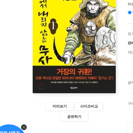
허
정
판
Y
결
구
미리보기
사이즈비교
공유하기