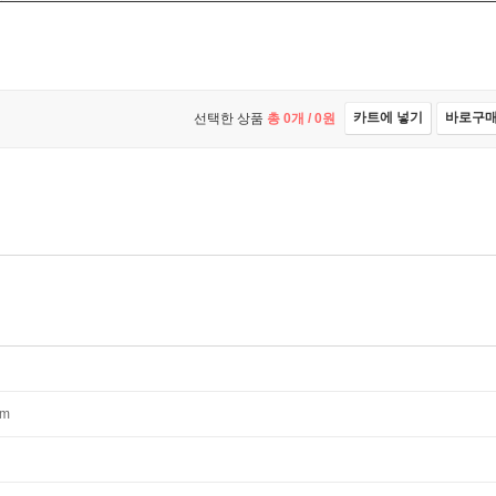
카트에 넣기
바로구
선택한 상품
총
0
개 /
0
원
mm