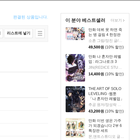
완결된 상품입니다.
이 분야 베스트셀러
더보기
만화 데뷔 못 하면 죽
매
리스트에 넣기
는 병 걸림 4 한정판
소흔 그림/장진 글/백덕수 원저
49,500
원
(10% 할인)
만화 나 혼자만 레벨
업 : 라그나로크 3
JIN(REDICE STUDIO) 글그림/당도(REDICE STUDIO) 글/다울 원저
14,400
원
(10% 할인)
THE ART OF SOLO
LEVELING -웹툰
「나 혼자만 레벨업」
공식 아트북-
추공 원저/장성락 그림
43,200
원
(10% 할인)
만화 이번 생은 가주
가 되겠습니다 2부 6
특장판 세트
몬,앤트스튜디오 글그림/김로아 원저