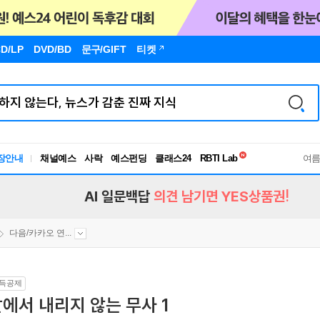
D/LP
DVD/BD
문구
/GIFT
티켓
독서유형검사
RBTI Lab
장안내
채널예스
사락
예스펀딩
클래스24
여
독서유형검사
AI 일문백답
의견 남기면 YES상품권!
다음/카카오 연...
득공제
에서 내리지 않는 무사 1