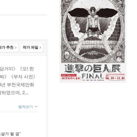
작가 추천
작가 파일
당거미》《오! 한
짜》《부자 사전》
04년 부천국제만화
였으며, 2...
펼쳐보기
설가 될 걸”