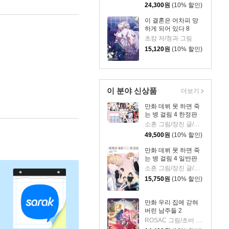
24,300
원
(10% 할인)
이 결혼은 어차피 망
하게 되어 있다 8
초캄 저/청과 그림
15,120
원
(10% 할인)
이 분야 신상품
더보기
만화 데뷔 못 하면 죽
는 병 걸림 4 한정판
소흔 그림/장진 글/백덕수 원저
49,500
원
(10% 할인)
만화 데뷔 못 하면 죽
는 병 걸림 4 일반판
소흔 그림/장진 글/백덕수 원저
15,750
원
(10% 할인)
만화 우리 집에 갇혀
버린 남주들 2
ROSAC 그림/초바 글/김지아 원저