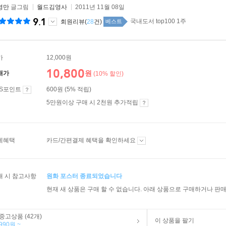
영만
글그림
월드김영사
2011년 11월 08일
9.1
국내도서 top100 1주
회원리뷰(
28
건)
베스트
가
12,000원
10,800
원
매가
(10% 할인)
ES포인트
600원 (5% 적립)
5만원이상 구매 시 2천원 추가적립
제혜택
카드/간편결제 혜택을 확인하세요
매 시 참고사항
원화 포스터 종료되었습니다
현재 새 상품은 구매 할 수 없습니다. 아래 상품으로 구매하거나 판매
중고상품 (42개)
이 상품을 팔기
990원 ~