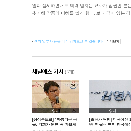
일과 섬세하면서도 박력 넘치는 묘사가 압권인 본문
추가해 작품의 이해를 쉽게 했다. 보다 깊이 있는 
책의 일부 내용을 미리 읽어보실 수 있습니다.
미리보기
채널예스 기사
(3개)
읽다
읽다
[상상북토크] “아름다운 몽
[출판사 탐방] 미국에선 1
골, 기회가 되면 꼭 가보세
만 부 팔린 책이 한국에선
요” -『조드』김형수
00만 부 팔려 – 김영사