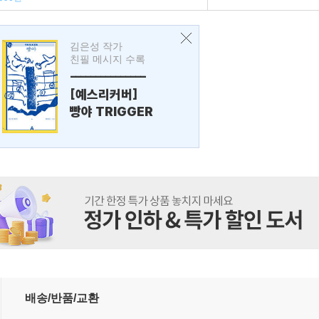
김은성 작가
친필 메시지 수록
---------------
[예스리커버]
빵야 TRIGGER
배송/반품/교환