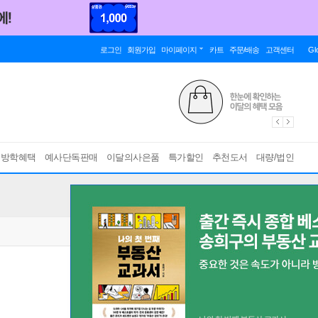
로그인
회원가입
마이페이지
카트
주문/배송
고객센터
Gl
름방학혜택
예사단독판매
이달의사은품
특가할인
추천도서
대량/법인