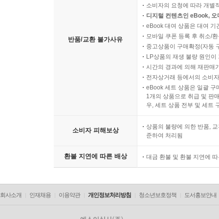
소비자의 요청에 따라 개별
디지털 컨텐츠인 eBook, 
eBook 대여 상품은 대여 기
모바일 쿠폰 등록 후 취소/환
반품/교환 불가사유
중고상품이 구매확정(자동 
LP상품의 재생 불량 원인이 기
시간의 경과에 의해 재판매가
전자상거래 등에서의 소비자
eBook 세트 상품은 일괄 
1개의 상품으로 취급 및 판매
우, 세트 상품 전부 및 세트
상품의 불량에 의한 반품, 교
소비자 피해보상
준하여 처리됨
환불 지연에 따른 배상
대금 환불 및 환불 지연에 
회사소개
인재채용
이용약관
개인정보처리방침
청소년보호정책
도서홍보안내