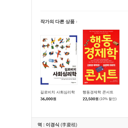
작가의 다른 상품
길로비치 사회심리학
행동경제학 콘서트
36,000
원
22,500
원
(10% 할인)
역 :
이경식
(李慶植)