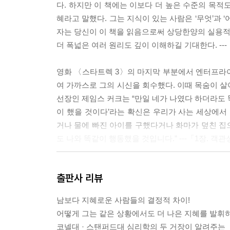
다. 하지만 이 책에는 이보다 더 높은 수준의 목적
혜라고 말했다. 그는 지식이 있는 사람은 ‘무엇’과 ‘
자는 당신이 이 책을 읽음으로써 상당한양의 실용적인
더 폭넓은 여러 원리도 깊이 이해하길 기대한다. -
영화 〈스타트렉 3〉의 마지막 부분에서 엔터프라이
여 가까스로 그의 시신을 회수했다. 이때 목숨이 
선장인 제임스 커크는 “만일 네가 나였다 하더라도 
이 했을 것이다’라는 확신은 우리가 사는 세상에
거나 물에 빠진 아이를 구했다거나 화마가 덮친 집
도 나와 똑같이 행동했을 것입니다.” ---「1장.
‘이 방에서 가장 지혜로운 사람’은 이런 복잡한 상
출판사 리뷰
않는 행동은 쉽게 하지 못하도록 만들라.” 예컨대
커다란 공을 오르막길을 굴려 올리는 것처럼 어렵게 
남보다 지혜로운 사람들의 결정적 차이!
어떻게 그는 같은 상황에서도 더 나은 지혜를 발휘
‘이 방에서 가장 지혜로운 사람’은 아니었을지 몰라
코넬대 · 스탠퍼드대 심리학의 두 거장이 알려주는