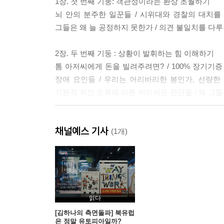
1장. 첫 번째 기둥: 객관성이라는 환상 초월하기
뇌 안의 분주한 일꾼들 / 시위대와 경찰의 대치를 
그들은 왜 늘 공정하지 못한가 / 의견 불일치를 다루
2장. 두 번째 기둥 : 상황이 발휘하는 힘 이해하기
톰 아저씨에게 돈을 빌려주려면? / 100% 장기기
장애 요인들 / 우리는 어리바리한 봉인가, 선량한 
기본적 귀인 오류에 따른 어리석은 판단들 / 왜 그
3장. 세 번째 기둥 : 언어 자체가 지혜의 바탕
채널예스 기사
정치학의 언어, 언어의 정치학 / 이름 붙이기, 왜
(1개)
만들어지는 방식을 이해하라 / 틀의 영향력 / 이익의
4장. 네 번째 기둥 : 행동이 정신을 지배하는 원리 
오비디우스 연애비법과 감정이론 / 신체와 정신 사이
부조화를 줄이기 위한 합리화 과정들 / 선택에서 부조
읽다
자신에게 초점을 맞춰라 /합리화, 너무도 인간적인 약
[김하나의 측면돌파] 북유럽
은 정말 유토피아일까?