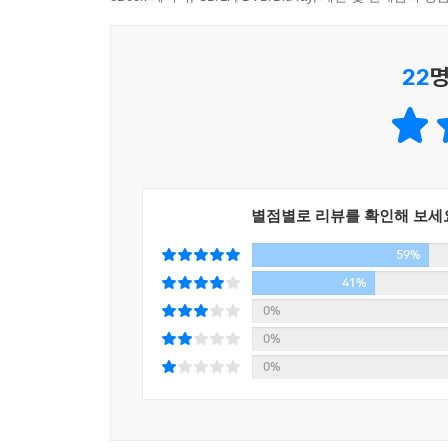
정치적인 경쟁자를 언급하면서 이렇게 말했다. “나는
자신의 일상에 대해서뿐만 아니라 내가 직업상 오랜
Q. 어느 마을에서 골칫거리였던 쓰레기 재활용 비
22
명
폴 에를리히 (스탠퍼드대학교 생물학 교수)
해답은 두둑한 보상이나 무거운 처벌에 있지 않다
것이었다. 행동을 가로막는 장애 요인을 없애는 
음식을 두지 말아야 하고, 아이가 책을 읽지 않는다
지혜로운 사람’은, 어떤 것을 상황적인 관점에서 바
위 간단한 두 사례와 같이, 이 책에는 사회심리학자
별점별로 리뷰를 확인해 보세
많은 질문과 예시를 통해 제시돼 있다. 그 내용
59%
통찰들이다.
41%
0%
이 방에서 가장 행복한 사람은 누구인가?
0%
인간관계에서 자녀교육과 환경보호까지 … 지혜로운
0%
이 책의 2부에서는 1부에서 제시된 지혜의 원리들
조언들로 채워져 있다. 첫 번째 쟁점은 ‘행복’에
행복에 관한 지혜로운 여러 관점들에 대해 알려준다.