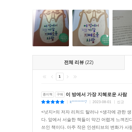
길이 있음에도 불구하고 왜 그러지 못하는지, 
알려준다. 세 번째 쟁점은 ‘학습부진’에 관한 것으
내용으로, ‘이 방에서 가장 지혜로운 사람’은 ‘
갖도록 이끌어준다고 설명한다. 마지막 쟁점은 ‘기
있을지에 다양한 심리 실험을 바탕으로 현실적인 
전체 리뷰
(22)
1
이 방에서 가장 지혜로운 사람
종이책
구매
k*********7
2023-08-01
신고
|
|
|
<넛지>의 저자 리처드 탈러나 <생각에 관한 
다. 앞에서 서술한 책들이 약간 어렵게 느껴진
쓰인 책이다. 아주 작은 인센티브의 변화가 사람