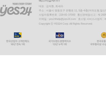
대표 : 김석환, 최세라
주소 : 서울시 영등포구 은행로 11, 5층~6층(여의도동,일신
사업자등록번호 : 229-81-37000 통신판매업신고 : 제 200
이메일 : yes24help@yes24.com 호스팅 서비스사업자 :
Copyright ⓒ YES24 Corp. All Rights Reserved.