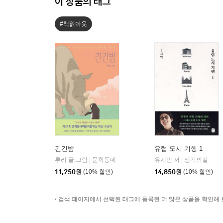
이 상품의 태그
#책읽아웃
긴긴밤
유럽 도시 기행 1
루리 글,그림
문학동네
유시민 저
생각의길
|
|
11,250
원
(10% 할인)
14,850
원
(10% 할인)
검색 페이지에서 선택된 태그에 등록된 더 많은 상품을 확인해 