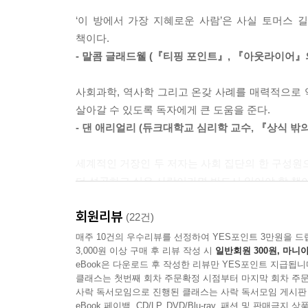
나온다. 현실적인 쟁점은 총 네 가지로, 행복, 자녀
는 뜻이다. 지혜로운 사람은 자기가 경험했던 초기
‘이 방에서 가장 지혜로운 사람’은 사실 토머스
스스로 잘났다고 생각하는 사람도 현실의 여러 문
신을 얻으려 할 것이다. 동시에 자신이 맞닥뜨린 문
책이다.
어리석은 행동을 하는 진짜 이유에 주목했고, ‘
착했을 때 주변 사람들에게 질문하는 걸 결코 두려워
- 말콤 글래드웰 (『티핑 포인트』, 『아웃라이어』
갈등들을 헤쳐 나가는지, 그 원리를 자세히 설명했다
계를 드러내는 것이 아니라 충고와 비판에 마음을 열
사회과학, 역사학 그리고 온갖 사례를 매력적으로
평범한 사람과 지혜로운 사람은 어떻게 다를까?
---「8장. 학업부진이라는 어려운 문제」중에서
살아갈 수 있도록 독자에게 큰 도움을 준다.
심리학에서 배우는 지혜의 다섯 가지 원리
- 댄 애리얼리 (듀크대학교 심리학 교수, 『상식 밖
사람들은 시련에 부닥치면 지혜의 말을 듣기 위해
아이를 잘 양육할 수 있을지, 오래된 갈등을 제대로
세계적인 거장인 두 저자는 사회 집단의 한 구성원
‘그 사람이 알고 있는 것은 무엇일까?’, ‘그 사
더 성공하고 싶은 사람이라면 반드시 읽어야 할 책이
감정, 행동에 대한 심리학적 연구 결과들을 동
- 소냐 류보머스키 (캘리포니아대학교 심리학 교수, 
설명해준다.
회원리뷰
(22건)
의사결정의 질을 획기적으로 높이고 동료를 보다 
매주 10건의 우수리뷰를 선정하여 YES포인트 3만원을 드
Q. 운전을 하다가 당신보다 느린 사람은 멍청이고
3,000원 이상 구매 후 리뷰 작성 시
일반회원 300원, 마니아
풍성하다. 무엇보다도 사회심리학 분야의 세계적인 두
대개의 사람들은 어떤 것에 대한 자기 의견을 단
eBook은 다운로드 후 작성한 리뷰만 YES포인트 지급됩니
- 클로드 스틸 (캘리포니아대학교 버클리 캠퍼스 부
생각하는 경향이 있다. 하지만 지혜로운 사람은 
클래스는 첫번째 회차 주문확정 시점부터 마지막 회차 주문
사락 독서모임으로 진행된 클래스는 사락 독서모임 게시판
명백하게 보이는 어떤 사항들을 오히려 흐릿하게 할 
우리가 현재와 같은 방식으로 생각하고 느끼고 행동하
eBook 페이백, CD/LP, DVD/Blu-ray, 패션 및 판매금