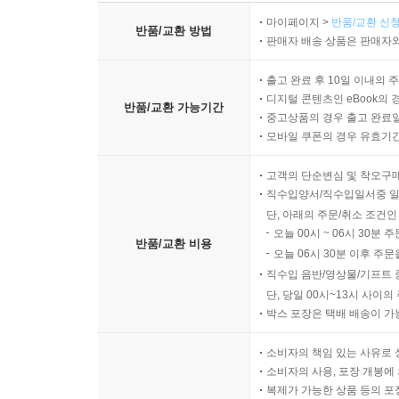
마이페이지 >
반품/교환 신청
반품/교환 방법
판매자 배송 상품은 판매자와
출고 완료 후 10일 이내의 
디지털 콘텐츠인 eBook의 
반품/교환 가능기간
중고상품의 경우 출고 완료일
모바일 쿠폰의 경우 유효기간(
고객의 단순변심 및 착오구
직수입양서/직수입일서중 일
단, 아래의 주문/취소 조건인
오늘 00시 ~ 06시 30분 
반품/교환 비용
오늘 06시 30분 이후 주문
직수입 음반/영상물/기프트 
단, 당일 00시~13시 사이
박스 포장은 택배 배송이 가
소비자의 책임 있는 사유로 
소비자의 사용, 포장 개봉에 
복제가 가능한 상품 등의 포장을 