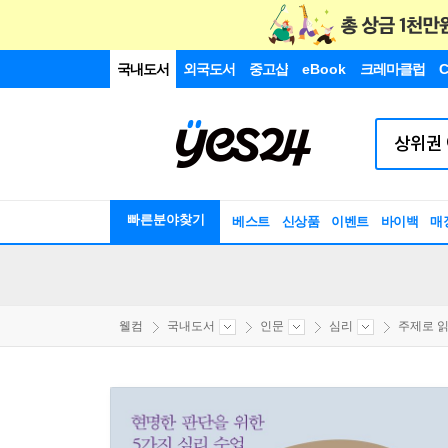
국내도서
외국도서
중고샵
eBook
크레마클럽
C
빠른분야찾기
베스트
신상품
이벤트
바이백
매
웰컴
국내도서
인문
심리
주제로 읽는