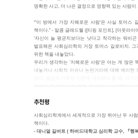
간에 소득을 이전하는 것이 아니라 노동자 개인이 자
명확한 사고, 더 나은 결정으로 영향력 있는 사람이
다는 점을 잘 알았다. 이렇게 틀을 규정하는 것은 
부양할 의무를 전적으로 지우는 게 아니라 자신이 번
“‘이 방에서 가장 지혜로운 사람’은 사실 토머스
일상생활의 수많은 의사결정에서도 매우 중요하다. -
책이다.” - 말콤 글래드웰 ([티핑 포인트], [아웃라이
‘자신이 늘 평균치보다는 낫다고 착각하는 워비곤 
한 유명한 연구에서 연구자들은 피실험자인 대학생
발표해온 사회심리학의 거장 토머스 길로비치. 그
피실험자 가운데 한 그룹에는 저절로 웃는 표정을 
위한 책을 내놓았다.
없도록 하는 방식으로 볼펜을 입술로 물게 했다. 그
우리가 생각하는 '지혜로운 사람'은 아는 게 많은
친다는 이론과 정확하게 일치하는 결과가 나왔다. 
내놓거나 사회적 이슈나 논란거리에 대해 예리한 의견을
가 재미있다고 응답한 것이다. 만일 같은 신체적 감
있다. 일상의 기회와 시련에 대처해야 할 때, 자기
변환경이 어떤 감정을촉발할 때 다른 감정도 느낄
거장인 두 저자가 이 책을 쓴 이유도 심리학이 단
스나소(Publius Ovidius Naso)가 이러한 발상을
되도록 하기 위해서다.
투경기를 관전하기만 하면 된다고 했다. 경기를 
추천평
그래서 저자들은 이 책을 두 부분으로 나눠 설명
었다. ---「4장. 행동이 정신을 지배하는 원리 알
대한 통찰들로 채워져 있다. 어째서 우리는 보다 
사회심리학계에서 세계적으로 가장 뛰어난 두 사람이
착각과 편견에 휩싸여 어리석은 판단을 하고 마는가
‘이 방에서 가장 지혜로운 사람’은 새롭고 어려운 
책이다.
수 있다.
긴다. 지혜로운 사람은 자기 능력은 얼마든지 확장될
- 대니얼 길버트 ( 하버드대학교 심리학 교수, 『
2부로 넘어가면, 앞에서 배운 지혜의 원리들을 
에 대응하는 것은, 지능지수 검사를 받는 것이 아