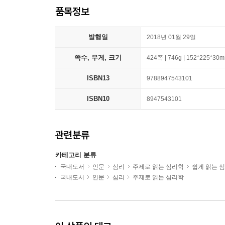
품목정보
발행일
2018년 01월 29일
쪽수, 무게, 크기
424쪽 | 746g | 152*225*30
ISBN13
9788947543101
ISBN10
8947543101
관련분류
카테고리 분류
국내도서
인문
심리
주제로 읽는 심리학
쉽게 읽는 
국내도서
인문
심리
주제로 읽는 심리학