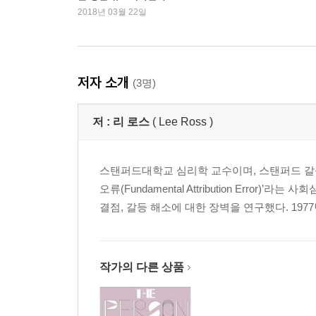
2018년 03월 22일
5장. 다섯 번째 기둥 : 시야의 열쇠 구멍 넓히기
마음은 둘, 머리는 하나 / 구하라, 그러면 찾을 것이다
숨기기 / 자기 그림자 드리우기 / 침묵의 소리 듣기
저자 소개
(3명)
중간 정리 : 뒤를 돌아보고 앞으로 나아가기
저 :
리 로스
( Lee Ross )
2부. 지혜로운 사람으로 사는 법
6장. 이 방에서 가장 행복한 사람은 누구인가
스탠퍼드대학교 심리학 교수이며, 스탠퍼드 갈등협상센터(St
마크 주팬이 느끼는 행복 / 행복 추구, 미세조정
오류(Fundamental Attribution Err
순간이다 / 파리는 앞으로 언제나 당신의 것이다 / 
결점, 갈등 해소에 대한 장벽을 연구했다. 197
7장. 어떻게 갈등을 해결할 것인가
제로섬 협상 vs 비제로섬 협상 / 협상의 딜레마 /
작가의 다른 상품
경험에서 배우는 네 가지 교훈
8장. 학습부진이라는 어려운 문제