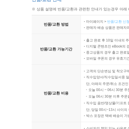
※ 상품 설명에 반품/교환과 관련한 안내가 있는경우 아래 
마이페이지 >
반품/교환 신청
반품/교환 방법
판매자 배송 상품은 판매자와
출고 완료 후 10일 이내의 
디지털 콘텐츠인 eBook의 
반품/교환 가능기간
중고상품의 경우 출고 완료일
모바일 쿠폰의 경우 유효기간(
고객의 단순변심 및 착오구
직수입양서/직수입일서중 일
단, 아래의 주문/취소 조건인
오늘 00시 ~ 06시 30분 
반품/교환 비용
오늘 06시 30분 이후 주문
직수입 음반/영상물/기프트 
단, 당일 00시~13시 사이
박스 포장은 택배 배송이 가
소비자의 책임 있는 사유로 