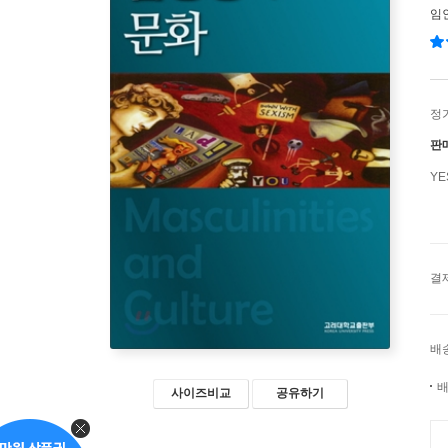
임
정
판
Y
결
배
배
사이즈비교
공유하기