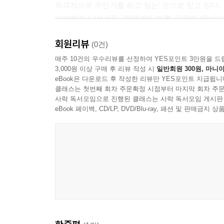
적극적으로 무언가를 하고 있는’ 것으로 믿고 있다.
이러했던 남성성은 1980년대 이후 극적인 양상
이미지의 신남성의 출현이다. 그런데 이 그럴듯한
회원리뷰
할인매장은 1980년대에 등장해 전세계로 확산되
(0건)
몸매는 예전에 여성의 몸이 그랬던 것처럼 에로틱한 
매주 10건의 우수리뷰를 선정하여 YES포인트 3만원을 드
3,000원 이상 구매 후 리뷰 작성 시
일반회원 300원, 마니아
증가해 5억 5천 7백만 파운드에 달하는 호황을 누렸
eBook은 다운로드 후 작성한 리뷰만 YES포인트 지급됩니
신남성 이미지는 지금이라도 잡지를 펼치거나 텔레비
클래스는 첫번째 회차 주문확정 시점부터 마지막 회차 주문
성취도가 높은 남성들이 무더기로 지나간다. 그것은 
사락 독서모임으로 진행된 클래스는 사락 독서모임 게시판
이 모든 것이 소비주의 문화를 부추기는 자본시장의
eBook 페이백, CD/LP, DVD/Blu-ray, 패션 및 판매금
심화되는 양극화 현실에서 그것은 남성에 대한 위험
과거 여성주의자들의 적은 남성이었지만 남성의 
과거와 현재의 상황을 분석하고 진단하는 데 역점을
것일까 하고 누군가 반문한다면 이 한 권의 책은 성