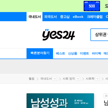
국내도서
외국도서
중고샵
eBook
크레마클럽
C
빠른분야찾기
베스트
신상품
이벤트
바이백
매
웰컴
국내도서
사회 정치
사회학
소