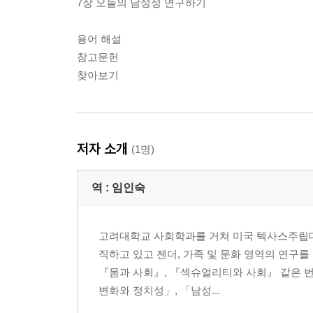
7장 오늘의 남성성 연구하기
용어 해설
참고문헌
찾아보기
저자 소개
(1명)
역 :
임인숙
고려대학교 사회학과를 거쳐 미국 텍사스주립대학
직하고 있고 젠더, 가족 및 문화 영역의 연구를
『몸과 사회』, 『섹슈얼리티와 사회』 같은 번
변화와 정치성」, 「남성...