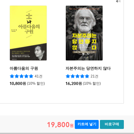
4
/4
아름다움의 구원
자본주의는 당연하지 않다
41건
21건
10,800
원
(10% 할인)
16,200
원
(10% 할인)
19,800
카트에 넣기
바로구매
원