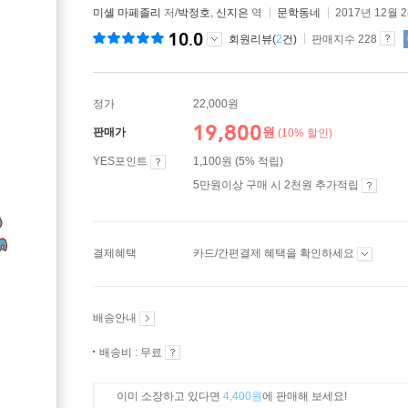
미셸 마페졸리
저/
박정호
,
신지은
역
문학동네
2017년 12월 
10.0
회원리뷰(
2
건)
판매지수 228
정가
22,000원
19,800
원
판매가
(10% 할인)
YES포인트
1,100원 (5% 적립)
5만원이상 구매 시 2천원 추가적립
결제혜택
카드/간편결제 혜택을 확인하세요
배송안내
배송비 : 무료
이미 소장하고 있다면
4,400원
에 판매해 보세요!