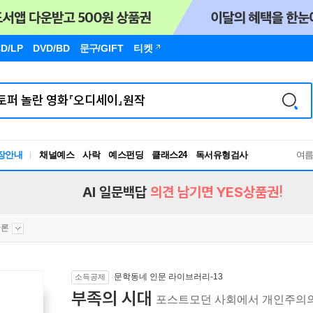
D/LP
DVD/BD
문구
/GIFT
티켓
장안내
채널예스
사락
예스펀딩
클래스24
독서유형검사
여
RBTI Lab
독서유형검사
AI 일문백답
의견 남기면 YES상품권!
간론
문학동네 인문 라이브러리-13
소득공제
부족의 시대
포스트모던 사회에서 개인주의