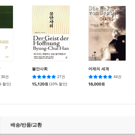
말
불안사회
어제의 세계
30건
27건
44건
% 할인)
15,120
원
(10% 할인)
18,000
원
배송/반품/교환