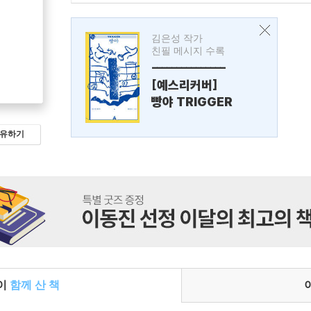
김은성 작가
친필 메시지 수록
---------------
[예스리커버]
빵야 TRIGGER
유하기
들이
함께 산 책