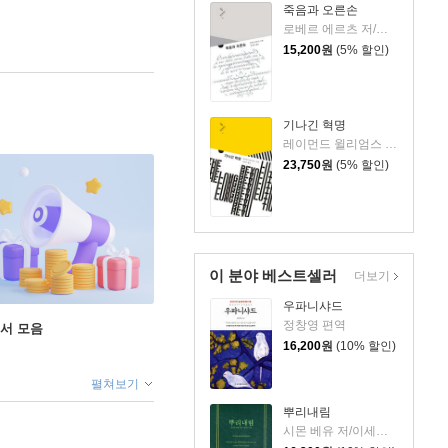
죽음과 오른손
로베르 에르츠 저/박정호 역
15,200
원
(5% 할인)
기나긴 혁명
레이먼드 윌리엄스 저/성은애 역
23,750
원
(5% 할인)
이 분야 베스트셀러
더보기
우파니샤드
정창영 편역
도서 모음
16,200
원
(10% 할인)
펼쳐보기
뿌리내림
시몬 베유 저/이세진 역