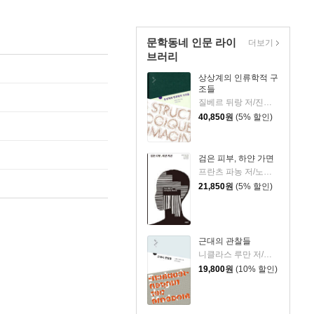
문학동네 인문 라이
더보기
브러리
상상계의 인류학적 구
조들
질베르 뒤랑 저/진형준 역
40,850
원
(5% 할인)
검은 피부, 하얀 가면
프란츠 파농 저/노서경 역/여인석 감수
21,850
원
(5% 할인)
근대의 관찰들
니클라스 루만 저/김건우 역
19,800
원
(10% 할인)