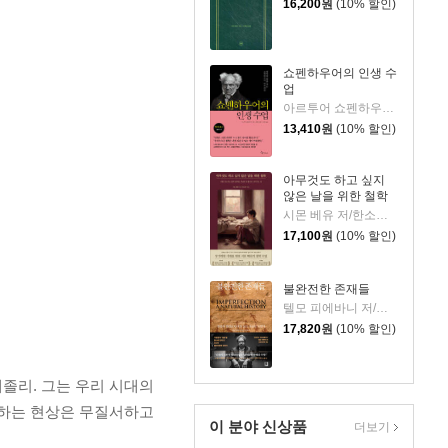
16,200
원
(10% 할인)
쇼펜하우어의 인생 수
업
아르투어 쇼펜하우어 저/강현규 편/이상희 역
13,410
원
(10% 할인)
아무것도 하고 싶지
않은 날을 위한 철학
시몬 베유 저/한소희 편역
17,100
원
(10% 할인)
불완전한 존재들
텔모 피에바니 저/김숲 역
17,820
원
(10% 할인)
졸리. 그는 우리 시대의
화하는 현상은 무질서하고
이 분야 신상품
더보기