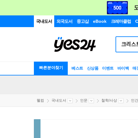
국내도서
외국도서
중고샵
eBook
크레마클럽
C
빠른분야찾기
베스트
신상품
이벤트
바이백
매
웰컴
국내도서
인문
철학/사상
인