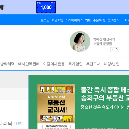
로그인
회원가입
마이페이지
카트
주문/배송
고객센터
Gl
름방학혜택
예사단독판매
이달의사은품
특가할인
추천도서
대량/법인
의 쇠퇴
[ 양장 ]