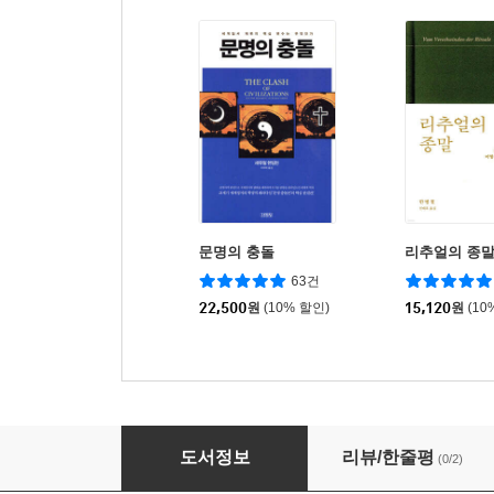
문명의 충돌
리추얼의 종
63건
22,500
원
(10% 할인)
15,120
원
(10
부족의 시대
도서정보
리뷰/한줄평
(0/2)