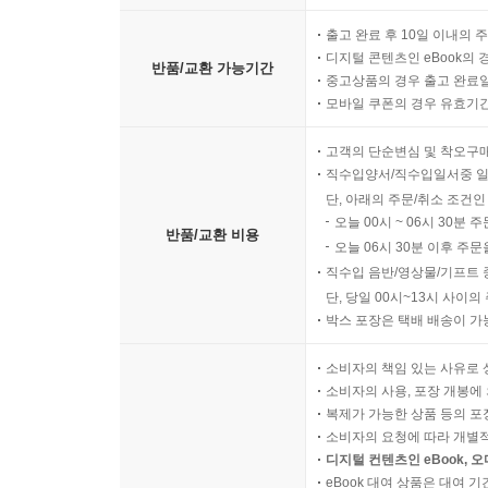
출고 완료 후 10일 이내의 
디지털 콘텐츠인 eBook의 
반품/교환 가능기간
중고상품의 경우 출고 완료일
모바일 쿠폰의 경우 유효기간(
고객의 단순변심 및 착오구
직수입양서/직수입일서중 일
단, 아래의 주문/취소 조건인
오늘 00시 ~ 06시 30분 
반품/교환 비용
오늘 06시 30분 이후 주문
직수입 음반/영상물/기프트 
단, 당일 00시~13시 사이
박스 포장은 택배 배송이 가
소비자의 책임 있는 사유로 
소비자의 사용, 포장 개봉에 
복제가 가능한 상품 등의 포장을 
소비자의 요청에 따라 개별
디지털 컨텐츠인 eBook, 
eBook 대여 상품은 대여 기