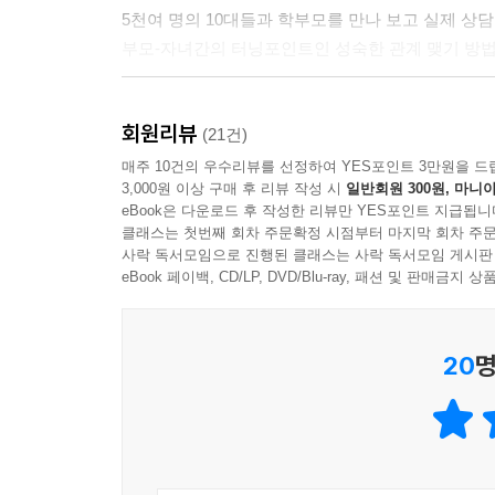
5천여 명의 10대들과 학부모를 만나 보고 실제 상
부모-자녀 관계에서 문제가 생기는 이 시기는 관계
부모-자녀간의 터닝포인트인 성숙한 관계 맺기 방법
시점에 서있다. 그러나 이 둘의 관계에서 기득권
관계를 유지하거나 부모의 입지를 더 강화하고 싶
안 겪어보면 모르는 진짜 사춘기 이야기,
서 행동하고자 한다. 이것을 부모는 ‘반항’이라고 
회원리뷰
막막한 부모를 위한 현실적인 솔루션
(21건)
결국 문제는 아이와 소통하지 못하는 어른에게 있다
매주 10건의 우수리뷰를 선정하여 YES포인트 3만원을 드
때문이다. 그들과 소통하려면 그들의 세계에 들어가야 한다
3,000원 이상 구매 후 리뷰 작성 시
일반회원 300원, 마니아
리더십 강사로 유명한 저자는 중2병의 정점에서 힘
eBook은 다운로드 후 작성한 리뷰만 YES포인트 지급됩니
있는 십대라는 뜻)’라는 커뮤니티를 결성했다. ‘아이
사실 청소년기의 반항과 허세는 몸의 급격한 성장에
클래스는 첫번째 회차 주문확정 시점부터 마지막 회차 주문
자기 탐험 등의 활동을 했다. 그렇게 같이 사춘
사락 독서모임으로 진행된 클래스는 사락 독서모임 게시판
은 마음의 성장을 기다려주지 않고 급속히 일어난다.
동분서주하는 한편 성인 대상 리더십 강의뿐 아니
eBook 페이백, CD/LP, DVD/Blu-ray, 패션 및 판매금
가 문득 현실을 돌아보면 자신의 마음이나 능력은 
시작했고, 이 책은 그 노하우를 엮어낸 것이다.
늘을 찌르지만 현실은 그렇지 않다. 몸만 컸지 능력도
반항아, 친구 올인, 연애 집착, 외모 우선, 공부
감이 바닥으로 떨어진다. 사춘기 아이들은 이렇듯
20
명
저자가 직접 만난 엄마들이 털어놓은 실제 에피소드가
다.
왕따의 주동자가 되는 아이, 핸드폰으로 야동 보는
문제는 이 사이클이 어떤 때는 일주일, 어떤 때는 
다양한 사례와 진단을 통해 자녀와의 관계를 어떻게
자신에 대해서 혼란스럽고 복잡한 마음을 갖는 것
이를 메워줄 무엇인가가 필요하다. 만일 이것을 메
못하고 방황할 것이다. 이를 방지하기 위한 묘책이