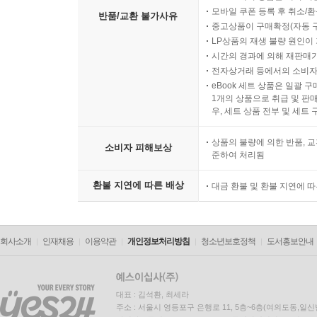
모바일 쿠폰 등록 후 취소/환
반품/교환 불가사유
중고상품이 구매확정(자동 
LP상품의 재생 불량 원인이 기
시간의 경과에 의해 재판매가
전자상거래 등에서의 소비자
eBook 세트 상품은 일괄 
1개의 상품으로 취급 및 판매
우, 세트 상품 전부 및 세트
상품의 불량에 의한 반품, 교
소비자 피해보상
준하여 처리됨
환불 지연에 따른 배상
대금 환불 및 환불 지연에 
회사소개
인재채용
이용약관
개인정보처리방침
청소년보호정책
도서홍보안내
대표 : 김석환, 최세라
주소 : 서울시 영등포구 은행로 11, 5층~6층(여의도동,일신