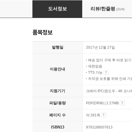
지금 내 아이 사춘기 처방전
도서정보
리뷰/한줄평
(21/4)
품목정보
발행일
2017년 12월 27일
배송 없이 구매 후 바로 읽
제한없음
이용안내
TTS 가능
저작권 보호를 위해 인쇄 기
지원기기
크레마 /PC(윈도우 - 4K 모
파일/용량
PDF(DRM) | 2.27MB
페이지 수
약 281쪽
ISBN13
9791188007813