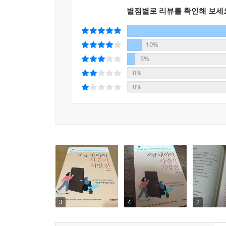
떨어진 자신감의 틈을 허세로 메워 버티고 있는 것이다. _P
별점별로 리뷰를 확인해 보세
청소년기는 친구를 가장 중요하게 생각하고 친구들
10%
태도에서 벗어나 독립적인 대인관계를 구축하기 시
5%
연대 의식을 형성하는 단계다. 아이에게 부모는 더 
0%
이 시기에 부모는 아이가 그들만의 세계에서 친구들
0%
란 자기와 같은 병을 앓고 있는, 동병상련의 정을 나눌
아? --- pp.88-89
부모가 아이들을 기다리지 못하는 가장 큰 이유는 자
하고 저러다가 아이의 성적이 떨어질까 봐 걱정되는
건 잘못된 거라고 판단해버린다. ‘나 자신도 아이도 
면 아이를 훌륭하게 잘 키웠다’고, ‘나도 이 정도면
짝 떨어져서 나를 바라보자. 남을 보듯 나를 보고, 
부모가 자신을 믿으면 아이에 대한 믿음도 자연스럽게
3
4
2
물론 무관심하게 내버려두는 것과 애정을 가지고 
한다. --- pp.261-262