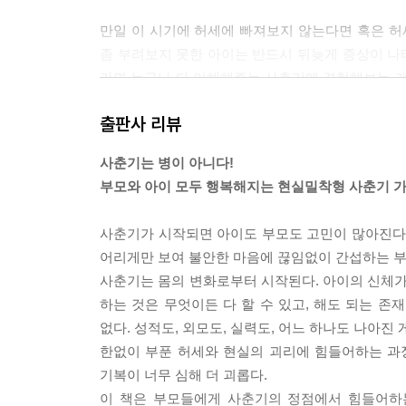
만일 이 시기에 허세에 빠져보지 않는다면 혹은 허
좀 부려보지 못한 아이는 반드시 뒤늦게 증상이 나타
라면 누구나 다 이해해주는 사춘기에 경험해보는 게
진짜 왕따 되는 수가 있다. 사랑하는 우리 아이를 
출판사 리뷰
의 생존방식이라는 걸 인정하고 말이다. --- pp.23-2
사춘기는 병이 아니다!
대부분의 부모가 느끼는 불안은 두 가지 양상을 띤다.
부모와 아이 모두 행복해지는 현실밀착형 사춘기 
나면 이런 심각한 증상이 사라질 것이며, 지금 반
신이 없기 때문에 아이의 미래를 미리 걱정한다. 두
사춘기가 시작되면 아이도 부모도 고민이 많아진다.
에 애가 이럴까?’, ‘내가 아이를 잘못 키웠나? 너무
어리게만 보여 불안한 마음에 끊임없이 간섭하는 부
그렇던데, 혹시 내가 문젠가?’, ‘그렇다면 어떻게 
사춘기는 몸의 변화로부터 시작된다. 아이의 신체가
르고 결국 아이에게 더욱 권위적으로 행동하거나 무
하는 것은 무엇이든 다 할 수 있고, 해도 되는 존
흥미롭게도 첫 아이의 경우 부모들은 훨씬 더 불안해
없다. 성적도, 외모도, 실력도, 어느 하나도 나아진
을 온전히 받아들일 준비가 덜 된 부모일수록 불안감
한없이 부푼 허세와 현실의 괴리에 힘들어하는 과
그들을 수용할 수 있을 만큼 준비가 되어있을 뿐이다
기복이 너무 심해 더 괴롭다.
“시간이 지나면 나아지냐고요? 아니오. 그냥 내가 아이에게
이 책은 부모들에게 사춘기의 정점에서 힘들어하