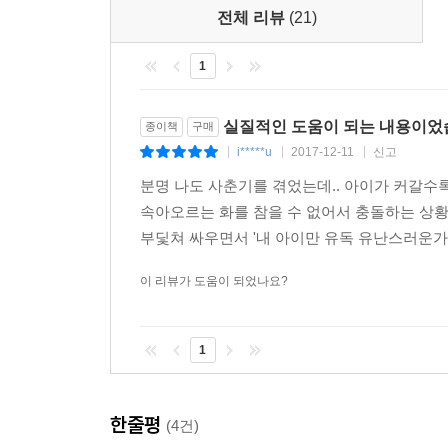
전체 리뷰
(21)
우리 아이들은 병에 걸린 환자가 아니다. 우리가 
러도 마음의 여유를 갖고 다시 제자리를 찾을 때까
1
들과 우리의 거리는 사라지고 함께 웃게 될 것이다.
리를 발견하게 될 것이다.
실질적인 도움이 되는 내용이었
종이책
구매
i*****u
2017-12-11
신고
|
|
|
분명 나도 사춘기를 겪었는데.. 아이가 커갈수록
속아오르는 화를 참을 수 없어서 충돌하는 상황
부딫쳐 싸우면서 '내 아이만 유독 유난스러운가'싶고
이 리뷰가 도움이 되었나요?
1
한줄평
(4건)