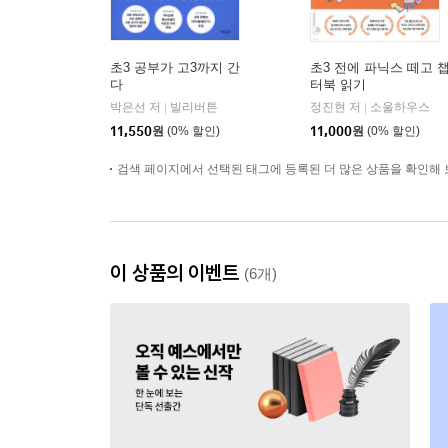
초3 공부가 고3까지 간
초3 전에 파닉스 떼고 
다
터북 읽기
박은선 저
빌리버튼
정진현 저
소울하우스
|
|
11,550
원
(0% 할인)
11,000
원
(0% 할인)
검색 페이지에서 선택된 태그에 등록된 더 많은 상품을 확인해 
이 상품의 이벤트
(6개)