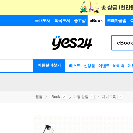
국내도서
외국도서
중고샵
eBook
크레마클럽
C
빠른분야찾기
베스트
신상품
이벤트
바이백
매
웰컴
eBook
가정 살림
자녀교육