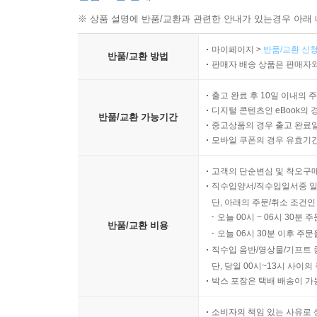
※ 상품 설명에 반품/교환과 관련한 안내가 있는경우 아래 
마이페이지 >
반품/교환 신청
반품/교환 방법
판매자 배송 상품은 판매자와
출고 완료 후 10일 이내의 
디지털 콘텐츠인 eBook의 
반품/교환 가능기간
중고상품의 경우 출고 완료일
모바일 쿠폰의 경우 유효기간(
고객의 단순변심 및 착오구
직수입양서/직수입일서중 일
단, 아래의 주문/취소 조건인
오늘 00시 ~ 06시 30분 
반품/교환 비용
오늘 06시 30분 이후 주문
직수입 음반/영상물/기프트 
단, 당일 00시~13시 사이
박스 포장은 택배 배송이 가
소비자의 책임 있는 사유로 