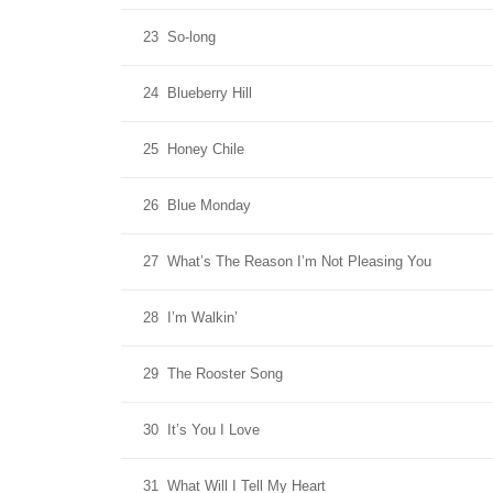
23
So-long
24
Blueberry Hill
25
Honey Chile
26
Blue Monday
27
What’s The Reason I’m Not Pleasing You
28
I’m Walkin’
29
The Rooster Song
30
It’s You I Love
31
What Will I Tell My Heart