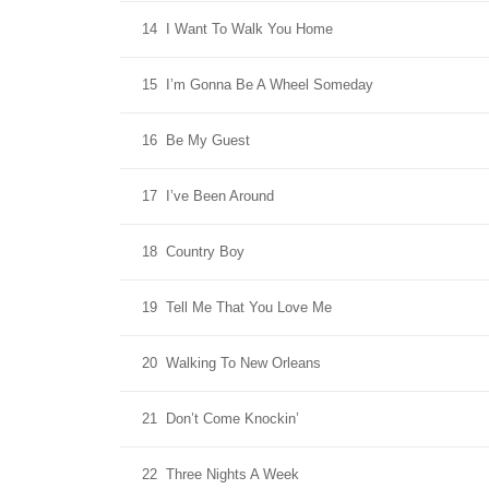
14
I Want To Walk You Home
15
I’m Gonna Be A Wheel Someday
16
Be My Guest
17
I’ve Been Around
18
Country Boy
19
Tell Me That You Love Me
20
Walking To New Orleans
21
Don’t Come Knockin’
22
Three Nights A Week