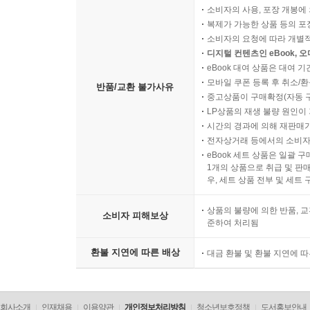
소비자의 사용, 포장 개봉에 
복제가 가능한 상품 등의 포장을 
소비자의 요청에 따라 개별
디지털 컨텐츠인 eBook, 
eBook 대여 상품은 대여 기
모바일 쿠폰 등록 후 취소/환
반품/교환 불가사유
중고상품이 구매확정(자동 
LP상품의 재생 불량 원인이 기
시간의 경과에 의해 재판매가
전자상거래 등에서의 소비자
eBook 세트 상품은 일괄 
1개의 상품으로 취급 및 판매
우, 세트 상품 전부 및 세트
상품의 불량에 의한 반품, 교
소비자 피해보상
준하여 처리됨
환불 지연에 따른 배상
대금 환불 및 환불 지연에 
회사소개
인재채용
이용약관
개인정보처리방침
청소년보호정책
도서홍보안내