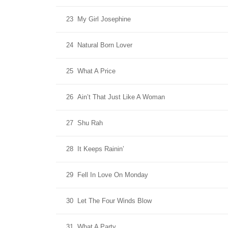
23
My Girl Josephine
24
Natural Born Lover
25
What A Price
26
Ain’t That Just Like A Woman
27
Shu Rah
28
It Keeps Rainin’
29
Fell In Love On Monday
30
Let The Four Winds Blow
31
What A Party