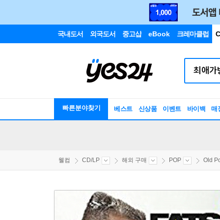
국내도서
외국도서
중고샵
eBook
크레마클럽
C
빠른분야찾기
베스트
신상품
이벤트
바이백
매
웰컴
CD/LP
해외 구매
POP
Old P