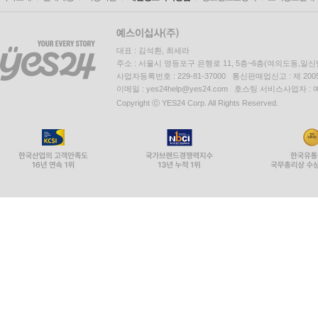
대표 : 김석환, 최세라
주소 : 서울시 영등포구 은행로 11, 5층~6층(여의도동,일신
사업자등록번호 : 229-81-37000 통신판매업신고 : 제 200
이메일 : yes24help@yes24.com 호스팅 서비스사업자 :
Copyright ⓒ YES24 Corp. All Rights Reserved.