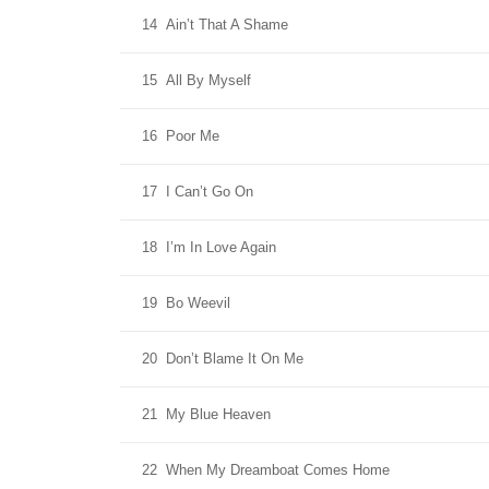
14
Ain’t That A Shame
15
All By Myself
16
Poor Me
17
I Can’t Go On
18
I’m In Love Again
19
Bo Weevil
20
Don’t Blame It On Me
21
My Blue Heaven
22
When My Dreamboat Comes Home