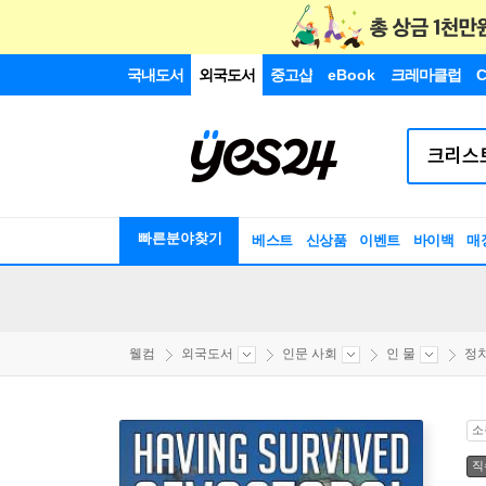
국내도서
외국도서
중고샵
eBook
크레마클럽
C
빠른분야찾기
베스트
신상품
이벤트
바이백
매
웰컴
외국도서
인문 사회
인 물
정
소
직