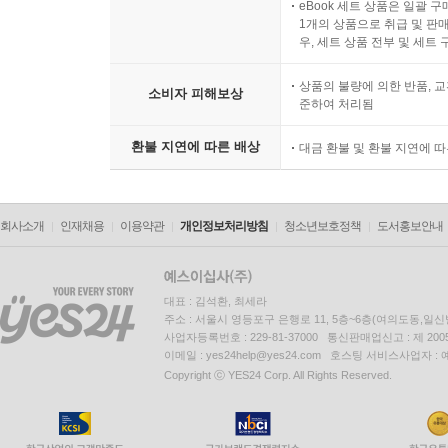
eBook 세트 상품은 일괄 
1개의 상품으로 취급 및 판매
우, 세트 상품 전부 및 세트
상품의 불량에 의한 반품, 교
소비자 피해보상
준하여 처리됨
환불 지연에 따른 배상
대금 환불 및 환불 지연에 
회사소개
인재채용
이용약관
개인정보처리방침
청소년보호정책
도서홍보안내
대표 : 김석환, 최세라
주소 : 서울시 영등포구 은행로 11, 5층~6층(여의도동,일신
사업자등록번호 : 229-81-37000 통신판매업신고 : 제 200
이메일 : yes24help@yes24.com 호스팅 서비스사업자 :
Copyright ⓒ YES24 Corp. All Rights Reserved.