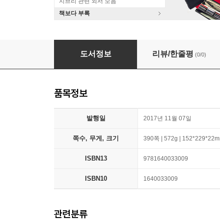
지브리 관련 외서 모음
책보다 부록
Having Survived Sevastopol
도서정보
리뷰/한줄평
(0/0)
품목정보
발행일
2017년 11월 07일
쪽수, 무게, 크기
390쪽 | 572g | 152*229*22
ISBN13
9781640033009
ISBN10
1640033009
관련분류