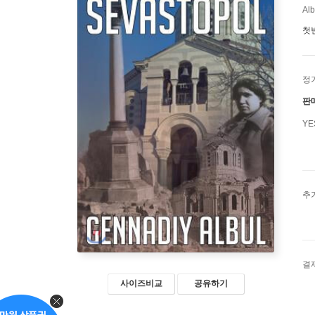
Alb
첫
정
판
Y
추
결
사이즈비교
공유하기