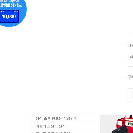
배
배
구
영어 습관 만드는 여름방학
넷플리스 원작 원서