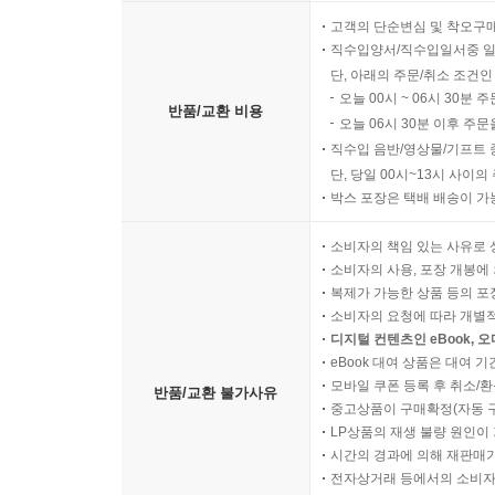
고객의 단순변심 및 착오구
직수입양서/직수입일서중 일
단, 아래의 주문/취소 조건인
오늘 00시 ~ 06시 30분 
반품/교환 비용
오늘 06시 30분 이후 주문
직수입 음반/영상물/기프트 
단, 당일 00시~13시 사이
박스 포장은 택배 배송이 가
소비자의 책임 있는 사유로 
소비자의 사용, 포장 개봉에 
복제가 가능한 상품 등의 포장을 
소비자의 요청에 따라 개별
디지털 컨텐츠인 eBook, 
eBook 대여 상품은 대여 기
모바일 쿠폰 등록 후 취소/환
반품/교환 불가사유
중고상품이 구매확정(자동 
LP상품의 재생 불량 원인이 기
시간의 경과에 의해 재판매가
전자상거래 등에서의 소비자