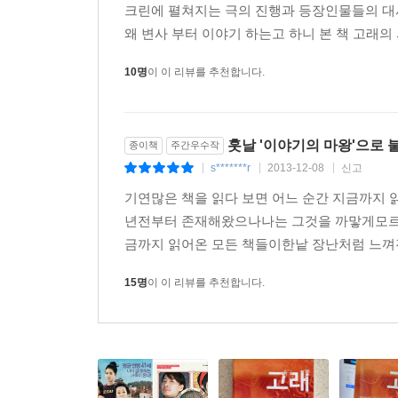
크린에 펼쳐지는 극의 진행과 등장인물들의 대
왜 변사 부터 이야기 하는고 하니 본 책 고래의
10명
이 이 리뷰를 추천합니다.
훗날 '이야기의 마왕'으로 불
종이책
주간우수작
s*******r
2013-12-08
신고
|
|
|
기연많은 책을 읽다 보면 어느 순간 지금까지 
년전부터 존재해왔으나나는 그것을 까맣게모르고 살
금까지 읽어온 모든 책들이한낱 장난처럼 느껴진
15명
이 이 리뷰를 추천합니다.