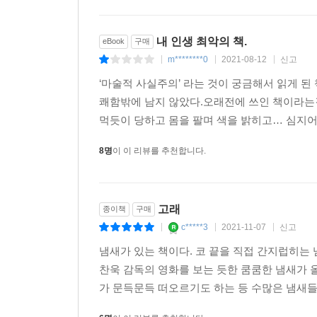
내 인생 최악의 책.
eBook
구매
m********0
2021-08-12
신고
|
|
|
‘마술적 사실주의’ 라는 것이 궁금해서 읽게 된
쾌함밖에 남지 않았다.오래전에 쓰인 책이라는
먹듯이 당하고 몸을 팔며 색을 밝히고… 심지어
8명
이 이 리뷰를 추천합니다.
고래
종이책
구매
c*****3
2021-11-07
신고
|
|
|
냄새가 있는 책이다. 코 끝을 직접 간지럽히는
찬욱 감독의 영화를 보는 듯한 쿰쿰한 냄새가 
가 문득문득 떠오르기도 하는 등 수많은 냄새들로