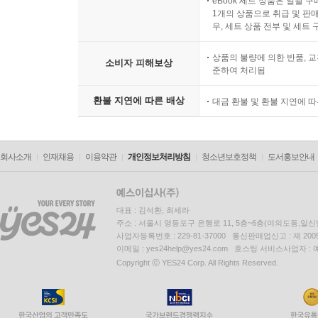
eBook 세트 상품은 일괄 
1개의 상품으로 취급 및 판매
우, 세트 상품 전부 및 세트
상품의 불량에 의한 반품, 교
소비자 피해보상
준하여 처리됨
환불 지연에 따른 배상
대금 환불 및 환불 지연에 
회사소개
인재채용
이용약관
개인정보처리방침
청소년보호정책
도서홍보안내
대표 : 김석환, 최세라
주소 : 서울시 영등포구 은행로 11, 5층~6층(여의도동,일신
사업자등록번호 : 229-81-37000 통신판매업신고 : 제 200
이메일 : yes24help@yes24.com 호스팅 서비스사업자 :
Copyright ⓒ YES24 Corp. All Rights Reserved.