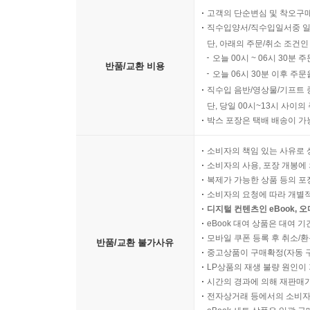
고객의 단순변심 및 착오구
직수입양서/직수입일서중 일
단, 아래의 주문/취소 조건인
오늘 00시 ~ 06시 30분 
반품/교환 비용
오늘 06시 30분 이후 주문
직수입 음반/영상물/기프트 
단, 당일 00시~13시 사이
박스 포장은 택배 배송이 가
소비자의 책임 있는 사유로 
소비자의 사용, 포장 개봉에 
복제가 가능한 상품 등의 포장을 
소비자의 요청에 따라 개별
디지털 컨텐츠인 eBook, 
eBook 대여 상품은 대여 기
모바일 쿠폰 등록 후 취소/환
반품/교환 불가사유
중고상품이 구매확정(자동 
LP상품의 재생 불량 원인이 기
시간의 경과에 의해 재판매가
전자상거래 등에서의 소비자