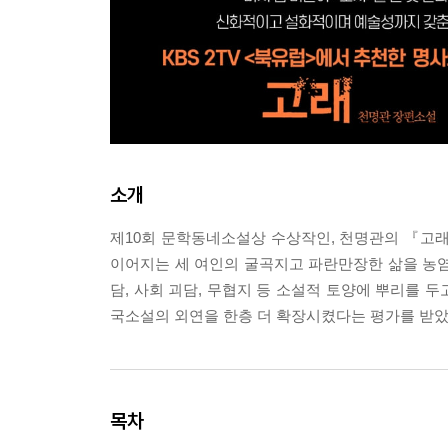
소개
제10회 문학동네소설상 수상작인, 천명관의 『고래』(
이어지는 세 여인의 굴곡지고 파란만장한 삶을 농염
담, 사회 괴담, 무협지 등 소설적 토양에 뿌리를 
국소설의 외연을 한층 더 확장시켰다는 평가를 받았
목차