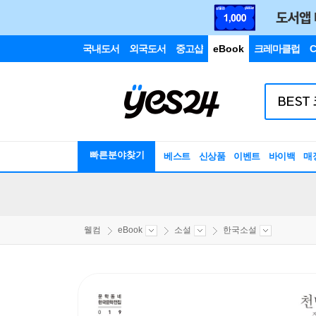
국내도서
외국도서
중고샵
eBook
크레마클럽
C
빠른분야찾기
베스트
신상품
이벤트
바이백
매
웰컴
eBook
소설
한국소설