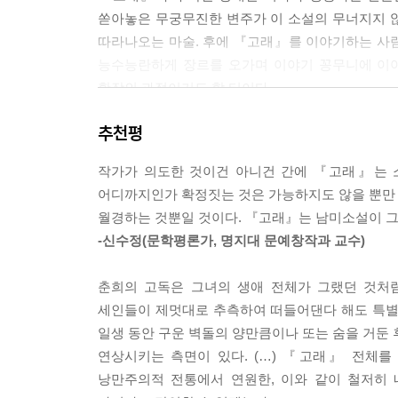
쏟아놓은 무궁무진한 변주가 이 소설의 무너지지 
따라나오는 마술. 후에 『고래』를 이야기하는 사람들
능수능란하게 장르를 오가며 이야기 꽁무니에 이야
확장의 과정이기도 할 터이다.
추천평
『고래』는 단순히 색다른 모양새의 이야기들을 집약
머리를 헤치고 맛보고 다듬으며 저마다 찾고 싶은 
작가가 의도한 것이건 아니건 간에 『고래』는 소
어디까지인가 확정짓는 것은 가능하지도 않을 뿐만 아
월경하는 것뿐일 것이다. 『고래』는 남미소설이 그
-신수정(문학평론가, 명지대 문예창작과 교수)
춘희의 고독은 그녀의 생애 전체가 그랬던 것처
세인들이 제멋대로 추측하여 떠들어댄다 해도 특별
일생 동안 구운 벽돌의 양만큼이나 또는 숨을 거둔 
연상시키는 측면이 있다. (…) 『고래』 전체를
낭만주의적 전통에서 연원한, 이와 같이 철저히