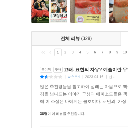
2
3
전체 리뷰
(328)
1
2
3
4
5
6
7
8
9
10
고래. 표현의 자유? 예술이란 
종이책
구매
w******l
2023-04-16
신고
|
|
|
많은 추천평들을 참고하여 설레는 마음으로 책을 
경을 넘나드는 이야기 구성과 에피소드들은 책
에 이 소설은 나에게는 불호이다. 서민의. 가장
38명
이 이 리뷰를 추천합니다.