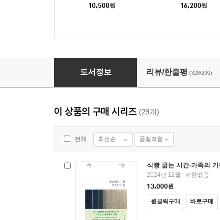
10,500
원
16,200
원
고래 - 한국문학전집 019
도서정보
리뷰/한줄평
(328/290)
이 상품의 구매 시리즈
(29개)
최신순
품절포함
전체
식빵 굽는 시간·가족의 기
2024년 12월
제한없음
|
13,000
원
원클릭구매
바로구매