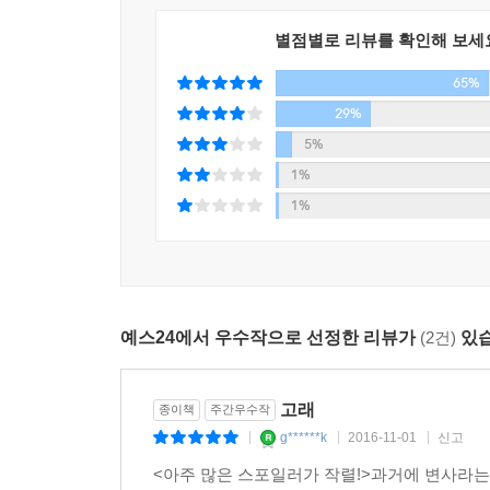
별점별로 리뷰를 확인해 보세
65%
29%
5%
1%
1%
예스24에서 우수작으로 선정한 리뷰가
(2건)
있습
고래
종이책
주간우수작
g******k
2016-11-01
신고
|
|
|
<아주 많은 스포일러가 작렬!>과거에 변사라는 