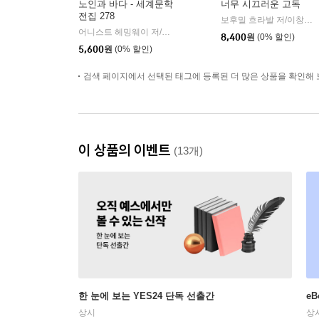
노인과 바다 - 세계문학
너무 시끄러운 고독
전집 278
보후밀 흐라발 저/이창실 역
어니스트 헤밍웨이 저/김욱동 역
민음사
|
8,400
원
(0% 할인)
5,600
원
(0% 할인)
검색 페이지에서 선택된 태그에 등록된 더 많은 상품을 확인해 
이 상품의 이벤트
(13개)
한 눈에 보는 YES24 단독 선출간
e
상시
상