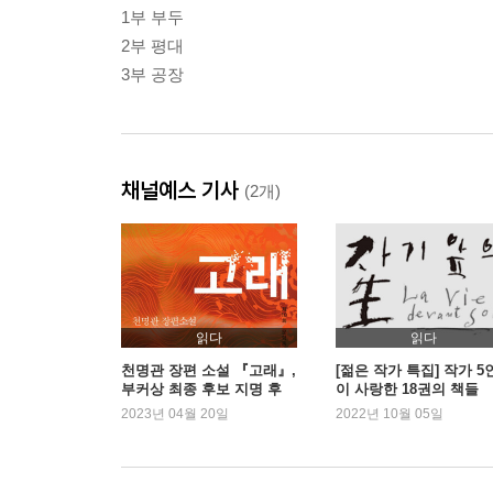
1부 부두
2부 평대
3부 공장
채널예스 기사
(2개)
읽다
읽다
천명관 장편 소설 『고래』,
[젊은 작가 특집] 작가 5
부커상 최종 후보 지명 후
이 사랑한 18권의 책들
판매 급증
2023년 04월 20일
2022년 10월 05일