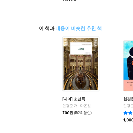
이 책과
내용이 비슷한 추천 책
[대여] 소년록
현경
현경준 저
다온길
현경준
|
700
원
(50% 할인)
1,00