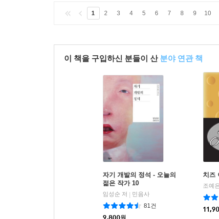
1
2
3
4
5
6
7
8
9
10
이 책을 구입하신 분들이 산
분야 연관 책
자기 개발의 정석 - 오늘의
치즈
젊은 작가 10
조예은
임성순 저
민음사
|
81건
11,9
9,800
원