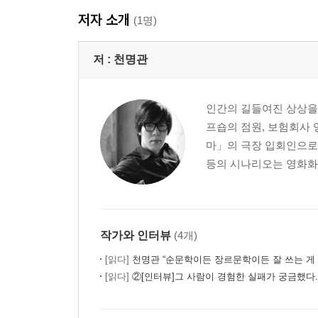
저자 소개
(1명)
저 :
천명관
인간의 길들여진 상상을 
프숍의 점원, 보험회사 
마」의 극장 입회인으로
등의 시나리오는 영화화 
작가와 인터뷰
(4개)
[읽다]
천명관 “순문학이든 장르문학이든 잘 쓰는 게 
[읽다]
②[인터뷰]그 사람이 경험한 실패가 궁금했다. -