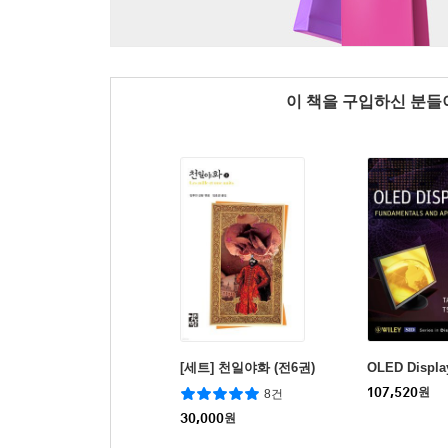
이 책을 구입하신 분
[세트] 천일야화 (전6권)
OLED Displa
107,520
원
8건
30,000
원