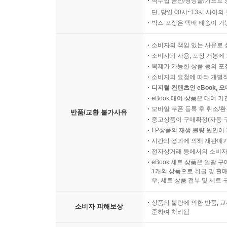
직수입 음반/영상물/기프트 
단, 당일 00시~13시 사이
박스 포장은 택배 배송이 가
소비자의 책임 있는 사유로 
소비자의 사용, 포장 개봉에 
복제가 가능한 상품 등의 포장을 
소비자의 요청에 따라 개별
디지털 컨텐츠인 eBook, 
eBook 대여 상품은 대여 기
모바일 쿠폰 등록 후 취소/환
반품/교환 불가사유
중고상품이 구매확정(자동 
LP상품의 재생 불량 원인이 기
시간의 경과에 의해 재판매가
전자상거래 등에서의 소비자
eBook 세트 상품은 일괄 
1개의 상품으로 취급 및 판매
우, 세트 상품 전부 및 세트
상품의 불량에 의한 반품, 교
소비자 피해보상
준하여 처리됨