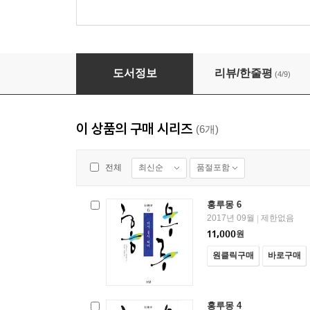
홍루몽 1
도서정보
리뷰/한줄평
(4/9)
이 상품의 구매 시리즈
(6개)
최신순
품절포함
전체
홍루몽 6
2017년 09월
제한없음
|
11,000
원
원클릭구매
바로구매
홍루몽 4