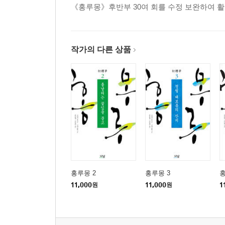
《홍루몽》후반부 30여 회를 수정 보완하여 활
작가의 다른 상품
홍루몽 2
홍루몽 3
홍
11,000
원
11,000
원
1