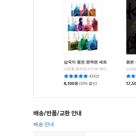
삼국지 원전 완역판 세트
원본 
나관중 원저/요시카와 에이지 편저/바른번역 역
시내암
414건
8,100
원
(10% 할인)
17,5
배송/반품/교환 안내
배송 안내