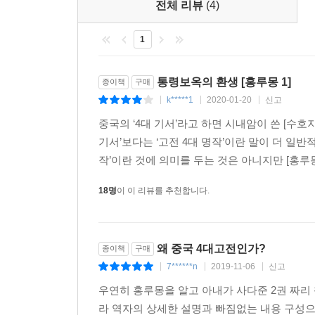
전체 리뷰
(4)
1
통령보옥의 환생 [홍루몽 1]
종이책
구매
k*****1
2020-01-20
신고
|
|
|
중국의 ‘4대 기서’라고 하면 시내암이 쓴 [수호지
기서’보다는 ‘고전 4대 명작’이란 말이 더 일반적
작’이란 것에 의미를 두는 것은 아니지만 [홍루몽
18명
이 이 리뷰를 추천합니다.
왜 중국 4대고전인가?
종이책
구매
7******n
2019-11-06
신고
|
|
|
우연히 홍루몽을 알고 아내가 사다준 2권 짜리
라 역자의 상세한 설명과 빠짐없는 내용 구성으