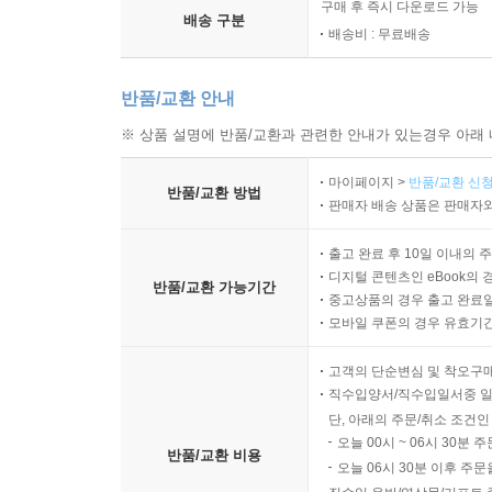
구매 후 즉시 다운로드 가능
배송 구분
배송비 : 무료배송
반품/교환 안내
※ 상품 설명에 반품/교환과 관련한 안내가 있는경우 아래 
마이페이지 >
반품/교환 신청
반품/교환 방법
판매자 배송 상품은 판매자와
출고 완료 후 10일 이내의 
디지털 콘텐츠인 eBook의 
반품/교환 가능기간
중고상품의 경우 출고 완료일
모바일 쿠폰의 경우 유효기간(
고객의 단순변심 및 착오구
직수입양서/직수입일서중 일
단, 아래의 주문/취소 조건인
오늘 00시 ~ 06시 30분 
반품/교환 비용
오늘 06시 30분 이후 주문