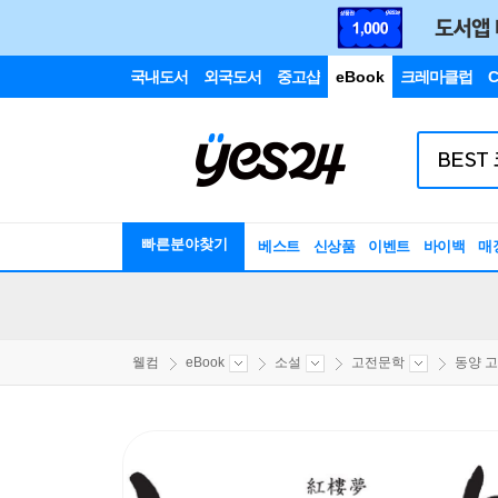
국내도서
외국도서
중고샵
eBook
크레마클럽
C
빠른분야찾기
베스트
신상품
이벤트
바이백
매
웰컴
eBook
소설
고전문학
동양 