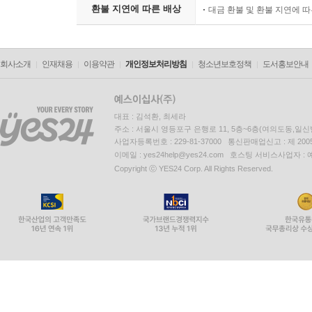
환불 지연에 따른 배상
대금 환불 및 환불 지연에 
회사소개
인재채용
이용약관
개인정보처리방침
청소년보호정책
도서홍보안내
대표 : 김석환, 최세라
주소 : 서울시 영등포구 은행로 11, 5층~6층(여의도동,일신
사업자등록번호 : 229-81-37000 통신판매업신고 : 제 200
이메일 : yes24help@yes24.com 호스팅 서비스사업자 :
Copyright ⓒ YES24 Corp. All Rights Reserved.