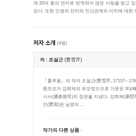
계 20여 종의 언어로 번역되어 많은 사랑을 받고
있다. 또한 인생의 진리와 인간관계의 이치에 대한
저자 소개
(4명)
저 :
조설근
(曹雪芹)
『홍루몽』의 작자 조설근(曹雪芹, 1715?∼1
증조모가 강희제의 유모였으므로 가문은 3대째 
사사(通政使司)의 장관을 지냈다. 강희제(康熙帝
인(曹寅)은 남경의 ...
작가의 다른 상품