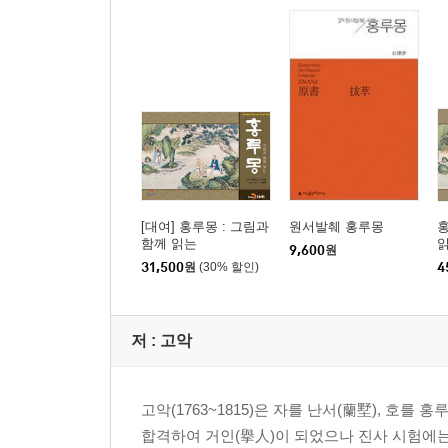
[대여] 홍루몽 : 그림과
원서발췌 홍루몽
홍
함께 읽는
9,600
원
31,500
원
(30% 할인)
4
저 :
고악
고악(1763~1815)은 자를 난서(蘭墅), 호를 
합격하여 거인(擧人)이 되었으나 진사 시험에는 