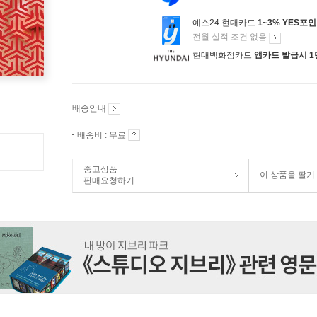
예스24 현대카드
1~3% YES포
전월 실적 조건 없음
현대백화점카드
앱카드 발급시 1
배송안내
배송비 : 무료
중고상품
이 상품을 팔기
판매요청하기