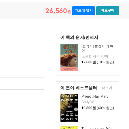
26,560
카트에 넣기
바로구매
원
이 책의 원서/번역서
[번역서] 빨강 머리 여
인
오르한 파묵 저/이난아 역
12,600
원
(10% 할인)
이 분야 베스트셀러
더보기
Project Hail Mary
Andy Weir
10,800
원
(40% 할인)
The Lemonade War