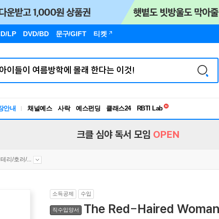
D/LP
DVD/BD
문구
/GIFT
티켓
독서유형검사
RBTI Lab
장안내
채널예스
사락
예스펀딩
클래스24
독서유형검사
크클 심야 독서 모임
OPEN
테리/호러/...
소득공제
수입
The Red-Haired Woma
직수입양서