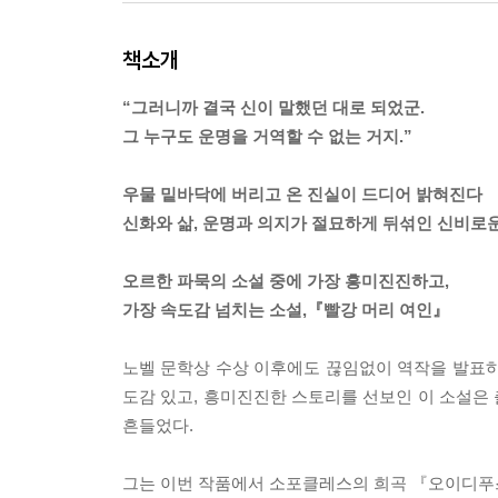
책소개
“그러니까 결국 신이 말했던 대로 되었군.
그 누구도 운명을 거역할 수 없는 거지.”
우물 밑바닥에 버리고 온 진실이 드디어 밝혀진다
신화와 삶, 운명과 의지가 절묘하게 뒤섞인 신비로
오르한 파묵의 소설 중에 가장 흥미진진하고,
가장 속도감 넘치는 소설,『빨강 머리 여인』
노벨 문학상 수상 이후에도 끊임없이 역작을 발표하
도감 있고, 흥미진진한 스토리를 선보인 이 소설은 
흔들었다.
그는 이번 작품에서 소포클레스의 희곡 『오이디푸스