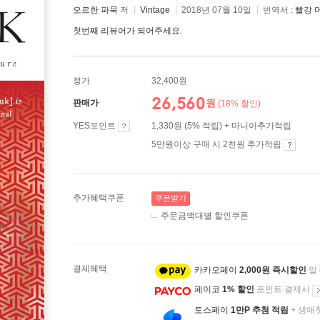
오르한 파묵
저
Vintage
2018년 07월 10일
번역서 :
빨강 
첫번째 리뷰어가 되어주세요.
정가
32,400원
26,560
원
판매가
(18% 할인)
YES포인트
1,330원 (5% 적립) + 마니아추가적립
5만원이상 구매 시 2천원 추가적립
추가혜택쿠폰
쿠폰받기
주문금액대별 할인쿠폰
결제혜택
카카오페이
2,000원 즉시할인
일
페이코
1% 할인
포인트 결제시
토스페이
1만P 추첨 적립
+ 생애