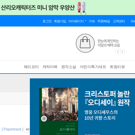
로그인
회원가입
마이페이지
카트
주문/배송
고객센터
Gl
해리포터
캐릭터북
원작소설
어린이특가세트
회원리뷰
n
[ Paperback ]
바인딩 & 에디션 안내