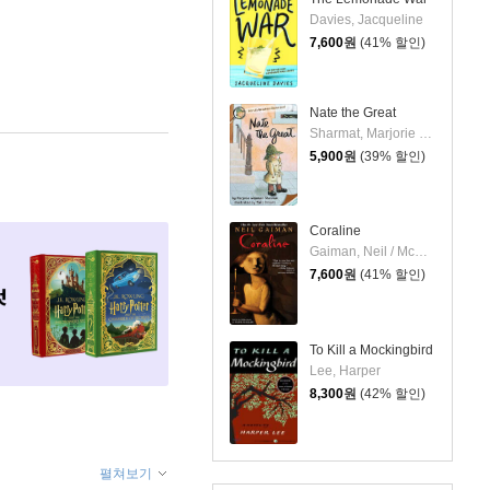
Davies, Jacqueline
7,600
원
(41% 할인)
Nate the Great
Sharmat, Marjorie Weinman / Simont, Marc
5,900
원
(39% 할인)
Coraline
Gaiman, Neil / McKean, Dave
7,600
원
(41% 할인)
To Kill a Mockingbird
Lee, Harper
8,300
원
(42% 할인)
펼쳐보기