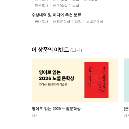
외국도서
문학/소설
소설
수상내역 및 미디어 추천 분류
국내도서
해외문학상 수상작
노벨문학상
이 상품의 이벤트
(11개)
영어로 읽는 2025 노벨문학상
[
상시
상