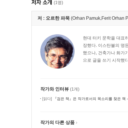
저자 소개
(1명)
저 :
오르한 파묵
(Orhan Pamuk,Ferit Or
현대 터키 문학을 대표하
장했다. 이스탄불의 명
했으나, 건축가나 화가가
으로 글을 쓰기 시작했다.
작가와 인터뷰
(1개)
[읽다]
『검은 책』은 작가로서의 목소리를 찾은 책 - 2006 노벨문학상 수상 작가
작가의 다른 상품