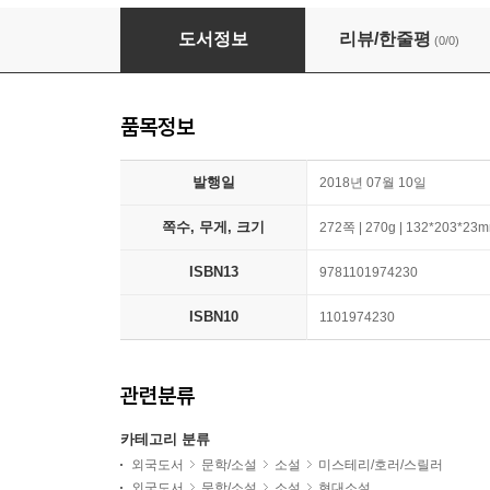
The Red-Haired Woman
도서정보
리뷰/한줄평
(0/0)
품목정보
발행일
2018년 07월 10일
쪽수, 무게, 크기
272쪽 | 270g | 132*203*23
ISBN13
9781101974230
ISBN10
1101974230
관련분류
카테고리 분류
외국도서
문학/소설
소설
미스테리/호러/스릴러
외국도서
문학/소설
소설
현대소설