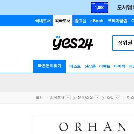
국내도서
외국도서
중고샵
eBook
크레마클럽
C
빠른분야찾기
베스트
신상품
이벤트
바이백
매
웰컴
외국도서
문학/소설
소설
미스