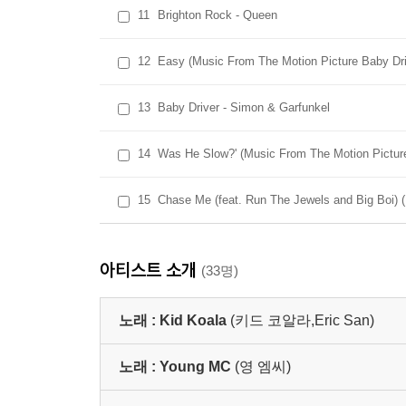
11
Brighton Rock - Queen
12
Easy (Music From The Motion Picture Baby Driv
13
Baby Driver - Simon & Garfunkel
14
Was He Slow?' (Music From The Motion Picture
15
Chase Me (feat. Run The Jewels and Big Boi) 
아티스트 소개
(33명)
노래 :
Kid Koala
(키드 코알라,Eric San)
노래 :
Young MC
(영 엠씨)