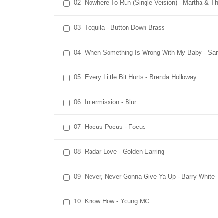
02
Nowhere To Run (Single Version) - Martha & T
03
Tequila - Button Down Brass
04
When Something Is Wrong With My Baby - Sa
05
Every Little Bit Hurts - Brenda Holloway
06
Intermission - Blur
07
Hocus Pocus - Focus
08
Radar Love - Golden Earring
09
Never, Never Gonna Give Ya Up - Barry White
10
Know How - Young MC