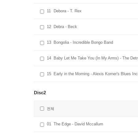
11
Debora - T. Rex
12
Debra - Beck
13
Bongolia - Incredible Bongo Band
14
Baby Let Me Take You (In My Arms) - The Detr
15
Early in the Morning - Alexis Korner's Blues In
Disc2
전체
01
The Edge - David Mccallum