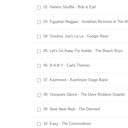
02
Harlem Shuffle - Bob & Earl
03
Egyptian Reggae - Jonathan Richman & The M
04
Smokey Joe's La La - Googie Rene
05
Let's Go Away For Awhile - The Beach Boys
06
B-A-B-Y - Carla Thomas
07
Kashmere - Kashmere Stage Band
08
Unsquare Dance - The Dave Brubeck Quartet
09
Neat Neat Neat - The Damned
10
Easy - The Commodores