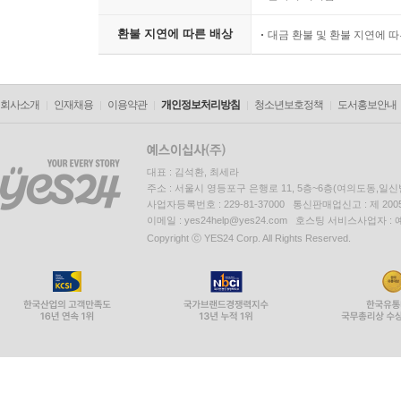
환불 지연에 따른 배상
대금 환불 및 환불 지연에 
회사소개
인재채용
이용약관
개인정보처리방침
청소년보호정책
도서홍보안내
대표 : 김석환, 최세라
주소 : 서울시 영등포구 은행로 11, 5층~6층(여의도동,일신
사업자등록번호 : 229-81-37000 통신판매업신고 : 제 200
이메일 : yes24help@yes24.com 호스팅 서비스사업자 :
Copyright ⓒ YES24 Corp. All Rights Reserved.