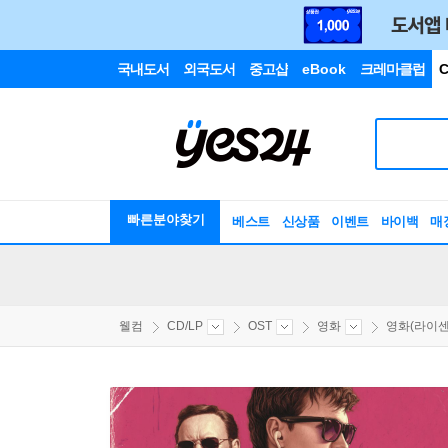
국내도서
외국도서
중고샵
eBook
크레마클럽
C
빠른분야찾기
베스트
신상품
이벤트
바이백
매
웰컴
CD/LP
OST
영화
영화(라이센