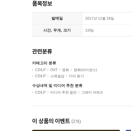
품목정보
발매일
2017년 12월 18일
시간, 무게, 크기
220g
관련분류
카테고리 분류
CD/LP
OST
영화
영화(라이센스)
CD/LP
스페셜샵
미리 듣기
수상내역 및 미디어 추천 분류
CD/LP
미디어 추천 음반
그래미 어워즈
이 상품의 이벤트
(2개)