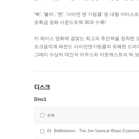
‘벡’, ‘블러’, ‘퀸’, ‘사이먼 앤 가펑클’ 등 대형 아티
초특급 영화 사운드트랙 30곡 수록!
카 체이스 영화에 걸맞는 최고의 추진력을 장착한 오프닝트
포크음악계 레전드 사이먼앤가펑클의 유쾌한 드라이브 음
그래미 수상자 데인저 마우스와 아웃캐스트의 빅 보이의 조
디스크
Disc1
전체
01
Bellbottoms - The Jon Spencer Blues Explosio