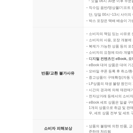
오늘 06시 30분 이후 주문
직수입 음반/영상물/기프트 
단, 당일 00시~13시 사이
박스 포장은 택배 배송이 가
소비자의 책임 있는 사유로 
소비자의 사용, 포장 개봉에 
복제가 가능한 상품 등의 포장을 
소비자의 요청에 따라 개별
디지털 컨텐츠인 eBook, 
eBook 대여 상품은 대여 기
모바일 쿠폰 등록 후 취소/환
반품/교환 불가사유
중고상품이 구매확정(자동 
LP상품의 재생 불량 원인이 기
시간의 경과에 의해 재판매가
전자상거래 등에서의 소비자
eBook 세트 상품은 일괄 
1개의 상품으로 취급 및 판매
우, 세트 상품 전부 및 세트
상품의 불량에 의한 반품, 교
소비자 피해보상
준하여 처리됨