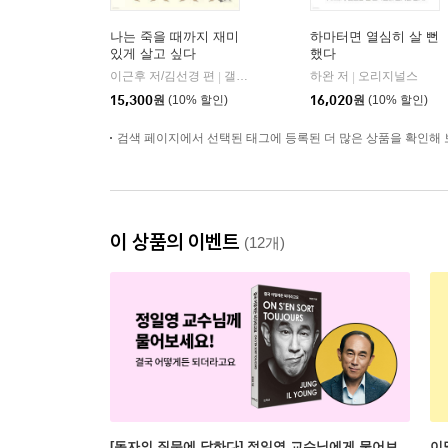
나는 죽을 때까지 재미
하마터면 열심히 살 뻔
있게 살고 싶다
했다
이근후 저/김선경 편
갤리온
하완 저
오리지널스
|
|
15,300
원
(10% 할인)
16,020
원
(10% 할인)
검색 페이지에서 선택된 태그에 등록된 더 많은 상품을 확인해 
이 상품의 이벤트
(12개)
[독자의 질문에 답하다] 정일영 교수님에게 물어보
이