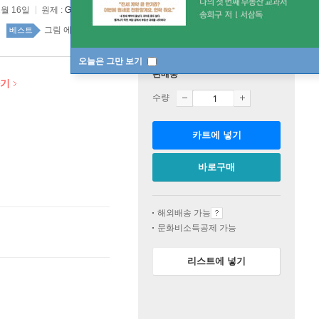
2월 16일
원제 :
Grandma Moses: My Life's History
그림 에세이 45위
국내도서 top20 2주
베스트
오늘은 그만 보기
판매중
하기
수량
카트에 넣기
바로구매
해외배송 가능
문화비소득공제 가능
리스트에 넣기