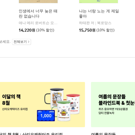
인생에서 너무 늦은 때
나는 너랑 노는 게 제일
란 없습니다
좋아
애나 메리 로버트슨 모지스 저/류승경 역
하태완 저
수오서재
북로망스
|
|
14,220
원
(10% 할인)
15,750
원
(10% 할인)
보세요.
전체보기
달의 책 8월 : 산리오캐릭터즈 유리컵
여름의 문장들