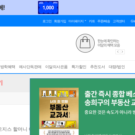
로그인
회원가입
마이페이지
카트
주문/배송
고객센터
Gl
름방학혜택
예사단독판매
이달의사은품
특가할인
추천도서
대량/법인
기
모지스 할머니 이야기