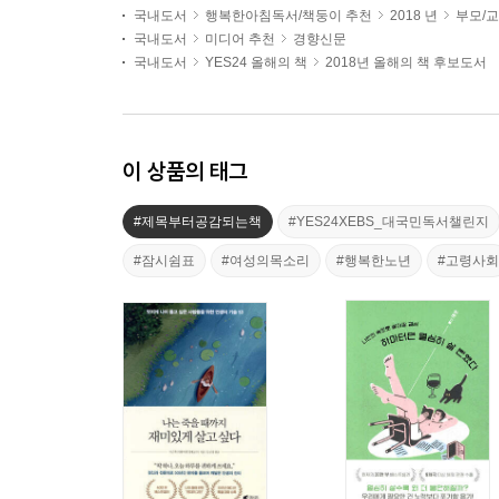
국내도서
행복한아침독서/책둥이 추천
2018 년
부모/
국내도서
미디어 추천
경향신문
국내도서
YES24 올해의 책
2018년 올해의 책 후보도서
이 상품의 태그
#제목부터공감되는책
#YES24XEBS_대국민독서챌린지
#잠시쉼표
#여성의목소리
#행복한노년
#고령사회