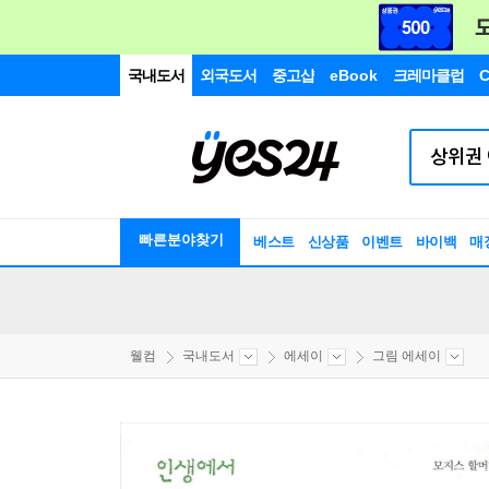
국내도서
외국도서
중고샵
eBook
크레마클럽
C
빠른분야찾기
베스트
신상품
이벤트
바이백
매
웰컴
국내도서
에세이
그림 에세이