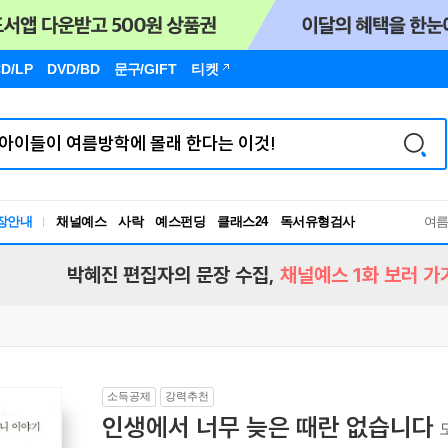
D/LP
DVD/BD
문구
/GIFT
티켓
장안내
채널예스
사락
예스펀딩
클래스24
독서유형검사
여
RBTI Lab
독서유형검사
박혜진 편집자의 문장 수집,
채널예스 1화 보러 가
소득공제
강력추천
인생에서 너무 늦은 때란 없습니다