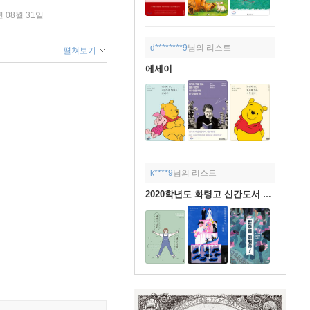
년 08월 31일
d********9
님의 리스트
펼쳐보기
에세이
k****9
님의 리스트
2020학년도 화령고 신간도서 구입 목록-2