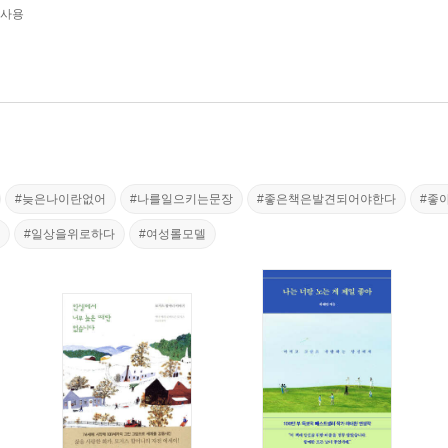
교사용
#늦은나이란없어
#나를일으키는문장
#좋은책은발견되어야한다
#좋
#일상을위로하다
#여성롤모델