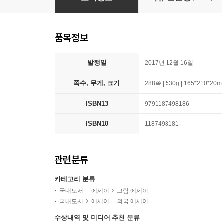
품목정보
발행일
2017년 12월 16일
쪽수, 무게, 크기
288쪽 | 530g | 165*210*20
ISBN13
9791187498186
ISBN10
1187498181
관련분류
카테고리 분류
국내도서
에세이
그림 에세이
국내도서
에세이
외국 에세이
수상내역 및 미디어 추천 분류