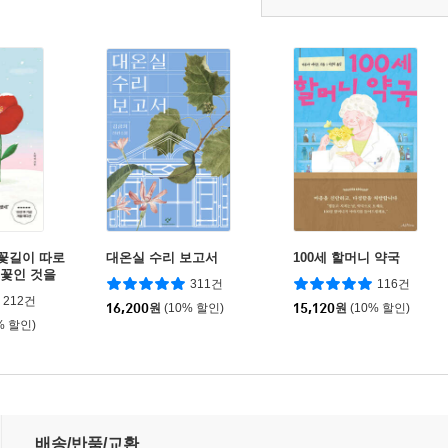
 꽃길이 따로
대온실 수리 보고서
100세 할머니 약국
 꽃인 것을
311건
116건
212건
16,200
원
(10% 할인)
15,120
원
(10% 할인)
% 할인)
배송/반품/교환