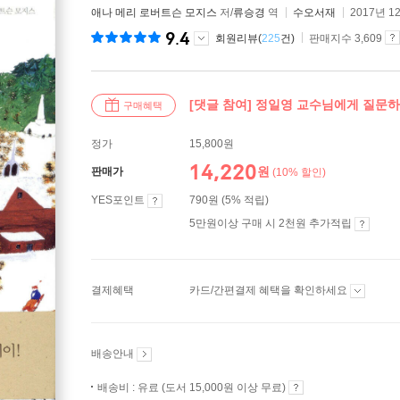
애나 메리 로버트슨 모지스
저/
류승경
역
수오서재
2017년 1
9.4
회원리뷰(
225
건)
판매지수 3,609
[댓글 참여] 정일영 교수님에게 질문
구매혜택
정가
15,800원
14,220
원
판매가
(10% 할인)
YES포인트
790원 (5% 적립)
5만원이상 구매 시 2천원 추가적립
결제혜택
카드/간편결제 혜택을 확인하세요
배송안내
배송비 : 유료 (도서 15,000원 이상 무료)