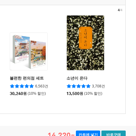
4
/4
불편한 편의점 세트
소년이 온다
6,563건
3,708건
30,240
원
(10% 할인)
13,500
원
(10% 할인)
14,220
카트에 넣기
바로구매