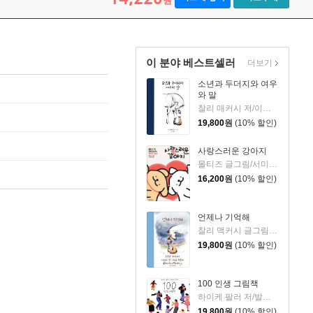
원
이 분야 베스트셀러
더보기
소년과 두더지와 여우
와 말
찰리 매커시 저/이진경 역
19,800
원
(10% 할인)
사랑스러운 강아지
몰티즈 글그림/서미영 역
16,200
원
(10% 할인)
언제나 기억해
찰리 맥커시 글그림/이진경 역
19,800
원
(10% 할인)
100 인생 그림책
하이케 팔러 저/발레리오 비달리 그림/김서정 역
19,800
원
(10% 할인)