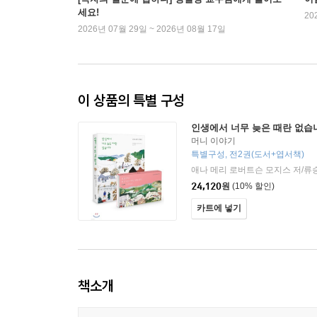
세요!
20
2026년 07월 29일 ~ 2026년 08월 17일
이 상품의 특별 구성
인생에서 너무 늦은 때란 없습
머니 이야기
특별구성, 전2권(도서+엽서책)
애나 메리 로버트슨 모지스 저/류
24,120
원
(10% 할인)
카트에 넣기
책소개