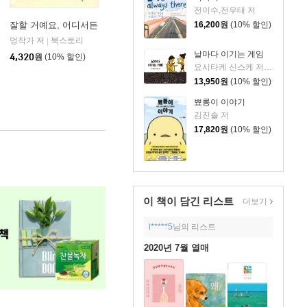
전이수,전우태 저
16,200
원
(10% 할인)
잘할 거예요, 어디서든
멍작가 저
북스토리
|
날마다 이기는 게임
4,320
원
(10% 할인)
요시타케 신스케 저/이소담 역
13,950
원
(10% 할인)
뾰롱이 이야기
김진솔 저
17,820
원
(10% 할인)
이 책이 담긴
리스트
더보기
l*****5
님의 리스트
2020년 7월 열매