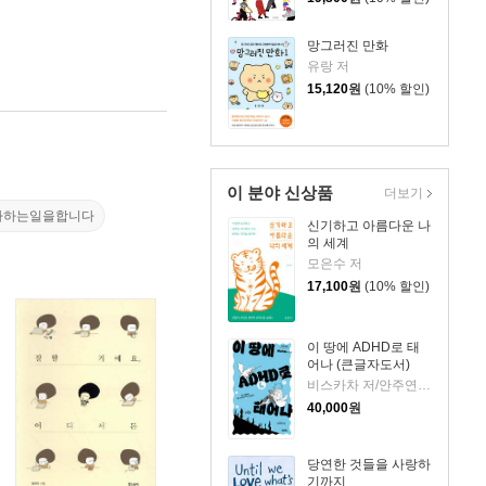
망그러진 만화
유랑 저
15,120
원
(10% 할인)
이 분야 신상품
더보기
아하는일을합니다
신기하고 아름다운 나
의 세계
모은수 저
17,100
원
(10% 할인)
이 땅에 ADHD로 태
어나 (큰글자도서)
비스카차 저/안주연 감수
40,000
원
당연한 것들을 사랑하
기까지