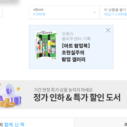
eBook
이 상품을 팔기
9,500원
매입가 1,400
프랑스
퐁피두센터 기획
[아트 팝업북]
초현실주의
팝업 갤러리
들이
함께 산 책