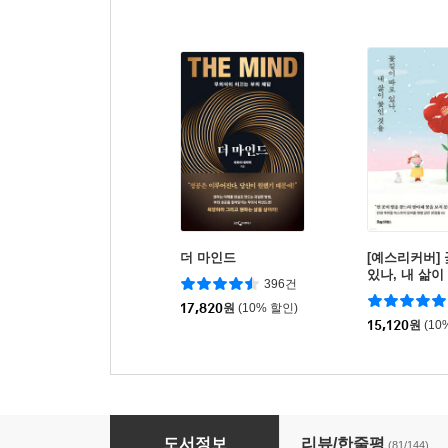
더 마인드
[예스리커버]
있나, 내 삶이
396건
17,820
원
(10% 할인)
15,120
원
(10
인생에서 너무 늦은 때란 없습니다
도서정보
리뷰/한줄평
(81/144)