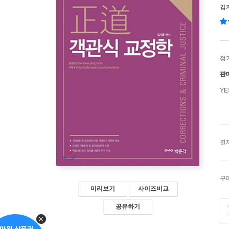
김
정
판
Y
결
구
미리보기
사이즈비교
공유하기