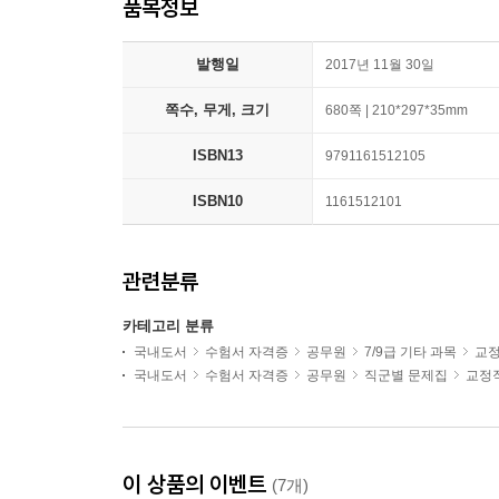
품목정보
발행일
2017년 11월 30일
쪽수, 무게, 크기
680쪽 | 210*297*35mm
ISBN13
9791161512105
ISBN10
1161512101
관련분류
카테고리 분류
국내도서
수험서 자격증
공무원
7/9급 기타 과목
교
국내도서
수험서 자격증
공무원
직군별 문제집
교정
이 상품의 이벤트
(7개)