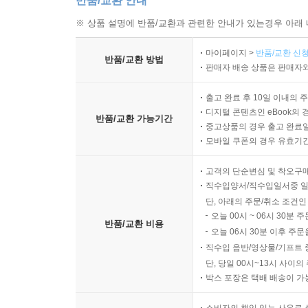
반품/교환 안내
※ 상품 설명에 반품/교환과 관련한 안내가 있는경우 아래 
마이페이지 >
반품/교환 신청
반품/교환 방법
판매자 배송 상품은 판매자와
출고 완료 후 10일 이내의 
디지털 콘텐츠인 eBook의 
반품/교환 가능기간
중고상품의 경우 출고 완료일
모바일 쿠폰의 경우 유효기간(
고객의 단순변심 및 착오구
직수입양서/직수입일서중 일
단, 아래의 주문/취소 조건인
오늘 00시 ~ 06시 30분 
반품/교환 비용
오늘 06시 30분 이후 주문
직수입 음반/영상물/기프트 
단, 당일 00시~13시 사이
박스 포장은 택배 배송이 가