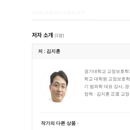
제3편 수용자의 지위와 처우
제1장 수용자의 지위와 권리구제
제2장 분류와 처우
저자 소개
제3장 시설 내 처우제도
(1명)
제4편 교정처우론 - 시설 내 처우
저 :
김지훈
제1장 「형의 집행 및 수용자의 처우에 관한 법률」
제2장 수용관리
경기대학교 교정보호학과
제1절 수 용
학교 대학원 교정보호학
제2절 수용자 계호의 개관
기 범죄학 대표 강사, 경
제3절 교정장비
정책 · 김지훈 正道 교정
제4절 수용자의 외부교통
제5절 수용자의 금품관리
제6절 수용자 물품지급
제7절 위생과 의료
작가의 다른 상품
제8절 수용자 상벌제도