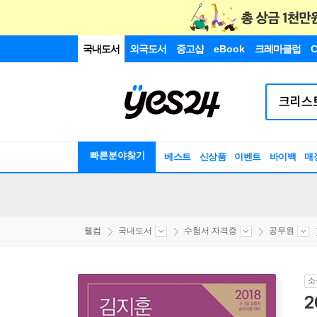
국내도서
외국도서
중고샵
eBook
크레마클럽
C
빠른분야찾기
베스트
신상품
이벤트
바이백
매
웰컴
국내도서
수험서 자격증
공무원
소
2