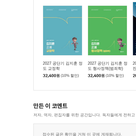
제9절 특별한 보호
제3장 교정교화
제4장 교도작업과 직업훈련
제5장 미결수용자와 사형확정자의 처우
제1절 미결수용자의 처우
제2절 사형확정자의 처우
제6장 시설 내 처우의 종료와 사망
2027 공단기 김지훈 정
2027 공단기 김지훈 정
2
제5편 교정처우론 - 사회적 처우와 사회 내 처우
도 교정학
도 형사정책(범죄학)
제1장 사회적 처우(개방처우)
32,400
원
(10% 할인)
32,400
원
(10% 할인)
2
제1절 개방처우의 개관
제2절 개방처우의 종류
제2장 지역사회교정(사회 내 처우)
만든 이 코멘트
제1절 지역사회교정의 개관
제2절 중간처우제도와 중간처벌제도
저자, 역자, 편집자를 위한 공간입니다. 독자들에게 전하고
제3장 우리나라의 사회 내 처우제도
제1절 가석방
접수된 글은 확인을 거쳐 이 곳에 게재됩니다.