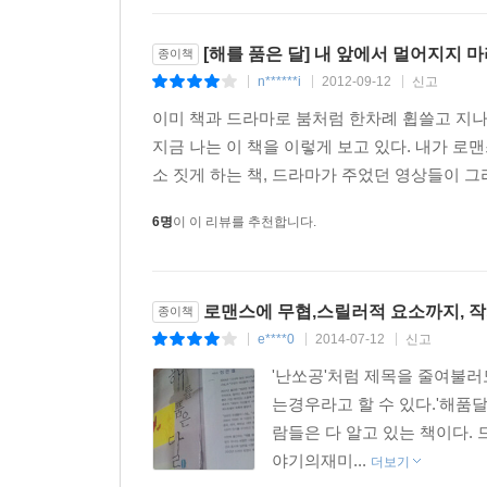
[해를 품은 달] 내 앞에서 멀어지지 마라~
종이책
n******i
2012-09-12
신고
|
|
|
이미 책과 드라마로 붐처럼 한차례 휩쓸고 지나
지금 나는 이 책을 이렇게 보고 있다. 내가 
소 짓게 하는 책, 드라마가 주었던 영상들이 그
6명
이 이 리뷰를 추천합니다.
로맨스에 무협,스릴러적 요소까지, 작가
종이책
e****0
2014-07-12
신고
|
|
|
'난쏘공'처럼 제목을 줄여불
는경우라고 할 수 있다.'해품달
람들은 다 알고 있는 책이다.
야기의재미...
더보기