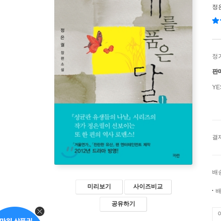
정
정
판
Y
결
배
미리보기
사이즈비교
배
공유하기