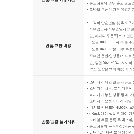
중고상품의 경우 출고 완료일
모바일 쿠폰의 경우 유효기간(
고객의 단순변심 및 착오구
직수입양서/직수입일서중 일
단, 아래의 주문/취소 조건인
오늘 00시 ~ 06시 30분 
반품/교환 비용
오늘 06시 30분 이후 주문
직수입 음반/영상물/기프트 
단, 당일 00시~13시 사이
박스 포장은 택배 배송이 가
소비자의 책임 있는 사유로 
소비자의 사용, 포장 개봉에 
복제가 가능한 상품 등의 포장을 
소비자의 요청에 따라 개별
디지털 컨텐츠인 eBook, 
eBook 대여 상품은 대여 기
모바일 쿠폰 등록 후 취소/환
반품/교환 불가사유
중고상품이 구매확정(자동 
LP상품의 재생 불량 원인이 기