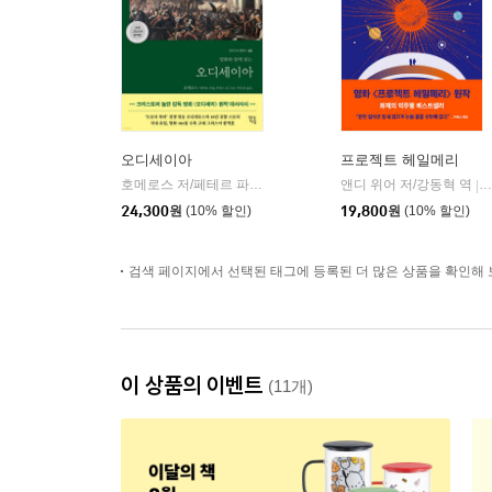
오디세이아
프로젝트 헤일메리
호메로스 저/페테르 파울 루벤스 그림/박문재 역
앤디 위어 저/강동혁 역
현대지성
|
|
24,300
원
(10% 할인)
19,800
원
(10% 할인)
검색 페이지에서 선택된 태그에 등록된 더 많은 상품을 확인해 
이 상품의 이벤트
(11개)