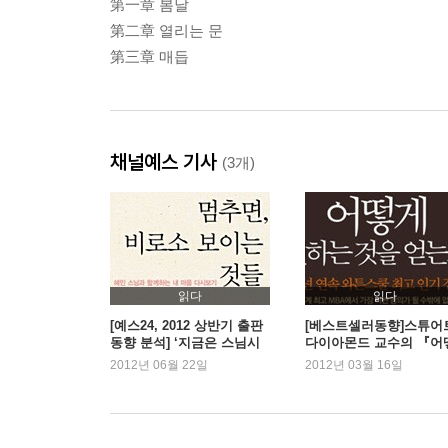
第一章 봄날
第二章 열리는 문
第三章 매듭
채널예스 기사
(3개)
읽다
읽다
[예스24, 2012 상반기 출판
[베스트셀러동향]스튜어
동향 분석] ‘지금은 스님시
다이아몬드 교수의 『어
대’ 100위내 스님 저서가 7
게 원하는 것을 얻는가』
2012년 06월 22일
2012년 03월 16일
권, 왜 인기일까?
『해를 품은 달』 제치고 
위