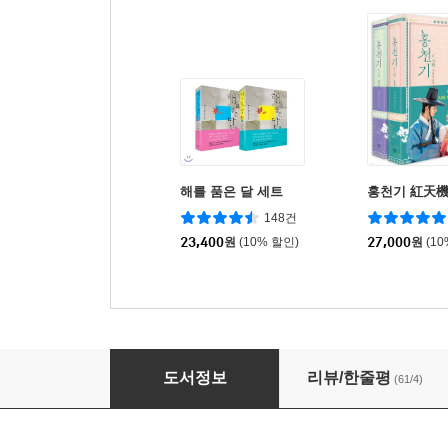
해를 품은 달 세트
홍천기 紅天機
148건
23,400
원
(10% 할인)
27,000
원
(1
해를 품은 달 1
도서정보
리뷰/한줄평
(61/4)