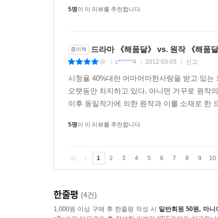
5명
이 이 리뷰를 추천합니다.
드라마 《해품달》 vs. 원작 《해품
종이책
c******4
2012-03-03
신고
|
|
|
시청율 40%대란 어마어마한사랑을 받고 있는 
오랫동안 차지하고 있다. 아니면 거꾸로 원작
이후 동일작가에 의한 원작과 이를 소재로 한 
5명
이 이 리뷰를 추천합니다.
1
2
3
4
5
6
7
8
9
10
한줄평
(4건)
1,000원 이상 구매 후 한줄평 작성 시
일반회원 50원, 마니