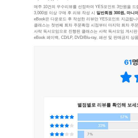
이름조차 가질 수 없는 존재. 훤을 만나고 월이 된
매주 10건의 우수리뷰를 선정하여 YES포인트 3만원을 드
3,000원 이상 구매 후 리뷰 작성 시
일반회원 300원, 마니아
실타래처럼 엉켜 버린 운명, 비밀스러운 과거를 숨기
eBook은 다운로드 후 작성한 리뷰만 YES포인트 지급됩니
클래스는 첫번째 회차 주문확정 시점부터 마지막 회차 주문
매일을 울었다 말하리까. 눈물로 내를 만들고, 강
사락 독서모임으로 진행된 클래스는 사락 독서모임 게시판
소녀가 무엇을 말할 수 있으리까.
eBook 페이백, CD/LP, DVD/Blu-ray, 패션 및 판매금
그것은 이미 전생이 되어 버렸을 만큼 먼 이야기인지
61
명
주요 등장인물
이훤 | 조선의 젊은 태양. 달과 비가 함께하는 밤 
그는 그녀에게 이름을 지어주고 그 밤을 시작으로 
별점별로 리뷰를 확인해 보세
월 | 이름조차 가질 수 없는 존재. 훤을 만나고 월
57%
실타래처럼 엉켜 버린 운명, 비밀스러운 과거를 숨기
33%
김제운 | 왕의 호위무사. 서자 출신이지만 큰 키에
7%