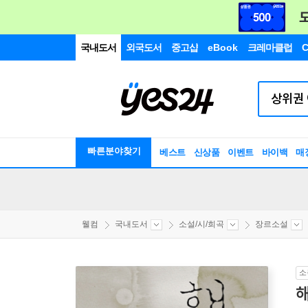
국내도서
외국도서
중고샵
eBook
크레마클럽
C
빠른분야찾기
베스트
신상품
이벤트
바이백
매
웰컴
국내도서
소설/시/희곡
장르소설
소
해