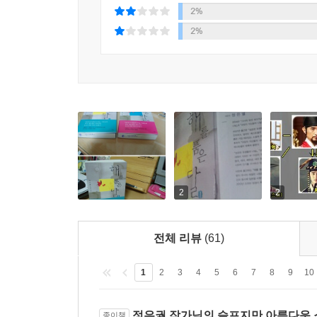
보며 점점 깊어지는 연모의 정을 느낀다. 해와 달의 
2%
2%
양명군 | 훤의 이복형. 세자에게 위협이 될 인물로
그가 원한 것은 조선의 태양이 아닌 한 여인의 태양이
허염 | 세자의 스승, 천재소년. 아름다운 외모에 
오르면 정치적 기반을 닦는데 큰 도움이 될 인
바뀌어버린다. 민화와 혼인하여 의빈이 된다.
민화공주 | 철부지 공주. 우연히 본 허염에게 마음
상심하고 있는 중, 염의 여동생이 세자빈에 간택되었
2
2
전체 리뷰
(61)
1
2
3
4
5
6
7
8
9
10
정은궐 작가님의 슬프지만 아름다운 소
종이책