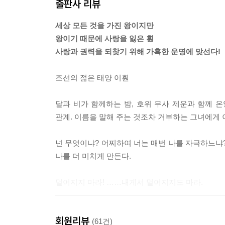
출판사 리뷰
세상 모든 것을 가진 왕이지만
왕이기 때문에 사랑을 잃은 훤
사랑과 권력을 되찾기 위해 가혹한 운명에 맞선다!
조선의 젊은 태양 이훤
달과 비가 함께하는 밤, 호위 무사 제운과 함께 
관계. 이름을 말해 주는 것조차 거부하는 그녀에게 
넌 무엇이냐? 어찌하여 너는 매번 나를 자극하느냐?
나를 더 미치게 만든다.
멀어지지 마라! ……내게서 멀어지지도 마라.
왕의 액받이 무녀 월
회원리뷰
(61건)