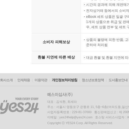
시간의 경과에 의해 재판매가
전자상거래 등에서의 소비자
eBook 세트 상품은 일괄 
1개의 상품으로 취급 및 판매
우, 세트 상품 전부 및 세트
상품의 불량에 의한 반품, 교
소비자 피해보상
준하여 처리됨
환불 지연에 따른 배상
대금 환불 및 환불 지연에 
회사소개
인재채용
이용약관
개인정보처리방침
청소년보호정책
도서홍보안내
대표 : 김석환, 최세라
주소 : 서울시 영등포구 은행로 11, 5층~6층(여의도동,일신
사업자등록번호 : 229-81-37000 통신판매업신고 : 제 200
이메일 : yes24help@yes24.com 호스팅 서비스사업자 :
Copyright ⓒ YES24 Corp. All Rights Reserved.