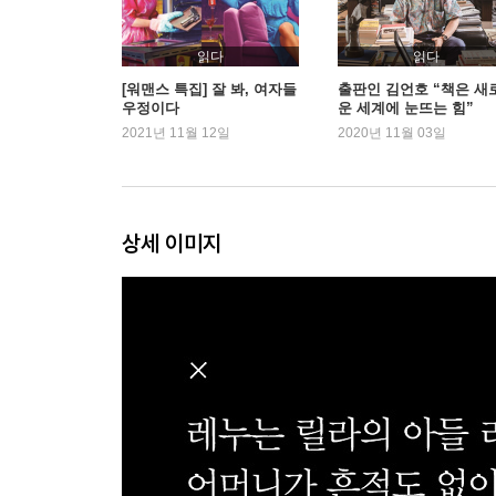
읽다
읽다
[워맨스 특집] 잘 봐, 여자들
출판인 김언호 “책은 새
우정이다
운 세계에 눈뜨는 힘”
2021년 11월 12일
2020년 11월 03일
상세 이미지