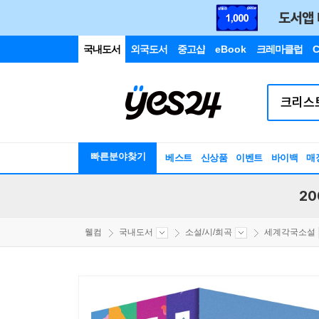
국내도서
외국도서
중고샵
eBook
크레마클럽
C
빠른분야찾기
베스트
신상품
이벤트
바이백
매
20
웰컴
국내도서
소설/시/희곡
세계각국소설