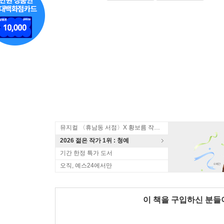
뮤지컬 〈휴남동 서점〉X 황보름 작가 북토크
2026 젊은 작가 1위 : 청예
기간 한정 특가 도서
오직, 예스24에서만
이 책을 구입하신 분