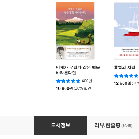
언젠가 우리가 같은 별을
홍학의 자리
바라본다면
600건
12,600
원
(10
10,800
원
(10% 할인)
나폴리 4부작 세트
도서정보
리뷰/한줄평
(19/65)