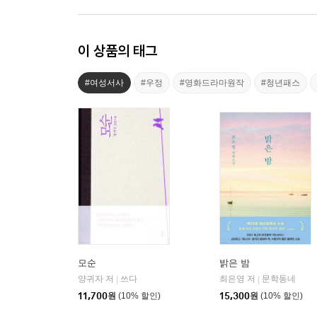
이 상품의 태그
#여성서사
#우정
#영화드라마원작
#청년패스
모순
밝은 밤
양귀자 저
쓰다
최은영 저
문학동네
|
|
11,700
원
(10% 할인)
15,300
원
(10% 할인)