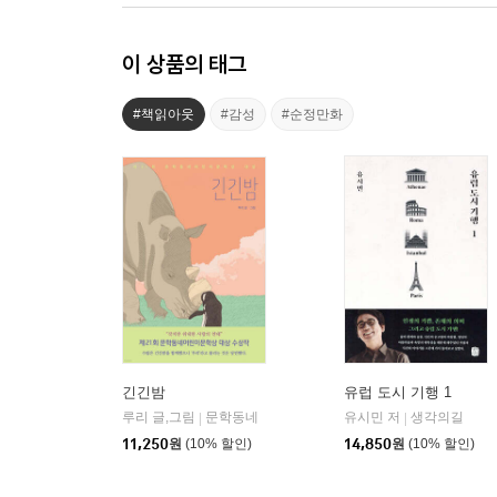
이 상품의 태그
#책읽아웃
#감성
#순정만화
긴긴밤
유럽 도시 기행 1
루리 글,그림
문학동네
유시민 저
생각의길
|
|
11,250
원
(10% 할인)
14,850
원
(10% 할인)