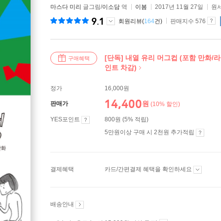
마스다 미리
글그림/
이소담
역
이봄
2017년 11월 27일
원서
9.1
회원리뷰(
164
건)
판매지수 576
[단독] 내열 유리 머그컵 (포함 만화/라
구매혜택
인트 차감)
정가
16,000원
14,400
원
판매가
(10% 할인)
YES포인트
800원 (5% 적립)
5만원이상 구매 시 2천원 추가적립
결제혜택
카드/간편결제 혜택을 확인하세요
배송안내