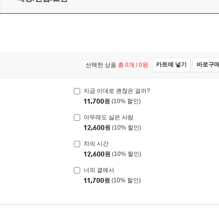
카트에 넣기
바로구
선택한 상품
총
0
개 /
0
원
지금 이대로 괜찮은 걸까?
11,700
원
(10% 할인)
아무래도 싫은 사람
12,600
원
(10% 할인)
차의 시간
12,600
원
(10% 할인)
너의 곁에서
11,700
원
(10% 할인)