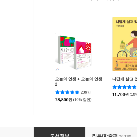
오늘의 인생 + 오늘의 인생
나답게 살고 
2
239건
11,700
원
(10
28,800
원
(10% 할인)
오늘의 인생
도서정보
리뷰/한줄평
(54/110)