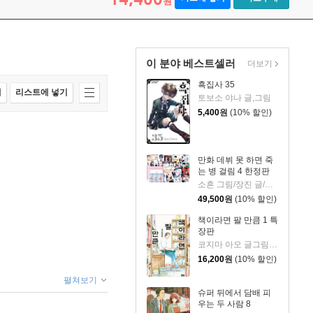
원
이 분야 베스트셀러
더보기
흑집사 35
매
리스트에 넣기
토보소 야나 글,그림
5,400
원
(10% 할인)
만화 데뷔 못 하면 죽
는 병 걸림 4 한정판
소흔 그림/장진 글/백덕수 원저
49,500
원
(10% 할인)
책이라면 팔 만큼 1 특
장판
코지마 아오 글그림/장혜영 역
16,200
원
(10% 할인)
펼쳐보기
슈퍼 뒤에서 담배 피
우는 두 사람 8