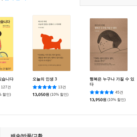
있습니다
오늘의 인생 3
행복은 누구나 가질 수 있
다
127건
13건
45건
% 할인)
13,050
원
(10% 할인)
13,950
원
(10% 할인)
배송/반품/교환