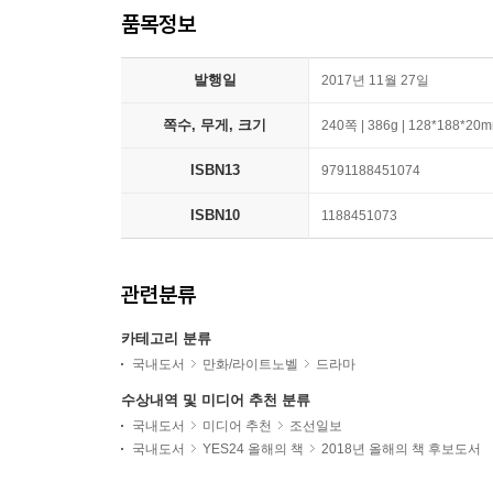
품목정보
발행일
2017년 11월 27일
쪽수, 무게, 크기
240쪽 | 386g | 128*188*20
ISBN13
9791188451074
ISBN10
1188451073
관련분류
카테고리 분류
국내도서
만화/라이트노벨
드라마
수상내역 및 미디어 추천 분류
국내도서
미디어 추천
조선일보
국내도서
YES24 올해의 책
2018년 올해의 책 후보도서