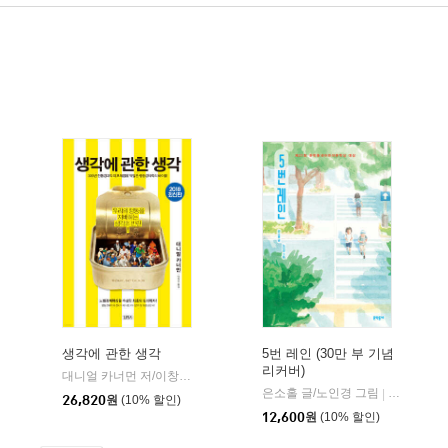
생각에 관한 생각
5번 레인 (30만 부 기념
리커버)
대니얼 카너먼 저/이창신 역
김영사
|
은소홀 글/노인경 그림
문학동네
|
26,820
원
(10% 할인)
12,600
원
(10% 할인)