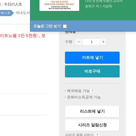
 :
今日の人生
국내도서 top100 2주
베스트
오늘은 그만 보기
판매중
이트노벨 1만 5천원↑, 포
수량
카트에 넣기
바로구매
해외배송 가능
문화비소득공제 가능
리스트에 넣기
시리즈 알림신청
시리즈 알림 서비스