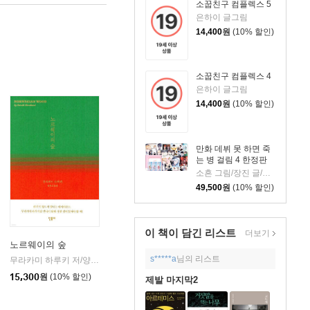
소꿉친구 컴플렉스 5
은하이 글그림
14,400
원
(10% 할인)
소꿉친구 컴플렉스 4
은하이 글그림
14,400
원
(10% 할인)
만화 데뷔 못 하면 죽
는 병 걸림 4 한정판
소흔 그림/장진 글/백덕수 원저
49,500
원
(10% 할인)
이 책이 담긴
리스트
더보기
노르웨이의 숲
s*****a
님의 리스트
무라카미 하루키 저/양억관 역
민음사
|
15,300
원
(10% 할인)
제발 마지막2