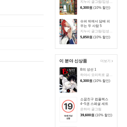
지누시 글그림/김성래 역
6,300
원
(10% 할인)
슈퍼 뒤에서 담배 피
우는 두 사람 5
지누시 글그림/김성래 역
5,850
원
(10% 할인)
이 분야 신상품
더보기
B의 성선 1
하야시 모리히로 글그림
6,300
원
(10% 할인)
소꿉친구 컴플렉스
4~5권 스페셜 세트
은하이 글그림
39,600
원
(10% 할인)