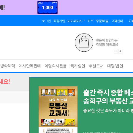
로그인
회원가입
마이페이지
카트
주문/배송
고객센터
Gl
름방학혜택
예사단독판매
이달의사은품
특가할인
추천도서
대량/법인
세요!