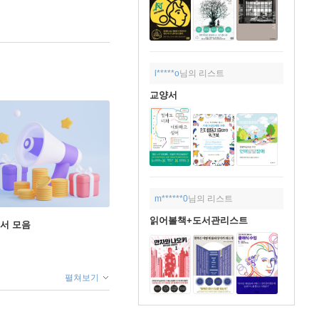
l*****o
님의 리스트
교양서
m******0
님의 리스트
읽어볼책+도서관리스트
도서 모음
펼쳐보기