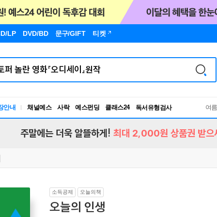
D/LP
DVD/BD
문구
/GIFT
티켓
장안내
채널예스
사락
예스펀딩
클래스24
독서유형검사
여
RBTI Lab
독서유형검사
주말에는 더욱 알뜰하게!
최대 2,000원 상품권 받으
소득공제
오늘의책
오늘의 인생