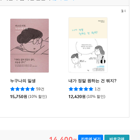
1
/4
누구나의 일생
내가 정말 원하는 건 뭐지?
59건
1건
15,750
원
(10% 할인)
12,420
원
(10% 할인)
14,400
카트에 넣기
바로구매