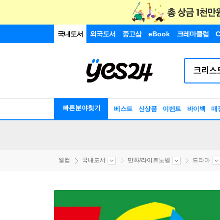
국내도서
외국도서
중고샵
eBook
크레마클럽
C
빠른분야찾기
베스트
신상품
이벤트
바이백
매
웰컴
국내도서
만화/라이트노벨
드라마