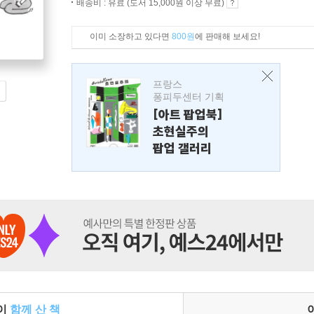
배송비 : 유료 (도서 15,000원 이상 무료)
이미 소장하고 있다면
800원
에 판매해 보세요!
프랑스
퐁피두센터 기획
[아트 팝업북]
초현실주의
팝업 갤러리
들이
함께 산 책