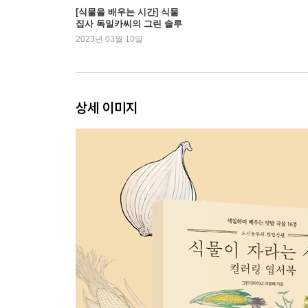
[식물을 배우는 시간] 식물
집사 독일카씨의 그린 솔루
션
2023년 03월 10일
상세 이미지