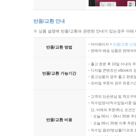
반품/교환 안내
※ 상품 설명에 반품/교환과 관련한 안내가 있는경우 아래 
마이페이지 >
반품/교환 신청
반품/교환 방법
판매자 배송 상품은 판매자와
출고 완료 후 10일 이내의 
디지털 콘텐츠인 eBook의 
반품/교환 가능기간
중고상품의 경우 출고 완료일
모바일 쿠폰의 경우 유효기간(
고객의 단순변심 및 착오구
직수입양서/직수입일서중 일
단, 아래의 주문/취소 조건인
오늘 00시 ~ 06시 30분 
반품/교환 비용
오늘 06시 30분 이후 주문
직수입 음반/영상물/기프트 