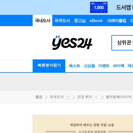
국내도서
외국도서
중고샵
eBook
크레마클럽
C
빠른분야찾기
베스트
신상품
이벤트
바이백
매
웰컴
국내도서
건강 취미
컬러링북/스티커..