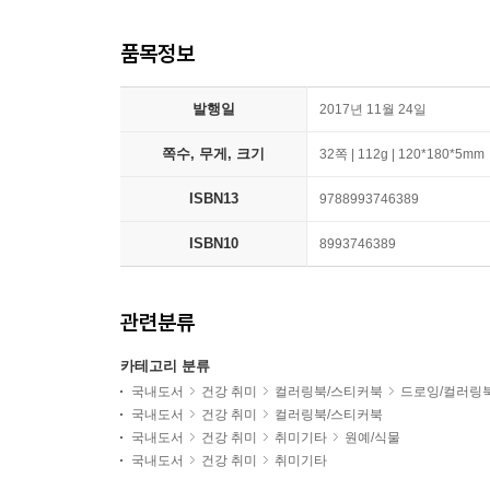
품목정보
발행일
2017년 11월 24일
쪽수, 무게, 크기
32쪽 | 112g | 120*180*5mm
ISBN13
9788993746389
ISBN10
8993746389
관련분류
카테고리 분류
국내도서
건강 취미
컬러링북/스티커북
드로잉/컬러링
국내도서
건강 취미
컬러링북/스티커북
국내도서
건강 취미
취미기타
원예/식물
국내도서
건강 취미
취미기타