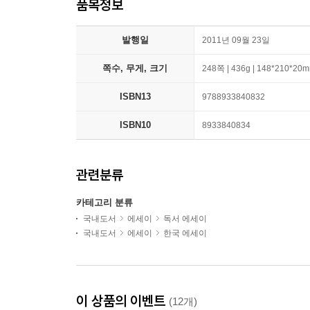
품목정보
발행일
2011년 09월 23일
쪽수, 무게, 크기
248쪽 | 436g | 148*210*20
ISBN13
9788933840832
ISBN10
8933840834
관련분류
카테고리 분류
국내도서
에세이
독서 에세이
국내도서
에세이
한국 에세이
이 상품의 이벤트
(12개)