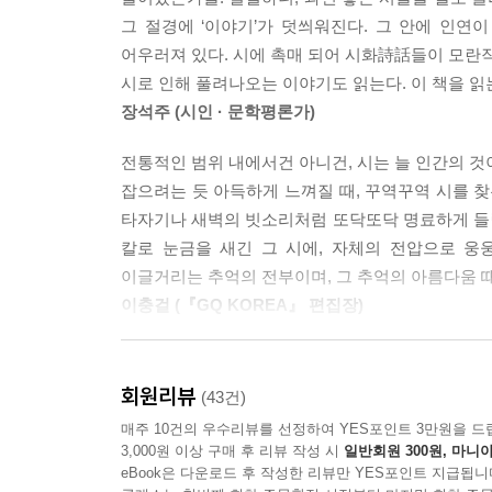
‘시’를 통해 ‘인생’을 이야기하다
그 절경에 ‘이야기’가 덧씌워진다. 그 안에 인연이
일을 하고 사랑을 하고 질투도 하고 결혼을 하여
어우러져 있다. 시에 촉매 되어 시화詩話들이 모란작약
아름다운 시들과 함께 했다. 각각의 찬란한 순간마다
시로 인해 풀려나오는 이야기도 읽는다. 이 책을 읽
사랑하는 사람에게 마음을 전하기 위해서, 불안하고
장석주 (시인 · 문학평론가)
그녀는 시를 읽으며 오래도록 잊지 못한 지나간 
한다. 일의 신성함과 숭고함을 「생활에게」라는 
전통적인 범위 내에서건 아니건, 시는 늘 인간의 것이
부수고자 애쓰는 모습을 보여주기도 한다.
잡으려는 듯 아득하게 느껴질 때, 꾸역꾸역 시를 찾
타자기나 새벽의 빗소리처럼 또닥또닥 명료하게 들릴 
바람이 선선하게 부는 이 가을날, 오래도록 마음을 
칼로 눈금을 새긴 그 시에, 자체의 전압으로 웅
이글거리는 추억의 전부이며, 그 추억의 아름다움 
이충걸 (『GQ KOREA』 편집장)
시인들의 아름다운 시들을 그냥 읽는 것만으로도 좋
삶에 시를 접목시켜 유익함과 유쾌함을 안겨줍니다
회원리뷰
(43건)
편지이기도 하고 시를 나름대로 재해석한 아름다운 
매주 10건의 우수리뷰를 선정하여 YES포인트 3만원을 드
이해인 (수녀·시인)
3,000원 이상 구매 후 리뷰 작성 시
일반회원 300원, 마니아
eBook은 다운로드 후 작성한 리뷰만 YES포인트 지급됩니
김지수 에디터의 시 에세이를 통해 나는 멋진 문학