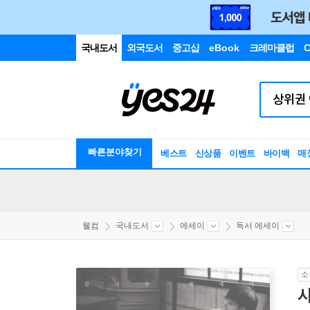
국내도서
외국도서
중고샵
eBook
크레마클럽
C
빠른분야찾기
베스트
신상품
이벤트
바이백
매
웰컴
국내도서
에세이
독서 에세이
소
시