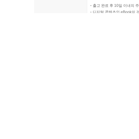
출고 완료 후 10일 이내의 
디지털 콘텐츠인 eBook의 
반품/교환 가능기간
중고상품의 경우 출고 완료일
모바일 쿠폰의 경우 유효기간(
고객의 단순변심 및 착오구
직수입양서/직수입일서중 일
단, 아래의 주문/취소 조건인
오늘 00시 ~ 06시 30분 
반품/교환 비용
오늘 06시 30분 이후 주문
직수입 음반/영상물/기프트 
단, 당일 00시~13시 사이
박스 포장은 택배 배송이 가
소비자의 책임 있는 사유로 
소비자의 사용, 포장 개봉에 
복제가 가능한 상품 등의 포장을 
소비자의 요청에 따라 개별
디지털 컨텐츠인 eBook, 
eBook 대여 상품은 대여 기