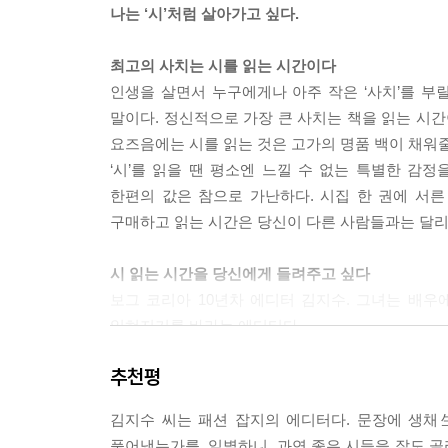
나는 ‘시’처럼 살아가고 싶다.
만났다. 사진 속에서 선생은 아내의 손을 다정하게
아내는 마고자에 월남치마 차림이었다. 두 분 다 흰
최고의 사치는 시를 읽는 시간이다
진작가 조선희에게 물어보니, 자기도 그 사진을 가
인생을 살면서 누구에게나 아주 작은 ‘사치’를 부릴
말이다. 정신적으로 가장 큰 사치는 책을 읽는 시간
“인터뷰를 옆에서 엿들으니 매번 ‘사랑하는 내 아내가
요즈음에는 시를 읽는 것은 고가의 명품 백이 채워줄
사랑에 빠진 늙은 소년과 소녀를 보면서 나는 ‘시를
‘시’를 읽을 땐 평소엔 느낄 수 없는 특별한 감정을
한편의 값은 참으로 가난하다. 시집 한 권에 서른 
---「시처럼 살다」中
구매하고 읽는 시간은 당신이 다른 사람들과는 달리 
시 읽는 시간을 당신에게 들려주고 싶다
보그 코리아 10년차 에디터 김지수. 그녀는 배우
읽혀지기를 바라는 에디터다.
오랫동안 사람들의 이야기를 듣던 그녀가 이제 그
추천평
만들었다. 인생의 어렵고 힘든 시간들을 지지해주고
담겨있다.
김지수 씨는 패션 잡지의 에디터다. 문장에 생채生
풀어냈는가를. 일별하니, 과연 좋은 시들을 잘도 