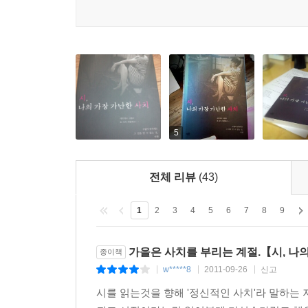
5
전체 리뷰
(43)
1
2
3
4
5
6
7
8
9
가을은 사치를 부리는 계절.【시, 나
종이책
w*****8
2011-09-26
신고
|
|
|
시를 읽는것을 향해 '정신적인 사치'라 말하는 