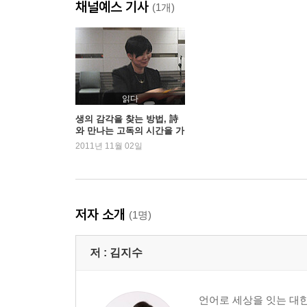
채널예스 기사
생활을 산다는 것_완전한 슬픔 / 황규관
(1개)
번짐의 기적_수묵 정원 9 - 번짐 / 장석남
돌침대와 라텍스_침대를 타고 달렸어 / 신현림
아무것도 아닌 것의 위대함_지금, 이 시대 | 박경원
질투의 열정_질투는 나의 힘 / 기형도
인생은 개척이 아니라 살아가는 것_속리산에서 / 
읽다
생의 감각을 찾는 방법, 詩
와 만나는 고독의 시간을 가
2부산다는 것은 곧 생의 무게를 지탱하며 ··· 제 
질 것 - 『시, 나의 가장 가
2011년 11월 02일
난한 사치』 김지수
시처럼 살다_내 늙은 아내 / 서정주
시간을 바라보는 일_버들가지들이 얼어 은빛으로 /
세상의 모든 아버지에게_귀여운 아버지 / 최승자
저자 소개
(1명)
그 안도의 땅_닿고 싶은 곳 / 최문자
시지푸스의 운명_야간 산행 / 오세영
저 :
김지수
다리미의 눈물_추억의 다림질 / 정끝별
내 안의 파시스트_껌 / 김기택
반지하 인간_지하인간 / 장정일
언어로 세상을 잇는 대한