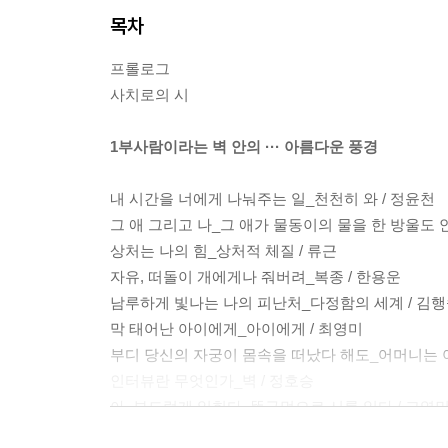
목차
프롤로그
사치로의 시
1부사람이라는 벽 안의 ··· 아름다운 풍경
내 시간을 너에게 나눠주는 일_천천히 와 / 정윤천
그 애 그리고 나_그 애가 물동이의 물을 한 방울도 
상처는 나의 힘_상처적 체질 / 류근
자유, 떠돌이 개에게나 줘버려_복종 / 한용운
남루하게 빛나는 나의 피난처_다정함의 세계 / 김
막 태어난 아이에게_아이에게 / 최영미
부디 당신의 자궁이 몸속을 떠났다 해도_어머니는 
인터뷰란 무엇인가_벽 / 정호승
아, 부드럽게 읽힌다_똥구멍으로 시를 읽다 / 고영
사무친다는 것_넥타이 / 나해철