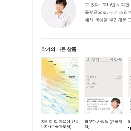
시인의 마을_꽃지는 저녁 / 정호승
고 있다. 2015년 시
의자를 샀다_의자 / 이정록
플랫폼으로, 누적 조회수
눈물과 똥물의 인과관계_손을 씻는다 / 정진혁
에서 책임을 발견해온 그
몇 겹의 여자_늙은 여자 / 최정례
오줌에 대하여_물을 만드는 여자 / 문정희
등뼈의 시간_걷는다는 것 / 장옥관
일의 기쁨과 슬픔_생활에게 / 이병률
작가의 다른 상품
동사무소만이 알고 있다_동사무소에 가자 / 이장욱
새가 먼저인지 알이 먼저인지…_삶은 달걀 / 백우선
가시는 상처고 가시는 무기다_가시 / 남진우
3부어찌할 바를 몰라도 ··· 또 어찌어찌 살아내는 것
밧줄이 필요해_내 자아가 머무는 곳 / 박서원
키리코의 그림과 함께 한 15초_슬픔이 없는 십오 초 
보톡스가 뭐길래_주름 / 송경동
지켜야 할 마음이 있습
의젓한 사람들 (큰글자
어찌할 수 없고, 어찌 할 바를 몰라도_어쩌자고 / 
니다 (큰글자도서)
책)
1
별에게 가는 길_별 / 이상국