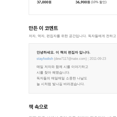
37,000
원
36,900
원
(10% 할인)
가장 위대한 나의 동맹_남편 / 문정희
아무도 기다리지 않았다_빈집 / 기형도
어떤 다른 사치_사치 / 고은
가로등 그늘 아래 서면_가로등 / 박종국
만든 이 코멘트
어디선가 나를 찾는 전화벨이 울리고_전화 / 마종기
저자, 역자, 편집자를 위한 공간입니다. 독자들에게 전하고
벚꽃이 피지 않는다면 겨울에서 봄이 오기까지_한 그
그 긴 시간을 어떻게 견딜까
안녕하세요. 이 책의 편집자 입니다.
신기루에 가려거든_남해 금산 / 이성복
stayfoolish
(dew7117@nate.com)
2011-09-23
|
울음이 온몸으로 밀려들어온 후에_초산 / 장석주
매일 저자와 함께 시를 이야기하고
나도 견디고 있다_겨울산 / 황지우
시를 찾아 헤맸습니다.
다정한 그 어깨는 어디로 갔을까?_종점 / 이우걸
독자들의 매일매일 소중한 나날도
늘 시처럼 빛나길 바라겠습니다.
시집목록
에필로그
책 속으로