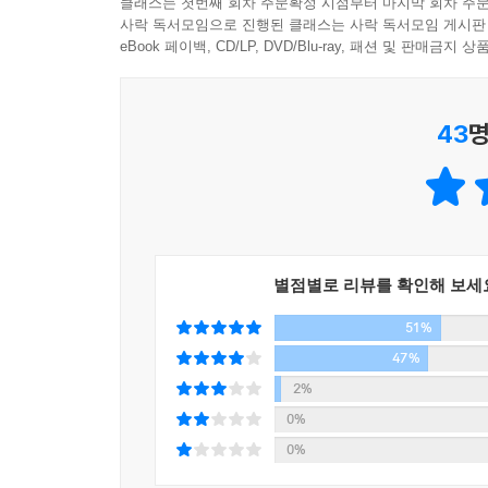
클래스는 첫번째 회차 주문확정 시점부터 마지막 회차 주문
사락 독서모임으로 진행된 클래스는 사락 독서모임 게시판
다양한 시들은 마치 타고난 멋진 모델 같고 내
eBook 페이백, CD/LP, DVD/Blu-ray, 패션 및 판매금
드레스를 입혀주었다. 그리고 나는 감성의 무대에
되는구나. 그녀가 읽은 시 에세이를 읽으면 내가 
시작되었다. 『시, 나의 가장 가난한 사치』를 읽어
43
명
한젬마 (화가)
먼 데서 『시, 나의 가장 가난한 사치』를 읽었다.
한 순정한 ‘시낭송가’를 만나게 되었다. 시를 사랑하
조경란 (소설가)
별점별로 리뷰를 확인해 보세
어쩌자고 우리는 사랑에 빠지고 어쩌자고 우리는 잠
어쩌라고 우리는 비뚤어진 넥타이를 고쳐서 매주
51%
순간에 시가 들어가면 우리는 지금보다 조금씩 조금씩
47%
정혜윤 (『여행 혹은 여행처럼』 저자 · CBS PD)
2%
0%
그녀가 읽은 시마다 꽃이 핀다. 그 꽃의 이야기에 오
0%
김효진 (여배우)