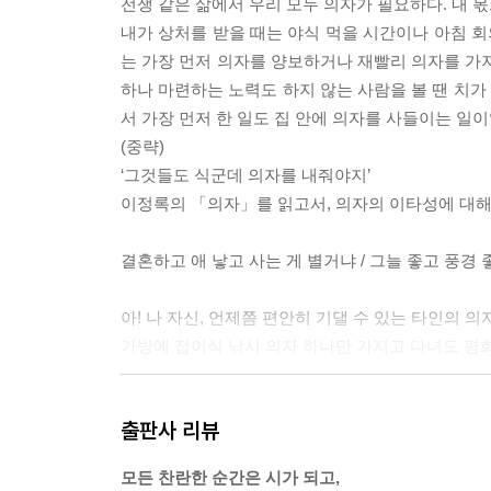
전쟁 같은 삶에서 우리 모두 의자가 필요하다. 내 몫
내가 상처를 받을 때는 야식 먹을 시간이나 아침 회
는 가장 먼저 의자를 양보하거나 재빨리 의자를 가져
하나 마련하는 노력도 하지 않는 사람을 볼 땐 치가
서 가장 먼저 한 일도 집 안에 의자를 사들이는 일이
(중략)
‘그것들도 식군데 의자를 내줘야지’
이정록의 「의자」를 읽고서, 의자의 이타성에 대해
결혼하고 애 낳고 사는 게 별거냐 / 그늘 좋고 풍경 
아! 나 자신, 언제쯤 편안히 기댈 수 있는 타인의 의
가방에 접이식 낚시 의자 하나만 가지고 다녀도 평화
패션잡지 『보그』에서 일하는 덕분에 나는 세계적인 
출판사 리뷰
다.
화천으로 함께 여행을 떠났던 김훈, 아치울의 노란 집
모든 찬란한 순간은 시가 되고,
그런데 그토록 만나고 싶던 시인 서정주는 내가 그