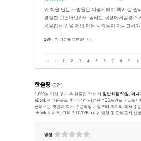
이 책을 만든 사람들은 어떻게해야 책이 잘 팔리
결심한 것은어딘가에 올라온 서평에서김경주 시
음을잡는 법을 제법 아는 사람들이 아니고서야..
1명
이 이 리뷰를 추천합니다.
1
2
3
4
5
6
7
8
9
한줄평
(0건)
1,000원 이상 구매 후 한줄평 작성 시
일반회원 50원, 마니
eBook은 다운로드 후 작성한 리뷰만 YES포인트 지급됩니
클래스는 첫번째 회차 주문확정 시점부터 마지막 회차 주문
eBook 페이백, CD/LP, DVD/Blu-ray, 패션 및 판매금
평점