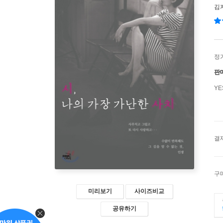
김
정
판
Y
결
구
미리보기
사이즈비교
공유하기