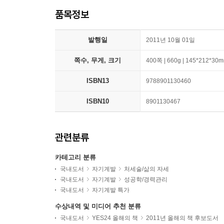
품목정보
발행일
2011년 10월 01일
쪽수, 무게, 크기
400쪽 | 660g | 145*212*30
ISBN13
9788901130460
ISBN10
8901130467
관련분류
카테고리 분류
국내도서
자기계발
처세술/삶의 자세
국내도서
자기계발
성공학/경력관리
국내도서
자기계발 특가
수상내역 및 미디어 추천 분류
국내도서
YES24 올해의 책
2011년 올해의 책 후보도서