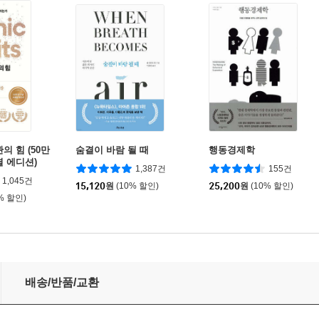
의 힘 (50만
숨결이 바람 될 때
행동경제학
셜 에디션)
1,387건
155건
1,045건
15,120
원
(10% 할인)
25,200
원
(10% 할인)
% 할인)
배송/반품/교환