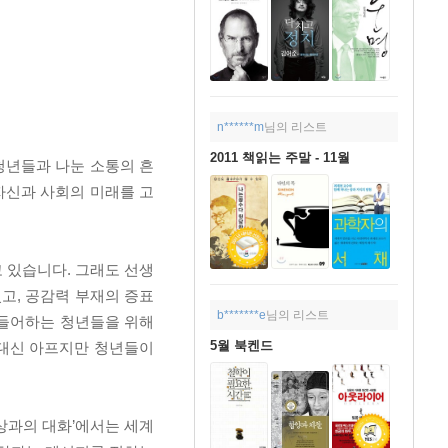
n******m
님의 리스트
2011 책읽는 주말 - 11월
청년들과 나눈 소통의 흔
자신과 사회의 미래를 고
고 있습니다. 그래도 선생
고, 공감력 부재의 증표
b*******e
님의 리스트
힘들어하는 청년들을 위해
5월 북켄드
 대신 아프지만 청년들이
세상과의 대화’에서는 세계