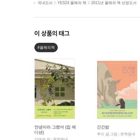
국내도서
YES24 올해의 책
2011년 올해의 책 선정도서
이 상품의 태그
#올해의책
안녕이라 그랬어 (집 에
긴긴밤
디션)
루리 글,그림
문학동네
|
김애란 저
문학동네
|