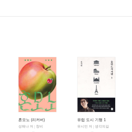
혼모노 (리커버)
유럽 도시 기행 1
성해나 저
창비
유시민 저
생각의길
|
|