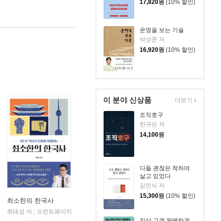
17,820
원
(10% 할인)
운명을 보는 기술
박성준 저
16,920
원
(10% 할인)
이 분야 신상품
더보기
조직호구
한규은 저
14,100
원
다들 괜찮은 척하며
살고 있었다
김민식 저
15,300
원
(10% 할인)
최소한의 한국사
최태성 저
프런트페이지
|
진상 고객 완벽하게