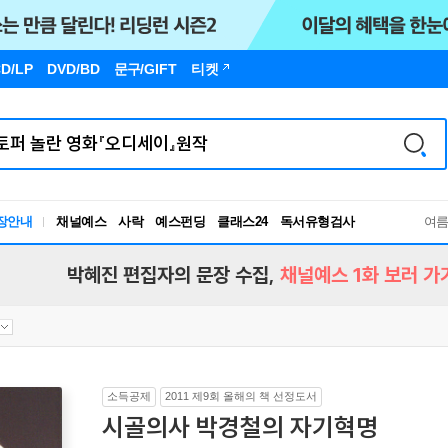
D/LP
DVD/BD
문구
/GIFT
티켓
독서유형검사
장안내
채널예스
사락
예스펀딩
클래스24
여
RBTI Lab
독서유형검사
박혜진 편집자의 문장 수집,
채널예스 1화 보러 가
소득공제
2011 제9회 올해의 책 선정도서
시골의사 박경철의 자기혁명