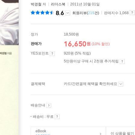
박경철
저
리더스북
2011년 10월 01일
8.6
회원리뷰(
219
건)
판매지수 1,068
정가
18,500원
16,650
원
판매가
(10% 할인)
YES포인트
920원 (5% 적립)
5만원이상 구매 시 2천원 추가적립
결제혜택
카드/간편결제 혜택을 확인하세요
배송안내
배송비 : 무료
eBook
이 상품을 팔기