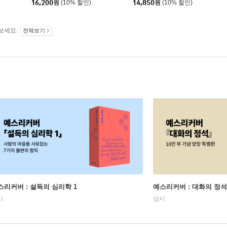
16,200
원
(10% 할인)
14,850
원
(10% 할인)
보세요.
전체보기
스리커버 : 설득의 심리학 1
예스리커버 : 대화의 정석
시
상시