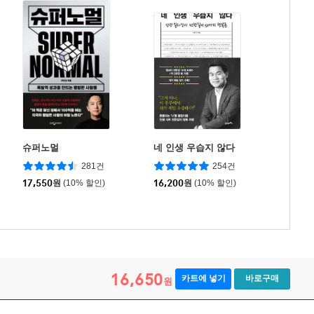
슈퍼노멀
네 인생 우습지 않다
281건
254건
17,550
원
(10% 할인)
16,200
원
(10% 할인)
16,650
카트에 넣기
바로구매
원