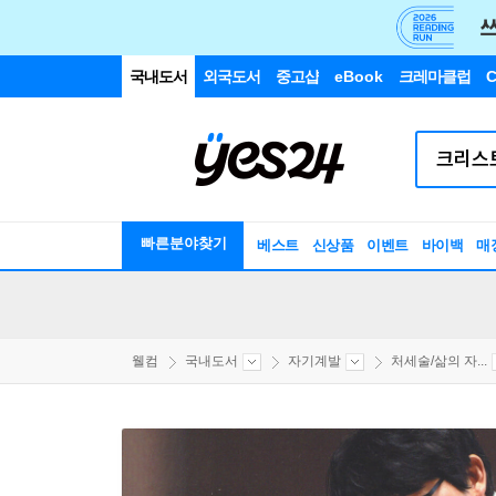
국내도서
외국도서
중고샵
eBook
크레마클럽
C
빠른분야찾기
베스트
신상품
이벤트
바이백
매
웰컴
국내도서
자기계발
처세술/삶의 자...