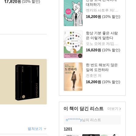
17,820
원
(10% 할인)
대처하기
엔카와 사토루 저/이주 역
16,200
원
(10% 할인)
항상 기분 좋은 사람
은 이렇게 말한다
오노 모에코 저/김시온 역
16,020
원
(10% 할인)
한 번도 해보지 않은
일에 도전하라
전호연 저
16,200
원
(10% 할인)
이 책이 담긴
리스트
더보기
n********y
님의 리스트
펼쳐보기
1201