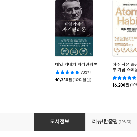
데일 카네기 자기관리론
아주 작은 습관
부 기념 스페
733건
10,350
원
(10% 할인)
16,200
원
(10
시골의사 박경철의 자기혁명
도서정보
리뷰/한줄평
(196/23)