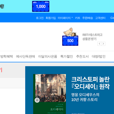
로그인
회원가입
마이페이지
카트
주문/배송
고객센터
Gl
름방학혜택
예사단독판매
이달의사은품
특가할인
추천도서
대량/법인
기