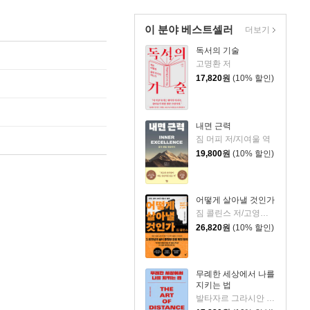
이 분야 베스트셀러
더보기
독서의 기술
고명환 저
17,820
원
(10% 할인)
내면 근력
짐 머피 저/지여울 역
19,800
원
(10% 할인)
어떻게 살아낼 것인가
짐 콜린스 저/고영훈,윤영호 역
26,820
원
(10% 할인)
무례한 세상에서 나를
지키는 법
발타자르 그라시안 저/하와이 대저택 편저